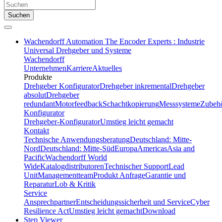
Suchen
Wachendorff Automation The Encoder Experts : Industrie
Universal Drehgeber und Systeme
Wachendorff
Unternehmen
Karriere
Aktuelles
Produkte
Drehgeber Konfigurator
Drehgeber inkremental
Drehgeber
absolut
Drehgeber
redundant
Motorfeedback
Schachtkopierung
Messsysteme
Zubeh
Konfigurator
Drehgeber-Konfigurator
Umstieg leicht gemacht
Kontakt
Technische Anwendungsberatung
Deutschland: Mitte-
Nord
Deutschland: Mitte-Süd
Europa
Americas
Asia and
Pacific
Wachendorff World
Wide
Katalogdistributoren
Technischer Support
Lead
Unit
Managementteam
Produkt Anfrage
Garantie und
Reparatur
Lob & Kritik
Service
Ansprechpartner
Entscheidungssicherheit und Service
Cyber
Resilience Act
Umstieg leicht gemacht
Download
Step Viewer