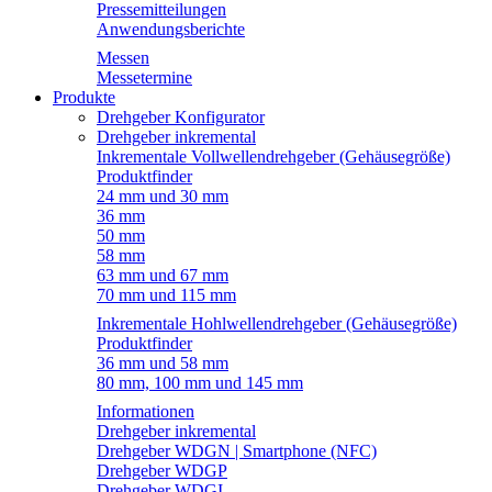
Pressemitteilungen
Anwendungsberichte
Messen
Messetermine
Produkte
Drehgeber Konfigurator
Drehgeber inkremental
Inkrementale Vollwellendrehgeber (Gehäusegröße)
Produktfinder
24 mm und 30 mm
36 mm
50 mm
58 mm
63 mm und 67 mm
70 mm und 115 mm
Inkrementale Hohlwellendrehgeber (Gehäusegröße)
Produktfinder
36 mm und 58 mm
80 mm, 100 mm und 145 mm
Informationen
Drehgeber inkremental
Drehgeber WDGN | Smartphone (NFC)
Drehgeber WDGP
Drehgeber WDGI