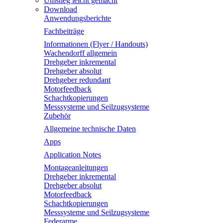
Umstieg leicht gemacht
Download
Anwendungsberichte
Fachbeiträge
Informationen (Flyer / Handouts)
Wachendorff allgemein
Drehgeber inkremental
Drehgeber absolut
Drehgeber redundant
Motorfeedback
Schachtkopierungen
Messsysteme und Seilzugsysteme
Zubehör
Allgemeine technische Daten
Apps
Application Notes
Montageanleitungen
Drehgeber inkremental
Drehgeber absolut
Motorfeedback
Schachtkopierungen
Messsysteme und Seilzugsysteme
Federarme