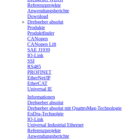
Referenzprojekte
Anwendungsberichte
Download
Drehgeber absolut
Produkte
Produktfinder
CANopen
CANopen Lift
SAE J1939
IO-Link
SSI
RS485
PROFINET
EtherNet/IP
EtherCAT
Universal IE
Informationen
Drehgeber absolut
Drehgeber absolut mit QuattroMag-Technologie
EnDra-Technolgie
IO-Link
Universal Industrial Ethernet
Referenzprojekte
Anwendungsberichte