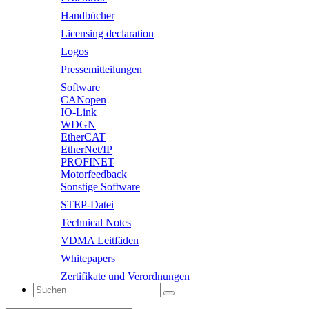
Handbücher
Licensing declaration
Logos
Pressemitteilungen
Software
CANopen
IO-Link
WDGN
EtherCAT
EtherNet/IP
PROFINET
Motorfeedback
Sonstige Software
STEP-Datei
Technical Notes
VDMA Leitfäden
Whitepapers
Zertifikate und Verordnungen