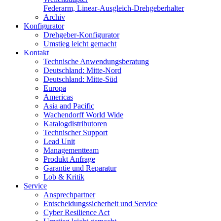
Federarm, Linear-Ausgleich-Drehgeberhalter
Archiv
Konfigurator
Drehgeber-Konfigurator
Umstieg leicht gemacht
Kontakt
Technische Anwendungsberatung
Deutschland: Mitte-Nord
Deutschland: Mitte-Süd
Europa
Americas
Asia and Pacific
Wachendorff World Wide
Katalogdistributoren
Technischer Support
Lead Unit
Managementteam
Produkt Anfrage
Garantie und Reparatur
Lob & Kritik
Service
Ansprechpartner
Entscheidungssicherheit und Service
Cyber Resilience Act