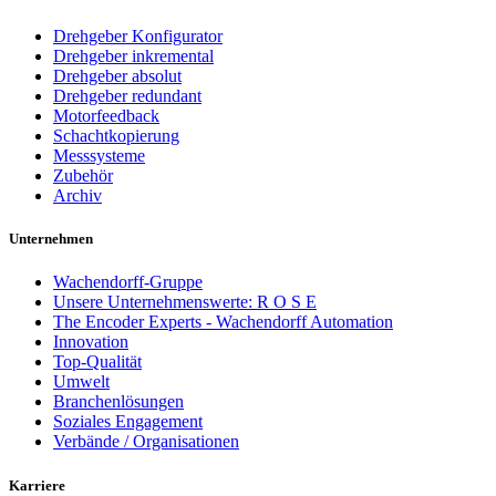
Drehgeber Konfigurator
Drehgeber inkremental
Drehgeber absolut
Drehgeber redundant
Motorfeedback
Schachtkopierung
Messsysteme
Zubehör
Archiv
Unternehmen
Wachendorff-Gruppe
Unsere Unternehmenswerte: R O S E
The Encoder Experts - Wachendorff Automation
Innovation
Top-Qualität
Umwelt
Branchenlösungen
Soziales Engagement
Verbände / Organisationen
Karriere