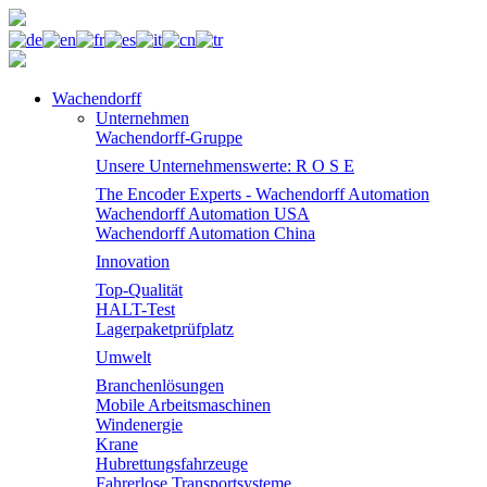
Wachendorff
Unternehmen
Wachendorff-Gruppe
Unsere Unternehmenswerte: R O S E
The Encoder Experts - Wachendorff Automation
Wachendorff Automation USA
Wachendorff Automation China
Innovation
Top-Qualität
HALT-Test
Lagerpaketprüfplatz
Umwelt
Branchenlösungen
Mobile Arbeitsmaschinen
Windenergie
Krane
Hubrettungsfahrzeuge
Fahrerlose Transportsysteme