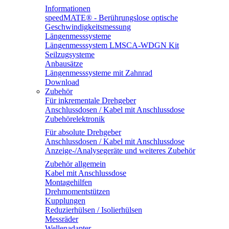
Informationen
speedMATE® - Berührungslose optische
Geschwindigkeitsmessung
Längenmesssysteme
Längenmesssystem LMSCA-WDGN Kit
Seilzugsysteme
Anbausätze
Längenmesssysteme mit Zahnrad
Download
Zubehör
Für inkrementale Drehgeber
Anschlussdosen / Kabel mit Anschlussdose
Zubehörelektronik
Für absolute Drehgeber
Anschlussdosen / Kabel mit Anschlussdose
Anzeige-/Analysegeräte und weiteres Zubehör
Zubehör allgemein
Kabel mit Anschlussdose
Montagehilfen
Drehmomentstützen
Kupplungen
Reduzierhülsen / Isolierhülsen
Messräder
Wellenadapter