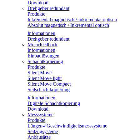
Download
Drehgeber redundant
Produkte
Inkremental magnetisch / Inkremental optisch
Absolut magnetisch / Inkremental optisch
Informationen
Drehgeber redundant
Motorfeedback
Informationen
Einbaulösungen
Schachtkopierung
Produkte
Silent Move
Silent Move light
Silent Move Compact
Seilschachtkopierung
Informationen
Digitale Schachtkopierung
Download
Messsysteme
Produkte
Längen-/ Geschwindigkeitsmesssysteme
Seilzugsysteme
Anbausätze