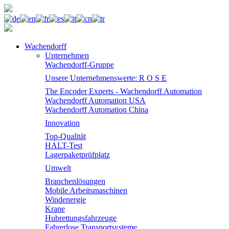
Wachendorff
Unternehmen
Wachendorff-Gruppe
Unsere Unternehmenswerte: R O S E
The Encoder Experts - Wachendorff Automation
Wachendorff Automation USA
Wachendorff Automation China
Innovation
Top-Qualität
HALT-Test
Lagerpaketprüfplatz
Umwelt
Branchenlösungen
Mobile Arbeitsmaschinen
Windenergie
Krane
Hubrettungsfahrzeuge
Fahrerlose Transportsysteme