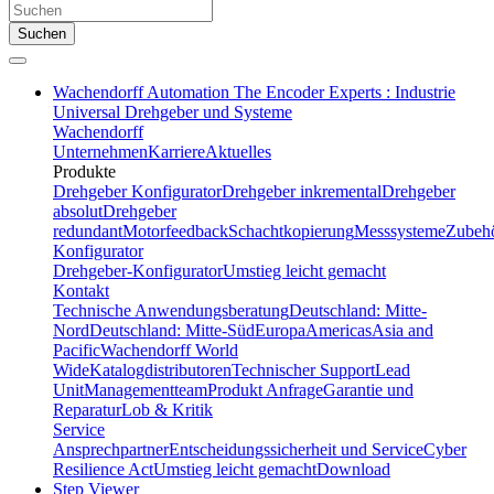
Suchen
Wachendorff Automation The Encoder Experts : Industrie
Universal Drehgeber und Systeme
Wachendorff
Unternehmen
Karriere
Aktuelles
Produkte
Drehgeber Konfigurator
Drehgeber inkremental
Drehgeber
absolut
Drehgeber
redundant
Motorfeedback
Schachtkopierung
Messsysteme
Zubeh
Konfigurator
Drehgeber-Konfigurator
Umstieg leicht gemacht
Kontakt
Technische Anwendungsberatung
Deutschland: Mitte-
Nord
Deutschland: Mitte-Süd
Europa
Americas
Asia and
Pacific
Wachendorff World
Wide
Katalogdistributoren
Technischer Support
Lead
Unit
Managementteam
Produkt Anfrage
Garantie und
Reparatur
Lob & Kritik
Service
Ansprechpartner
Entscheidungssicherheit und Service
Cyber
Resilience Act
Umstieg leicht gemacht
Download
Step Viewer