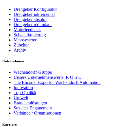
Drehgeber Konfigurator
Drehgeber inkremental
Drehgeber absolut
Drehgeber redundant
Motorfeedback
Schachtkopierung
Messsysteme
Zubehör
Archiv
Unternehmen
Wachendorff-Gruppe
Unsere Unternehmenswerte: R O S E
The Encoder Experts - Wachendorff Automation
Innovation
Top-Qualität
Umwelt
Branchenlösungen
Soziales Engagement
Verbände / Organisationen
Karriere