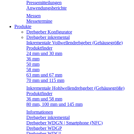
Pressemitteilungen
Anwendungsberichte
Messen
Messetermine
Produkte
Drehgeber Konfigurator
Drehgeber inkremental
Inkrementale Vollwellendrehgeber (Gehäusegröße)
Produktfinder
24 mm und 30 mm
36 mm
50 mm
58 mm
63 mm und 67 mm
70 mm und 115 mm
Inkrementale Hohlwellendrehgeber (Gehäusegröße)
Produktfinder
36 mm und 58 mm
80 mm, 100 mm und 145 mm
Informationen
Drehgeber inkremental
Drehgeber WDGN | Smartphone (NFC)
Drehgeber WDGP
Drehgeber WDGI