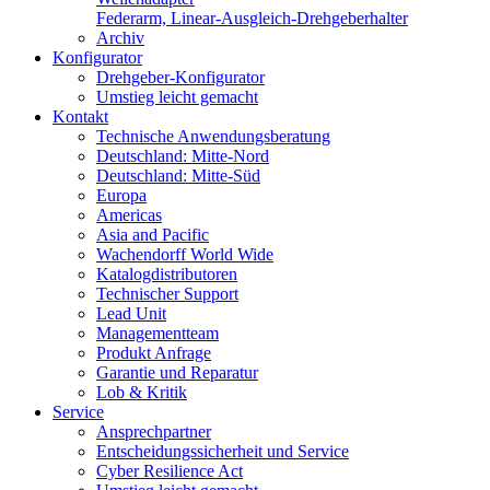
Federarm, Linear-Ausgleich-Drehgeberhalter
Archiv
Konfigurator
Drehgeber-Konfigurator
Umstieg leicht gemacht
Kontakt
Technische Anwendungsberatung
Deutschland: Mitte-Nord
Deutschland: Mitte-Süd
Europa
Americas
Asia and Pacific
Wachendorff World Wide
Katalogdistributoren
Technischer Support
Lead Unit
Managementteam
Produkt Anfrage
Garantie und Reparatur
Lob & Kritik
Service
Ansprechpartner
Entscheidungssicherheit und Service
Cyber Resilience Act