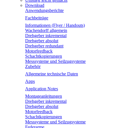
Umstieg leicht gemacht
Download
Anwendungsberichte
Fachbeiträge
Informationen (Flyer / Handouts)
Wachendorff allgemein
Drehgeber inkremental
Drehgeber absolut
Drehgeber redundant
Motorfeedback
Schachtkopierungen
Messsysteme und Seilzugsysteme
Zubehör
Allgemeine technische Daten
Apps
Application Notes
Montageanleitungen
Drehgeber inkremental
Drehgeber absolut
Motorfeedback
Schachtkopierungen
Messsysteme und Seilzugsysteme
Federarme