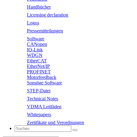
Handbücher
Licensing declaration
Logos
Pressemitteilungen
Software
CANopen
IO-Link
WDGN
EtherCAT
EtherNet/IP
PROFINET
Motorfeedback
Sonstige Software
STEP-Datei
Technical Notes
VDMA Leitfäden
Whitepapers
Zertifikate und Verordnungen