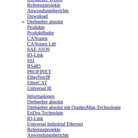
Referenzprojekte
Anwendungsberichte
Download
Drehgeber absolut
Produkte
Produktfinder
CANopen
CANopen Lift
SAE J1939
IO-Link
SSI
RS485
PROFINET
EtherNet/IP
EtherCAT
Universal IE
Informationen
Drehgeber absolut
Drehgeber absolut mit QuattroMag-Technologie
EnDra-Technolgie
IO-Link
Universal Industrial Ethernet
Referenzprojekte
Anwendungsberichte