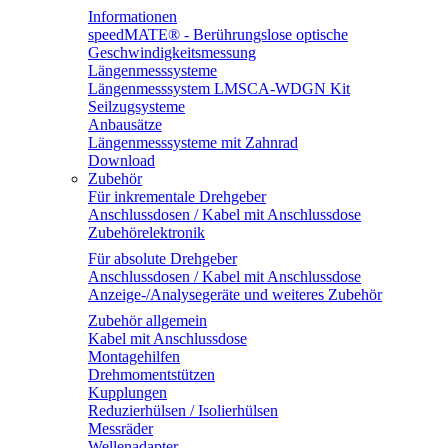
Informationen
speedMATE® - Berührungslose optische
Geschwindigkeitsmessung
Längenmesssysteme
Längenmesssystem LMSCA-WDGN Kit
Seilzugsysteme
Anbausätze
Längenmesssysteme mit Zahnrad
Download
Zubehör
Für inkrementale Drehgeber
Anschlussdosen / Kabel mit Anschlussdose
Zubehörelektronik
Für absolute Drehgeber
Anschlussdosen / Kabel mit Anschlussdose
Anzeige-/Analysegeräte und weiteres Zubehör
Zubehör allgemein
Kabel mit Anschlussdose
Montagehilfen
Drehmomentstützen
Kupplungen
Reduzierhülsen / Isolierhülsen
Messräder
Wellenadapter