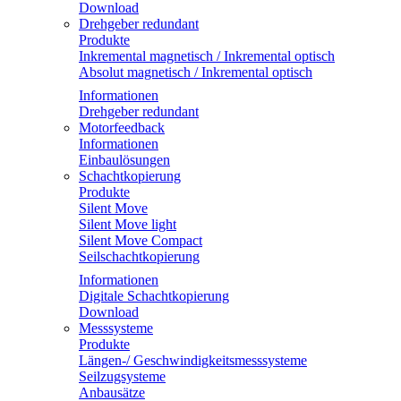
Download
Drehgeber redundant
Produkte
Inkremental magnetisch / Inkremental optisch
Absolut magnetisch / Inkremental optisch
Informationen
Drehgeber redundant
Motorfeedback
Informationen
Einbaulösungen
Schachtkopierung
Produkte
Silent Move
Silent Move light
Silent Move Compact
Seilschachtkopierung
Informationen
Digitale Schachtkopierung
Download
Messsysteme
Produkte
Längen-/ Geschwindigkeitsmesssysteme
Seilzugsysteme
Anbausätze