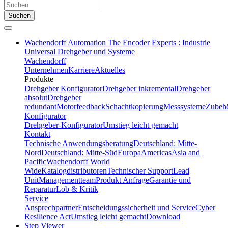
Suchen
Wachendorff Automation The Encoder Experts : Industrie
Universal Drehgeber und Systeme
Wachendorff
Unternehmen
Karriere
Aktuelles
Produkte
Drehgeber Konfigurator
Drehgeber inkremental
Drehgeber
absolut
Drehgeber
redundant
Motorfeedback
Schachtkopierung
Messsysteme
Zubeh
Konfigurator
Drehgeber-Konfigurator
Umstieg leicht gemacht
Kontakt
Technische Anwendungsberatung
Deutschland: Mitte-
Nord
Deutschland: Mitte-Süd
Europa
Americas
Asia and
Pacific
Wachendorff World
Wide
Katalogdistributoren
Technischer Support
Lead
Unit
Managementteam
Produkt Anfrage
Garantie und
Reparatur
Lob & Kritik
Service
Ansprechpartner
Entscheidungssicherheit und Service
Cyber
Resilience Act
Umstieg leicht gemacht
Download
Step Viewer