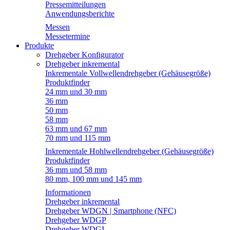
Pressemitteilungen
Anwendungsberichte
Messen
Messetermine
Produkte
Drehgeber Konfigurator
Drehgeber inkremental
Inkrementale Vollwellendrehgeber (Gehäusegröße)
Produktfinder
24 mm und 30 mm
36 mm
50 mm
58 mm
63 mm und 67 mm
70 mm und 115 mm
Inkrementale Hohlwellendrehgeber (Gehäusegröße)
Produktfinder
36 mm und 58 mm
80 mm, 100 mm und 145 mm
Informationen
Drehgeber inkremental
Drehgeber WDGN | Smartphone (NFC)
Drehgeber WDGP
Drehgeber WDGI