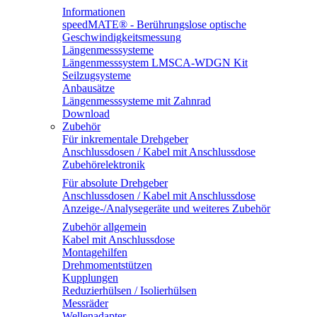
Informationen
speedMATE® - Berührungslose optische
Geschwindigkeitsmessung
Längenmesssysteme
Längenmesssystem LMSCA-WDGN Kit
Seilzugsysteme
Anbausätze
Längenmesssysteme mit Zahnrad
Download
Zubehör
Für inkrementale Drehgeber
Anschlussdosen / Kabel mit Anschlussdose
Zubehörelektronik
Für absolute Drehgeber
Anschlussdosen / Kabel mit Anschlussdose
Anzeige-/Analysegeräte und weiteres Zubehör
Zubehör allgemein
Kabel mit Anschlussdose
Montagehilfen
Drehmomentstützen
Kupplungen
Reduzierhülsen / Isolierhülsen
Messräder
Wellenadapter