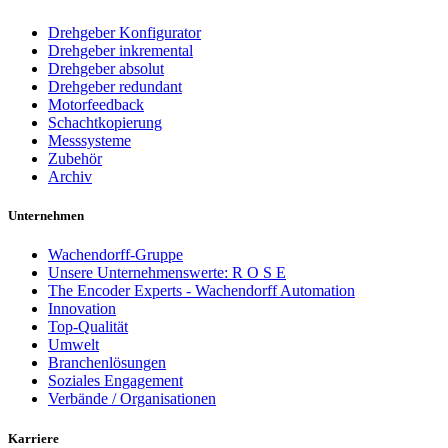
Drehgeber Konfigurator
Drehgeber inkremental
Drehgeber absolut
Drehgeber redundant
Motorfeedback
Schachtkopierung
Messsysteme
Zubehör
Archiv
Unternehmen
Wachendorff-Gruppe
Unsere Unternehmenswerte: R O S E
The Encoder Experts - Wachendorff Automation
Innovation
Top-Qualität
Umwelt
Branchenlösungen
Soziales Engagement
Verbände / Organisationen
Karriere