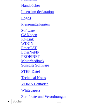
Handbücher
Licensing declaration
Logos
Pressemitteilungen
Software
CANopen
IO-Link
WDGN
EtherCAT
EtherNet/IP
PROFINET
Motorfeedback
Sonstige Software
STEP-Datei
Technical Notes
VDMA Leitfäden
Whitepapers
Zertifikate und Verordnungen