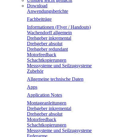
Umstieg leicht gemacht
Download
Anwendungsberichte
Fachbeiträge
Informationen (Flyer / Handouts)
Wachendorff allgemein
Drehgeber inkremental
Drehgeber absolut
Drehgeber redundant
Motorfeedback
Schachtkopierungen
Messsysteme und Seilzugsysteme
Zubehör
Allgemeine technische Daten
Apps
Application Notes
Montageanleitungen
Drehgeber inkremental
Drehgeber absolut
Motorfeedback
Schachtkopierungen
Messsysteme und Seilzugsysteme
Federarme