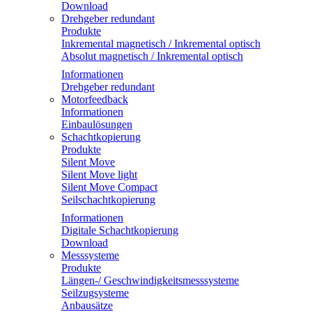
Download
Drehgeber redundant
Produkte
Inkremental magnetisch / Inkremental optisch
Absolut magnetisch / Inkremental optisch
Informationen
Drehgeber redundant
Motorfeedback
Informationen
Einbaulösungen
Schachtkopierung
Produkte
Silent Move
Silent Move light
Silent Move Compact
Seilschachtkopierung
Informationen
Digitale Schachtkopierung
Download
Messsysteme
Produkte
Längen-/ Geschwindigkeitsmesssysteme
Seilzugsysteme
Anbausätze