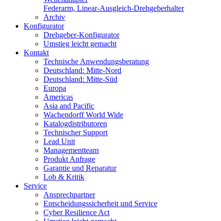
Federarm, Linear-Ausgleich-Drehgeberhalter
Archiv
Konfigurator
Drehgeber-Konfigurator
Umstieg leicht gemacht
Kontakt
Technische Anwendungsberatung
Deutschland: Mitte-Nord
Deutschland: Mitte-Süd
Europa
Americas
Asia and Pacific
Wachendorff World Wide
Katalogdistributoren
Technischer Support
Lead Unit
Managementteam
Produkt Anfrage
Garantie und Reparatur
Lob & Kritik
Service
Ansprechpartner
Entscheidungssicherheit und Service
Cyber Resilience Act