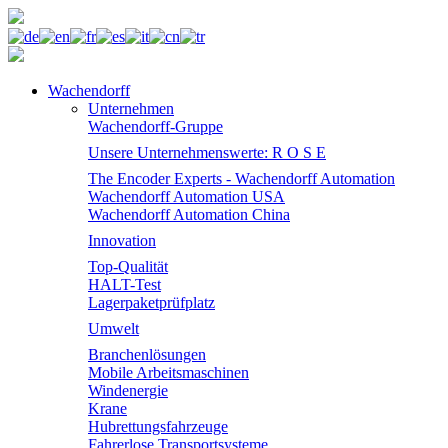
Wachendorff
Unternehmen
Wachendorff-Gruppe
Unsere Unternehmenswerte: R O S E
The Encoder Experts - Wachendorff Automation
Wachendorff Automation USA
Wachendorff Automation China
Innovation
Top-Qualität
HALT-Test
Lagerpaketprüfplatz
Umwelt
Branchenlösungen
Mobile Arbeitsmaschinen
Windenergie
Krane
Hubrettungsfahrzeuge
Fahrerlose Transportsysteme