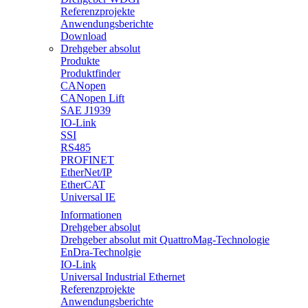
Referenzprojekte
Anwendungsberichte
Download
Drehgeber absolut
Produkte
Produktfinder
CANopen
CANopen Lift
SAE J1939
IO-Link
SSI
RS485
PROFINET
EtherNet/IP
EtherCAT
Universal IE
Informationen
Drehgeber absolut
Drehgeber absolut mit QuattroMag-Technologie
EnDra-Technolgie
IO-Link
Universal Industrial Ethernet
Referenzprojekte
Anwendungsberichte