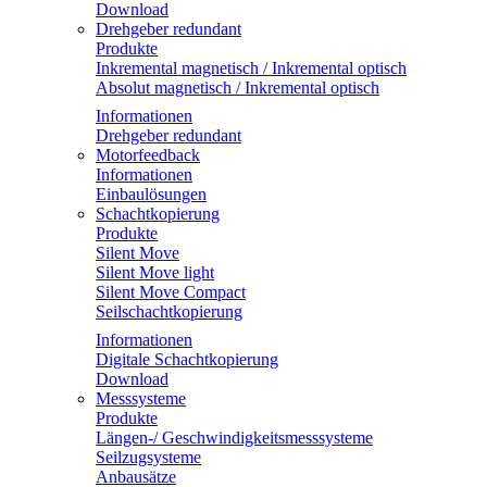
Download
Drehgeber redundant
Produkte
Inkremental magnetisch / Inkremental optisch
Absolut magnetisch / Inkremental optisch
Informationen
Drehgeber redundant
Motorfeedback
Informationen
Einbaulösungen
Schachtkopierung
Produkte
Silent Move
Silent Move light
Silent Move Compact
Seilschachtkopierung
Informationen
Digitale Schachtkopierung
Download
Messsysteme
Produkte
Längen-/ Geschwindigkeitsmesssysteme
Seilzugsysteme
Anbausätze