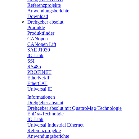
Referenzprojekte
Anwendungsberichte
Download
Drehgeber absolut
Produkte
Produktfinder
CANopen
CANopen Lift
SAE J1939
IO-Link
SSI
RS485
PROFINET
EtherNet/IP
EtherCAT
Universal IE
Informationen
Drehgeber absolut
Drehgeber absolut mit QuattroMag-Technologie
EnDra-Technolgie
IO-Link
Universal Industrial Ethernet
Referenzprojekte
Anwendungsberichte