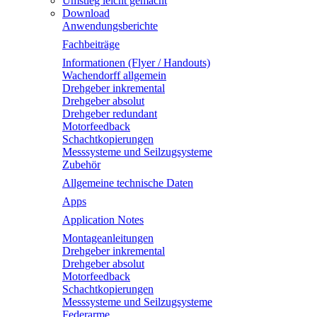
Umstieg leicht gemacht
Download
Anwendungsberichte
Fachbeiträge
Informationen (Flyer / Handouts)
Wachendorff allgemein
Drehgeber inkremental
Drehgeber absolut
Drehgeber redundant
Motorfeedback
Schachtkopierungen
Messsysteme und Seilzugsysteme
Zubehör
Allgemeine technische Daten
Apps
Application Notes
Montageanleitungen
Drehgeber inkremental
Drehgeber absolut
Motorfeedback
Schachtkopierungen
Messsysteme und Seilzugsysteme
Federarme