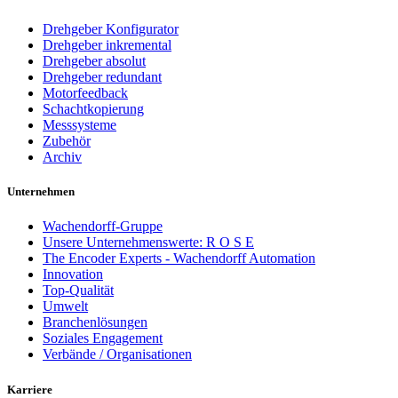
Drehgeber Konfigurator
Drehgeber inkremental
Drehgeber absolut
Drehgeber redundant
Motorfeedback
Schachtkopierung
Messsysteme
Zubehör
Archiv
Unternehmen
Wachendorff-Gruppe
Unsere Unternehmenswerte: R O S E
The Encoder Experts - Wachendorff Automation
Innovation
Top-Qualität
Umwelt
Branchenlösungen
Soziales Engagement
Verbände / Organisationen
Karriere