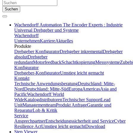
Suchen
Wachendorff Automation The Encoder Experts : Industrie
Universal Drehgeber und Systeme
Wachendorff
Unternehmen
Karriere
Aktuelles
Produkte
Drehgeber Konfigurator
Drehgeber inkremental
Drehgeber
absolut
Drehgeber
redundant
Motorfeedback
Schachtkopierung
Messsysteme
Zubeh
Konfigurator
Drehgeber-Konfigurator
Umstieg leicht gemacht
Kontakt
Technische Anwendungsberatung
Deutschland: Mitte-
Nord
Deutschland: Mitte-Süd
Europa
Americas
Asia and
Pacific
Wachendorff World
Wide
Katalogdistributoren
Technischer Support
Lead
Unit
Managementteam
Produkt Anfrage
Garantie und
Reparatur
Lob & Kritik
Service
Ansprechpartner
Entscheidungssicherheit und Service
Cyber
Resilience Act
Umstieg leicht gemacht
Download
Step Viewer