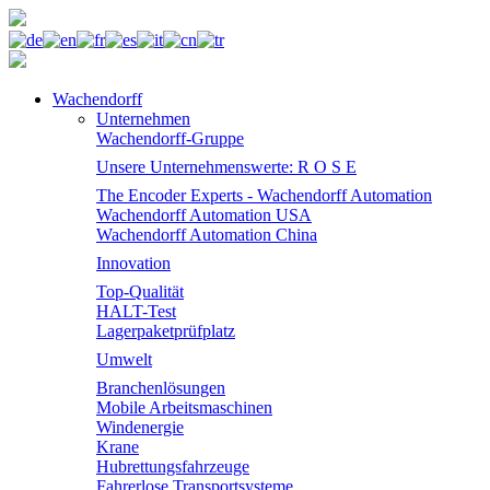
Wachendorff
Unternehmen
Wachendorff-Gruppe
Unsere Unternehmenswerte: R O S E
The Encoder Experts - Wachendorff Automation
Wachendorff Automation USA
Wachendorff Automation China
Innovation
Top-Qualität
HALT-Test
Lagerpaketprüfplatz
Umwelt
Branchenlösungen
Mobile Arbeitsmaschinen
Windenergie
Krane
Hubrettungsfahrzeuge
Fahrerlose Transportsysteme