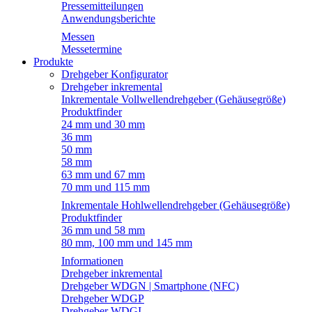
Pressemitteilungen
Anwendungsberichte
Messen
Messetermine
Produkte
Drehgeber Konfigurator
Drehgeber inkremental
Inkrementale Vollwellendrehgeber (Gehäusegröße)
Produktfinder
24 mm und 30 mm
36 mm
50 mm
58 mm
63 mm und 67 mm
70 mm und 115 mm
Inkrementale Hohlwellendrehgeber (Gehäusegröße)
Produktfinder
36 mm und 58 mm
80 mm, 100 mm und 145 mm
Informationen
Drehgeber inkremental
Drehgeber WDGN | Smartphone (NFC)
Drehgeber WDGP
Drehgeber WDGI