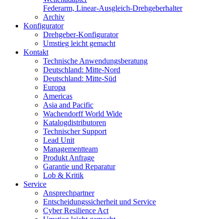
Federarm, Linear-Ausgleich-Drehgeberhalter
Archiv
Konfigurator
Drehgeber-Konfigurator
Umstieg leicht gemacht
Kontakt
Technische Anwendungsberatung
Deutschland: Mitte-Nord
Deutschland: Mitte-Süd
Europa
Americas
Asia and Pacific
Wachendorff World Wide
Katalogdistributoren
Technischer Support
Lead Unit
Managementteam
Produkt Anfrage
Garantie und Reparatur
Lob & Kritik
Service
Ansprechpartner
Entscheidungssicherheit und Service
Cyber Resilience Act