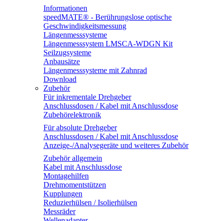
Informationen
speedMATE® - Berührungslose optische
Geschwindigkeitsmessung
Längenmesssysteme
Längenmesssystem LMSCA-WDGN Kit
Seilzugsysteme
Anbausätze
Längenmesssysteme mit Zahnrad
Download
Zubehör
Für inkrementale Drehgeber
Anschlussdosen / Kabel mit Anschlussdose
Zubehörelektronik
Für absolute Drehgeber
Anschlussdosen / Kabel mit Anschlussdose
Anzeige-/Analysegeräte und weiteres Zubehör
Zubehör allgemein
Kabel mit Anschlussdose
Montagehilfen
Drehmomentstützen
Kupplungen
Reduzierhülsen / Isolierhülsen
Messräder
Wellenadapter