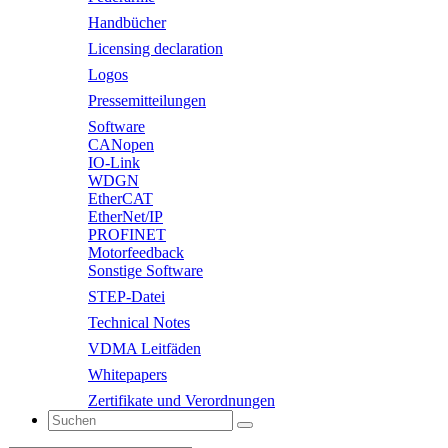
Handbücher
Licensing declaration
Logos
Pressemitteilungen
Software
CANopen
IO-Link
WDGN
EtherCAT
EtherNet/IP
PROFINET
Motorfeedback
Sonstige Software
STEP-Datei
Technical Notes
VDMA Leitfäden
Whitepapers
Zertifikate und Verordnungen