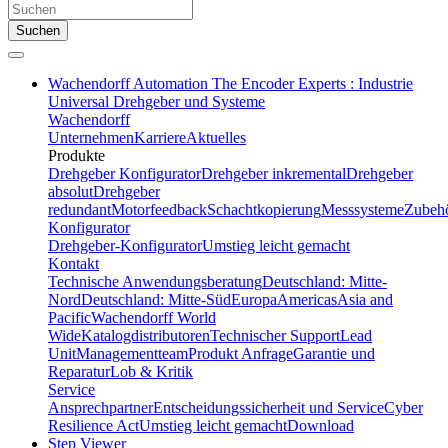
Suchen
Wachendorff Automation The Encoder Experts : Industrie
Universal Drehgeber und Systeme
Wachendorff
Unternehmen
Karriere
Aktuelles
Produkte
Drehgeber Konfigurator
Drehgeber inkremental
Drehgeber
absolut
Drehgeber
redundant
Motorfeedback
Schachtkopierung
Messsysteme
Zubeh
Konfigurator
Drehgeber-Konfigurator
Umstieg leicht gemacht
Kontakt
Technische Anwendungsberatung
Deutschland: Mitte-
Nord
Deutschland: Mitte-Süd
Europa
Americas
Asia and
Pacific
Wachendorff World
Wide
Katalogdistributoren
Technischer Support
Lead
Unit
Managementteam
Produkt Anfrage
Garantie und
Reparatur
Lob & Kritik
Service
Ansprechpartner
Entscheidungssicherheit und Service
Cyber
Resilience Act
Umstieg leicht gemacht
Download
Step Viewer