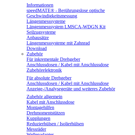
Informationen
speedMATE® - Berührungslose optische
Geschwindigkeitsmessung
Längenmesssysteme
Längenmesssystem LMSCA-WDGN Kit
Seilzugsysteme
Anbausätze
Längenmesssysteme mit Zahnrad
Download
Zubehör
Für inkrementale Drehgeber
Anschlussdosen / Kabel mit Anschlussdose
Zubehörelektronik
Für absolute Drehgeber
Anschlussdosen / Kabel mit Anschlussdose
Anzeige-/Analysegeräte und weiteres Zubehör
Zubehör allgemein
Kabel mit Anschlussdose
Montagehilfen
Drehmomentstützen
Kupplungen
Reduzierhülsen / Isolierhülsen
Messräder
Wellenadapter