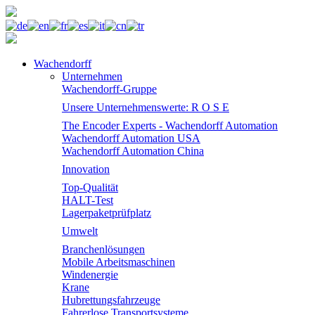
Wachendorff
Unternehmen
Wachendorff-Gruppe
Unsere Unternehmenswerte: R O S E
The Encoder Experts - Wachendorff Automation
Wachendorff Automation USA
Wachendorff Automation China
Innovation
Top-Qualität
HALT-Test
Lagerpaketprüfplatz
Umwelt
Branchenlösungen
Mobile Arbeitsmaschinen
Windenergie
Krane
Hubrettungsfahrzeuge
Fahrerlose Transportsysteme