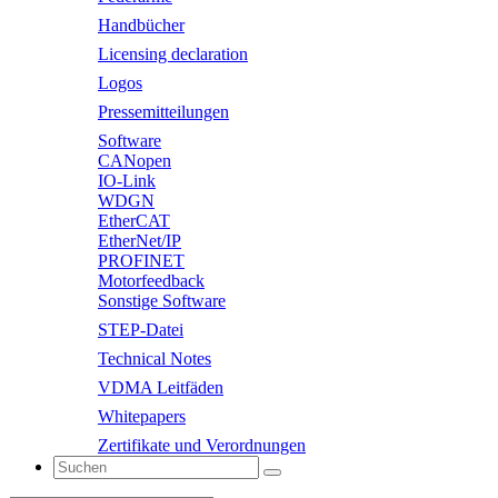
Handbücher
Licensing declaration
Logos
Pressemitteilungen
Software
CANopen
IO-Link
WDGN
EtherCAT
EtherNet/IP
PROFINET
Motorfeedback
Sonstige Software
STEP-Datei
Technical Notes
VDMA Leitfäden
Whitepapers
Zertifikate und Verordnungen