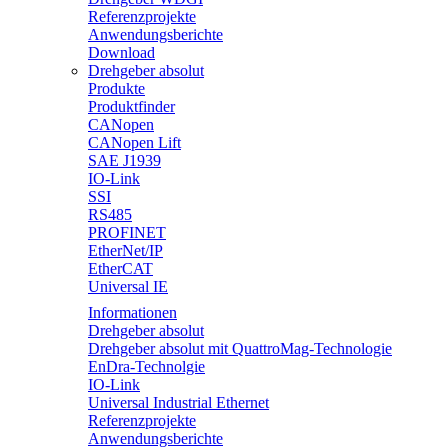
Referenzprojekte
Anwendungsberichte
Download
Drehgeber absolut
Produkte
Produktfinder
CANopen
CANopen Lift
SAE J1939
IO-Link
SSI
RS485
PROFINET
EtherNet/IP
EtherCAT
Universal IE
Informationen
Drehgeber absolut
Drehgeber absolut mit QuattroMag-Technologie
EnDra-Technolgie
IO-Link
Universal Industrial Ethernet
Referenzprojekte
Anwendungsberichte