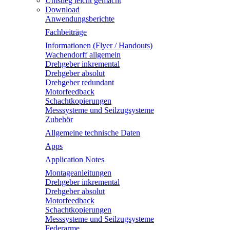
Umstieg leicht gemacht
Download
Anwendungsberichte
Fachbeiträge
Informationen (Flyer / Handouts)
Wachendorff allgemein
Drehgeber inkremental
Drehgeber absolut
Drehgeber redundant
Motorfeedback
Schachtkopierungen
Messsysteme und Seilzugsysteme
Zubehör
Allgemeine technische Daten
Apps
Application Notes
Montageanleitungen
Drehgeber inkremental
Drehgeber absolut
Motorfeedback
Schachtkopierungen
Messsysteme und Seilzugsysteme
Federarme