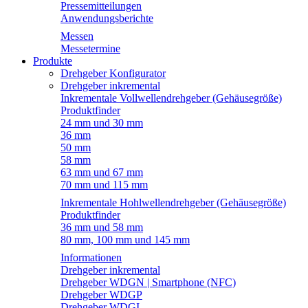
Pressemitteilungen
Anwendungsberichte
Messen
Messetermine
Produkte
Drehgeber Konfigurator
Drehgeber inkremental
Inkrementale Vollwellendrehgeber (Gehäusegröße)
Produktfinder
24 mm und 30 mm
36 mm
50 mm
58 mm
63 mm und 67 mm
70 mm und 115 mm
Inkrementale Hohlwellendrehgeber (Gehäusegröße)
Produktfinder
36 mm und 58 mm
80 mm, 100 mm und 145 mm
Informationen
Drehgeber inkremental
Drehgeber WDGN | Smartphone (NFC)
Drehgeber WDGP
Drehgeber WDGI