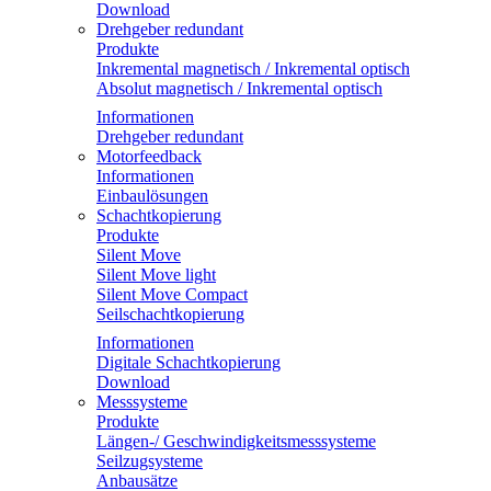
Download
Drehgeber redundant
Produkte
Inkremental magnetisch / Inkremental optisch
Absolut magnetisch / Inkremental optisch
Informationen
Drehgeber redundant
Motorfeedback
Informationen
Einbaulösungen
Schachtkopierung
Produkte
Silent Move
Silent Move light
Silent Move Compact
Seilschachtkopierung
Informationen
Digitale Schachtkopierung
Download
Messsysteme
Produkte
Längen-/ Geschwindigkeitsmesssysteme
Seilzugsysteme
Anbausätze