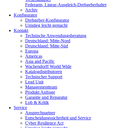
Federarm, Linear-Ausgleich-Drehgeberhalter
Archiv
Konfigurator
Drehgeber-Konfigurator
Umstieg leicht gemacht
Kontakt
Technische Anwendungsberatung
Deutschland: Mitte-Nord
Deutschland: Mitte-Süd
Europa
Americas
Asia and Pacific
Wachendorff World Wide
Katalogdistributoren
Technischer Support
Lead Unit
Managementteam
Produkt Anfrage
Garantie und Reparatur
Lob & Kritik
Service
Ansprechpartner
Entscheidungssicherheit und Service
Cyber Resilience Act