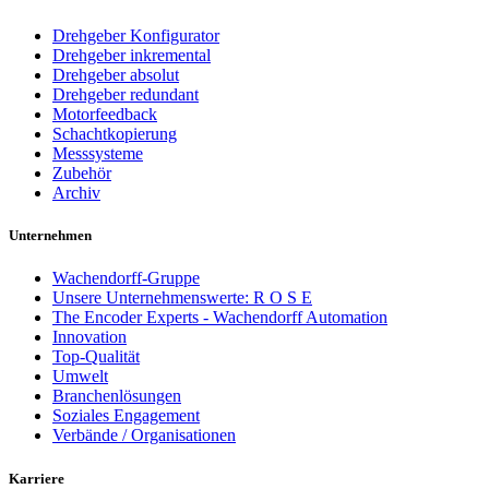
Drehgeber Konfigurator
Drehgeber inkremental
Drehgeber absolut
Drehgeber redundant
Motorfeedback
Schachtkopierung
Messsysteme
Zubehör
Archiv
Unternehmen
Wachendorff-Gruppe
Unsere Unternehmenswerte: R O S E
The Encoder Experts - Wachendorff Automation
Innovation
Top-Qualität
Umwelt
Branchenlösungen
Soziales Engagement
Verbände / Organisationen
Karriere