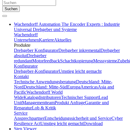
Suchen
Wachendorff Automation The Encoder Experts : Industrie
Universal Drehgeber und Systeme
Wachendorff
Unternehmen
Karriere
Aktuelles
Produkte
Drehgeber Konfigurator
Drehgeber inkremental
Drehgeber
absolut
Drehgeber
redundant
Motorfeedback
Schachtkopierung
Messsysteme
Zubeh
Konfigurator
Drehgeber-Konfigurator
Umstieg leicht gemacht
Kontakt
Technische Anwendungsberatung
Deutschland: Mitte-
Nord
Deutschland: Mitte-Süd
Europa
Americas
Asia and
Pacific
Wachendorff World
Wide
Katalogdistributoren
Technischer Support
Lead
Unit
Managementteam
Produkt Anfrage
Garantie und
Reparatur
Lob & Kritik
Service
Ansprechpartner
Entscheidungssicherheit und Service
Cyber
Resilience Act
Umstieg leicht gemacht
Download
Step Viewer