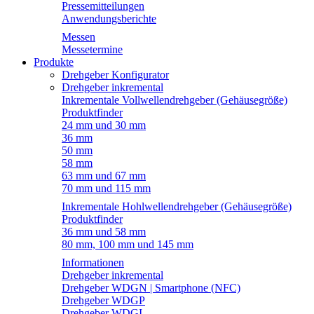
Pressemitteilungen
Anwendungsberichte
Messen
Messetermine
Produkte
Drehgeber Konfigurator
Drehgeber inkremental
Inkrementale Vollwellendrehgeber (Gehäusegröße)
Produktfinder
24 mm und 30 mm
36 mm
50 mm
58 mm
63 mm und 67 mm
70 mm und 115 mm
Inkrementale Hohlwellendrehgeber (Gehäusegröße)
Produktfinder
36 mm und 58 mm
80 mm, 100 mm und 145 mm
Informationen
Drehgeber inkremental
Drehgeber WDGN | Smartphone (NFC)
Drehgeber WDGP
Drehgeber WDGI