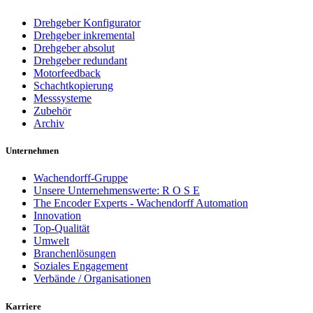
Drehgeber Konfigurator
Drehgeber inkremental
Drehgeber absolut
Drehgeber redundant
Motorfeedback
Schachtkopierung
Messsysteme
Zubehör
Archiv
Unternehmen
Wachendorff-Gruppe
Unsere Unternehmenswerte: R O S E
The Encoder Experts - Wachendorff Automation
Innovation
Top-Qualität
Umwelt
Branchenlösungen
Soziales Engagement
Verbände / Organisationen
Karriere