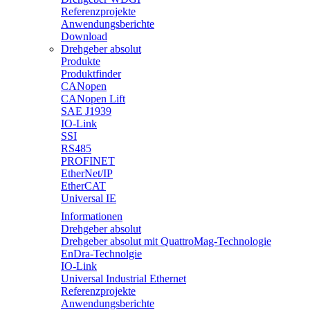
Referenzprojekte
Anwendungsberichte
Download
Drehgeber absolut
Produkte
Produktfinder
CANopen
CANopen Lift
SAE J1939
IO-Link
SSI
RS485
PROFINET
EtherNet/IP
EtherCAT
Universal IE
Informationen
Drehgeber absolut
Drehgeber absolut mit QuattroMag-Technologie
EnDra-Technolgie
IO-Link
Universal Industrial Ethernet
Referenzprojekte
Anwendungsberichte