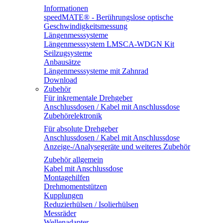
Informationen
speedMATE® - Berührungslose optische
Geschwindigkeitsmessung
Längenmesssysteme
Längenmesssystem LMSCA-WDGN Kit
Seilzugsysteme
Anbausätze
Längenmesssysteme mit Zahnrad
Download
Zubehör
Für inkrementale Drehgeber
Anschlussdosen / Kabel mit Anschlussdose
Zubehörelektronik
Für absolute Drehgeber
Anschlussdosen / Kabel mit Anschlussdose
Anzeige-/Analysegeräte und weiteres Zubehör
Zubehör allgemein
Kabel mit Anschlussdose
Montagehilfen
Drehmomentstützen
Kupplungen
Reduzierhülsen / Isolierhülsen
Messräder
Wellenadapter