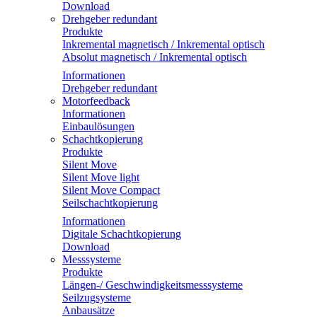
Download
Drehgeber redundant
Produkte
Inkremental magnetisch / Inkremental optisch
Absolut magnetisch / Inkremental optisch
Informationen
Drehgeber redundant
Motorfeedback
Informationen
Einbaulösungen
Schachtkopierung
Produkte
Silent Move
Silent Move light
Silent Move Compact
Seilschachtkopierung
Informationen
Digitale Schachtkopierung
Download
Messsysteme
Produkte
Längen-/ Geschwindigkeitsmesssysteme
Seilzugsysteme
Anbausätze