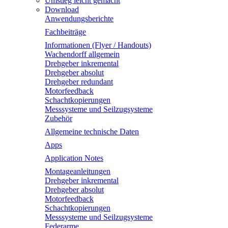
Umstieg leicht gemacht
Download
Anwendungsberichte
Fachbeiträge
Informationen (Flyer / Handouts)
Wachendorff allgemein
Drehgeber inkremental
Drehgeber absolut
Drehgeber redundant
Motorfeedback
Schachtkopierungen
Messsysteme und Seilzugsysteme
Zubehör
Allgemeine technische Daten
Apps
Application Notes
Montageanleitungen
Drehgeber inkremental
Drehgeber absolut
Motorfeedback
Schachtkopierungen
Messsysteme und Seilzugsysteme
Federarme