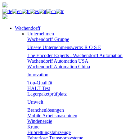
Wachendorff
Unternehmen
Wachendorff-Gruppe
Unsere Unternehmenswerte: R O S E
The Encoder Experts - Wachendorff Automation
Wachendorff Automation USA
Wachendorff Automation China
Innovation
Top-Qualität
HALT-Test
Lagerpaketprüfplatz
Umwelt
Branchenlösungen
Mobile Arbeitsmaschinen
Windenergie
Krane
Hubrettungsfahrzeuge
Fahrerlose Transportsysteme