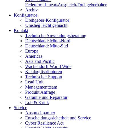
Federarm, Linear-Ausgleich-Drehgeberhalter
Archiv
Konfigurator
Drehgeber-Konfigurator
Umstieg leicht gemacht
Kontakt
Technische Anwendungsberatung
Deutschland: Mitte-Nord
Deutschland: Mitte-Süd
Europa
Americas
Asia and Pacific
Wachendorff World Wide
Katalogdistributoren
Technischer Support
Lead Unit
Managementteam
Produkt Anfrage
Garantie und Reparatur
Lob & Kritik
Service
Ansprechpartner
Entscheidungssicherheit und Service
Cyber Resilience Act