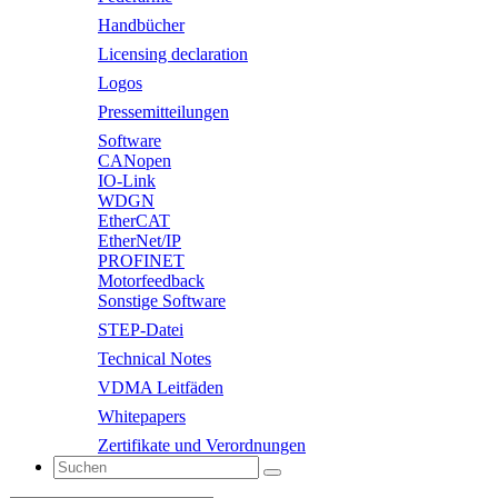
Handbücher
Licensing declaration
Logos
Pressemitteilungen
Software
CANopen
IO-Link
WDGN
EtherCAT
EtherNet/IP
PROFINET
Motorfeedback
Sonstige Software
STEP-Datei
Technical Notes
VDMA Leitfäden
Whitepapers
Zertifikate und Verordnungen