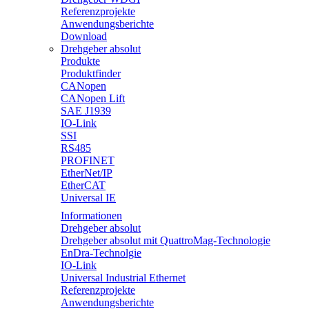
Referenzprojekte
Anwendungsberichte
Download
Drehgeber absolut
Produkte
Produktfinder
CANopen
CANopen Lift
SAE J1939
IO-Link
SSI
RS485
PROFINET
EtherNet/IP
EtherCAT
Universal IE
Informationen
Drehgeber absolut
Drehgeber absolut mit QuattroMag-Technologie
EnDra-Technolgie
IO-Link
Universal Industrial Ethernet
Referenzprojekte
Anwendungsberichte