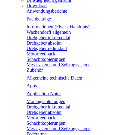
Umstieg leicht gemacht
Download
Anwendungsberichte
Fachbeiträge
Informationen (Flyer / Handouts)
Wachendorff allgemein
Drehgeber inkremental
Drehgeber absolut
Drehgeber redundant
Motorfeedback
Schachtkopierungen
Messsysteme und Seilzugsysteme
Zubehör
Allgemeine technische Daten
Apps
Application Notes
Montageanleitungen
Drehgeber inkremental
Drehgeber absolut
Motorfeedback
Schachtkopierungen
Messsysteme und Seilzugsysteme
Federarme