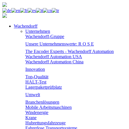
Wachendorff
Unternehmen
Wachendorff-Gruppe
Unsere Unternehmenswerte: R O S E
The Encoder Experts - Wachendorff Automation
Wachendorff Automation USA
Wachendorff Automation China
Innovation
Top-Qualität
HALT-Test
Lagerpaketprüfplatz
Umwelt
Branchenlösungen
Mobile Arbeitsmaschinen
Windenergie
Krane
Hubrettungsfahrzeuge
Fahrerlose Transportsysteme