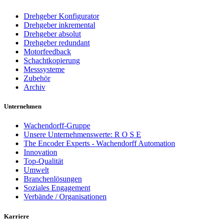
Drehgeber Konfigurator
Drehgeber inkremental
Drehgeber absolut
Drehgeber redundant
Motorfeedback
Schachtkopierung
Messsysteme
Zubehör
Archiv
Unternehmen
Wachendorff-Gruppe
Unsere Unternehmenswerte: R O S E
The Encoder Experts - Wachendorff Automation
Innovation
Top-Qualität
Umwelt
Branchenlösungen
Soziales Engagement
Verbände / Organisationen
Karriere