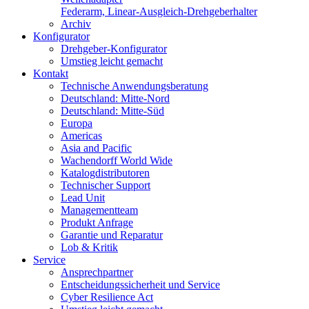
Federarm, Linear-Ausgleich-Drehgeberhalter
Archiv
Konfigurator
Drehgeber-Konfigurator
Umstieg leicht gemacht
Kontakt
Technische Anwendungsberatung
Deutschland: Mitte-Nord
Deutschland: Mitte-Süd
Europa
Americas
Asia and Pacific
Wachendorff World Wide
Katalogdistributoren
Technischer Support
Lead Unit
Managementteam
Produkt Anfrage
Garantie und Reparatur
Lob & Kritik
Service
Ansprechpartner
Entscheidungssicherheit und Service
Cyber Resilience Act