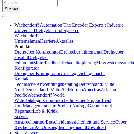
Suchen
Wachendorff Automation The Encoder Experts : Industrie
Universal Drehgeber und Systeme
Wachendorff
Unternehmen
Karriere
Aktuelles
Produkte
Drehgeber Konfigurator
Drehgeber inkremental
Drehgeber
absolut
Drehgeber
redundant
Motorfeedback
Schachtkopierung
Messsysteme
Zubeh
Konfigurator
Drehgeber-Konfigurator
Umstieg leicht gemacht
Kontakt
Technische Anwendungsberatung
Deutschland: Mitte-
Nord
Deutschland: Mitte-Süd
Europa
Americas
Asia and
Pacific
Wachendorff World
Wide
Katalogdistributoren
Technischer Support
Lead
Unit
Managementteam
Produkt Anfrage
Garantie und
Reparatur
Lob & Kritik
Service
Ansprechpartner
Entscheidungssicherheit und Service
Cyber
Resilience Act
Umstieg leicht gemacht
Download
Step Viewer