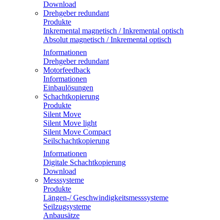
Download
Drehgeber redundant
Produkte
Inkremental magnetisch / Inkremental optisch
Absolut magnetisch / Inkremental optisch
Informationen
Drehgeber redundant
Motorfeedback
Informationen
Einbaulösungen
Schachtkopierung
Produkte
Silent Move
Silent Move light
Silent Move Compact
Seilschachtkopierung
Informationen
Digitale Schachtkopierung
Download
Messsysteme
Produkte
Längen-/ Geschwindigkeitsmesssysteme
Seilzugsysteme
Anbausätze