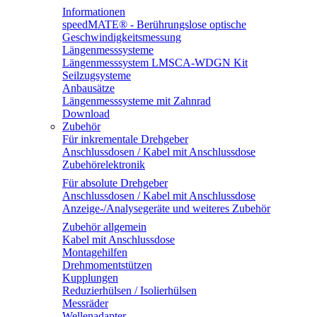
Informationen
speedMATE® - Berührungslose optische
Geschwindigkeitsmessung
Längenmesssysteme
Längenmesssystem LMSCA-WDGN Kit
Seilzugsysteme
Anbausätze
Längenmesssysteme mit Zahnrad
Download
Zubehör
Für inkrementale Drehgeber
Anschlussdosen / Kabel mit Anschlussdose
Zubehörelektronik
Für absolute Drehgeber
Anschlussdosen / Kabel mit Anschlussdose
Anzeige-/Analysegeräte und weiteres Zubehör
Zubehör allgemein
Kabel mit Anschlussdose
Montagehilfen
Drehmomentstützen
Kupplungen
Reduzierhülsen / Isolierhülsen
Messräder
Wellenadapter