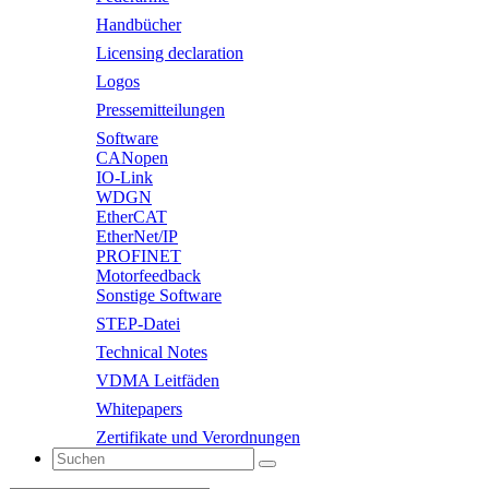
Handbücher
Licensing declaration
Logos
Pressemitteilungen
Software
CANopen
IO-Link
WDGN
EtherCAT
EtherNet/IP
PROFINET
Motorfeedback
Sonstige Software
STEP-Datei
Technical Notes
VDMA Leitfäden
Whitepapers
Zertifikate und Verordnungen