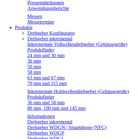
Pressemitteilungen
Anwendungsberichte
Messen
Messetermine
Produkte
Drehgeber Konfigurator
Drehgeber inkremental
Inkrementale Vollwellendrehgeber (Gehäusegröße)
Produktfinder
24 mm und 30 mm
36 mm
50 mm
58 mm
63 mm und 67 mm
70 mm und 115 mm
Inkrementale Hohlwellendrehgeber (Gehäusegröße)
Produktfinder
36 mm und 58 mm
80 mm, 100 mm und 145 mm
Informationen
Drehgeber inkremental
Drehgeber WDGN | Smartphone (NFC)
Drehgeber WDGP
Drehgeber WDGI