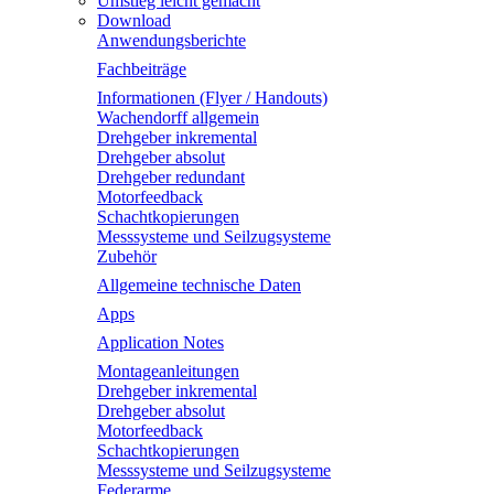
Umstieg leicht gemacht
Download
Anwendungsberichte
Fachbeiträge
Informationen (Flyer / Handouts)
Wachendorff allgemein
Drehgeber inkremental
Drehgeber absolut
Drehgeber redundant
Motorfeedback
Schachtkopierungen
Messsysteme und Seilzugsysteme
Zubehör
Allgemeine technische Daten
Apps
Application Notes
Montageanleitungen
Drehgeber inkremental
Drehgeber absolut
Motorfeedback
Schachtkopierungen
Messsysteme und Seilzugsysteme
Federarme