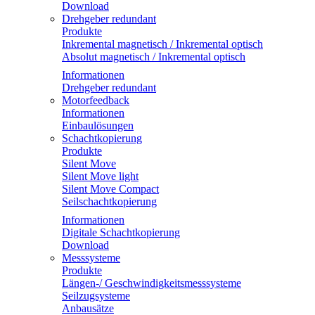
Download
Drehgeber redundant
Produkte
Inkremental magnetisch / Inkremental optisch
Absolut magnetisch / Inkremental optisch
Informationen
Drehgeber redundant
Motorfeedback
Informationen
Einbaulösungen
Schachtkopierung
Produkte
Silent Move
Silent Move light
Silent Move Compact
Seilschachtkopierung
Informationen
Digitale Schachtkopierung
Download
Messsysteme
Produkte
Längen-/ Geschwindigkeitsmesssysteme
Seilzugsysteme
Anbausätze