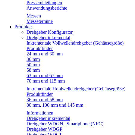
Pressemitteilungen
Anwendungsberichte
Messen
Messetermine
Produkte
Drehgeber Konfigurator
Drehgeber inkremental
Inkrementale Vollwellendrehgeber (Gehäusegröße)
Produktfinder
24 mm und 30 mm
36 mm
50 mm
58 mm
63 mm und 67 mm
70 mm und 115 mm
Inkrementale Hohlwellendrehgeber (Gehäusegröße)
Produktfinder
36 mm und 58 mm
80 mm, 100 mm und 145 mm
Informationen
Drehgeber inkremental
Drehgeber WDGN | Smartphone (NFC)
Drehgeber WDGP
Drehgeber WDGI