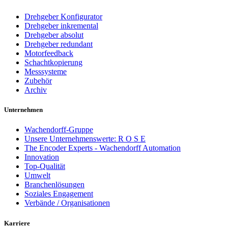
Drehgeber Konfigurator
Drehgeber inkremental
Drehgeber absolut
Drehgeber redundant
Motorfeedback
Schachtkopierung
Messsysteme
Zubehör
Archiv
Unternehmen
Wachendorff-Gruppe
Unsere Unternehmenswerte: R O S E
The Encoder Experts - Wachendorff Automation
Innovation
Top-Qualität
Umwelt
Branchenlösungen
Soziales Engagement
Verbände / Organisationen
Karriere