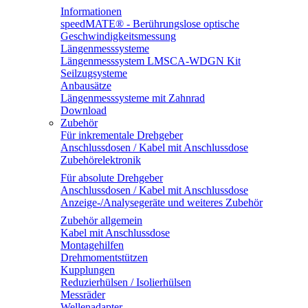
Informationen
speedMATE® - Berührungslose optische
Geschwindigkeitsmessung
Längenmesssysteme
Längenmesssystem LMSCA-WDGN Kit
Seilzugsysteme
Anbausätze
Längenmesssysteme mit Zahnrad
Download
Zubehör
Für inkrementale Drehgeber
Anschlussdosen / Kabel mit Anschlussdose
Zubehörelektronik
Für absolute Drehgeber
Anschlussdosen / Kabel mit Anschlussdose
Anzeige-/Analysegeräte und weiteres Zubehör
Zubehör allgemein
Kabel mit Anschlussdose
Montagehilfen
Drehmomentstützen
Kupplungen
Reduzierhülsen / Isolierhülsen
Messräder
Wellenadapter