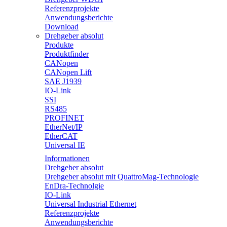
Referenzprojekte
Anwendungsberichte
Download
Drehgeber absolut
Produkte
Produktfinder
CANopen
CANopen Lift
SAE J1939
IO-Link
SSI
RS485
PROFINET
EtherNet/IP
EtherCAT
Universal IE
Informationen
Drehgeber absolut
Drehgeber absolut mit QuattroMag-Technologie
EnDra-Technolgie
IO-Link
Universal Industrial Ethernet
Referenzprojekte
Anwendungsberichte