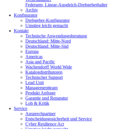
Federarm, Linear-Ausgleich-Drehgeberhalter
Archiv
Konfigurator
Drehgeber-Konfigurator
Umstieg leicht gemacht
Kontakt
Technische Anwendungsberatung
Deutschland: Mitte-Nord
Deutschland: Mitte-Süd
Europa
Americas
Asia and Pacific
Wachendorff World Wide
Katalogdistributoren
Technischer Support
Lead Unit
Managementteam
Produkt Anfrage
Garantie und Reparatur
Lob & Kritik
Service
Ansprechpartner
Entscheidungssicherheit und Service
Cyber Resilience Act