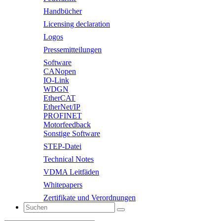
Handbücher
Licensing declaration
Logos
Pressemitteilungen
Software
CANopen
IO-Link
WDGN
EtherCAT
EtherNet/IP
PROFINET
Motorfeedback
Sonstige Software
STEP-Datei
Technical Notes
VDMA Leitfäden
Whitepapers
Zertifikate und Verordnungen