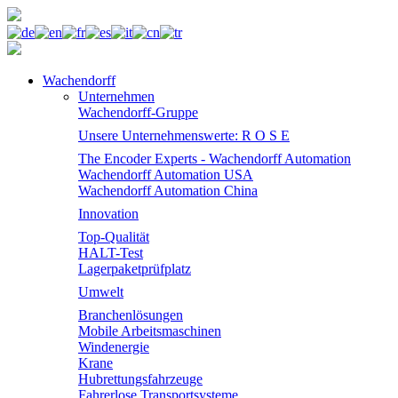
Wachendorff
Unternehmen
Wachendorff-Gruppe
Unsere Unternehmenswerte: R O S E
The Encoder Experts - Wachendorff Automation
Wachendorff Automation USA
Wachendorff Automation China
Innovation
Top-Qualität
HALT-Test
Lagerpaketprüfplatz
Umwelt
Branchenlösungen
Mobile Arbeitsmaschinen
Windenergie
Krane
Hubrettungsfahrzeuge
Fahrerlose Transportsysteme