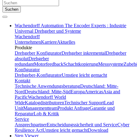
Suchen
Wachendorff Automation The Encoder Experts : Industrie
Universal Drehgeber und Systeme
Wachendorff
Unternehmen
Karriere
Aktuelles
Produkte
Drehgeber Konfigurator
Drehgeber inkremental
Drehgeber
absolut
Drehgeber
redundant
Motorfeedback
Schachtkopierung
Messsysteme
Zubeh
Konfigurator
Drehgeber-Konfigurator
Umstieg leicht gemacht
Kontakt
Technische Anwendungsberatung
Deutschland: Mitte-
Nord
Deutschland: Mitte-Süd
Europa
Americas
Asia and
Pacific
Wachendorff World
Wide
Katalogdistributoren
Technischer Support
Lead
Unit
Managementteam
Produkt Anfrage
Garantie und
Reparatur
Lob & Kritik
Service
Ansprechpartner
Entscheidungssicherheit und Service
Cyber
Resilience Act
Umstieg leicht gemacht
Download
Step Viewer