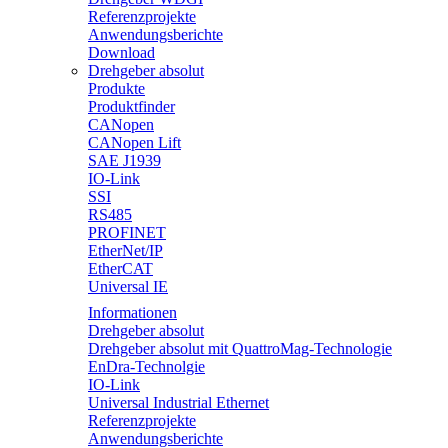
Referenzprojekte
Anwendungsberichte
Download
Drehgeber absolut
Produkte
Produktfinder
CANopen
CANopen Lift
SAE J1939
IO-Link
SSI
RS485
PROFINET
EtherNet/IP
EtherCAT
Universal IE
Informationen
Drehgeber absolut
Drehgeber absolut mit QuattroMag-Technologie
EnDra-Technolgie
IO-Link
Universal Industrial Ethernet
Referenzprojekte
Anwendungsberichte