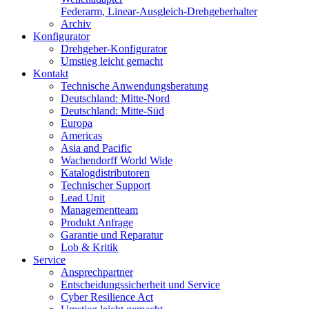
Federarm, Linear-Ausgleich-Drehgeberhalter
Archiv
Konfigurator
Drehgeber-Konfigurator
Umstieg leicht gemacht
Kontakt
Technische Anwendungsberatung
Deutschland: Mitte-Nord
Deutschland: Mitte-Süd
Europa
Americas
Asia and Pacific
Wachendorff World Wide
Katalogdistributoren
Technischer Support
Lead Unit
Managementteam
Produkt Anfrage
Garantie und Reparatur
Lob & Kritik
Service
Ansprechpartner
Entscheidungssicherheit und Service
Cyber Resilience Act