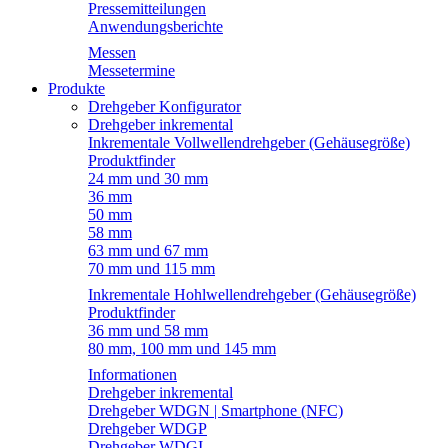
Pressemitteilungen
Anwendungsberichte
Messen
Messetermine
Produkte
Drehgeber Konfigurator
Drehgeber inkremental
Inkrementale Vollwellendrehgeber (Gehäusegröße)
Produktfinder
24 mm und 30 mm
36 mm
50 mm
58 mm
63 mm und 67 mm
70 mm und 115 mm
Inkrementale Hohlwellendrehgeber (Gehäusegröße)
Produktfinder
36 mm und 58 mm
80 mm, 100 mm und 145 mm
Informationen
Drehgeber inkremental
Drehgeber WDGN | Smartphone (NFC)
Drehgeber WDGP
Drehgeber WDGI