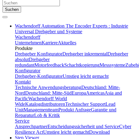
Suchen
Wachendorff Automation The Encoder Experts : Industrie
Universal Drehgeber und Systeme
Wachendorff
Unternehmen
Karriere
Aktuelles
Produkte
Drehgeber Konfigurator
Drehgeber inkremental
Drehgeber
absolut
Drehgeber
redundant
Motorfeedback
Schachtkopierung
Messsysteme
Zubeh
Konfigurator
Drehgeber-Konfigurator
Umstieg leicht gemacht
Kontakt
Technische Anwendungsberatung
Deutschland: Mitte-
Nord
Deutschland: Mitte-Süd
Europa
Americas
Asia and
Pacific
Wachendorff World
Wide
Katalogdistributoren
Technischer Support
Lead
Unit
Managementteam
Produkt Anfrage
Garantie und
Reparatur
Lob & Kritik
Service
Ansprechpartner
Entscheidungssicherheit und Service
Cyber
Resilience Act
Umstieg leicht gemacht
Download
Step Viewer