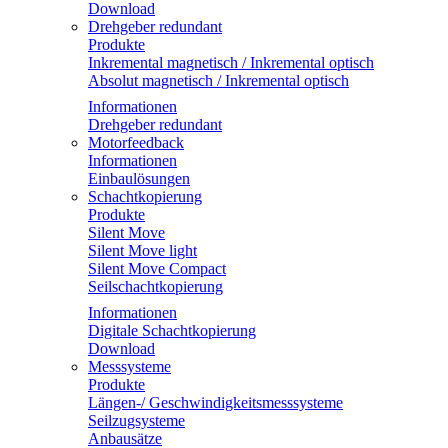
Download
Drehgeber redundant
Produkte
Inkremental magnetisch / Inkremental optisch
Absolut magnetisch / Inkremental optisch
Informationen
Drehgeber redundant
Motorfeedback
Informationen
Einbaulösungen
Schachtkopierung
Produkte
Silent Move
Silent Move light
Silent Move Compact
Seilschachtkopierung
Informationen
Digitale Schachtkopierung
Download
Messsysteme
Produkte
Längen-/ Geschwindigkeitsmesssysteme
Seilzugsysteme
Anbausätze