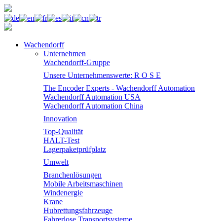
Wachendorff
Unternehmen
Wachendorff-Gruppe
Unsere Unternehmenswerte: R O S E
The Encoder Experts - Wachendorff Automation
Wachendorff Automation USA
Wachendorff Automation China
Innovation
Top-Qualität
HALT-Test
Lagerpaketprüfplatz
Umwelt
Branchenlösungen
Mobile Arbeitsmaschinen
Windenergie
Krane
Hubrettungsfahrzeuge
Fahrerlose Transportsysteme