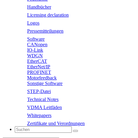
Handbücher
Licensing declaration
Logos
Pressemitteilungen
Software
CANopen
IO-Link
WDGN
EtherCAT
EtherNet/IP
PROFINET
Motorfeedback
Sonstige Software
STEP-Datei
Technical Notes
VDMA Leitfäden
Whitepapers
Zertifikate und Verordnungen