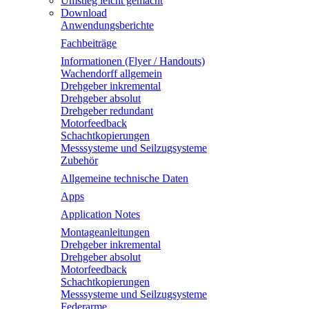
Umstieg leicht gemacht
Download
Anwendungsberichte
Fachbeiträge
Informationen (Flyer / Handouts)
Wachendorff allgemein
Drehgeber inkremental
Drehgeber absolut
Drehgeber redundant
Motorfeedback
Schachtkopierungen
Messsysteme und Seilzugsysteme
Zubehör
Allgemeine technische Daten
Apps
Application Notes
Montageanleitungen
Drehgeber inkremental
Drehgeber absolut
Motorfeedback
Schachtkopierungen
Messsysteme und Seilzugsysteme
Federarme