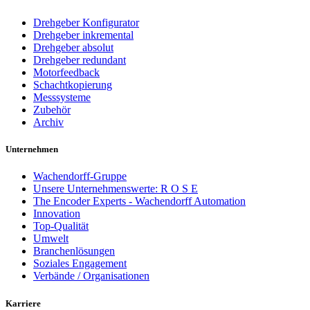
Drehgeber Konfigurator
Drehgeber inkremental
Drehgeber absolut
Drehgeber redundant
Motorfeedback
Schachtkopierung
Messsysteme
Zubehör
Archiv
Unternehmen
Wachendorff-Gruppe
Unsere Unternehmenswerte: R O S E
The Encoder Experts - Wachendorff Automation
Innovation
Top-Qualität
Umwelt
Branchenlösungen
Soziales Engagement
Verbände / Organisationen
Karriere