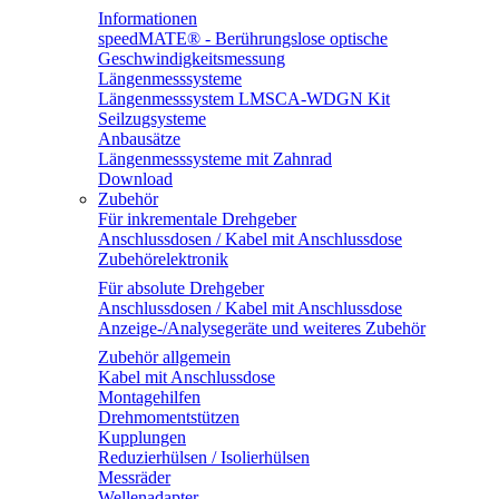
Informationen
speedMATE® - Berührungslose optische
Geschwindigkeitsmessung
Längenmesssysteme
Längenmesssystem LMSCA-WDGN Kit
Seilzugsysteme
Anbausätze
Längenmesssysteme mit Zahnrad
Download
Zubehör
Für inkrementale Drehgeber
Anschlussdosen / Kabel mit Anschlussdose
Zubehörelektronik
Für absolute Drehgeber
Anschlussdosen / Kabel mit Anschlussdose
Anzeige-/Analysegeräte und weiteres Zubehör
Zubehör allgemein
Kabel mit Anschlussdose
Montagehilfen
Drehmomentstützen
Kupplungen
Reduzierhülsen / Isolierhülsen
Messräder
Wellenadapter