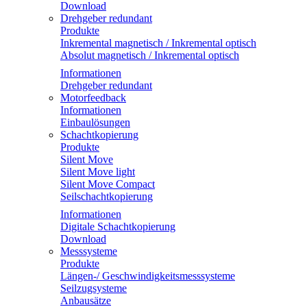
Download
Drehgeber redundant
Produkte
Inkremental magnetisch / Inkremental optisch
Absolut magnetisch / Inkremental optisch
Informationen
Drehgeber redundant
Motorfeedback
Informationen
Einbaulösungen
Schachtkopierung
Produkte
Silent Move
Silent Move light
Silent Move Compact
Seilschachtkopierung
Informationen
Digitale Schachtkopierung
Download
Messsysteme
Produkte
Längen-/ Geschwindigkeitsmesssysteme
Seilzugsysteme
Anbausätze