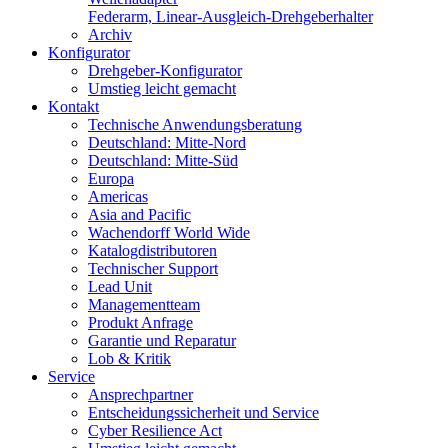
Federarm, Linear-Ausgleich-Drehgeberhalter
Archiv
Konfigurator
Drehgeber-Konfigurator
Umstieg leicht gemacht
Kontakt
Technische Anwendungsberatung
Deutschland: Mitte-Nord
Deutschland: Mitte-Süd
Europa
Americas
Asia and Pacific
Wachendorff World Wide
Katalogdistributoren
Technischer Support
Lead Unit
Managementteam
Produkt Anfrage
Garantie und Reparatur
Lob & Kritik
Service
Ansprechpartner
Entscheidungssicherheit und Service
Cyber Resilience Act