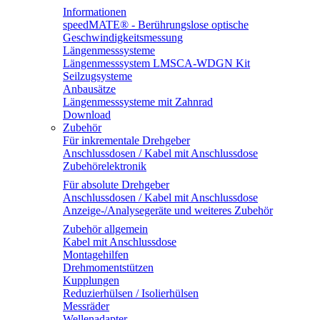
Informationen
speedMATE® - Berührungslose optische
Geschwindigkeitsmessung
Längenmesssysteme
Längenmesssystem LMSCA-WDGN Kit
Seilzugsysteme
Anbausätze
Längenmesssysteme mit Zahnrad
Download
Zubehör
Für inkrementale Drehgeber
Anschlussdosen / Kabel mit Anschlussdose
Zubehörelektronik
Für absolute Drehgeber
Anschlussdosen / Kabel mit Anschlussdose
Anzeige-/Analysegeräte und weiteres Zubehör
Zubehör allgemein
Kabel mit Anschlussdose
Montagehilfen
Drehmomentstützen
Kupplungen
Reduzierhülsen / Isolierhülsen
Messräder
Wellenadapter