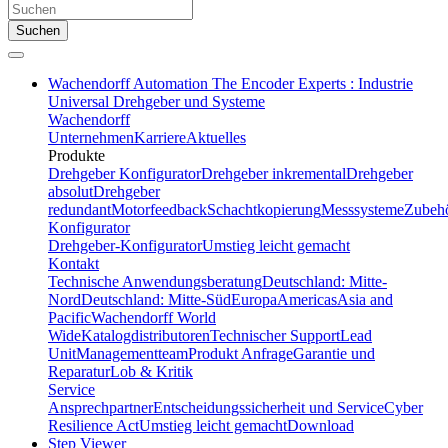
Suchen
Wachendorff Automation The Encoder Experts : Industrie
Universal Drehgeber und Systeme
Wachendorff
Unternehmen
Karriere
Aktuelles
Produkte
Drehgeber Konfigurator
Drehgeber inkremental
Drehgeber
absolut
Drehgeber
redundant
Motorfeedback
Schachtkopierung
Messsysteme
Zubeh
Konfigurator
Drehgeber-Konfigurator
Umstieg leicht gemacht
Kontakt
Technische Anwendungsberatung
Deutschland: Mitte-
Nord
Deutschland: Mitte-Süd
Europa
Americas
Asia and
Pacific
Wachendorff World
Wide
Katalogdistributoren
Technischer Support
Lead
Unit
Managementteam
Produkt Anfrage
Garantie und
Reparatur
Lob & Kritik
Service
Ansprechpartner
Entscheidungssicherheit und Service
Cyber
Resilience Act
Umstieg leicht gemacht
Download
Step Viewer