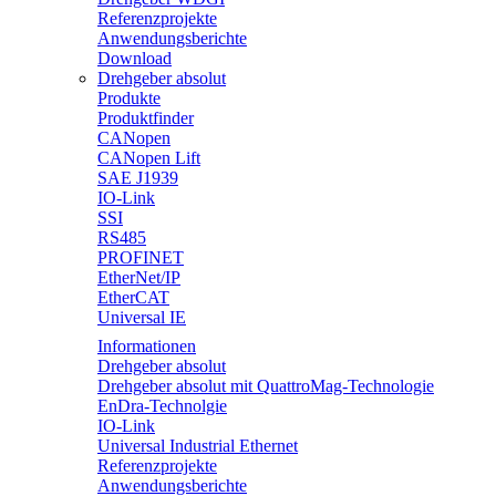
Referenzprojekte
Anwendungsberichte
Download
Drehgeber absolut
Produkte
Produktfinder
CANopen
CANopen Lift
SAE J1939
IO-Link
SSI
RS485
PROFINET
EtherNet/IP
EtherCAT
Universal IE
Informationen
Drehgeber absolut
Drehgeber absolut mit QuattroMag-Technologie
EnDra-Technolgie
IO-Link
Universal Industrial Ethernet
Referenzprojekte
Anwendungsberichte