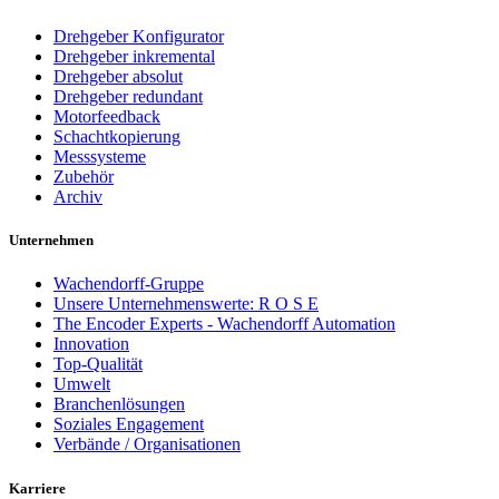
Drehgeber Konfigurator
Drehgeber inkremental
Drehgeber absolut
Drehgeber redundant
Motorfeedback
Schachtkopierung
Messsysteme
Zubehör
Archiv
Unternehmen
Wachendorff-Gruppe
Unsere Unternehmenswerte: R O S E
The Encoder Experts - Wachendorff Automation
Innovation
Top-Qualität
Umwelt
Branchenlösungen
Soziales Engagement
Verbände / Organisationen
Karriere