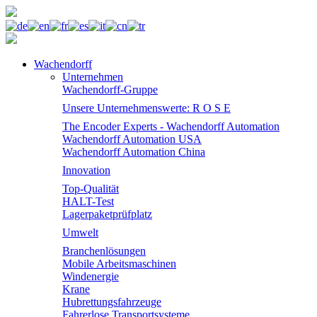
Wachendorff
Unternehmen
Wachendorff-Gruppe
Unsere Unternehmenswerte: R O S E
The Encoder Experts - Wachendorff Automation
Wachendorff Automation USA
Wachendorff Automation China
Innovation
Top-Qualität
HALT-Test
Lagerpaketprüfplatz
Umwelt
Branchenlösungen
Mobile Arbeitsmaschinen
Windenergie
Krane
Hubrettungsfahrzeuge
Fahrerlose Transportsysteme