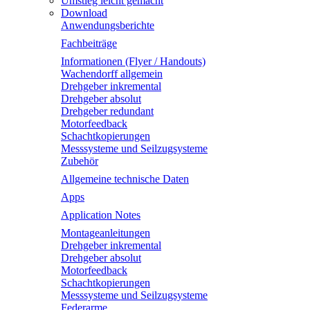
Umstieg leicht gemacht
Download
Anwendungsberichte
Fachbeiträge
Informationen (Flyer / Handouts)
Wachendorff allgemein
Drehgeber inkremental
Drehgeber absolut
Drehgeber redundant
Motorfeedback
Schachtkopierungen
Messsysteme und Seilzugsysteme
Zubehör
Allgemeine technische Daten
Apps
Application Notes
Montageanleitungen
Drehgeber inkremental
Drehgeber absolut
Motorfeedback
Schachtkopierungen
Messsysteme und Seilzugsysteme
Federarme