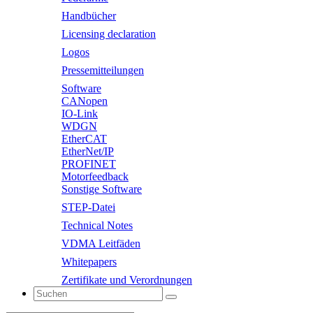
Handbücher
Licensing declaration
Logos
Pressemitteilungen
Software
CANopen
IO-Link
WDGN
EtherCAT
EtherNet/IP
PROFINET
Motorfeedback
Sonstige Software
STEP-Datei
Technical Notes
VDMA Leitfäden
Whitepapers
Zertifikate und Verordnungen