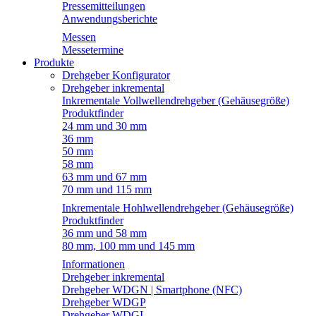
Pressemitteilungen
Anwendungsberichte
Messen
Messetermine
Produkte
Drehgeber Konfigurator
Drehgeber inkremental
Inkrementale Vollwellendrehgeber (Gehäusegröße)
Produktfinder
24 mm und 30 mm
36 mm
50 mm
58 mm
63 mm und 67 mm
70 mm und 115 mm
Inkrementale Hohlwellendrehgeber (Gehäusegröße)
Produktfinder
36 mm und 58 mm
80 mm, 100 mm und 145 mm
Informationen
Drehgeber inkremental
Drehgeber WDGN | Smartphone (NFC)
Drehgeber WDGP
Drehgeber WDGI