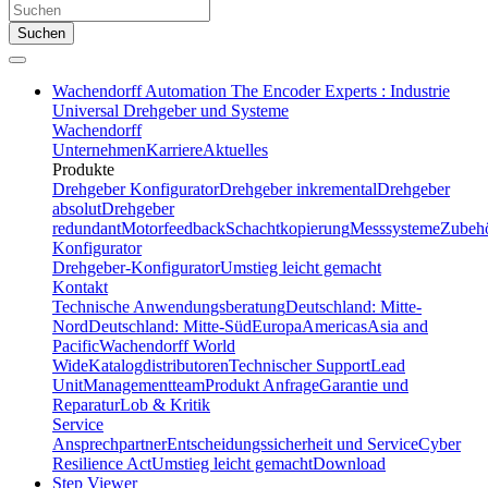
Suchen
Wachendorff Automation The Encoder Experts : Industrie
Universal Drehgeber und Systeme
Wachendorff
Unternehmen
Karriere
Aktuelles
Produkte
Drehgeber Konfigurator
Drehgeber inkremental
Drehgeber
absolut
Drehgeber
redundant
Motorfeedback
Schachtkopierung
Messsysteme
Zubeh
Konfigurator
Drehgeber-Konfigurator
Umstieg leicht gemacht
Kontakt
Technische Anwendungsberatung
Deutschland: Mitte-
Nord
Deutschland: Mitte-Süd
Europa
Americas
Asia and
Pacific
Wachendorff World
Wide
Katalogdistributoren
Technischer Support
Lead
Unit
Managementteam
Produkt Anfrage
Garantie und
Reparatur
Lob & Kritik
Service
Ansprechpartner
Entscheidungssicherheit und Service
Cyber
Resilience Act
Umstieg leicht gemacht
Download
Step Viewer