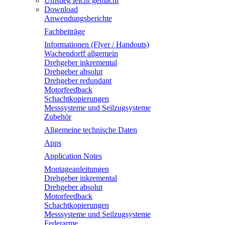
Umstieg leicht gemacht
Download
Anwendungsberichte
Fachbeiträge
Informationen (Flyer / Handouts)
Wachendorff allgemein
Drehgeber inkremental
Drehgeber absolut
Drehgeber redundant
Motorfeedback
Schachtkopierungen
Messsysteme und Seilzugsysteme
Zubehör
Allgemeine technische Daten
Apps
Application Notes
Montageanleitungen
Drehgeber inkremental
Drehgeber absolut
Motorfeedback
Schachtkopierungen
Messsysteme und Seilzugsysteme
Federarme