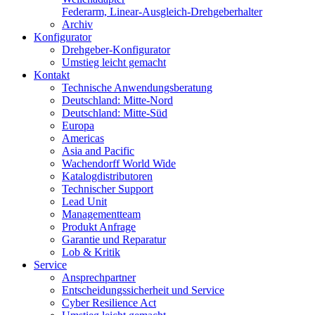
Federarm, Linear-Ausgleich-Drehgeberhalter
Archiv
Konfigurator
Drehgeber-Konfigurator
Umstieg leicht gemacht
Kontakt
Technische Anwendungsberatung
Deutschland: Mitte-Nord
Deutschland: Mitte-Süd
Europa
Americas
Asia and Pacific
Wachendorff World Wide
Katalogdistributoren
Technischer Support
Lead Unit
Managementteam
Produkt Anfrage
Garantie und Reparatur
Lob & Kritik
Service
Ansprechpartner
Entscheidungssicherheit und Service
Cyber Resilience Act