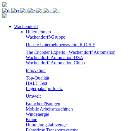
Wachendorff
Unternehmen
Wachendorff-Gruppe
Unsere Unternehmenswerte: R O S E
The Encoder Experts - Wachendorff Automation
Wachendorff Automation USA
Wachendorff Automation China
Innovation
Top-Qualität
HALT-Test
Lagerpaketprüfplatz
Umwelt
Branchenlösungen
Mobile Arbeitsmaschinen
Windenergie
Krane
Hubrettungsfahrzeuge
Fahrerlose Transportsysteme