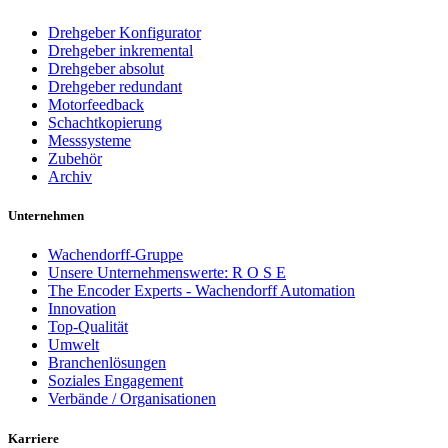
Drehgeber Konfigurator
Drehgeber inkremental
Drehgeber absolut
Drehgeber redundant
Motorfeedback
Schachtkopierung
Messsysteme
Zubehör
Archiv
Unternehmen
Wachendorff-Gruppe
Unsere Unternehmenswerte: R O S E
The Encoder Experts - Wachendorff Automation
Innovation
Top-Qualität
Umwelt
Branchenlösungen
Soziales Engagement
Verbände / Organisationen
Karriere