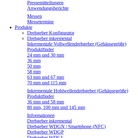
Pressemitteilungen
Anwendungsberichte
Messen
Messetermine
Produkte
Drehgeber Konfigurator
Drehgeber inkremental
Inkrementale Vollwellendrehgeber (Gehäusegröße)
Produktfinder
24 mm und 30 mm
36 mm
50 mm
58 mm
63 mm und 67 mm
70 mm und 115 mm
Inkrementale Hohlwellendrehgeber (Gehäusegröße)
Produktfinder
36 mm und 58 mm
80 mm, 100 mm und 145 mm
Informationen
Drehgeber inkremental
Drehgeber WDGN | Smartphone (NFC)
Drehgeber WDGP
Drehgeber WDGI