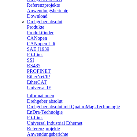
Referenzprojekte
Anwendungsberichte
Download
Drehgeber absolut
Produkte
Produktfinder
CANopen
CANopen Lift
SAE J1939
IO-Link
SSI
RS485
PROFINET
EtherNet/IP
EtherCAT
Universal IE
Informationen
Drehgeber absolut
Drehgeber absolut mit QuattroMag-Technologie
EnDra-Technolgie
IO-Link
Universal Industrial Ethernet
Referenzprojekte
Anwendungsberichte