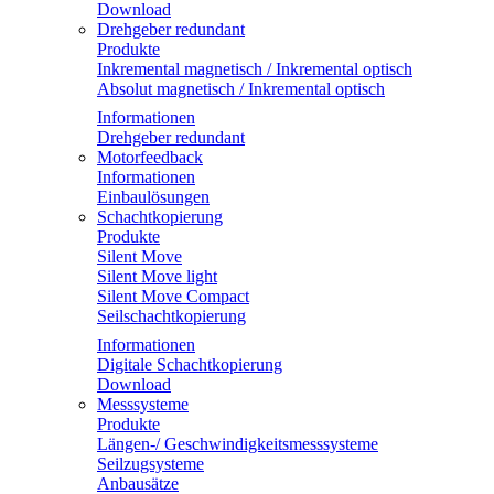
Download
Drehgeber redundant
Produkte
Inkremental magnetisch / Inkremental optisch
Absolut magnetisch / Inkremental optisch
Informationen
Drehgeber redundant
Motorfeedback
Informationen
Einbaulösungen
Schachtkopierung
Produkte
Silent Move
Silent Move light
Silent Move Compact
Seilschachtkopierung
Informationen
Digitale Schachtkopierung
Download
Messsysteme
Produkte
Längen-/ Geschwindigkeitsmesssysteme
Seilzugsysteme
Anbausätze