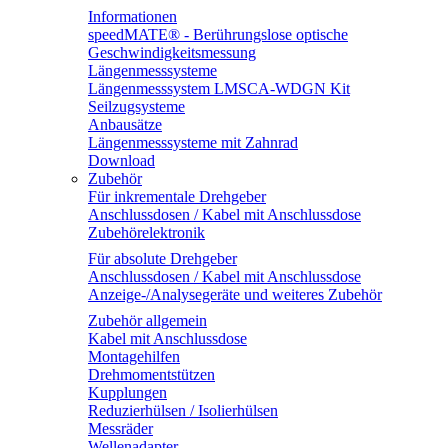
Informationen
speedMATE® - Berührungslose optische
Geschwindigkeitsmessung
Längenmesssysteme
Längenmesssystem LMSCA-WDGN Kit
Seilzugsysteme
Anbausätze
Längenmesssysteme mit Zahnrad
Download
Zubehör
Für inkrementale Drehgeber
Anschlussdosen / Kabel mit Anschlussdose
Zubehörelektronik
Für absolute Drehgeber
Anschlussdosen / Kabel mit Anschlussdose
Anzeige-/Analysegeräte und weiteres Zubehör
Zubehör allgemein
Kabel mit Anschlussdose
Montagehilfen
Drehmomentstützen
Kupplungen
Reduzierhülsen / Isolierhülsen
Messräder
Wellenadapter