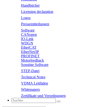
Handbücher
Licensing declaration
Logos
Pressemitteilungen
Software
CANopen
IO-Link
WDGN
EtherCAT
EtherNet/IP
PROFINET
Motorfeedback
Sonstige Software
STEP-Datei
Technical Notes
VDMA Leitfäden
Whitepapers
Zertifikate und Verordnungen