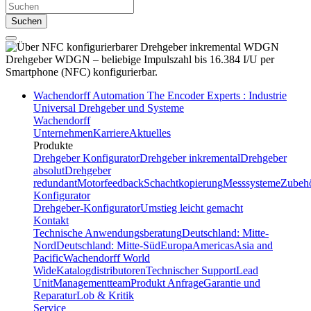
Suchen
Drehgeber WDGN –
beliebige Impulszahl bis 16.384 I/U per
Smartphone (NFC) konfigurierbar.
Wachendorff Automation The Encoder Experts : Industrie
Universal Drehgeber und Systeme
Wachendorff
Unternehmen
Karriere
Aktuelles
Produkte
Drehgeber Konfigurator
Drehgeber inkremental
Drehgeber
absolut
Drehgeber
redundant
Motorfeedback
Schachtkopierung
Messsysteme
Zubeh
Konfigurator
Drehgeber-Konfigurator
Umstieg leicht gemacht
Kontakt
Technische Anwendungsberatung
Deutschland: Mitte-
Nord
Deutschland: Mitte-Süd
Europa
Americas
Asia and
Pacific
Wachendorff World
Wide
Katalogdistributoren
Technischer Support
Lead
Unit
Managementteam
Produkt Anfrage
Garantie und
Reparatur
Lob & Kritik
Service