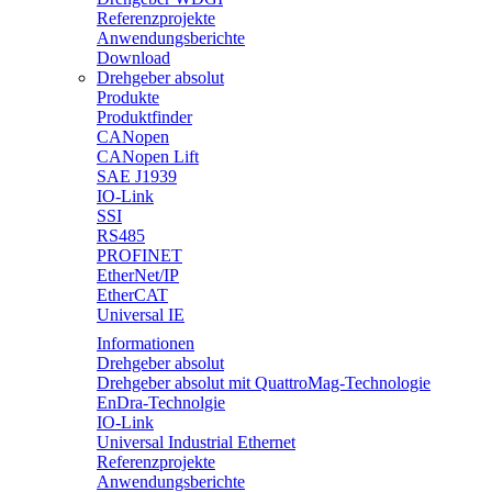
Referenzprojekte
Anwendungsberichte
Download
Drehgeber absolut
Produkte
Produktfinder
CANopen
CANopen Lift
SAE J1939
IO-Link
SSI
RS485
PROFINET
EtherNet/IP
EtherCAT
Universal IE
Informationen
Drehgeber absolut
Drehgeber absolut mit QuattroMag-Technologie
EnDra-Technolgie
IO-Link
Universal Industrial Ethernet
Referenzprojekte
Anwendungsberichte