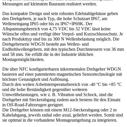
Messungen auf kleinstem Bauraum realisiert werden.
Das kompakte Design und sein robustes Edelstahlgehäuse geben
den Drehgebern, je nach Typ, die hohe Schutzart IP67, am
Welleneingang IP65 oder bis zu IP67+IP69K. Der
Allspannungsbereich von 4,75 VDC bis 32 VDC lässt keine
Wünsche offen und verfügt über Verpol- und Kurzschlussschutz. Je
nach Produkttyp sind bis zu 300 N Wellenbelastung möglich. Die
Drehgeberserie WDGN besteht aus Wellen- und
Endhohlwellengebern, mit den typischen Durchmessern von 36 mm
und 58 mm. Sie erfüllt die in der Industrie üblichen
Montagemöglichkeiten.
Die über NFC konfigurierbaren inkrementalen Drehgeber WDGN
basieren auf einer patentierten magnetischen Sensortechnologie mit
höchster Genauigkeit und Auflösung.
Durch den weiten Arbeitstemperaturbereich von -40 °C bis +85 °C
und die hohe Beständigkeit gegenüber weiteren
Umweltbelastungen, wie z. B. Vibration und Schock, sind die
Drehgeber mit Steckerabgang zudem auch bestens für den Einsatz
in Off-Road-Fahrzeugen geeignet.
Die Drehgeber können mit einem M12-Steckerabgang oder 2 m
Kabelabgang, jeweils radial oder axial, geliefert werden. Somit sind
sie optimal in die vorhandene Montageumgebung zu integrieren.