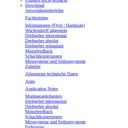
Umstieg leicht gemacht
Download
Anwendungsberichte
Fachbeiträge
Informationen (Flyer / Handouts)
Wachendorff allgemein
Drehgeber inkremental
Drehgeber absolut
Drehgeber redundant
Motorfeedback
Schachtkopierungen
Messsysteme und Seilzugsysteme
Zubehör
Allgemeine technische Daten
Apps
Application Notes
Montageanleitungen
Drehgeber inkremental
Drehgeber absolut
Motorfeedback
Schachtkopierungen
Messsysteme und Seilzugsysteme
Federarme