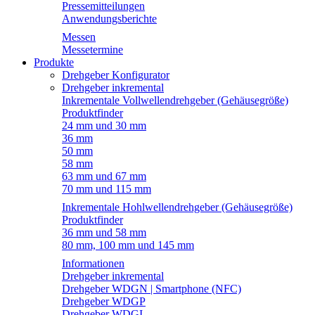
Pressemitteilungen
Anwendungsberichte
Messen
Messetermine
Produkte
Drehgeber Konfigurator
Drehgeber inkremental
Inkrementale Vollwellendrehgeber (Gehäusegröße)
Produktfinder
24 mm und 30 mm
36 mm
50 mm
58 mm
63 mm und 67 mm
70 mm und 115 mm
Inkrementale Hohlwellendrehgeber (Gehäusegröße)
Produktfinder
36 mm und 58 mm
80 mm, 100 mm und 145 mm
Informationen
Drehgeber inkremental
Drehgeber WDGN | Smartphone (NFC)
Drehgeber WDGP
Drehgeber WDGI