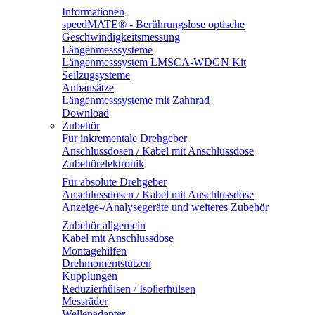
Informationen
speedMATE® - Berührungslose optische
Geschwindigkeitsmessung
Längenmesssysteme
Längenmesssystem LMSCA-WDGN Kit
Seilzugsysteme
Anbausätze
Längenmesssysteme mit Zahnrad
Download
Zubehör
Für inkrementale Drehgeber
Anschlussdosen / Kabel mit Anschlussdose
Zubehörelektronik
Für absolute Drehgeber
Anschlussdosen / Kabel mit Anschlussdose
Anzeige-/Analysegeräte und weiteres Zubehör
Zubehör allgemein
Kabel mit Anschlussdose
Montagehilfen
Drehmomentstützen
Kupplungen
Reduzierhülsen / Isolierhülsen
Messräder
Wellenadapter