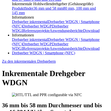
Inkrementale Hohlwellendrehgeber (Gehäusegröße)
Produktfinder
36 mm und 58 mm
80 mm, 100 mm und
145 mm
Informationen
Drehgeber inkremental
Drehgeber WDGN | Smartphone
(NFC)
Drehgeber WDGP
Drehgeber
WDGI
Referenzprojekte
Anwendungsberichte
Download
Informationen
Drehgeber inkremental
Drehgeber WDGN | Smartphone
(NFC)
Drehgeber WDGP
Drehgeber
WDGI
Referenzprojekte
Anwendungsberichte
Download
Drehgeber WDGN | Smartphone (NFC)
Zu den inkrementalen Drehgebern
Inkrementale Drehgeber
WDGN
36 mm bis 58 mm Durchmesser und bis