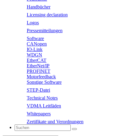
Handbücher
Licensing declaration
Logos
Pressemitteilungen
Software
CANopen
IO-Link
WDGN
EtherCAT
EtherNet/IP
PROFINET
Motorfeedback
Sonstige Software
STEP-Datei
Technical Notes
VDMA Leitfäden
Whitepapers
Zertifikate und Verordnungen