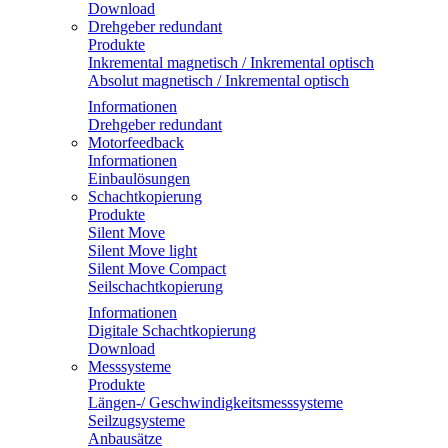
Download
Drehgeber redundant
Produkte
Inkremental magnetisch / Inkremental optisch
Absolut magnetisch / Inkremental optisch
Informationen
Drehgeber redundant
Motorfeedback
Informationen
Einbaulösungen
Schachtkopierung
Produkte
Silent Move
Silent Move light
Silent Move Compact
Seilschachtkopierung
Informationen
Digitale Schachtkopierung
Download
Messsysteme
Produkte
Längen-/ Geschwindigkeitsmesssysteme
Seilzugsysteme
Anbausätze