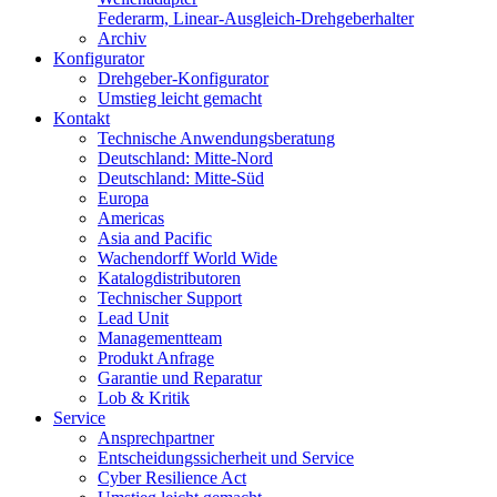
Federarm, Linear-Ausgleich-Drehgeberhalter
Archiv
Konfigurator
Drehgeber-Konfigurator
Umstieg leicht gemacht
Kontakt
Technische Anwendungsberatung
Deutschland: Mitte-Nord
Deutschland: Mitte-Süd
Europa
Americas
Asia and Pacific
Wachendorff World Wide
Katalogdistributoren
Technischer Support
Lead Unit
Managementteam
Produkt Anfrage
Garantie und Reparatur
Lob & Kritik
Service
Ansprechpartner
Entscheidungssicherheit und Service
Cyber Resilience Act