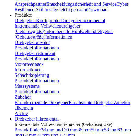
Ansprechpartner
Entscheidungssicherheit und Service
Cyber
Resilience Act
Umstieg leicht gemacht
Download
Produkte
Drehgeber Konfigurator
Drehgeber inkremental
Inkrementale Vollwellendrehgeber
(Gehäusegröße)
Inkrementale Hohlwellendrehgeber
(Gehäusegröße)
Informationen
Drehgeber absolut
Produkte
Informationen
Drehgeber redundant
Produkte
Informationen
Motorfeedback
Informationen
Schachtkopierung
Produkte
Informationen
Messsysteme
Produkte
Informationen
Zubehör
Für inkrementale Drehgeber
Für absolute Drehgeber
Zubehör
allgemein
Archiv
Drehgeber inkremental
Inkrementale Vollwellendrehgeber (Gehäusegröße)
Produktfinder
24 mm und 30 mm
36 mm
50 mm
58 mm
63 mm
und 67 mm
70 mm und 115 mm