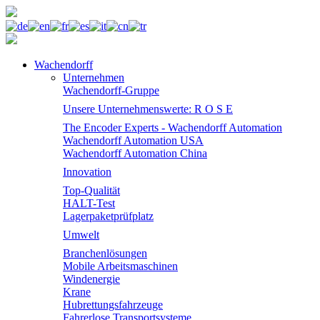
Wachendorff
Unternehmen
Wachendorff-Gruppe
Unsere Unternehmenswerte: R O S E
The Encoder Experts - Wachendorff Automation
Wachendorff Automation USA
Wachendorff Automation China
Innovation
Top-Qualität
HALT-Test
Lagerpaketprüfplatz
Umwelt
Branchenlösungen
Mobile Arbeitsmaschinen
Windenergie
Krane
Hubrettungsfahrzeuge
Fahrerlose Transportsysteme