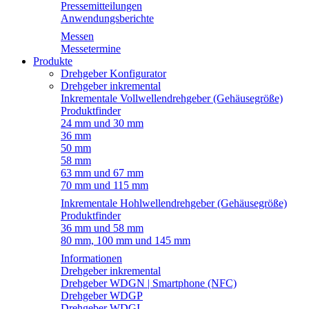
Pressemitteilungen
Anwendungsberichte
Messen
Messetermine
Produkte
Drehgeber Konfigurator
Drehgeber inkremental
Inkrementale Vollwellendrehgeber (Gehäusegröße)
Produktfinder
24 mm und 30 mm
36 mm
50 mm
58 mm
63 mm und 67 mm
70 mm und 115 mm
Inkrementale Hohlwellendrehgeber (Gehäusegröße)
Produktfinder
36 mm und 58 mm
80 mm, 100 mm und 145 mm
Informationen
Drehgeber inkremental
Drehgeber WDGN | Smartphone (NFC)
Drehgeber WDGP
Drehgeber WDGI