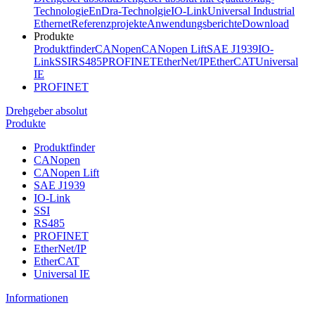
Technologie
EnDra-Technolgie
IO-Link
Universal Industrial
Ethernet
Referenzprojekte
Anwendungsberichte
Download
Produkte
Produktfinder
CANopen
CANopen Lift
SAE J1939
IO-
Link
SSI
RS485
PROFINET
EtherNet/IP
EtherCAT
Universal
IE
PROFINET
Drehgeber absolut
Produkte
Produktfinder
CANopen
CANopen Lift
SAE J1939
IO-Link
SSI
RS485
PROFINET
EtherNet/IP
EtherCAT
Universal IE
Informationen