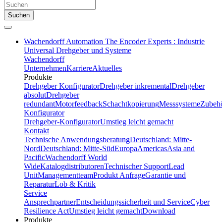
Suchen
Wachendorff Automation The Encoder Experts : Industrie
Universal Drehgeber und Systeme
Wachendorff
Unternehmen
Karriere
Aktuelles
Produkte
Drehgeber Konfigurator
Drehgeber inkremental
Drehgeber
absolut
Drehgeber
redundant
Motorfeedback
Schachtkopierung
Messsysteme
Zubeh
Konfigurator
Drehgeber-Konfigurator
Umstieg leicht gemacht
Kontakt
Technische Anwendungsberatung
Deutschland: Mitte-
Nord
Deutschland: Mitte-Süd
Europa
Americas
Asia and
Pacific
Wachendorff World
Wide
Katalogdistributoren
Technischer Support
Lead
Unit
Managementteam
Produkt Anfrage
Garantie und
Reparatur
Lob & Kritik
Service
Ansprechpartner
Entscheidungssicherheit und Service
Cyber
Resilience Act
Umstieg leicht gemacht
Download
Produkte