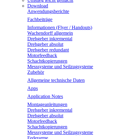
Umstieg leicht gemacht
Download
Anwendungsberichte
Fachbeiträge
Informationen (Flyer / Handouts)
Wachendorff allgemein
Drehgeber inkremental
Drehgeber absolut
Drehgeber redundant
Motorfeedback
Schachtkopierungen
Messsysteme und Seilzugsysteme
Zubehör
Allgemeine technische Daten
Apps
Application Notes
Montageanleitungen
Drehgeber inkremental
Drehgeber absolut
Motorfeedback
Schachtkopierungen
Messsysteme und Seilzugsysteme
Federarme