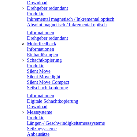
Download
Drehgeber redundant
Produkte
Inkremental magnetisch / Inkremental optisch
Absolut magnetisch / Inkremental optisch
Informationen
Drehgeber redundant
Motorfeedback
Informationen
Einbaulösungen
Schachtkopierung
Produkte
Silent Move
Silent Move light
Silent Move Compact
Seilschachtkopierung
Informationen
Digitale Schachtkopierung
Download
Messsysteme
Produkte
Längen-/ Geschwindigkeitsmesssysteme
Seilzugsysteme
Anbausätze