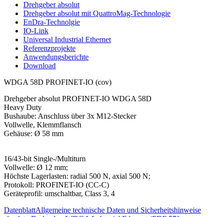
Drehgeber absolut
Drehgeber absolut mit QuattroMag-Technologie
EnDra-Technolgie
IO-Link
Universal Industrial Ethernet
Referenzprojekte
Anwendungsberichte
Download
WDGA 58D PROFINET-IO (cov)
Drehgeber absolut PROFINET-IO WDGA 58D
Heavy Duty
Bushaube: Anschluss über 3x M12-Stecker
Vollwelle, Klemmflansch
Gehäuse: Ø 58 mm
16/43-bit Single-/Multiturn
Vollwelle: Ø 12 mm;
Höchste Lagerlasten: radial 500 N, axial 500 N;
Protokoll: PROFINET-IO (CC-C)
Geräteprofil: umschaltbar, Class 3, 4
Datenblatt
Allgemeine technische Daten und Sicherheitshinweise