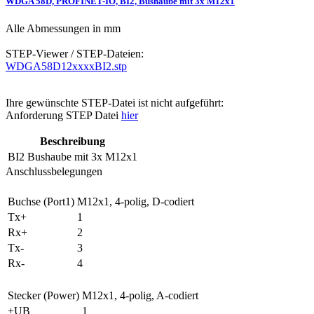
WDGA 58D, PROFINET-IO, BI2, Bushaube mit 3x M12x1
Alle Abmessungen in mm
STEP-Viewer / STEP-Dateien:
WDGA58D12xxxxBI2.stp
Ihre gewünschte STEP-Datei ist nicht aufgeführt:
Anforderung STEP Datei
hier
Beschreibung
BI2
Bushaube mit 3x M12x1
Anschlussbelegungen
Buchse (Port1)
M12x1, 4-polig, D-codiert
Tx+
1
Rx+
2
Tx-
3
Rx-
4
Stecker (Power)
M12x1, 4-polig, A-codiert
+UB
1