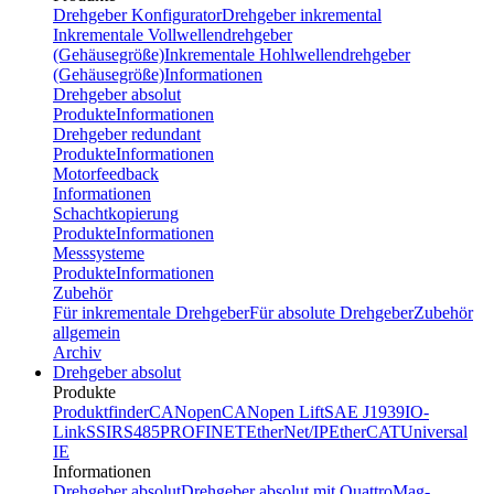
Drehgeber Konfigurator
Drehgeber inkremental
Inkrementale Vollwellendrehgeber
(Gehäusegröße)
Inkrementale Hohlwellendrehgeber
(Gehäusegröße)
Informationen
Drehgeber absolut
Produkte
Informationen
Drehgeber redundant
Produkte
Informationen
Motorfeedback
Informationen
Schachtkopierung
Produkte
Informationen
Messsysteme
Produkte
Informationen
Zubehör
Für inkrementale Drehgeber
Für absolute Drehgeber
Zubehör
allgemein
Archiv
Drehgeber absolut
Produkte
Produktfinder
CANopen
CANopen Lift
SAE J1939
IO-
Link
SSI
RS485
PROFINET
EtherNet/IP
EtherCAT
Universal
IE
Informationen
Drehgeber absolut
Drehgeber absolut mit QuattroMag-