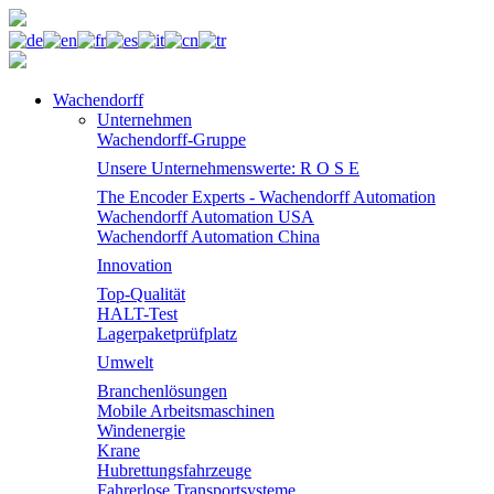
Wachendorff
Unternehmen
Wachendorff-Gruppe
Unsere Unternehmenswerte: R O S E
The Encoder Experts - Wachendorff Automation
Wachendorff Automation USA
Wachendorff Automation China
Innovation
Top-Qualität
HALT-Test
Lagerpaketprüfplatz
Umwelt
Branchenlösungen
Mobile Arbeitsmaschinen
Windenergie
Krane
Hubrettungsfahrzeuge
Fahrerlose Transportsysteme