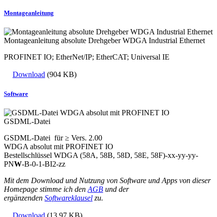
Montageanleitung
Montageanleitung absolute Drehgeber WDGA Industrial Ethernet
PROFINET IO; EtherNet/IP; EtherCAT; Universal IE
Download
(904 KB)
Software
GSDML-Datei
GSDML-Datei für ≥ Vers. 2.00
WDGA absolut mit PROFINET IO
Bestellschlüssel WDGA (58A, 58B, 58D, 58E, 58F)-xx-yy-yy-
PN
W
-B-0-1-BI2-zz
Mit dem Download und Nutzung von Software und Apps von dieser
Homepage stimme ich den
AGB
und der
ergänzenden
Softwareklausel
zu.
Download
(13,97 KB)