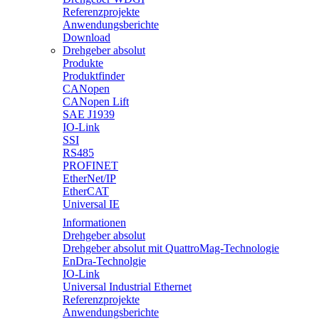
Referenzprojekte
Anwendungsberichte
Download
Drehgeber absolut
Produkte
Produktfinder
CANopen
CANopen Lift
SAE J1939
IO-Link
SSI
RS485
PROFINET
EtherNet/IP
EtherCAT
Universal IE
Informationen
Drehgeber absolut
Drehgeber absolut mit QuattroMag-Technologie
EnDra-Technolgie
IO-Link
Universal Industrial Ethernet
Referenzprojekte
Anwendungsberichte