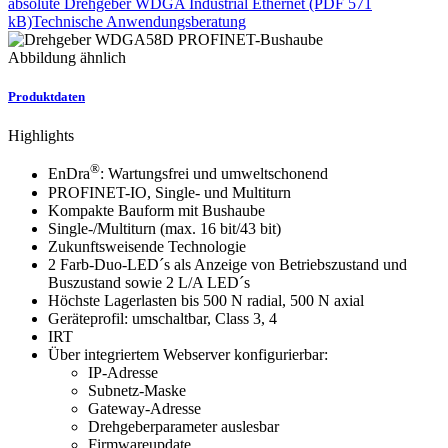
absolute Drehgeber WDGA Industrial Ethernet (PDF 571
kB)
Technische Anwendungsberatung
Abbildung ähnlich
Produktdaten
Highlights
®
EnDra
: Wartungsfrei und umweltschonend
PROFINET-IO, Single- und Multiturn
Kompakte Bauform mit Bushaube
Single-/Multiturn (max. 16 bit/43 bit)
Zukunftsweisende Technologie
2 Farb-Duo-LED´s als Anzeige von Betriebszustand und
Buszustand sowie 2 L/A LED´s
Höchste Lagerlasten bis 500 N radial, 500 N axial
Geräteprofil: umschaltbar, Class 3, 4
IRT
Über integriertem Webserver konfigurierbar:
IP-Adresse
Subnetz-Maske
Gateway-Adresse
Drehgeberparameter auslesbar
Firmwareupdate