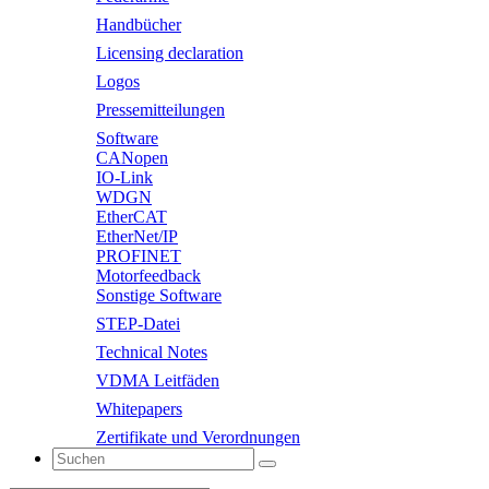
Handbücher
Licensing declaration
Logos
Pressemitteilungen
Software
CANopen
IO-Link
WDGN
EtherCAT
EtherNet/IP
PROFINET
Motorfeedback
Sonstige Software
STEP-Datei
Technical Notes
VDMA Leitfäden
Whitepapers
Zertifikate und Verordnungen