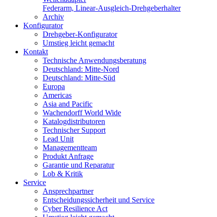
Federarm, Linear-Ausgleich-Drehgeberhalter
Archiv
Konfigurator
Drehgeber-Konfigurator
Umstieg leicht gemacht
Kontakt
Technische Anwendungsberatung
Deutschland: Mitte-Nord
Deutschland: Mitte-Süd
Europa
Americas
Asia and Pacific
Wachendorff World Wide
Katalogdistributoren
Technischer Support
Lead Unit
Managementteam
Produkt Anfrage
Garantie und Reparatur
Lob & Kritik
Service
Ansprechpartner
Entscheidungssicherheit und Service
Cyber Resilience Act