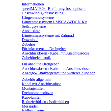
Informationen
speedMATE® - Berührungslose optische
Geschwindigkeitsmessung
Längenmesssysteme
Längenmesssystem LMSCA-WDGN Kit
Seilzugsysteme
Anbausätze
Längenmesssysteme mit Zahnrad
Download
Zubehör
Für inkrementale Drehgeber
Anschlussdosen / Kabel mit Anschlussdose
Zubehörelektronik
Für absolute Drehgeber
Anschlussdosen / Kabel mit Anschlussdose
Anzeige-/Analysegeräte und weiteres Zubehör
Zubehör allgemein
Kabel mit Anschlussdose
Montagehilfen
Drehmomentstützen
Kupplungen
Reduzierhülsen / Isolierhülsen
Messräder
Wellenadapter