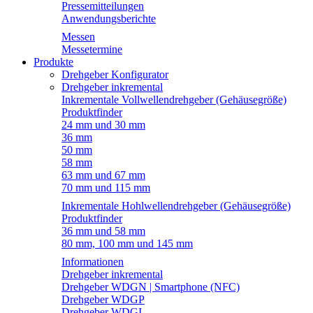
Pressemitteilungen
Anwendungsberichte
Messen
Messetermine
Produkte
Drehgeber Konfigurator
Drehgeber inkremental
Inkrementale Vollwellendrehgeber (Gehäusegröße)
Produktfinder
24 mm und 30 mm
36 mm
50 mm
58 mm
63 mm und 67 mm
70 mm und 115 mm
Inkrementale Hohlwellendrehgeber (Gehäusegröße)
Produktfinder
36 mm und 58 mm
80 mm, 100 mm und 145 mm
Informationen
Drehgeber inkremental
Drehgeber WDGN | Smartphone (NFC)
Drehgeber WDGP
Drehgeber WDGI