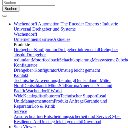
Suchen
Wachendorff Automation The Encoder Experts : Industrie
Universal Drehgeber und Systeme
Wachendorff
Unternehmen
Karriere
Aktuelles
Produkte
Drehgeber Konfigurator
Drehgeber inkremental
Drehgeber
absolut
Drehgeber
redundant
Motorfeedback
Schachtkopierung
Messsysteme
Zubeh
Konfigurator
Drehgeber-Konfigurator
Umstieg leicht gemacht
Kontakt
Technische Anwendungsberatung
Deutschland: Mitte-
Nord
Deutschland: Mitte-Süd
Europa
Americas
Asia and
Pacific
Wachendorff World
Wide
Katalogdistributoren
Technischer Support
Lead
Unit
Managementteam
Produkt Anfrage
Garantie und
Reparatur
Lob & Kritik
Service
Ansprechpartner
Entscheidungssicherheit und Service
Cyber
Resilience Act
Umstieg leicht gemacht
Download
Step Viewer