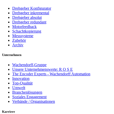
Drehgeber Konfigurator
Drehgeber inkremental
Drehgeber absolut
Drehgeber redundant
Motorfeedback
Schachtkopierung
Messsysteme
Zubehör
Archiv
Unternehmen
Wachendorff-Gruppe
Unsere Unternehmenswerte: R O S E
The Encoder Experts - Wachendorff Automation
Innovation
Top-Qualität
Umwelt
Branchenlösungen
Soziales Engagement
Verbände / Organisationen
Karriere