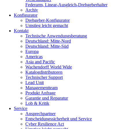
Federarm, Linear-Ausgleich-Drehgeberhalter
Archiv
Konfigurator
Drehgeber-Konfigurator
Umstieg leicht gemacht
Kontakt
Technische Anwendungsberatung
Deutschland: Mitte-Nord
Deutschland: Mitte-Süd
Europa
Americas
Asia and Pacific
Wachendorff World Wide
Katalogdistributoren
Technischer Support
Lead Unit
Managementteam
Produkt Anfrage
Garantie und Reparatur
Lob & Kritik
Service
Ansprechpartner
Entscheidungssicherheit und Service
Cyber Resilience Act