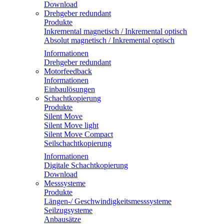
Download
Drehgeber redundant
Produkte
Inkremental magnetisch / Inkremental optisch
Absolut magnetisch / Inkremental optisch
Informationen
Drehgeber redundant
Motorfeedback
Informationen
Einbaulösungen
Schachtkopierung
Produkte
Silent Move
Silent Move light
Silent Move Compact
Seilschachtkopierung
Informationen
Digitale Schachtkopierung
Download
Messsysteme
Produkte
Längen-/ Geschwindigkeitsmesssysteme
Seilzugsysteme
Anbausätze