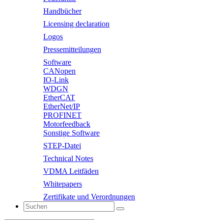
Handbücher
Licensing declaration
Logos
Pressemitteilungen
Software
CANopen
IO-Link
WDGN
EtherCAT
EtherNet/IP
PROFINET
Motorfeedback
Sonstige Software
STEP-Datei
Technical Notes
VDMA Leitfäden
Whitepapers
Zertifikate und Verordnungen