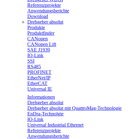
Referenzprojekte
Anwendungsberichte
Download
Drehgeber absolut
Produkte
Produktfinder
CANopen
CANopen Lift
SAE J1939
IO-Link
SSI
RS485
PROFINET
EtherNet/IP
EtherCAT
Universal IE
Informationen
Drehgeber absolut
Drehgeber absolut mit QuattroMag-Technologie
EnDra-Technolgie
IO-Link
Universal Industrial Ethernet
Referenzprojekte
Anwendungsberichte