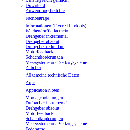
Umstieg leicht gemacht
Download
Anwendungsberichte
Fachbeiträge
Informationen (Flyer / Handouts)
Wachendorff allgemein
Drehgeber inkremental
Drehgeber absolut
Drehgeber redundant
Motorfeedback
Schachtkopierungen
Messsysteme und Seilzugsysteme
Zubehör
Allgemeine technische Daten
Apps
Application Notes
Montageanleitungen
Drehgeber inkremental
Drehgeber absolut
Motorfeedback
Schachtkopierungen
Messsysteme und Seilzugsysteme
Federarme