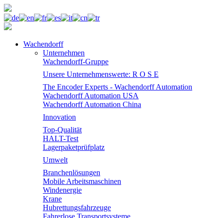
Wachendorff
Unternehmen
Wachendorff-Gruppe
Unsere Unternehmenswerte: R O S E
The Encoder Experts - Wachendorff Automation
Wachendorff Automation USA
Wachendorff Automation China
Innovation
Top-Qualität
HALT-Test
Lagerpaketprüfplatz
Umwelt
Branchenlösungen
Mobile Arbeitsmaschinen
Windenergie
Krane
Hubrettungsfahrzeuge
Fahrerlose Transportsysteme