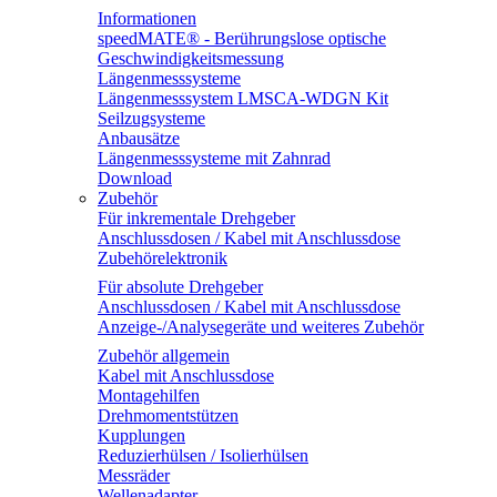
Informationen
speedMATE® - Berührungslose optische
Geschwindigkeitsmessung
Längenmesssysteme
Längenmesssystem LMSCA-WDGN Kit
Seilzugsysteme
Anbausätze
Längenmesssysteme mit Zahnrad
Download
Zubehör
Für inkrementale Drehgeber
Anschlussdosen / Kabel mit Anschlussdose
Zubehörelektronik
Für absolute Drehgeber
Anschlussdosen / Kabel mit Anschlussdose
Anzeige-/Analysegeräte und weiteres Zubehör
Zubehör allgemein
Kabel mit Anschlussdose
Montagehilfen
Drehmomentstützen
Kupplungen
Reduzierhülsen / Isolierhülsen
Messräder
Wellenadapter