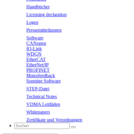
Handbücher
Licensing declaration
Logos
Pressemitteilungen
Software
CANopen
IO-Link
WDGN
EtherCAT
EtherNet/IP
PROFINET
Motorfeedback
Sonstige Software
STEP-Datei
Technical Notes
VDMA Leitfäden
Whitepapers
Zertifikate und Verordnungen