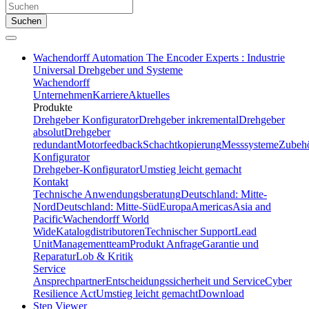
Suchen
Wachendorff Automation The Encoder Experts : Industrie
Universal Drehgeber und Systeme
Wachendorff
Unternehmen
Karriere
Aktuelles
Produkte
Drehgeber Konfigurator
Drehgeber inkremental
Drehgeber
absolut
Drehgeber
redundant
Motorfeedback
Schachtkopierung
Messsysteme
Zubeh
Konfigurator
Drehgeber-Konfigurator
Umstieg leicht gemacht
Kontakt
Technische Anwendungsberatung
Deutschland: Mitte-
Nord
Deutschland: Mitte-Süd
Europa
Americas
Asia and
Pacific
Wachendorff World
Wide
Katalogdistributoren
Technischer Support
Lead
Unit
Managementteam
Produkt Anfrage
Garantie und
Reparatur
Lob & Kritik
Service
Ansprechpartner
Entscheidungssicherheit und Service
Cyber
Resilience Act
Umstieg leicht gemacht
Download
Step Viewer