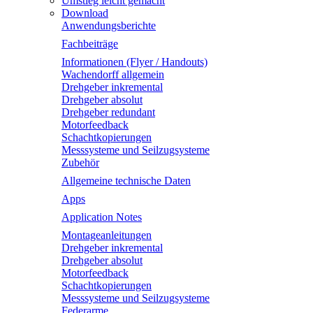
Umstieg leicht gemacht
Download
Anwendungsberichte
Fachbeiträge
Informationen (Flyer / Handouts)
Wachendorff allgemein
Drehgeber inkremental
Drehgeber absolut
Drehgeber redundant
Motorfeedback
Schachtkopierungen
Messsysteme und Seilzugsysteme
Zubehör
Allgemeine technische Daten
Apps
Application Notes
Montageanleitungen
Drehgeber inkremental
Drehgeber absolut
Motorfeedback
Schachtkopierungen
Messsysteme und Seilzugsysteme
Federarme