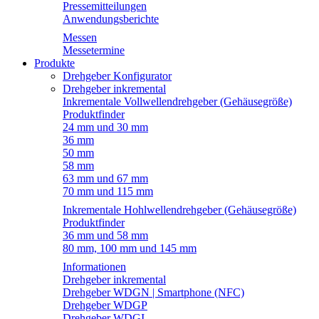
Pressemitteilungen
Anwendungsberichte
Messen
Messetermine
Produkte
Drehgeber Konfigurator
Drehgeber inkremental
Inkrementale Vollwellendrehgeber (Gehäusegröße)
Produktfinder
24 mm und 30 mm
36 mm
50 mm
58 mm
63 mm und 67 mm
70 mm und 115 mm
Inkrementale Hohlwellendrehgeber (Gehäusegröße)
Produktfinder
36 mm und 58 mm
80 mm, 100 mm und 145 mm
Informationen
Drehgeber inkremental
Drehgeber WDGN | Smartphone (NFC)
Drehgeber WDGP
Drehgeber WDGI