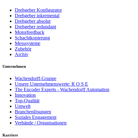
Drehgeber Konfigurator
Drehgeber inkremental
Drehgeber absolut
Drehgeber redundant
Motorfeedback
Schachtkopierung
Messsysteme
Zubehör
Archiv
Unternehmen
Wachendorff-Gruppe
Unsere Unternehmenswerte: R O S E
The Encoder Experts - Wachendorff Automation
Innovation
Top-Qualität
Umwelt
Branchenlösungen
Soziales Engagement
Verbände / Organisationen
Karriere