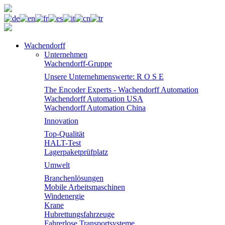
Wachendorff
Unternehmen
Wachendorff-Gruppe
Unsere Unternehmenswerte: R O S E
The Encoder Experts - Wachendorff Automation
Wachendorff Automation USA
Wachendorff Automation China
Innovation
Top-Qualität
HALT-Test
Lagerpaketprüfplatz
Umwelt
Branchenlösungen
Mobile Arbeitsmaschinen
Windenergie
Krane
Hubrettungsfahrzeuge
Fahrerlose Transportsysteme