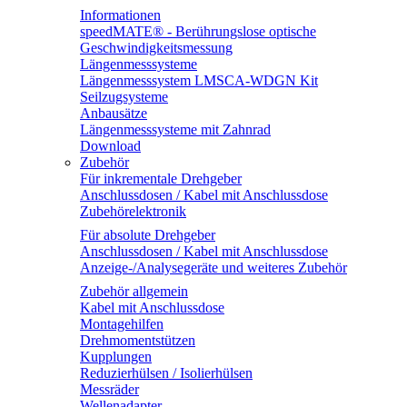
Informationen
speedMATE® - Berührungslose optische
Geschwindigkeitsmessung
Längenmesssysteme
Längenmesssystem LMSCA-WDGN Kit
Seilzugsysteme
Anbausätze
Längenmesssysteme mit Zahnrad
Download
Zubehör
Für inkrementale Drehgeber
Anschlussdosen / Kabel mit Anschlussdose
Zubehörelektronik
Für absolute Drehgeber
Anschlussdosen / Kabel mit Anschlussdose
Anzeige-/Analysegeräte und weiteres Zubehör
Zubehör allgemein
Kabel mit Anschlussdose
Montagehilfen
Drehmomentstützen
Kupplungen
Reduzierhülsen / Isolierhülsen
Messräder
Wellenadapter