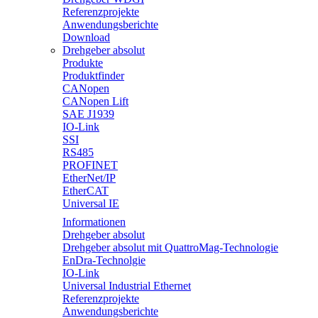
Referenzprojekte
Anwendungsberichte
Download
Drehgeber absolut
Produkte
Produktfinder
CANopen
CANopen Lift
SAE J1939
IO-Link
SSI
RS485
PROFINET
EtherNet/IP
EtherCAT
Universal IE
Informationen
Drehgeber absolut
Drehgeber absolut mit QuattroMag-Technologie
EnDra-Technolgie
IO-Link
Universal Industrial Ethernet
Referenzprojekte
Anwendungsberichte