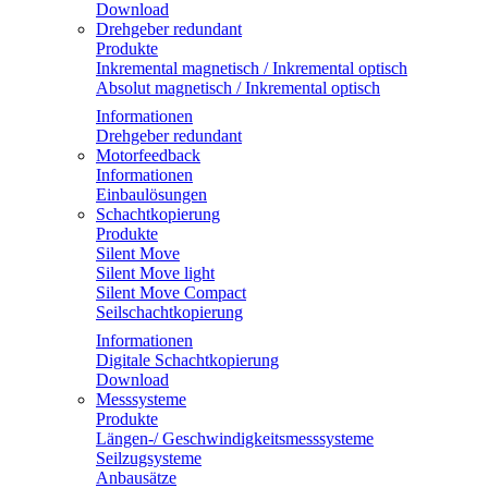
Download
Drehgeber redundant
Produkte
Inkremental magnetisch / Inkremental optisch
Absolut magnetisch / Inkremental optisch
Informationen
Drehgeber redundant
Motorfeedback
Informationen
Einbaulösungen
Schachtkopierung
Produkte
Silent Move
Silent Move light
Silent Move Compact
Seilschachtkopierung
Informationen
Digitale Schachtkopierung
Download
Messsysteme
Produkte
Längen-/ Geschwindigkeitsmesssysteme
Seilzugsysteme
Anbausätze