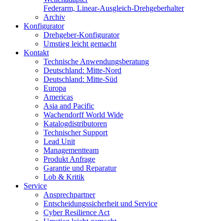
Federarm, Linear-Ausgleich-Drehgeberhalter
Archiv
Konfigurator
Drehgeber-Konfigurator
Umstieg leicht gemacht
Kontakt
Technische Anwendungsberatung
Deutschland: Mitte-Nord
Deutschland: Mitte-Süd
Europa
Americas
Asia and Pacific
Wachendorff World Wide
Katalogdistributoren
Technischer Support
Lead Unit
Managementteam
Produkt Anfrage
Garantie und Reparatur
Lob & Kritik
Service
Ansprechpartner
Entscheidungssicherheit und Service
Cyber Resilience Act