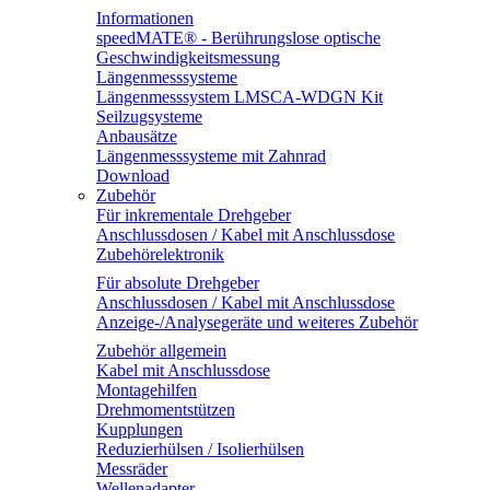
Informationen
speedMATE® - Berührungslose optische
Geschwindigkeitsmessung
Längenmesssysteme
Längenmesssystem LMSCA-WDGN Kit
Seilzugsysteme
Anbausätze
Längenmesssysteme mit Zahnrad
Download
Zubehör
Für inkrementale Drehgeber
Anschlussdosen / Kabel mit Anschlussdose
Zubehörelektronik
Für absolute Drehgeber
Anschlussdosen / Kabel mit Anschlussdose
Anzeige-/Analysegeräte und weiteres Zubehör
Zubehör allgemein
Kabel mit Anschlussdose
Montagehilfen
Drehmomentstützen
Kupplungen
Reduzierhülsen / Isolierhülsen
Messräder
Wellenadapter