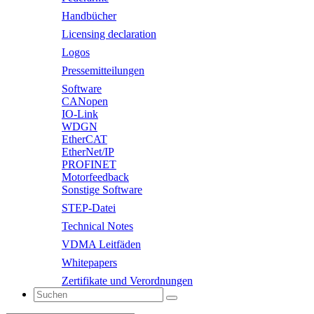
Handbücher
Licensing declaration
Logos
Pressemitteilungen
Software
CANopen
IO-Link
WDGN
EtherCAT
EtherNet/IP
PROFINET
Motorfeedback
Sonstige Software
STEP-Datei
Technical Notes
VDMA Leitfäden
Whitepapers
Zertifikate und Verordnungen