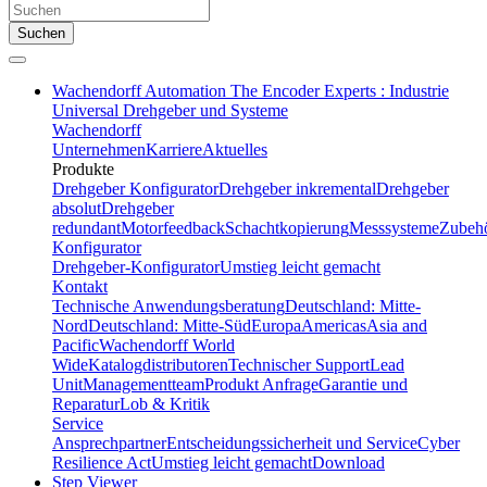
Suchen
Wachendorff Automation The Encoder Experts : Industrie
Universal Drehgeber und Systeme
Wachendorff
Unternehmen
Karriere
Aktuelles
Produkte
Drehgeber Konfigurator
Drehgeber inkremental
Drehgeber
absolut
Drehgeber
redundant
Motorfeedback
Schachtkopierung
Messsysteme
Zubeh
Konfigurator
Drehgeber-Konfigurator
Umstieg leicht gemacht
Kontakt
Technische Anwendungsberatung
Deutschland: Mitte-
Nord
Deutschland: Mitte-Süd
Europa
Americas
Asia and
Pacific
Wachendorff World
Wide
Katalogdistributoren
Technischer Support
Lead
Unit
Managementteam
Produkt Anfrage
Garantie und
Reparatur
Lob & Kritik
Service
Ansprechpartner
Entscheidungssicherheit und Service
Cyber
Resilience Act
Umstieg leicht gemacht
Download
Step Viewer