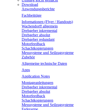
Umstieg leicht gemacht
Download
Anwendungsberichte
Fachbeiträge
Informationen (Flyer / Handouts)
Wachendorff allgemein
Drehgeber inkremental
Drehgeber absolut
Drehgeber redundant
Motorfeedback
Schachtkopierungen
Messsysteme und Seilzugsysteme
Zubehör
Allgemeine technische Daten
Apps
Application Notes
Montageanleitungen
Drehgeber inkremental
Drehgeber absolut
Motorfeedback
Schachtkopierungen
Messsysteme und Seilzugsysteme
Federarme