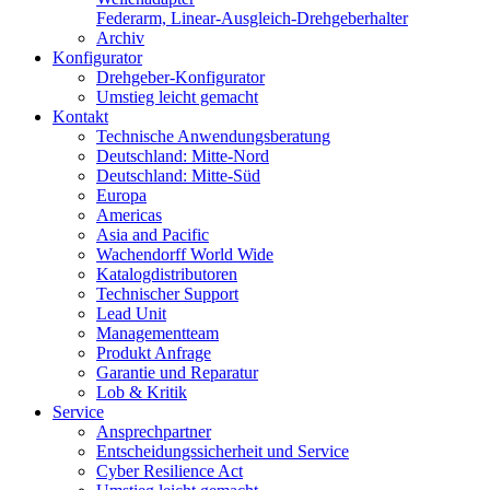
Federarm, Linear-Ausgleich-Drehgeberhalter
Archiv
Konfigurator
Drehgeber-Konfigurator
Umstieg leicht gemacht
Kontakt
Technische Anwendungsberatung
Deutschland: Mitte-Nord
Deutschland: Mitte-Süd
Europa
Americas
Asia and Pacific
Wachendorff World Wide
Katalogdistributoren
Technischer Support
Lead Unit
Managementteam
Produkt Anfrage
Garantie und Reparatur
Lob & Kritik
Service
Ansprechpartner
Entscheidungssicherheit und Service
Cyber Resilience Act