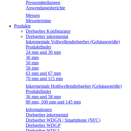
Pressemitteilungen
Anwendungsberichte
Messen
Messetermine
Produkte
Drehgeber Konfigurator
Drehgeber inkremental
Inkrementale Vollwellendrehgeber (Gehäusegröße)
Produktfinder
24 mm und 30 mm
36 mm
50 mm
58 mm
63 mm und 67 mm
70 mm und 115 mm
Inkrementale Hohlwellendrehgeber (Gehäusegröße)
Produktfinder
36 mm und 58 mm
80 mm, 100 mm und 145 mm
Informationen
Drehgeber inkremental
Drehgeber WDGN | Smartphone (NFC)
Drehgeber WDGP
Drehgeber WDGI