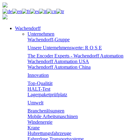
Wachendorff
Unternehmen
Wachendorff-Gruppe
Unsere Unternehmenswerte: R O S E
The Encoder Experts - Wachendorff Automation
Wachendorff Automation USA
Wachendorff Automation China
Innovation
Top-Qualität
HALT-Test
Lagerpaketprüfplatz
Umwelt
Branchenlösungen
Mobile Arbeitsmaschinen
Windenergie
Krane
Hubrettungsfahrzeuge
Fahrerlose Transportsysteme