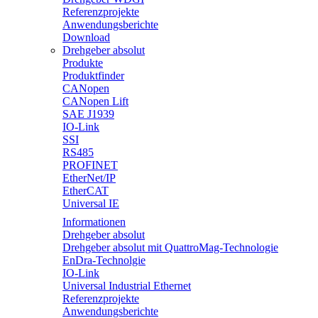
Referenzprojekte
Anwendungsberichte
Download
Drehgeber absolut
Produkte
Produktfinder
CANopen
CANopen Lift
SAE J1939
IO-Link
SSI
RS485
PROFINET
EtherNet/IP
EtherCAT
Universal IE
Informationen
Drehgeber absolut
Drehgeber absolut mit QuattroMag-Technologie
EnDra-Technolgie
IO-Link
Universal Industrial Ethernet
Referenzprojekte
Anwendungsberichte