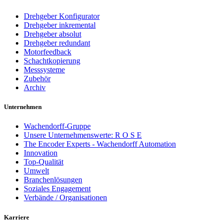
Drehgeber Konfigurator
Drehgeber inkremental
Drehgeber absolut
Drehgeber redundant
Motorfeedback
Schachtkopierung
Messsysteme
Zubehör
Archiv
Unternehmen
Wachendorff-Gruppe
Unsere Unternehmenswerte: R O S E
The Encoder Experts - Wachendorff Automation
Innovation
Top-Qualität
Umwelt
Branchenlösungen
Soziales Engagement
Verbände / Organisationen
Karriere