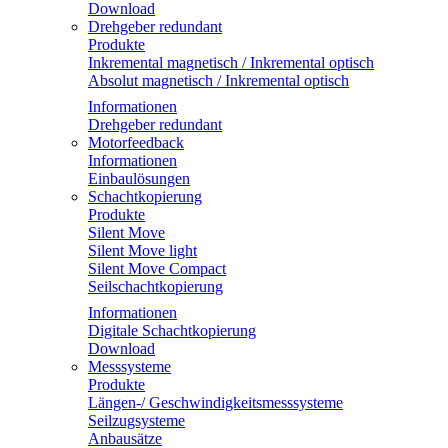
Download
Drehgeber redundant
Produkte
Inkremental magnetisch / Inkremental optisch
Absolut magnetisch / Inkremental optisch
Informationen
Drehgeber redundant
Motorfeedback
Informationen
Einbaulösungen
Schachtkopierung
Produkte
Silent Move
Silent Move light
Silent Move Compact
Seilschachtkopierung
Informationen
Digitale Schachtkopierung
Download
Messsysteme
Produkte
Längen-/ Geschwindigkeitsmesssysteme
Seilzugsysteme
Anbausätze