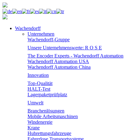
Wachendorff
Unternehmen
Wachendorff-Gruppe
Unsere Unternehmenswerte: R O S E
The Encoder Experts - Wachendorff Automation
Wachendorff Automation USA
Wachendorff Automation China
Innovation
Top-Qualität
HALT-Test
Lagerpaketprüfplatz
Umwelt
Branchenlösungen
Mobile Arbeitsmaschinen
Windenergie
Krane
Hubrettungsfahrzeuge
Fahrerlose Transportsysteme