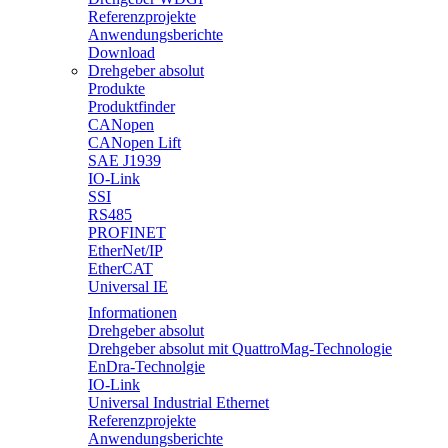
Referenzprojekte
Anwendungsberichte
Download
Drehgeber absolut
Produkte
Produktfinder
CANopen
CANopen Lift
SAE J1939
IO-Link
SSI
RS485
PROFINET
EtherNet/IP
EtherCAT
Universal IE
Informationen
Drehgeber absolut
Drehgeber absolut mit QuattroMag-Technologie
EnDra-Technolgie
IO-Link
Universal Industrial Ethernet
Referenzprojekte
Anwendungsberichte