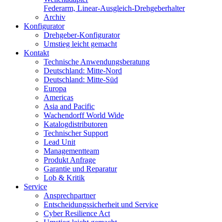
Federarm, Linear-Ausgleich-Drehgeberhalter
Archiv
Konfigurator
Drehgeber-Konfigurator
Umstieg leicht gemacht
Kontakt
Technische Anwendungsberatung
Deutschland: Mitte-Nord
Deutschland: Mitte-Süd
Europa
Americas
Asia and Pacific
Wachendorff World Wide
Katalogdistributoren
Technischer Support
Lead Unit
Managementteam
Produkt Anfrage
Garantie und Reparatur
Lob & Kritik
Service
Ansprechpartner
Entscheidungssicherheit und Service
Cyber Resilience Act