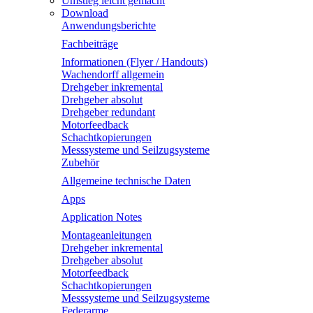
Umstieg leicht gemacht
Download
Anwendungsberichte
Fachbeiträge
Informationen (Flyer / Handouts)
Wachendorff allgemein
Drehgeber inkremental
Drehgeber absolut
Drehgeber redundant
Motorfeedback
Schachtkopierungen
Messsysteme und Seilzugsysteme
Zubehör
Allgemeine technische Daten
Apps
Application Notes
Montageanleitungen
Drehgeber inkremental
Drehgeber absolut
Motorfeedback
Schachtkopierungen
Messsysteme und Seilzugsysteme
Federarme