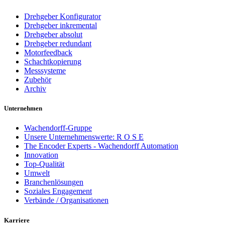
Drehgeber Konfigurator
Drehgeber inkremental
Drehgeber absolut
Drehgeber redundant
Motorfeedback
Schachtkopierung
Messsysteme
Zubehör
Archiv
Unternehmen
Wachendorff-Gruppe
Unsere Unternehmenswerte: R O S E
The Encoder Experts - Wachendorff Automation
Innovation
Top-Qualität
Umwelt
Branchenlösungen
Soziales Engagement
Verbände / Organisationen
Karriere