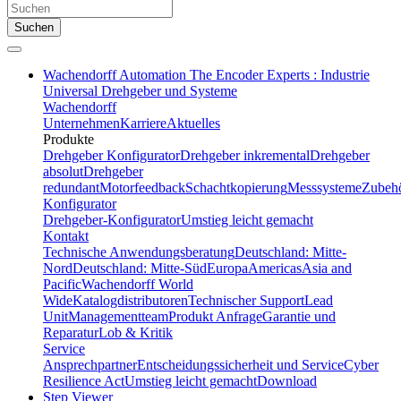
Suchen
Wachendorff Automation The Encoder Experts : Industrie
Universal Drehgeber und Systeme
Wachendorff
Unternehmen
Karriere
Aktuelles
Produkte
Drehgeber Konfigurator
Drehgeber inkremental
Drehgeber
absolut
Drehgeber
redundant
Motorfeedback
Schachtkopierung
Messsysteme
Zubeh
Konfigurator
Drehgeber-Konfigurator
Umstieg leicht gemacht
Kontakt
Technische Anwendungsberatung
Deutschland: Mitte-
Nord
Deutschland: Mitte-Süd
Europa
Americas
Asia and
Pacific
Wachendorff World
Wide
Katalogdistributoren
Technischer Support
Lead
Unit
Managementteam
Produkt Anfrage
Garantie und
Reparatur
Lob & Kritik
Service
Ansprechpartner
Entscheidungssicherheit und Service
Cyber
Resilience Act
Umstieg leicht gemacht
Download
Step Viewer