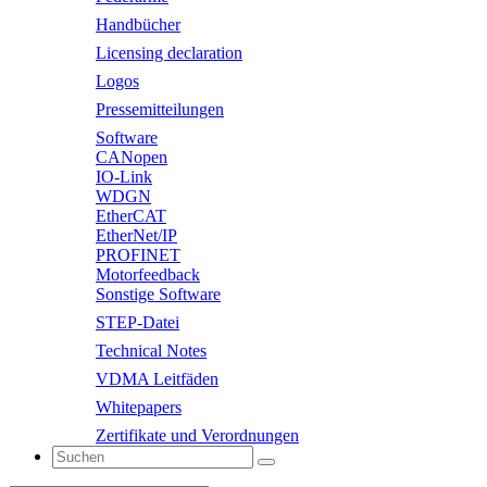
Handbücher
Licensing declaration
Logos
Pressemitteilungen
Software
CANopen
IO-Link
WDGN
EtherCAT
EtherNet/IP
PROFINET
Motorfeedback
Sonstige Software
STEP-Datei
Technical Notes
VDMA Leitfäden
Whitepapers
Zertifikate und Verordnungen