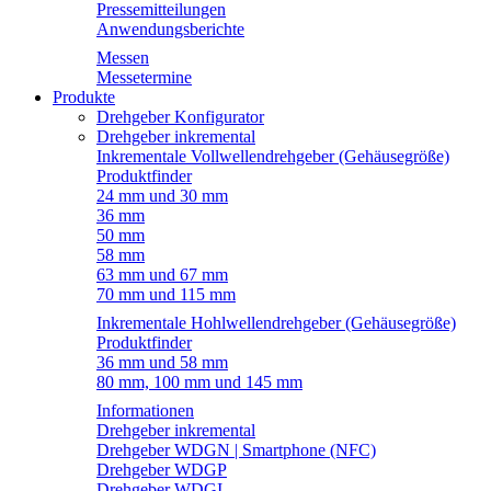
Pressemitteilungen
Anwendungsberichte
Messen
Messetermine
Produkte
Drehgeber Konfigurator
Drehgeber inkremental
Inkrementale Vollwellendrehgeber (Gehäusegröße)
Produktfinder
24 mm und 30 mm
36 mm
50 mm
58 mm
63 mm und 67 mm
70 mm und 115 mm
Inkrementale Hohlwellendrehgeber (Gehäusegröße)
Produktfinder
36 mm und 58 mm
80 mm, 100 mm und 145 mm
Informationen
Drehgeber inkremental
Drehgeber WDGN | Smartphone (NFC)
Drehgeber WDGP
Drehgeber WDGI