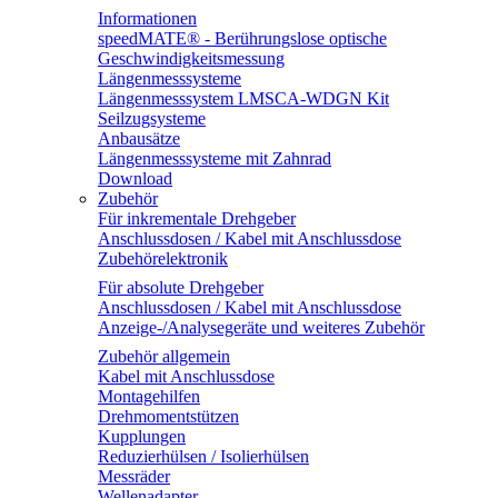
Informationen
speedMATE® - Berührungslose optische
Geschwindigkeitsmessung
Längenmesssysteme
Längenmesssystem LMSCA-WDGN Kit
Seilzugsysteme
Anbausätze
Längenmesssysteme mit Zahnrad
Download
Zubehör
Für inkrementale Drehgeber
Anschlussdosen / Kabel mit Anschlussdose
Zubehörelektronik
Für absolute Drehgeber
Anschlussdosen / Kabel mit Anschlussdose
Anzeige-/Analysegeräte und weiteres Zubehör
Zubehör allgemein
Kabel mit Anschlussdose
Montagehilfen
Drehmomentstützen
Kupplungen
Reduzierhülsen / Isolierhülsen
Messräder
Wellenadapter