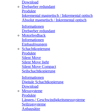
Download
Drehgeber redundant
Produkte
Inkremental magnetisch / Inkremental optisch
Absolut magnetisch / Inkremental optisch
Informationen
Drehgeber redundant
Motorfeedback
Informationen
Einbaulösungen
Schachtkopierung
Produkte
Silent Move
Silent Move light
Silent Move Compact
Seilschachtkopierung
Informationen
Digitale Schachtkopierung
Download
Messsysteme
Produkte
Längen-/ Geschwindigkeitsmesssysteme
Seilzugsysteme
Anbausätze