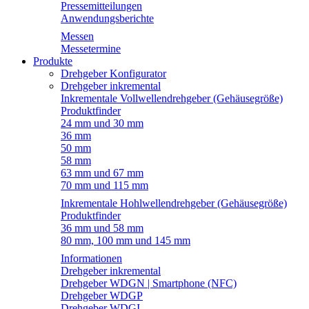
Pressemitteilungen
Anwendungsberichte
Messen
Messetermine
Produkte
Drehgeber Konfigurator
Drehgeber inkremental
Inkrementale Vollwellendrehgeber (Gehäusegröße)
Produktfinder
24 mm und 30 mm
36 mm
50 mm
58 mm
63 mm und 67 mm
70 mm und 115 mm
Inkrementale Hohlwellendrehgeber (Gehäusegröße)
Produktfinder
36 mm und 58 mm
80 mm, 100 mm und 145 mm
Informationen
Drehgeber inkremental
Drehgeber WDGN | Smartphone (NFC)
Drehgeber WDGP
Drehgeber WDGI