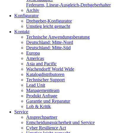
Federarm, Linear-Ausgleich-Drehgeberhalter
Archiv
Konfigurator
Drehgeber-Konfigurator
Umstieg leicht gemacht
Kontakt
Technische Anwendungsberatung
Deutschland: Mitte-Nord
Deutschland: Mitte-Süd
Europa
Americas
Asia and Pacific
Wachendorff World Wide
Katalogdistributoren
Technischer Support
Lead Unit
Managementteam
Produkt Anfrage
Garantie und Reparatur
Lob & Kritik
Service
Ansprechpartner
Entscheidungssicherheit und Service
Cyber Resilience Act