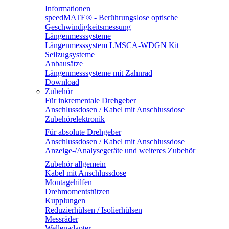
Informationen
speedMATE® - Berührungslose optische
Geschwindigkeitsmessung
Längenmesssysteme
Längenmesssystem LMSCA-WDGN Kit
Seilzugsysteme
Anbausätze
Längenmesssysteme mit Zahnrad
Download
Zubehör
Für inkrementale Drehgeber
Anschlussdosen / Kabel mit Anschlussdose
Zubehörelektronik
Für absolute Drehgeber
Anschlussdosen / Kabel mit Anschlussdose
Anzeige-/Analysegeräte und weiteres Zubehör
Zubehör allgemein
Kabel mit Anschlussdose
Montagehilfen
Drehmomentstützen
Kupplungen
Reduzierhülsen / Isolierhülsen
Messräder
Wellenadapter