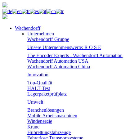
Wachendorff
Unternehmen
Wachendorff-Gruppe
Unsere Unternehmenswerte: R O S E
The Encoder Experts - Wachendorff Automation
Wachendorff Automation USA
Wachendorff Automation China
Innovation
Top-Qualität
HALT-Test
Lagerpaketprüfplatz
Umwelt
Branchenlösungen
Mobile Arbeitsmaschinen
Windenergie
Krane
Hubrettungsfahrzeuge
Fahrerlose Transportsysteme