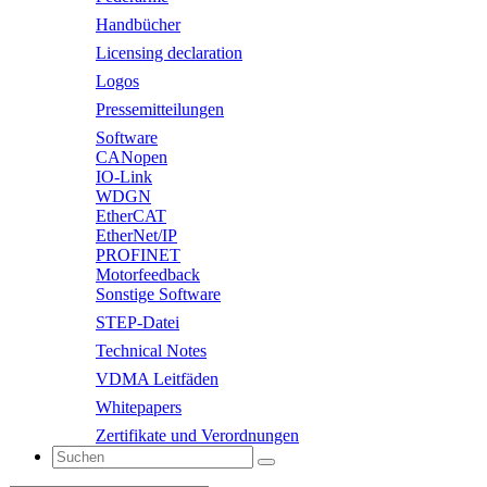
Handbücher
Licensing declaration
Logos
Pressemitteilungen
Software
CANopen
IO-Link
WDGN
EtherCAT
EtherNet/IP
PROFINET
Motorfeedback
Sonstige Software
STEP-Datei
Technical Notes
VDMA Leitfäden
Whitepapers
Zertifikate und Verordnungen