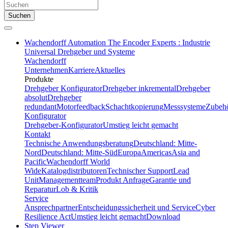
Suchen
Wachendorff Automation The Encoder Experts : Industrie
Universal Drehgeber und Systeme
Wachendorff
Unternehmen
Karriere
Aktuelles
Produkte
Drehgeber Konfigurator
Drehgeber inkremental
Drehgeber
absolut
Drehgeber
redundant
Motorfeedback
Schachtkopierung
Messsysteme
Zubeh
Konfigurator
Drehgeber-Konfigurator
Umstieg leicht gemacht
Kontakt
Technische Anwendungsberatung
Deutschland: Mitte-
Nord
Deutschland: Mitte-Süd
Europa
Americas
Asia and
Pacific
Wachendorff World
Wide
Katalogdistributoren
Technischer Support
Lead
Unit
Managementteam
Produkt Anfrage
Garantie und
Reparatur
Lob & Kritik
Service
Ansprechpartner
Entscheidungssicherheit und Service
Cyber
Resilience Act
Umstieg leicht gemacht
Download
Step Viewer