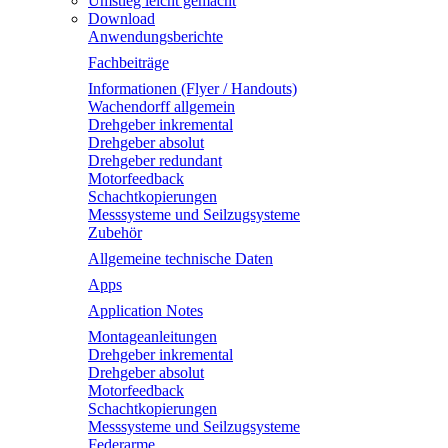
Umstieg leicht gemacht
Download
Anwendungsberichte
Fachbeiträge
Informationen (Flyer / Handouts)
Wachendorff allgemein
Drehgeber inkremental
Drehgeber absolut
Drehgeber redundant
Motorfeedback
Schachtkopierungen
Messsysteme und Seilzugsysteme
Zubehör
Allgemeine technische Daten
Apps
Application Notes
Montageanleitungen
Drehgeber inkremental
Drehgeber absolut
Motorfeedback
Schachtkopierungen
Messsysteme und Seilzugsysteme
Federarme