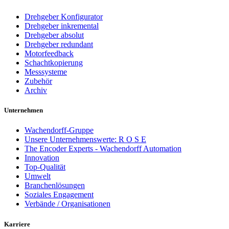
Drehgeber Konfigurator
Drehgeber inkremental
Drehgeber absolut
Drehgeber redundant
Motorfeedback
Schachtkopierung
Messsysteme
Zubehör
Archiv
Unternehmen
Wachendorff-Gruppe
Unsere Unternehmenswerte: R O S E
The Encoder Experts - Wachendorff Automation
Innovation
Top-Qualität
Umwelt
Branchenlösungen
Soziales Engagement
Verbände / Organisationen
Karriere