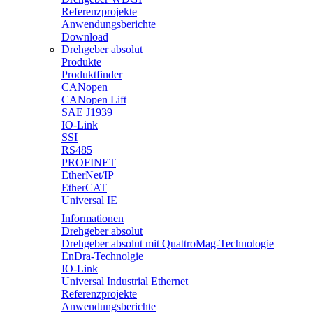
Referenzprojekte
Anwendungsberichte
Download
Drehgeber absolut
Produkte
Produktfinder
CANopen
CANopen Lift
SAE J1939
IO-Link
SSI
RS485
PROFINET
EtherNet/IP
EtherCAT
Universal IE
Informationen
Drehgeber absolut
Drehgeber absolut mit QuattroMag-Technologie
EnDra-Technolgie
IO-Link
Universal Industrial Ethernet
Referenzprojekte
Anwendungsberichte