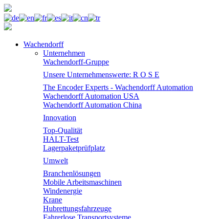
Wachendorff
Unternehmen
Wachendorff-Gruppe
Unsere Unternehmenswerte: R O S E
The Encoder Experts - Wachendorff Automation
Wachendorff Automation USA
Wachendorff Automation China
Innovation
Top-Qualität
HALT-Test
Lagerpaketprüfplatz
Umwelt
Branchenlösungen
Mobile Arbeitsmaschinen
Windenergie
Krane
Hubrettungsfahrzeuge
Fahrerlose Transportsysteme