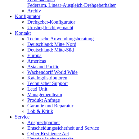
Federarm, Linear-Ausgleich-Drehgeberhalter
Archiv
Konfigurator
Drehgeber-Konfigurator
Umstieg leicht gemacht
Kontakt
Technische Anwendungsberatung
Deutschland: Mitte-Nord
Deutschland: Mitte-Süd
Europa
Americas
Asia and Pacific
Wachendorff World Wide
Katalogdistributoren
Technischer Support
Lead Unit
Managementteam
Produkt Anfrage
Garantie und Reparatur
Lob & Kritik
Service
Ansprechpartner
Entscheidungssicherheit und Service
Cyber Resilience Act