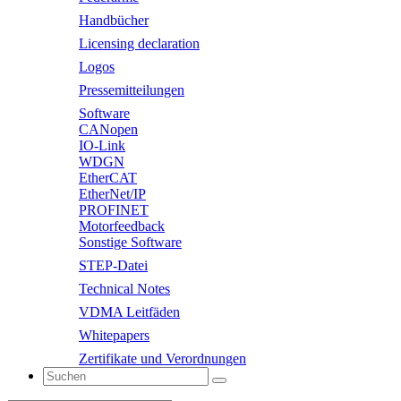
Handbücher
Licensing declaration
Logos
Pressemitteilungen
Software
CANopen
IO-Link
WDGN
EtherCAT
EtherNet/IP
PROFINET
Motorfeedback
Sonstige Software
STEP-Datei
Technical Notes
VDMA Leitfäden
Whitepapers
Zertifikate und Verordnungen