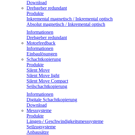
Download
Drehgeber redundant
Produkte
Inkremental magnetisch / Inkremental optisch
Absolut magnetisch / Inkremental optisch
Informationen
Drehgeber redundant
Motorfeedback
Informationen
Einbaulösungen
Schachtkopierung
Produkte
Silent Move
Silent Move light
Silent Move Compact
Seilschachtkopierung
Informationen
Digitale Schachtkopierung
Download
Messsysteme
Produkte
Längen-/ Geschwindigkeitsmesssysteme
Seilzugsysteme
Anbausätze