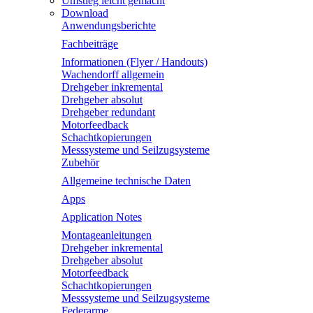
Umstieg leicht gemacht
Download
Anwendungsberichte
Fachbeiträge
Informationen (Flyer / Handouts)
Wachendorff allgemein
Drehgeber inkremental
Drehgeber absolut
Drehgeber redundant
Motorfeedback
Schachtkopierungen
Messsysteme und Seilzugsysteme
Zubehör
Allgemeine technische Daten
Apps
Application Notes
Montageanleitungen
Drehgeber inkremental
Drehgeber absolut
Motorfeedback
Schachtkopierungen
Messsysteme und Seilzugsysteme
Federarme