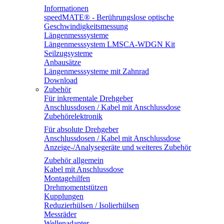
Informationen
speedMATE® - Berührungslose optische
Geschwindigkeitsmessung
Längenmesssysteme
Längenmesssystem LMSCA-WDGN Kit
Seilzugsysteme
Anbausätze
Längenmesssysteme mit Zahnrad
Download
Zubehör
Für inkrementale Drehgeber
Anschlussdosen / Kabel mit Anschlussdose
Zubehörelektronik
Für absolute Drehgeber
Anschlussdosen / Kabel mit Anschlussdose
Anzeige-/Analysegeräte und weiteres Zubehör
Zubehör allgemein
Kabel mit Anschlussdose
Montagehilfen
Drehmomentstützen
Kupplungen
Reduzierhülsen / Isolierhülsen
Messräder
Wellenadapter