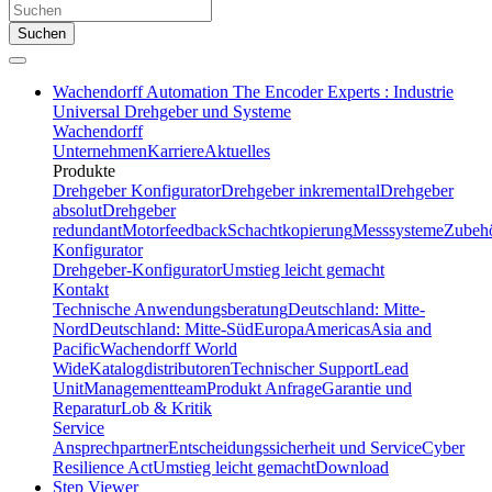
Suchen
Wachendorff Automation The Encoder Experts : Industrie
Universal Drehgeber und Systeme
Wachendorff
Unternehmen
Karriere
Aktuelles
Produkte
Drehgeber Konfigurator
Drehgeber inkremental
Drehgeber
absolut
Drehgeber
redundant
Motorfeedback
Schachtkopierung
Messsysteme
Zubeh
Konfigurator
Drehgeber-Konfigurator
Umstieg leicht gemacht
Kontakt
Technische Anwendungsberatung
Deutschland: Mitte-
Nord
Deutschland: Mitte-Süd
Europa
Americas
Asia and
Pacific
Wachendorff World
Wide
Katalogdistributoren
Technischer Support
Lead
Unit
Managementteam
Produkt Anfrage
Garantie und
Reparatur
Lob & Kritik
Service
Ansprechpartner
Entscheidungssicherheit und Service
Cyber
Resilience Act
Umstieg leicht gemacht
Download
Step Viewer