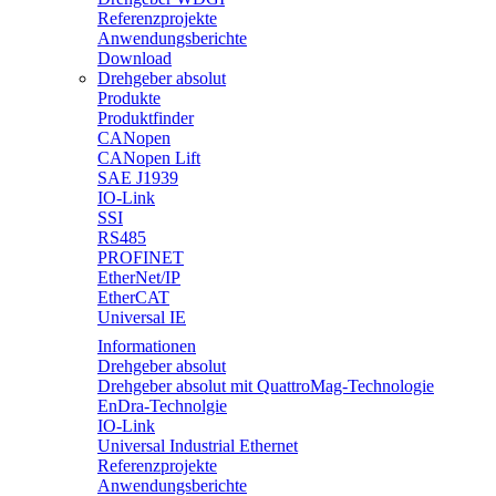
Referenzprojekte
Anwendungsberichte
Download
Drehgeber absolut
Produkte
Produktfinder
CANopen
CANopen Lift
SAE J1939
IO-Link
SSI
RS485
PROFINET
EtherNet/IP
EtherCAT
Universal IE
Informationen
Drehgeber absolut
Drehgeber absolut mit QuattroMag-Technologie
EnDra-Technolgie
IO-Link
Universal Industrial Ethernet
Referenzprojekte
Anwendungsberichte