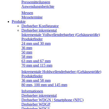
Pressemitteilungen
Anwendungsberichte
Messen
Messetermine
Produkte
Drehgeber Konfigurator
Drehgeber inkremental
Inkrementale Vollwellendrehgeber (Gehäusegröße)
Produktfinder
24 mm und 30 mm
36 mm
50 mm
58 mm
63 mm und 67 mm
70 mm und 115 mm
Inkrementale Hohlwellendrehgeber (Gehäusegröße)
Produktfinder
36 mm und 58 mm
80 mm, 100 mm und 145 mm
Informationen
Drehgeber inkremental
Drehgeber WDGN | Smartphone (NFC)
Drehgeber WDGP
Drehgeber WDGI