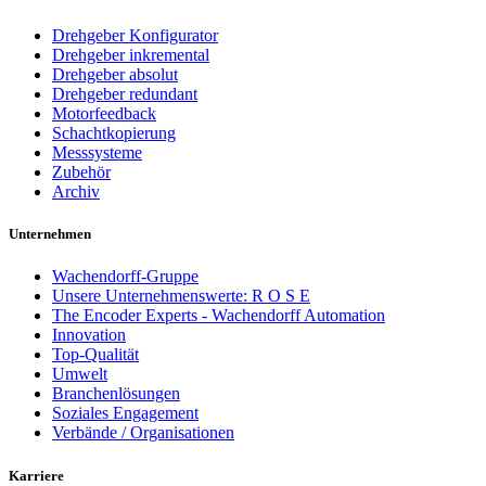
Drehgeber Konfigurator
Drehgeber inkremental
Drehgeber absolut
Drehgeber redundant
Motorfeedback
Schachtkopierung
Messsysteme
Zubehör
Archiv
Unternehmen
Wachendorff-Gruppe
Unsere Unternehmenswerte: R O S E
The Encoder Experts - Wachendorff Automation
Innovation
Top-Qualität
Umwelt
Branchenlösungen
Soziales Engagement
Verbände / Organisationen
Karriere