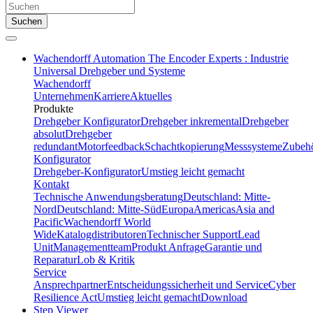
Suchen
Wachendorff Automation The Encoder Experts : Industrie
Universal Drehgeber und Systeme
Wachendorff
Unternehmen
Karriere
Aktuelles
Produkte
Drehgeber Konfigurator
Drehgeber inkremental
Drehgeber
absolut
Drehgeber
redundant
Motorfeedback
Schachtkopierung
Messsysteme
Zubeh
Konfigurator
Drehgeber-Konfigurator
Umstieg leicht gemacht
Kontakt
Technische Anwendungsberatung
Deutschland: Mitte-
Nord
Deutschland: Mitte-Süd
Europa
Americas
Asia and
Pacific
Wachendorff World
Wide
Katalogdistributoren
Technischer Support
Lead
Unit
Managementteam
Produkt Anfrage
Garantie und
Reparatur
Lob & Kritik
Service
Ansprechpartner
Entscheidungssicherheit und Service
Cyber
Resilience Act
Umstieg leicht gemacht
Download
Step Viewer