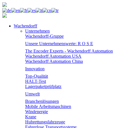
Wachendorff
Unternehmen
Wachendorff-Gruppe
Unsere Unternehmenswerte: R O S E
The Encoder Experts - Wachendorff Automation
Wachendorff Automation USA
Wachendorff Automation China
Innovation
Top-Qualität
HALT-Test
Lagerpaketprüfplatz
Umwelt
Branchenlösungen
Mobile Arbeitsmaschinen
Windenergie
Krane
Hubrettungsfahrzeuge
Fahrerlose Transportsysteme