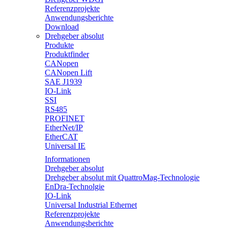
Referenzprojekte
Anwendungsberichte
Download
Drehgeber absolut
Produkte
Produktfinder
CANopen
CANopen Lift
SAE J1939
IO-Link
SSI
RS485
PROFINET
EtherNet/IP
EtherCAT
Universal IE
Informationen
Drehgeber absolut
Drehgeber absolut mit QuattroMag-Technologie
EnDra-Technolgie
IO-Link
Universal Industrial Ethernet
Referenzprojekte
Anwendungsberichte