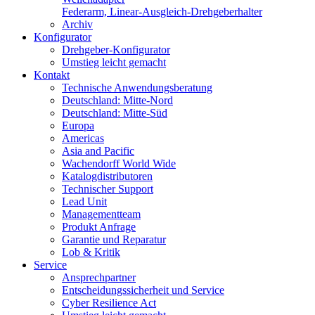
Federarm, Linear-Ausgleich-Drehgeberhalter
Archiv
Konfigurator
Drehgeber-Konfigurator
Umstieg leicht gemacht
Kontakt
Technische Anwendungsberatung
Deutschland: Mitte-Nord
Deutschland: Mitte-Süd
Europa
Americas
Asia and Pacific
Wachendorff World Wide
Katalogdistributoren
Technischer Support
Lead Unit
Managementteam
Produkt Anfrage
Garantie und Reparatur
Lob & Kritik
Service
Ansprechpartner
Entscheidungssicherheit und Service
Cyber Resilience Act