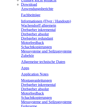
Umstieg leicht gemacht
Download
Anwendungsberichte
Fachbeiträge
Informationen (Flyer / Handouts)
Wachendorff allgemein
Drehgeber inkremental
Drehgeber absolut
Drehgeber redundant
Motorfeedback
Schachtkopierungen
Messsysteme und Seilzugsysteme
Zubehör
Allgemeine technische Daten
Apps
Application Notes
Montageanleitungen
Drehgeber inkremental
Drehgeber absolut
Motorfeedback
Schachtkopierungen
Messsysteme und Seilzugsysteme
Federarme