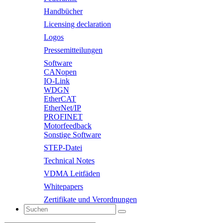
Handbücher
Licensing declaration
Logos
Pressemitteilungen
Software
CANopen
IO-Link
WDGN
EtherCAT
EtherNet/IP
PROFINET
Motorfeedback
Sonstige Software
STEP-Datei
Technical Notes
VDMA Leitfäden
Whitepapers
Zertifikate und Verordnungen