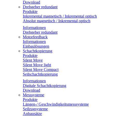
Download
Drehgeber redundant
Produkte
Inkremental magnetisch / Inkremental optisch
Absolut magnetisch / Inkremental optisch
Informationen
Drehgeber redundant
Motorfeedback
Informationen
Einbaulösungen
Schachtkopierung
Produkte
Silent Move
Silent Move light
Silent Move Compact
Seilschachtkopierung
Informationen
Digitale Schachtkopierung
Download
Messsysteme
Produkte
Längen-/ Geschwindigkeitsmesssysteme
Seilzugsysteme
Anbausätze