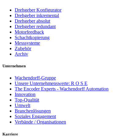
Drehgeber Konfigurator
Drehgeber inkremental
Drehgeber absolut
Drehgeber redundant
Motorfeedback
Schachtkopierung
Messsysteme
Zubehör
Archiv
Unternehmen
Wachendorff-Gruppe
Unsere Unternehmenswerte: R O S E
The Encoder Experts - Wachendorff Automation
Innovation
Top-Qualität
Umwelt
Branchenlösungen
Soziales Engagement
Verbände / Organisationen
Karriere