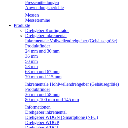
Pressemitteilungen
Anwendungsberichte
Messen
Messetermine
Produkte
Drehgeber Konfigurator
Drehgeber inkremental
Inkrementale Vollwellendrehgeber (Gehäusegröße)
Produktfinder
24 mm und 30 mm
36 mm
50 mm
58 mm
63 mm und 67 mm
70 mm und 115 mm
Inkrementale Hohlwellendrehgeber (Gehäusegröße)
Produktfinder
36 mm und 58 mm
80 mm, 100 mm und 145 mm
Informationen
Drehgeber inkremental
Drehgeber WDGN | Smartphone (NFC)
Drehgeber WDGP
Drehgeber WDGI