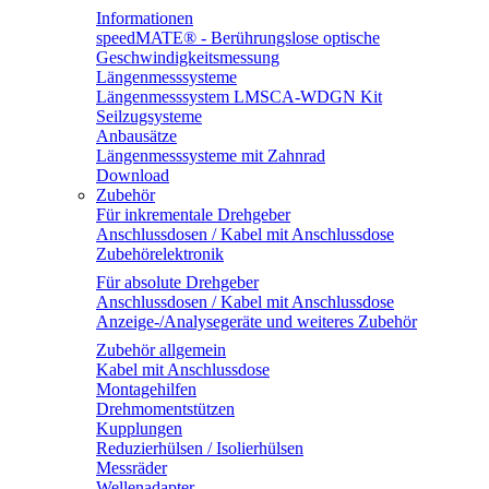
Informationen
speedMATE® - Berührungslose optische
Geschwindigkeitsmessung
Längenmesssysteme
Längenmesssystem LMSCA-WDGN Kit
Seilzugsysteme
Anbausätze
Längenmesssysteme mit Zahnrad
Download
Zubehör
Für inkrementale Drehgeber
Anschlussdosen / Kabel mit Anschlussdose
Zubehörelektronik
Für absolute Drehgeber
Anschlussdosen / Kabel mit Anschlussdose
Anzeige-/Analysegeräte und weiteres Zubehör
Zubehör allgemein
Kabel mit Anschlussdose
Montagehilfen
Drehmomentstützen
Kupplungen
Reduzierhülsen / Isolierhülsen
Messräder
Wellenadapter