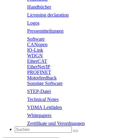
Handbücher
Licensing declaration
Logos
Pressemitteilungen
Software
CANopen
IO-Link
WDGN
EtherCAT
EtherNet/IP
PROFINET
Motorfeedback
Sonstige Software
STEP-Datei
Technical Notes
VDMA Leitfäden
Whitepapers
Zertifikate und Verordnungen