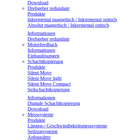
Download
Drehgeber redundant
Produkte
Inkremental magnetisch / Inkremental optisch
Absolut magnetisch / Inkremental optisch
Informationen
Drehgeber redundant
Motorfeedback
Informationen
Einbaulösungen
Schachtkopierung
Produkte
Silent Move
Silent Move light
Silent Move Compact
Seilschachtkopierung
Informationen
Digitale Schachtkopierung
Download
Messsysteme
Produkte
Längen-/ Geschwindigkeitsmesssysteme
Seilzugsysteme
Anbausätze