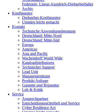
Federarm, Linear-Ausgleich-Drehgeberhalter
Archiv
Konfigurator
Drehgeber-Konfigurator
Umstieg leicht gemacht
Kontakt
Technische Anwendungsberatung
Deutschland: Mitte-Nord
Deutschland: Mitte-Süd
Europa
Americas
Asia and Pacific
Wachendorff World Wide
Katalogdistributoren
Technischer Support
Lead Unit
Managementteam
Produkt Anfrage
Garantie und Reparatur
Lob & Kritik
Service
Ansprechpartner
Entscheidungssicherheit und Service
Cyber Resilience Act