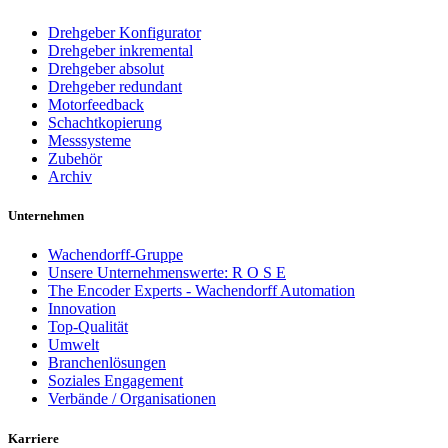
Drehgeber Konfigurator
Drehgeber inkremental
Drehgeber absolut
Drehgeber redundant
Motorfeedback
Schachtkopierung
Messsysteme
Zubehör
Archiv
Unternehmen
Wachendorff-Gruppe
Unsere Unternehmenswerte: R O S E
The Encoder Experts - Wachendorff Automation
Innovation
Top-Qualität
Umwelt
Branchenlösungen
Soziales Engagement
Verbände / Organisationen
Karriere