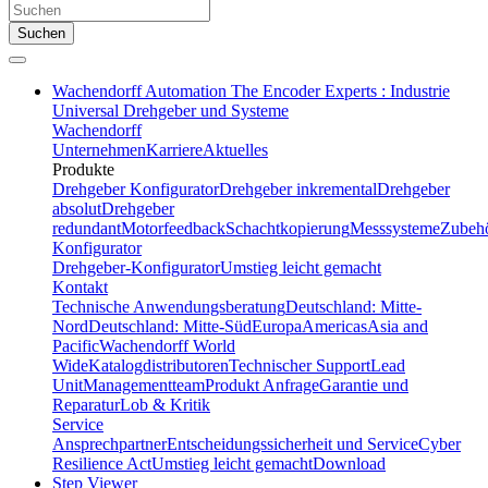
Suchen
Wachendorff Automation The Encoder Experts : Industrie
Universal Drehgeber und Systeme
Wachendorff
Unternehmen
Karriere
Aktuelles
Produkte
Drehgeber Konfigurator
Drehgeber inkremental
Drehgeber
absolut
Drehgeber
redundant
Motorfeedback
Schachtkopierung
Messsysteme
Zubeh
Konfigurator
Drehgeber-Konfigurator
Umstieg leicht gemacht
Kontakt
Technische Anwendungsberatung
Deutschland: Mitte-
Nord
Deutschland: Mitte-Süd
Europa
Americas
Asia and
Pacific
Wachendorff World
Wide
Katalogdistributoren
Technischer Support
Lead
Unit
Managementteam
Produkt Anfrage
Garantie und
Reparatur
Lob & Kritik
Service
Ansprechpartner
Entscheidungssicherheit und Service
Cyber
Resilience Act
Umstieg leicht gemacht
Download
Step Viewer