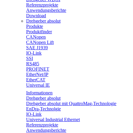
Referenzprojekte
Anwendungsberichte
Download
Drehgeber absolut
Produkte
Produktfinder
CANopen
CANopen Lift
SAE J1939
IO-Link
SSI
RS485
PROFINET
EtherNet/IP
EtherCAT
Universal IE
Informationen
Drehgeber absolut
Drehgeber absolut mit QuattroMag-Technologie
EnDra-Technolgie
IO-Link
Universal Industrial Ethernet
Referenzprojekte
Anwendungsberichte