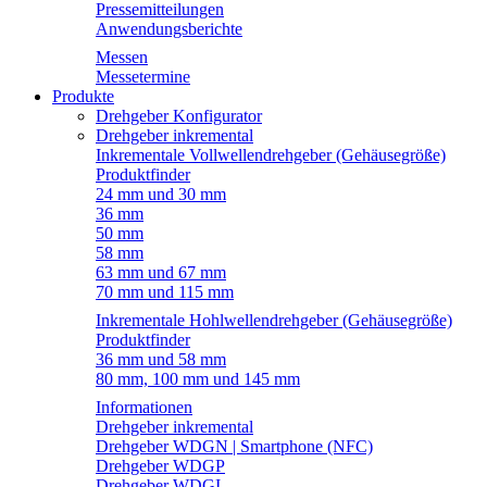
Pressemitteilungen
Anwendungsberichte
Messen
Messetermine
Produkte
Drehgeber Konfigurator
Drehgeber inkremental
Inkrementale Vollwellendrehgeber (Gehäusegröße)
Produktfinder
24 mm und 30 mm
36 mm
50 mm
58 mm
63 mm und 67 mm
70 mm und 115 mm
Inkrementale Hohlwellendrehgeber (Gehäusegröße)
Produktfinder
36 mm und 58 mm
80 mm, 100 mm und 145 mm
Informationen
Drehgeber inkremental
Drehgeber WDGN | Smartphone (NFC)
Drehgeber WDGP
Drehgeber WDGI