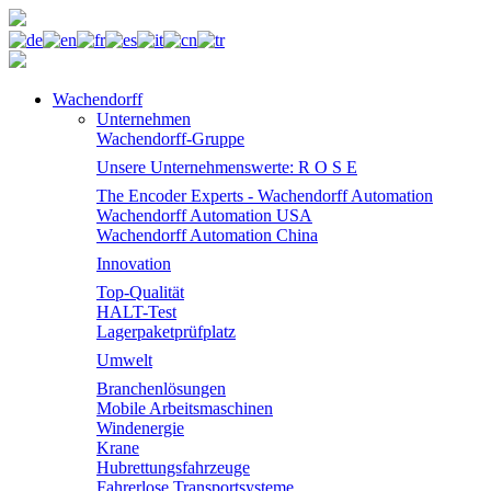
Wachendorff
Unternehmen
Wachendorff-Gruppe
Unsere Unternehmenswerte: R O S E
The Encoder Experts - Wachendorff Automation
Wachendorff Automation USA
Wachendorff Automation China
Innovation
Top-Qualität
HALT-Test
Lagerpaketprüfplatz
Umwelt
Branchenlösungen
Mobile Arbeitsmaschinen
Windenergie
Krane
Hubrettungsfahrzeuge
Fahrerlose Transportsysteme