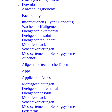
Umstieg leicht gemacht
Download
Anwendungsberichte
Fachbeiträge
Informationen (Flyer / Handouts)
Wachendorff allgemein
Drehgeber inkremental
Drehgeber absolut
Drehgeber redundant
Motorfeedback
Schachtkopierungen
Messsysteme und Seilzugsysteme
Zubehör
Allgemeine technische Daten
Apps
Application Notes
Montageanleitungen
Drehgeber inkremental
Drehgeber absolut
Motorfeedback
Schachtkopierungen
Messsysteme und Seilzugsysteme
Federarme