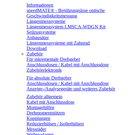
Informationen
speedMATE® - Berührungslose optische
Geschwindigkeitsmessung
Längenmesssysteme
Längenmesssystem LMSCA-WDGN Kit
Seilzugsysteme
Anbausätze
Längenmesssysteme mit Zahnrad
Download
Zubehör
Für inkrementale Drehgeber
Anschlussdosen / Kabel mit Anschlussdose
Zubehörelektronik
Für absolute Drehgeber
Anschlussdosen / Kabel mit Anschlussdose
Anzeige-/Analysegeräte und weiteres Zubehör
Zubehör allgemein
Kabel mit Anschlussdose
Montagehilfen
Drehmomentstützen
Kupplungen
Reduzierhülsen / Isolierhülsen
Messräder
Wellenadapter