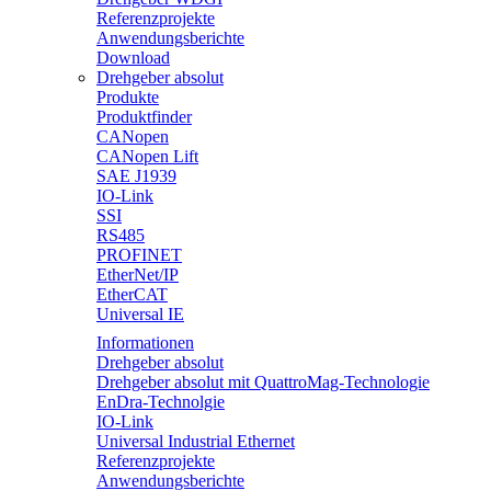
Referenzprojekte
Anwendungsberichte
Download
Drehgeber absolut
Produkte
Produktfinder
CANopen
CANopen Lift
SAE J1939
IO-Link
SSI
RS485
PROFINET
EtherNet/IP
EtherCAT
Universal IE
Informationen
Drehgeber absolut
Drehgeber absolut mit QuattroMag-Technologie
EnDra-Technolgie
IO-Link
Universal Industrial Ethernet
Referenzprojekte
Anwendungsberichte