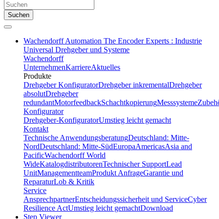
Suchen
Wachendorff Automation The Encoder Experts : Industrie
Universal Drehgeber und Systeme
Wachendorff
Unternehmen
Karriere
Aktuelles
Produkte
Drehgeber Konfigurator
Drehgeber inkremental
Drehgeber
absolut
Drehgeber
redundant
Motorfeedback
Schachtkopierung
Messsysteme
Zubeh
Konfigurator
Drehgeber-Konfigurator
Umstieg leicht gemacht
Kontakt
Technische Anwendungsberatung
Deutschland: Mitte-
Nord
Deutschland: Mitte-Süd
Europa
Americas
Asia and
Pacific
Wachendorff World
Wide
Katalogdistributoren
Technischer Support
Lead
Unit
Managementteam
Produkt Anfrage
Garantie und
Reparatur
Lob & Kritik
Service
Ansprechpartner
Entscheidungssicherheit und Service
Cyber
Resilience Act
Umstieg leicht gemacht
Download
Step Viewer