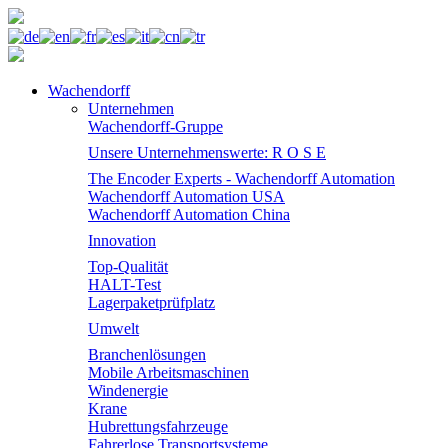
Wachendorff
Unternehmen
Wachendorff-Gruppe
Unsere Unternehmenswerte: R O S E
The Encoder Experts - Wachendorff Automation
Wachendorff Automation USA
Wachendorff Automation China
Innovation
Top-Qualität
HALT-Test
Lagerpaketprüfplatz
Umwelt
Branchenlösungen
Mobile Arbeitsmaschinen
Windenergie
Krane
Hubrettungsfahrzeuge
Fahrerlose Transportsysteme