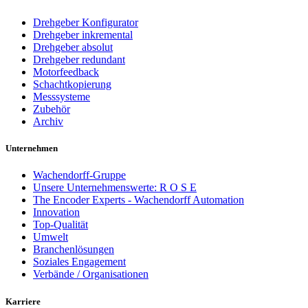
Drehgeber Konfigurator
Drehgeber inkremental
Drehgeber absolut
Drehgeber redundant
Motorfeedback
Schachtkopierung
Messsysteme
Zubehör
Archiv
Unternehmen
Wachendorff-Gruppe
Unsere Unternehmenswerte: R O S E
The Encoder Experts - Wachendorff Automation
Innovation
Top-Qualität
Umwelt
Branchenlösungen
Soziales Engagement
Verbände / Organisationen
Karriere