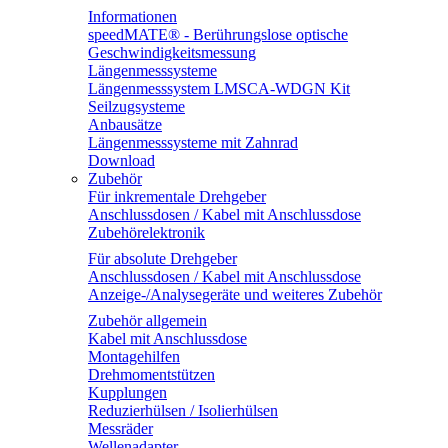
Informationen
speedMATE® - Berührungslose optische
Geschwindigkeitsmessung
Längenmesssysteme
Längenmesssystem LMSCA-WDGN Kit
Seilzugsysteme
Anbausätze
Längenmesssysteme mit Zahnrad
Download
Zubehör
Für inkrementale Drehgeber
Anschlussdosen / Kabel mit Anschlussdose
Zubehörelektronik
Für absolute Drehgeber
Anschlussdosen / Kabel mit Anschlussdose
Anzeige-/Analysegeräte und weiteres Zubehör
Zubehör allgemein
Kabel mit Anschlussdose
Montagehilfen
Drehmomentstützen
Kupplungen
Reduzierhülsen / Isolierhülsen
Messräder
Wellenadapter