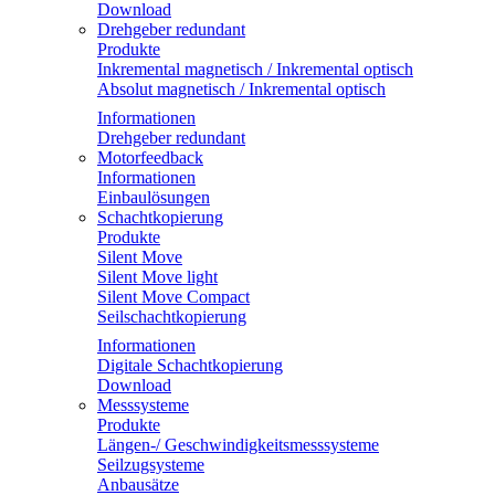
Download
Drehgeber redundant
Produkte
Inkremental magnetisch / Inkremental optisch
Absolut magnetisch / Inkremental optisch
Informationen
Drehgeber redundant
Motorfeedback
Informationen
Einbaulösungen
Schachtkopierung
Produkte
Silent Move
Silent Move light
Silent Move Compact
Seilschachtkopierung
Informationen
Digitale Schachtkopierung
Download
Messsysteme
Produkte
Längen-/ Geschwindigkeitsmesssysteme
Seilzugsysteme
Anbausätze