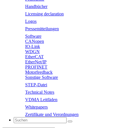
Handbücher
Licensing declaration
Logos
Pressemitteilungen
Software
CANopen
IO-Link
WDGN
EtherCAT
EtherNet/IP
PROFINET
Motorfeedback
Sonstige Software
STEP-Datei
Technical Notes
VDMA Leitfäden
Whitepapers
Zertifikate und Verordnungen