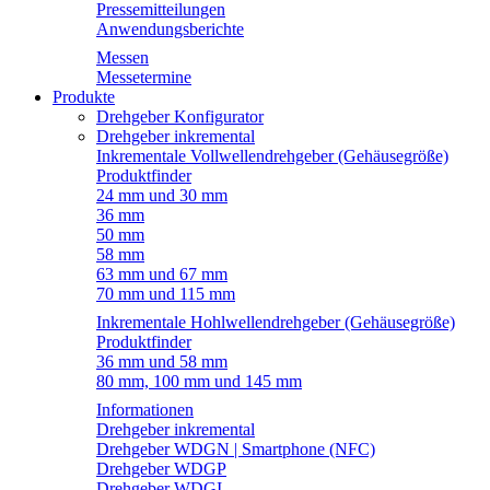
Pressemitteilungen
Anwendungsberichte
Messen
Messetermine
Produkte
Drehgeber Konfigurator
Drehgeber inkremental
Inkrementale Vollwellendrehgeber (Gehäusegröße)
Produktfinder
24 mm und 30 mm
36 mm
50 mm
58 mm
63 mm und 67 mm
70 mm und 115 mm
Inkrementale Hohlwellendrehgeber (Gehäusegröße)
Produktfinder
36 mm und 58 mm
80 mm, 100 mm und 145 mm
Informationen
Drehgeber inkremental
Drehgeber WDGN | Smartphone (NFC)
Drehgeber WDGP
Drehgeber WDGI