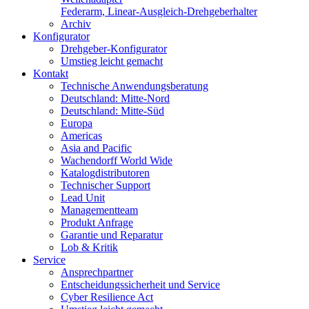
Federarm, Linear-Ausgleich-Drehgeberhalter
Archiv
Konfigurator
Drehgeber-Konfigurator
Umstieg leicht gemacht
Kontakt
Technische Anwendungsberatung
Deutschland: Mitte-Nord
Deutschland: Mitte-Süd
Europa
Americas
Asia and Pacific
Wachendorff World Wide
Katalogdistributoren
Technischer Support
Lead Unit
Managementteam
Produkt Anfrage
Garantie und Reparatur
Lob & Kritik
Service
Ansprechpartner
Entscheidungssicherheit und Service
Cyber Resilience Act