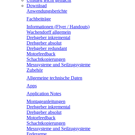
Umstieg leicht gemacht
Download
Anwendungsberichte
Fachbeiträge
Informationen (Flyer / Handouts)
Wachendorff allgemein
Drehgeber inkremental
Drehgeber absolut
Drehgeber redundant
Motorfeedback
Schachtkopierungen
Messsysteme und Seilzugsysteme
Zubehör
Allgemeine technische Daten
Apps
Application Notes
Montageanleitungen
Drehgeber inkremental
Drehgeber absolut
Motorfeedback
Schachtkopierungen
Messsysteme und Seilzugsysteme
Federarme