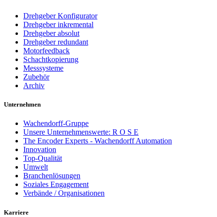
Drehgeber Konfigurator
Drehgeber inkremental
Drehgeber absolut
Drehgeber redundant
Motorfeedback
Schachtkopierung
Messsysteme
Zubehör
Archiv
Unternehmen
Wachendorff-Gruppe
Unsere Unternehmenswerte: R O S E
The Encoder Experts - Wachendorff Automation
Innovation
Top-Qualität
Umwelt
Branchenlösungen
Soziales Engagement
Verbände / Organisationen
Karriere