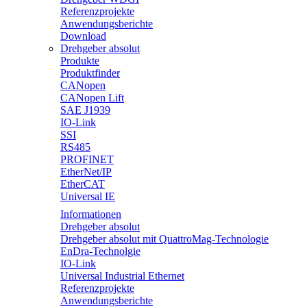
Referenzprojekte
Anwendungsberichte
Download
Drehgeber absolut
Produkte
Produktfinder
CANopen
CANopen Lift
SAE J1939
IO-Link
SSI
RS485
PROFINET
EtherNet/IP
EtherCAT
Universal IE
Informationen
Drehgeber absolut
Drehgeber absolut mit QuattroMag-Technologie
EnDra-Technolgie
IO-Link
Universal Industrial Ethernet
Referenzprojekte
Anwendungsberichte