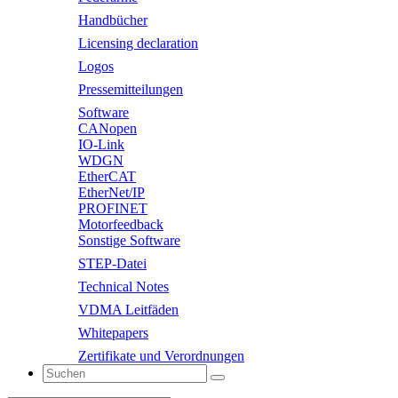
Handbücher
Licensing declaration
Logos
Pressemitteilungen
Software
CANopen
IO-Link
WDGN
EtherCAT
EtherNet/IP
PROFINET
Motorfeedback
Sonstige Software
STEP-Datei
Technical Notes
VDMA Leitfäden
Whitepapers
Zertifikate und Verordnungen