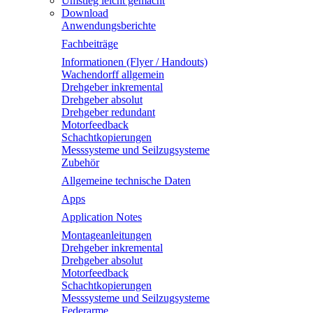
Umstieg leicht gemacht
Download
Anwendungsberichte
Fachbeiträge
Informationen (Flyer / Handouts)
Wachendorff allgemein
Drehgeber inkremental
Drehgeber absolut
Drehgeber redundant
Motorfeedback
Schachtkopierungen
Messsysteme und Seilzugsysteme
Zubehör
Allgemeine technische Daten
Apps
Application Notes
Montageanleitungen
Drehgeber inkremental
Drehgeber absolut
Motorfeedback
Schachtkopierungen
Messsysteme und Seilzugsysteme
Federarme