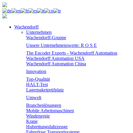
Wachendorff
Unternehmen
Wachendorff-Gruppe
Unsere Unternehmenswerte: R O S E
The Encoder Experts - Wachendorff Automation
Wachendorff Automation USA
Wachendorff Automation China
Innovation
Top-Qualität
HALT-Test
Lagerpaketprüfplatz
Umwelt
Branchenlösungen
Mobile Arbeitsmaschinen
Windenergie
Krane
Hubrettungsfahrzeuge
Fahrerlose Transportsysteme