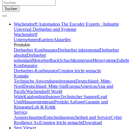
Suchen
Wachendorff Automation The Encoder Experts : Industrie
Universal Drehgeber und Systeme
Wachendorff
Unternehmen
Karriere
Aktuelles
Produkte
Drehgeber Konfigurator
Drehgeber inkremental
Drehgeber
absolut
Drehgeber
redundant
Motorfeedback
Schachtkopierung
Messsysteme
Zubeh
Konfigurator
Drehgeber-Konfigurator
Umstieg leicht gemacht
Kontakt
Technische Anwendungsberatung
Deutschland: Mitte-
Nord
Deutschland: Mitte-Süd
Europa
Americas
Asia and
Pacific
Wachendorff World
Wide
Katalogdistributoren
Technischer Support
Lead
Unit
Managementteam
Produkt Anfrage
Garantie und
Reparatur
Lob & Kritik
Service
Ansprechpartner
Entscheidungssicherheit und Service
Cyber
Resilience Act
Umstieg leicht gemacht
Download
Step Viewer