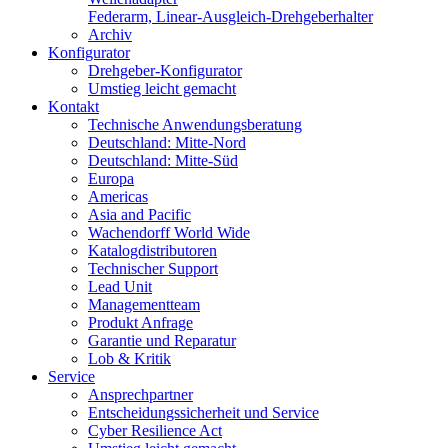
Federarm, Linear-Ausgleich-Drehgeberhalter
Archiv
Konfigurator
Drehgeber-Konfigurator
Umstieg leicht gemacht
Kontakt
Technische Anwendungsberatung
Deutschland: Mitte-Nord
Deutschland: Mitte-Süd
Europa
Americas
Asia and Pacific
Wachendorff World Wide
Katalogdistributoren
Technischer Support
Lead Unit
Managementteam
Produkt Anfrage
Garantie und Reparatur
Lob & Kritik
Service
Ansprechpartner
Entscheidungssicherheit und Service
Cyber Resilience Act