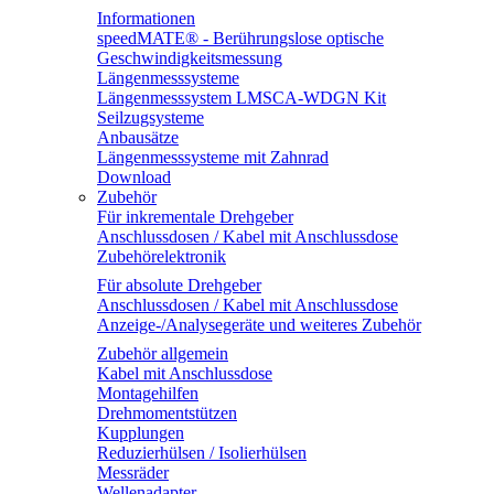
Informationen
speedMATE® - Berührungslose optische
Geschwindigkeitsmessung
Längenmesssysteme
Längenmesssystem LMSCA-WDGN Kit
Seilzugsysteme
Anbausätze
Längenmesssysteme mit Zahnrad
Download
Zubehör
Für inkrementale Drehgeber
Anschlussdosen / Kabel mit Anschlussdose
Zubehörelektronik
Für absolute Drehgeber
Anschlussdosen / Kabel mit Anschlussdose
Anzeige-/Analysegeräte und weiteres Zubehör
Zubehör allgemein
Kabel mit Anschlussdose
Montagehilfen
Drehmomentstützen
Kupplungen
Reduzierhülsen / Isolierhülsen
Messräder
Wellenadapter