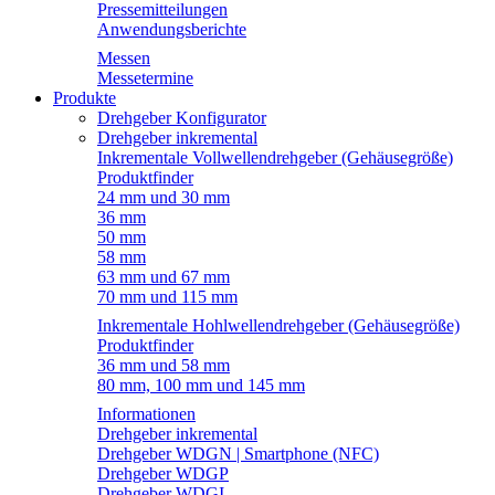
Pressemitteilungen
Anwendungsberichte
Messen
Messetermine
Produkte
Drehgeber Konfigurator
Drehgeber inkremental
Inkrementale Vollwellendrehgeber (Gehäusegröße)
Produktfinder
24 mm und 30 mm
36 mm
50 mm
58 mm
63 mm und 67 mm
70 mm und 115 mm
Inkrementale Hohlwellendrehgeber (Gehäusegröße)
Produktfinder
36 mm und 58 mm
80 mm, 100 mm und 145 mm
Informationen
Drehgeber inkremental
Drehgeber WDGN | Smartphone (NFC)
Drehgeber WDGP
Drehgeber WDGI