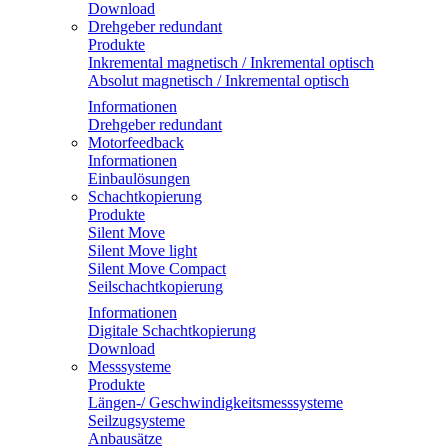
Download
Drehgeber redundant
Produkte
Inkremental magnetisch / Inkremental optisch
Absolut magnetisch / Inkremental optisch
Informationen
Drehgeber redundant
Motorfeedback
Informationen
Einbaulösungen
Schachtkopierung
Produkte
Silent Move
Silent Move light
Silent Move Compact
Seilschachtkopierung
Informationen
Digitale Schachtkopierung
Download
Messsysteme
Produkte
Längen-/ Geschwindigkeitsmesssysteme
Seilzugsysteme
Anbausätze