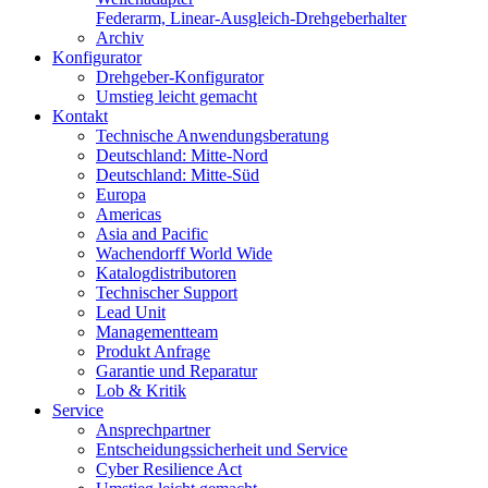
Federarm, Linear-Ausgleich-Drehgeberhalter
Archiv
Konfigurator
Drehgeber-Konfigurator
Umstieg leicht gemacht
Kontakt
Technische Anwendungsberatung
Deutschland: Mitte-Nord
Deutschland: Mitte-Süd
Europa
Americas
Asia and Pacific
Wachendorff World Wide
Katalogdistributoren
Technischer Support
Lead Unit
Managementteam
Produkt Anfrage
Garantie und Reparatur
Lob & Kritik
Service
Ansprechpartner
Entscheidungssicherheit und Service
Cyber Resilience Act