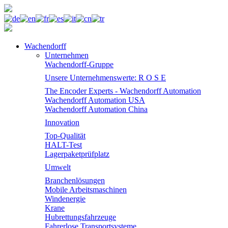
Wachendorff
Unternehmen
Wachendorff-Gruppe
Unsere Unternehmenswerte: R O S E
The Encoder Experts - Wachendorff Automation
Wachendorff Automation USA
Wachendorff Automation China
Innovation
Top-Qualität
HALT-Test
Lagerpaketprüfplatz
Umwelt
Branchenlösungen
Mobile Arbeitsmaschinen
Windenergie
Krane
Hubrettungsfahrzeuge
Fahrerlose Transportsysteme