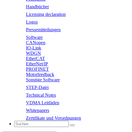
Handbücher
Licensing declaration
Logos
Pressemitteilungen
Software
CANopen
IO-Link
WDGN
EtherCAT
EtherNet/IP
PROFINET
Motorfeedback
Sonstige Software
STEP-Datei
Technical Notes
VDMA Leitfäden
Whitepapers
Zertifikate und Verordnungen