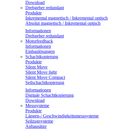
Download
Drehgeber redundant
Produkte
Inkremental magnetisch / Inkremental optisch
Absolut magnetisch / Inkremental optisch
Informationen
Drehgeber redundant
Motorfeedback
Informationen
Einbaulösungen
Schachtkopierung
Produkte
Silent Move
Silent Move light
Silent Move Compact
Seilschachtkopierung
Informationen
Digitale Schachtkopierung
Download
Messsysteme
Produkte
Längen-/ Geschwindigkeitsmesssysteme
Seilzugsysteme
Anbausätze