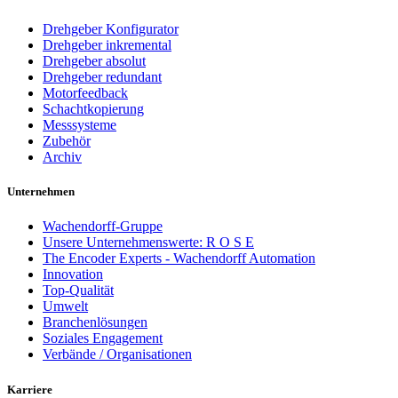
Drehgeber Konfigurator
Drehgeber inkremental
Drehgeber absolut
Drehgeber redundant
Motorfeedback
Schachtkopierung
Messsysteme
Zubehör
Archiv
Unternehmen
Wachendorff-Gruppe
Unsere Unternehmenswerte: R O S E
The Encoder Experts - Wachendorff Automation
Innovation
Top-Qualität
Umwelt
Branchenlösungen
Soziales Engagement
Verbände / Organisationen
Karriere