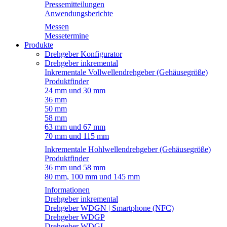
Pressemitteilungen
Anwendungsberichte
Messen
Messetermine
Produkte
Drehgeber Konfigurator
Drehgeber inkremental
Inkrementale Vollwellendrehgeber (Gehäusegröße)
Produktfinder
24 mm und 30 mm
36 mm
50 mm
58 mm
63 mm und 67 mm
70 mm und 115 mm
Inkrementale Hohlwellendrehgeber (Gehäusegröße)
Produktfinder
36 mm und 58 mm
80 mm, 100 mm und 145 mm
Informationen
Drehgeber inkremental
Drehgeber WDGN | Smartphone (NFC)
Drehgeber WDGP
Drehgeber WDGI