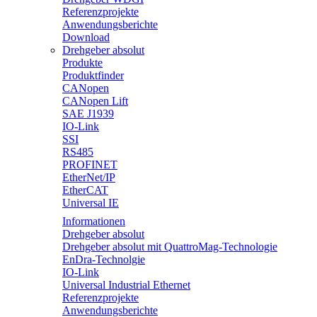
Referenzprojekte
Anwendungsberichte
Download
Drehgeber absolut
Produkte
Produktfinder
CANopen
CANopen Lift
SAE J1939
IO-Link
SSI
RS485
PROFINET
EtherNet/IP
EtherCAT
Universal IE
Informationen
Drehgeber absolut
Drehgeber absolut mit QuattroMag-Technologie
EnDra-Technolgie
IO-Link
Universal Industrial Ethernet
Referenzprojekte
Anwendungsberichte