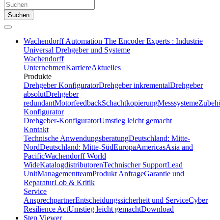
Suchen
Wachendorff Automation The Encoder Experts : Industrie
Universal Drehgeber und Systeme
Wachendorff
Unternehmen
Karriere
Aktuelles
Produkte
Drehgeber Konfigurator
Drehgeber inkremental
Drehgeber
absolut
Drehgeber
redundant
Motorfeedback
Schachtkopierung
Messsysteme
Zubeh
Konfigurator
Drehgeber-Konfigurator
Umstieg leicht gemacht
Kontakt
Technische Anwendungsberatung
Deutschland: Mitte-
Nord
Deutschland: Mitte-Süd
Europa
Americas
Asia and
Pacific
Wachendorff World
Wide
Katalogdistributoren
Technischer Support
Lead
Unit
Managementteam
Produkt Anfrage
Garantie und
Reparatur
Lob & Kritik
Service
Ansprechpartner
Entscheidungssicherheit und Service
Cyber
Resilience Act
Umstieg leicht gemacht
Download
Step Viewer