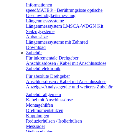
Informationen
speedMATE® - Berührungslose optische
Geschwindigkeitsmessung
Längenmesssysteme
Längenmesssystem LMSCA-WDGN Kit
Seilzugsysteme
Anbausätze
Längenmesssysteme mit Zahnrad
Download
Zubehör
Für inkrementale Drehgeber
Anschlussdosen / Kabel mit Anschlussdose
Zubehörelektronik
Für absolute Drehgeber
Anschlussdosen / Kabel mit Anschlussdose
Anzeige-/Analysegeräte und weiteres Zubehör
Zubehör allgemein
Kabel mit Anschlussdose
Montagehilfen
Drehmomentstützen
Kupplungen
Reduzierhülsen / Isolierhülsen
Messräder
Wellenadapter