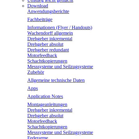
Umstieg leicht gemacht
Download
Anwendungsberichte
Fachbeiträge
Informationen (Flyer / Handouts)
Wachendorff allgemein
Drehgeber inkremental
Drehgeber absolut
Drehgeber redundant
Motorfeedback
Schachtkopierungen
Messsysteme und Seilzugsysteme
Zubehör
Allgemeine technische Daten
Apps
Application Notes
Montageanleitungen
Drehgeber inkremental
Drehgeber absolut
Motorfeedback
Schachtkopierungen
Messsysteme und Seilzugsysteme
Federarme