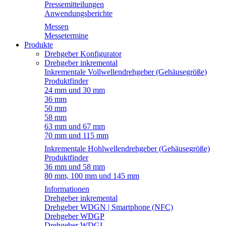
Pressemitteilungen
Anwendungsberichte
Messen
Messetermine
Produkte
Drehgeber Konfigurator
Drehgeber inkremental
Inkrementale Vollwellendrehgeber (Gehäusegröße)
Produktfinder
24 mm und 30 mm
36 mm
50 mm
58 mm
63 mm und 67 mm
70 mm und 115 mm
Inkrementale Hohlwellendrehgeber (Gehäusegröße)
Produktfinder
36 mm und 58 mm
80 mm, 100 mm und 145 mm
Informationen
Drehgeber inkremental
Drehgeber WDGN | Smartphone (NFC)
Drehgeber WDGP
Drehgeber WDGI