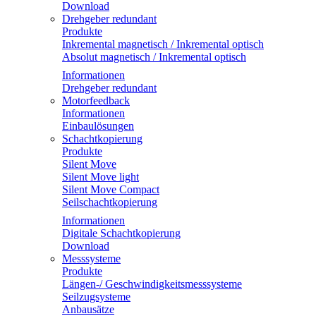
Download
Drehgeber redundant
Produkte
Inkremental magnetisch / Inkremental optisch
Absolut magnetisch / Inkremental optisch
Informationen
Drehgeber redundant
Motorfeedback
Informationen
Einbaulösungen
Schachtkopierung
Produkte
Silent Move
Silent Move light
Silent Move Compact
Seilschachtkopierung
Informationen
Digitale Schachtkopierung
Download
Messsysteme
Produkte
Längen-/ Geschwindigkeitsmesssysteme
Seilzugsysteme
Anbausätze