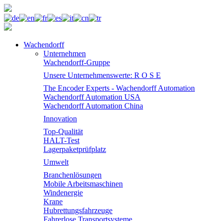
Wachendorff
Unternehmen
Wachendorff-Gruppe
Unsere Unternehmenswerte: R O S E
The Encoder Experts - Wachendorff Automation
Wachendorff Automation USA
Wachendorff Automation China
Innovation
Top-Qualität
HALT-Test
Lagerpaketprüfplatz
Umwelt
Branchenlösungen
Mobile Arbeitsmaschinen
Windenergie
Krane
Hubrettungsfahrzeuge
Fahrerlose Transportsysteme