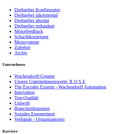
Drehgeber Konfigurator
Drehgeber inkremental
Drehgeber absolut
Drehgeber redundant
Motorfeedback
Schachtkopierung
Messsysteme
Zubehör
Archiv
Unternehmen
Wachendorff-Gruppe
Unsere Unternehmenswerte: R O S E
The Encoder Experts - Wachendorff Automation
Innovation
Top-Qualität
Umwelt
Branchenlösungen
Soziales Engagement
Verbände / Organisationen
Karriere