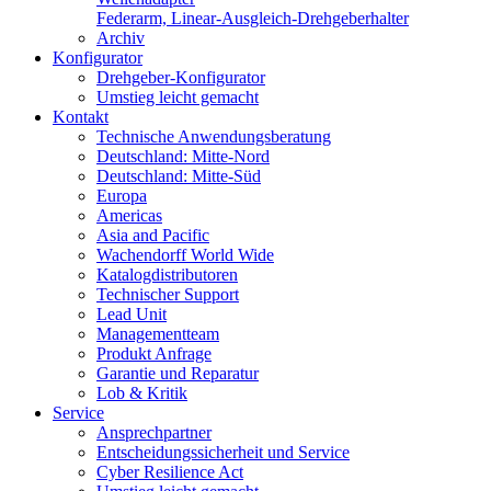
Federarm, Linear-Ausgleich-Drehgeberhalter
Archiv
Konfigurator
Drehgeber-Konfigurator
Umstieg leicht gemacht
Kontakt
Technische Anwendungsberatung
Deutschland: Mitte-Nord
Deutschland: Mitte-Süd
Europa
Americas
Asia and Pacific
Wachendorff World Wide
Katalogdistributoren
Technischer Support
Lead Unit
Managementteam
Produkt Anfrage
Garantie und Reparatur
Lob & Kritik
Service
Ansprechpartner
Entscheidungssicherheit und Service
Cyber Resilience Act