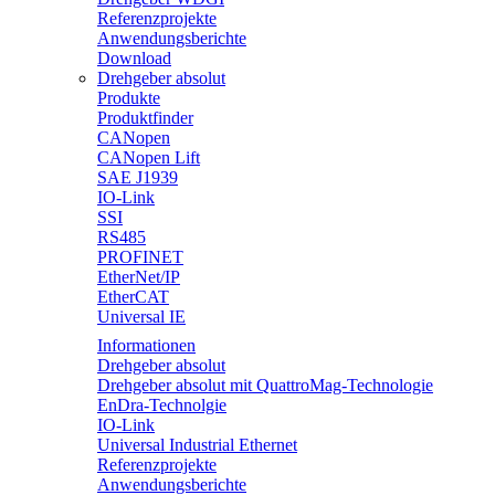
Referenzprojekte
Anwendungsberichte
Download
Drehgeber absolut
Produkte
Produktfinder
CANopen
CANopen Lift
SAE J1939
IO-Link
SSI
RS485
PROFINET
EtherNet/IP
EtherCAT
Universal IE
Informationen
Drehgeber absolut
Drehgeber absolut mit QuattroMag-Technologie
EnDra-Technolgie
IO-Link
Universal Industrial Ethernet
Referenzprojekte
Anwendungsberichte