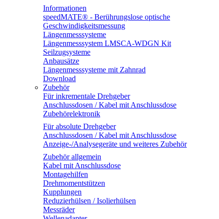
Informationen
speedMATE® - Berührungslose optische
Geschwindigkeitsmessung
Längenmesssysteme
Längenmesssystem LMSCA-WDGN Kit
Seilzugsysteme
Anbausätze
Längenmesssysteme mit Zahnrad
Download
Zubehör
Für inkrementale Drehgeber
Anschlussdosen / Kabel mit Anschlussdose
Zubehörelektronik
Für absolute Drehgeber
Anschlussdosen / Kabel mit Anschlussdose
Anzeige-/Analysegeräte und weiteres Zubehör
Zubehör allgemein
Kabel mit Anschlussdose
Montagehilfen
Drehmomentstützen
Kupplungen
Reduzierhülsen / Isolierhülsen
Messräder
Wellenadapter