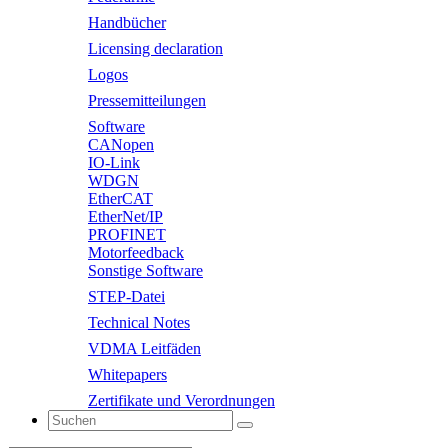
Handbücher
Licensing declaration
Logos
Pressemitteilungen
Software
CANopen
IO-Link
WDGN
EtherCAT
EtherNet/IP
PROFINET
Motorfeedback
Sonstige Software
STEP-Datei
Technical Notes
VDMA Leitfäden
Whitepapers
Zertifikate und Verordnungen