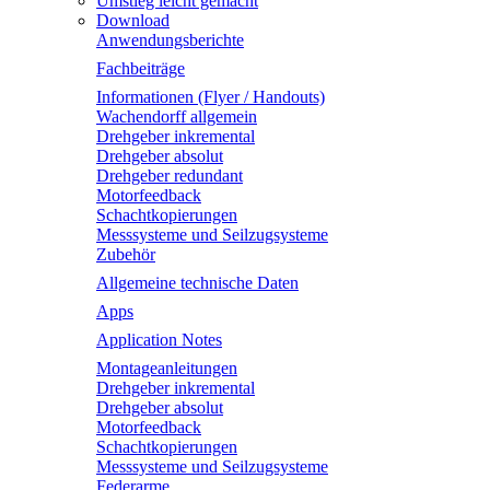
Umstieg leicht gemacht
Download
Anwendungsberichte
Fachbeiträge
Informationen (Flyer / Handouts)
Wachendorff allgemein
Drehgeber inkremental
Drehgeber absolut
Drehgeber redundant
Motorfeedback
Schachtkopierungen
Messsysteme und Seilzugsysteme
Zubehör
Allgemeine technische Daten
Apps
Application Notes
Montageanleitungen
Drehgeber inkremental
Drehgeber absolut
Motorfeedback
Schachtkopierungen
Messsysteme und Seilzugsysteme
Federarme