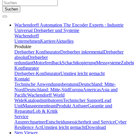
Suchen
Wachendorff Automation The Encoder Experts : Industrie
Universal Drehgeber und Systeme
Wachendorff
Unternehmen
Karriere
Aktuelles
Produkte
Drehgeber Konfigurator
Drehgeber inkremental
Drehgeber
absolut
Drehgeber
redundant
Motorfeedback
Schachtkopierung
Messsysteme
Zubeh
Konfigurator
Drehgeber-Konfigurator
Umstieg leicht gemacht
Kontakt
Technische Anwendungsberatung
Deutschland: Mitte-
Nord
Deutschland: Mitte-Süd
Europa
Americas
Asia and
Pacific
Wachendorff World
Wide
Katalogdistributoren
Technischer Support
Lead
Unit
Managementteam
Produkt Anfrage
Garantie und
Reparatur
Lob & Kritik
Service
Ansprechpartner
Entscheidungssicherheit und Service
Cyber
Resilience Act
Umstieg leicht gemacht
Download
Step Viewer