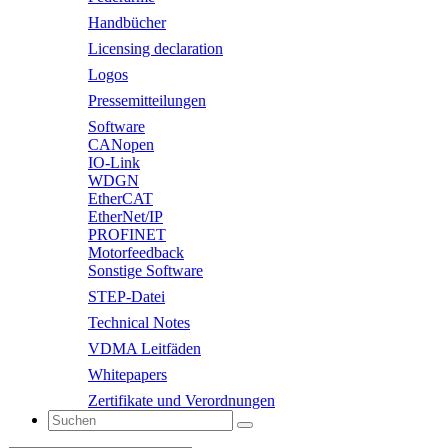
Handbücher
Licensing declaration
Logos
Pressemitteilungen
Software
CANopen
IO-Link
WDGN
EtherCAT
EtherNet/IP
PROFINET
Motorfeedback
Sonstige Software
STEP-Datei
Technical Notes
VDMA Leitfäden
Whitepapers
Zertifikate und Verordnungen