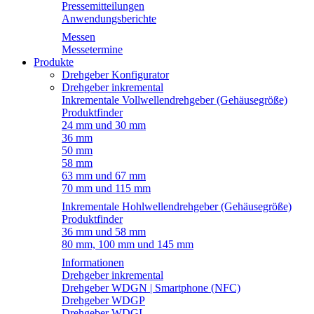
Pressemitteilungen
Anwendungsberichte
Messen
Messetermine
Produkte
Drehgeber Konfigurator
Drehgeber inkremental
Inkrementale Vollwellendrehgeber (Gehäusegröße)
Produktfinder
24 mm und 30 mm
36 mm
50 mm
58 mm
63 mm und 67 mm
70 mm und 115 mm
Inkrementale Hohlwellendrehgeber (Gehäusegröße)
Produktfinder
36 mm und 58 mm
80 mm, 100 mm und 145 mm
Informationen
Drehgeber inkremental
Drehgeber WDGN | Smartphone (NFC)
Drehgeber WDGP
Drehgeber WDGI