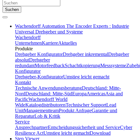
Suchen
Wachendorff Automation The Encoder Experts : Industrie
Universal Drehgeber und Systeme
Wachendorff
Unternehmen
Karriere
Aktuelles
Produkte
Drehgeber Konfigurator
Drehgeber inkremental
Drehgeber
absolut
Drehgeber
redundant
Motorfeedback
Schachtkopierung
Messsysteme
Zubeh
Konfigurator
Drehgeber-Konfigurator
Umstieg leicht gemacht
Kontakt
Technische Anwendungsberatung
Deutschland: Mitte-
Nord
Deutschland: Mitte-Süd
Europa
Americas
Asia and
Pacific
Wachendorff World
Wide
Katalogdistributoren
Technischer Support
Lead
Unit
Managementteam
Produkt Anfrage
Garantie und
Reparatur
Lob & Kritik
Service
Ansprechpartner
Entscheidungssicherheit und Service
Cyber
Resilience Act
Umstieg leicht gemacht
Download
Step Viewer