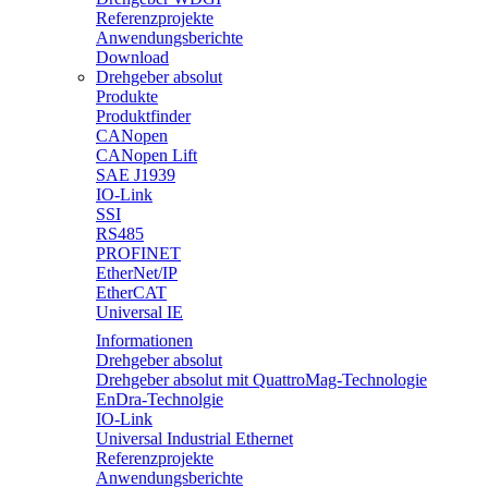
Referenzprojekte
Anwendungsberichte
Download
Drehgeber absolut
Produkte
Produktfinder
CANopen
CANopen Lift
SAE J1939
IO-Link
SSI
RS485
PROFINET
EtherNet/IP
EtherCAT
Universal IE
Informationen
Drehgeber absolut
Drehgeber absolut mit QuattroMag-Technologie
EnDra-Technolgie
IO-Link
Universal Industrial Ethernet
Referenzprojekte
Anwendungsberichte