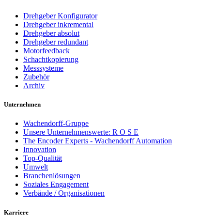
Drehgeber Konfigurator
Drehgeber inkremental
Drehgeber absolut
Drehgeber redundant
Motorfeedback
Schachtkopierung
Messsysteme
Zubehör
Archiv
Unternehmen
Wachendorff-Gruppe
Unsere Unternehmenswerte: R O S E
The Encoder Experts - Wachendorff Automation
Innovation
Top-Qualität
Umwelt
Branchenlösungen
Soziales Engagement
Verbände / Organisationen
Karriere