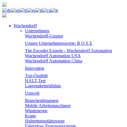
Wachendorff
Unternehmen
Wachendorff-Gruppe
Unsere Unternehmenswerte: R O S E
The Encoder Experts - Wachendorff Automation
Wachendorff Automation USA
Wachendorff Automation China
Innovation
Top-Qualität
HALT-Test
Lagerpaketprüfplatz
Umwelt
Branchenlösungen
Mobile Arbeitsmaschinen
Windenergie
Krane
Hubrettungsfahrzeuge
Fahrerlose Transportsysteme