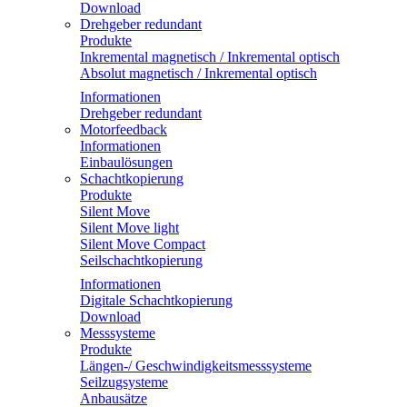
Download
Drehgeber redundant
Produkte
Inkremental magnetisch / Inkremental optisch
Absolut magnetisch / Inkremental optisch
Informationen
Drehgeber redundant
Motorfeedback
Informationen
Einbaulösungen
Schachtkopierung
Produkte
Silent Move
Silent Move light
Silent Move Compact
Seilschachtkopierung
Informationen
Digitale Schachtkopierung
Download
Messsysteme
Produkte
Längen-/ Geschwindigkeitsmesssysteme
Seilzugsysteme
Anbausätze