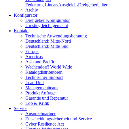
Federarm, Linear-Ausgleich-Drehgeberhalter
Archiv
Konfigurator
Drehgeber-Konfigurator
Umstieg leicht gemacht
Kontakt
Technische Anwendungsberatung
Deutschland: Mitte-Nord
Deutschland: Mitte-Süd
Europa
Americas
Asia and Pacific
Wachendorff World Wide
Katalogdistributoren
Technischer Support
Lead Unit
Managementteam
Produkt Anfrage
Garantie und Reparatur
Lob & Kritik
Service
Ansprechpartner
Entscheidungssicherheit und Service
Cyber Resilience Act