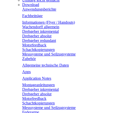
Umstieg leicht gemacht
Download
Anwendungsberichte
Fachbeiträge
Informationen (Flyer / Handouts)
Wachendorff allgemein
Drehgeber inkremental
Drehgeber absolut
Drehgeber redundant
Motorfeedback
Schachtkopierungen
Messsysteme und Seilzugsysteme
Zubehör
Allgemeine technische Daten
Apps
Application Notes
Montageanleitungen
Drehgeber inkremental
Drehgeber absolut
Motorfeedback
Schachtkopierungen
Messsysteme und Seilzugsysteme
Federarme