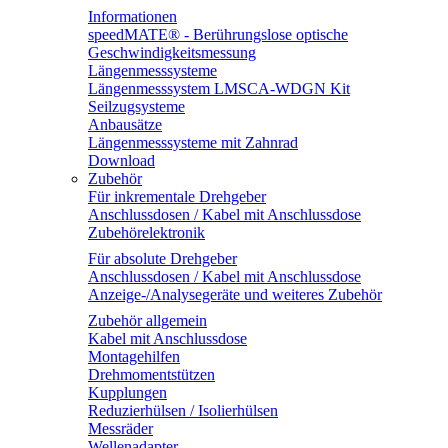
Informationen
speedMATE® - Berührungslose optische
Geschwindigkeitsmessung
Längenmesssysteme
Längenmesssystem LMSCA-WDGN Kit
Seilzugsysteme
Anbausätze
Längenmesssysteme mit Zahnrad
Download
Zubehör
Für inkrementale Drehgeber
Anschlussdosen / Kabel mit Anschlussdose
Zubehörelektronik
Für absolute Drehgeber
Anschlussdosen / Kabel mit Anschlussdose
Anzeige-/Analysegeräte und weiteres Zubehör
Zubehör allgemein
Kabel mit Anschlussdose
Montagehilfen
Drehmomentstützen
Kupplungen
Reduzierhülsen / Isolierhülsen
Messräder
Wellenadapter