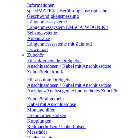
Informationen
speedMATE® - Berührungslose optische
Geschwindigkeitsmessung
Längenmesssysteme
Längenmesssystem LMSCA-WDGN Kit
Seilzugsysteme
Anbausätze
Längenmesssysteme mit Zahnrad
Download
Zubehör
Für inkrementale Drehgeber
Anschlussdosen / Kabel mit Anschlussdose
Zubehörelektronik
Für absolute Drehgeber
Anschlussdosen / Kabel mit Anschlussdose
Anzeige-/Analysegeräte und weiteres Zubehör
Zubehör allgemein
Kabel mit Anschlussdose
Montagehilfen
Drehmomentstützen
Kupplungen
Reduzierhülsen / Isolierhülsen
Messräder
Wellenadapter