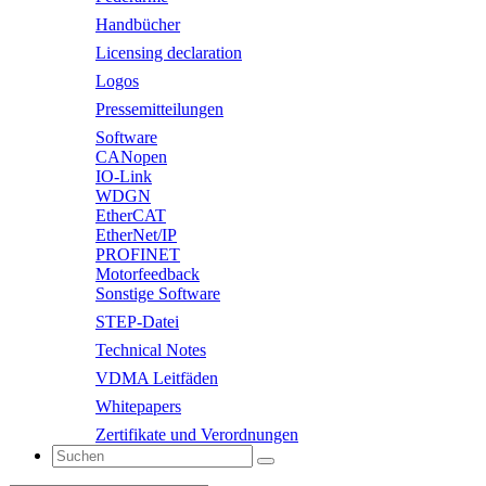
Handbücher
Licensing declaration
Logos
Pressemitteilungen
Software
CANopen
IO-Link
WDGN
EtherCAT
EtherNet/IP
PROFINET
Motorfeedback
Sonstige Software
STEP-Datei
Technical Notes
VDMA Leitfäden
Whitepapers
Zertifikate und Verordnungen