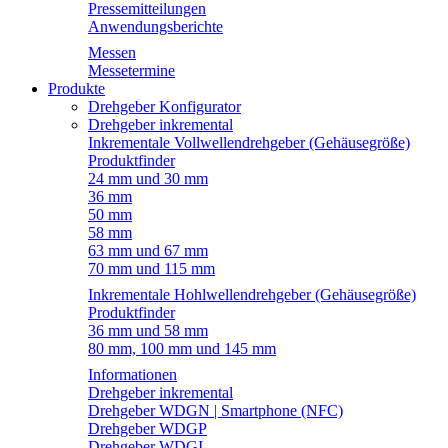
Pressemitteilungen
Anwendungsberichte
Messen
Messetermine
Produkte
Drehgeber Konfigurator
Drehgeber inkremental
Inkrementale Vollwellendrehgeber (Gehäusegröße)
Produktfinder
24 mm und 30 mm
36 mm
50 mm
58 mm
63 mm und 67 mm
70 mm und 115 mm
Inkrementale Hohlwellendrehgeber (Gehäusegröße)
Produktfinder
36 mm und 58 mm
80 mm, 100 mm und 145 mm
Informationen
Drehgeber inkremental
Drehgeber WDGN | Smartphone (NFC)
Drehgeber WDGP
Drehgeber WDGI