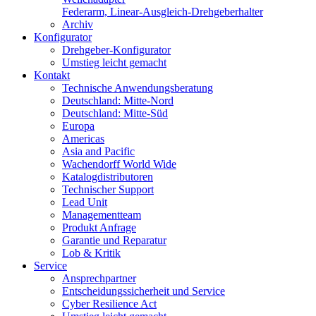
Federarm, Linear-Ausgleich-Drehgeberhalter
Archiv
Konfigurator
Drehgeber-Konfigurator
Umstieg leicht gemacht
Kontakt
Technische Anwendungsberatung
Deutschland: Mitte-Nord
Deutschland: Mitte-Süd
Europa
Americas
Asia and Pacific
Wachendorff World Wide
Katalogdistributoren
Technischer Support
Lead Unit
Managementteam
Produkt Anfrage
Garantie und Reparatur
Lob & Kritik
Service
Ansprechpartner
Entscheidungssicherheit und Service
Cyber Resilience Act