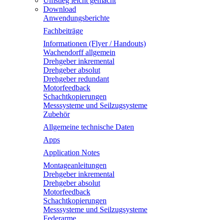
Umstieg leicht gemacht
Download
Anwendungsberichte
Fachbeiträge
Informationen (Flyer / Handouts)
Wachendorff allgemein
Drehgeber inkremental
Drehgeber absolut
Drehgeber redundant
Motorfeedback
Schachtkopierungen
Messsysteme und Seilzugsysteme
Zubehör
Allgemeine technische Daten
Apps
Application Notes
Montageanleitungen
Drehgeber inkremental
Drehgeber absolut
Motorfeedback
Schachtkopierungen
Messsysteme und Seilzugsysteme
Federarme