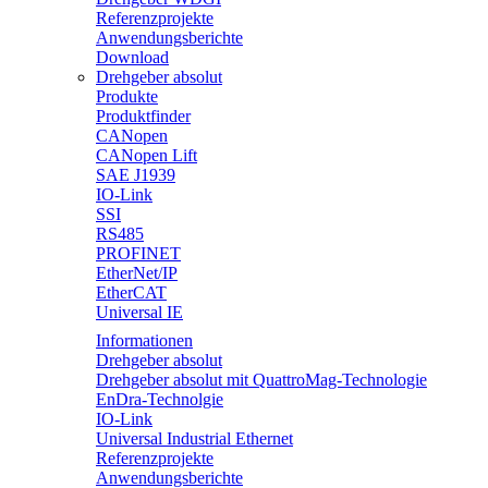
Referenzprojekte
Anwendungsberichte
Download
Drehgeber absolut
Produkte
Produktfinder
CANopen
CANopen Lift
SAE J1939
IO-Link
SSI
RS485
PROFINET
EtherNet/IP
EtherCAT
Universal IE
Informationen
Drehgeber absolut
Drehgeber absolut mit QuattroMag-Technologie
EnDra-Technolgie
IO-Link
Universal Industrial Ethernet
Referenzprojekte
Anwendungsberichte