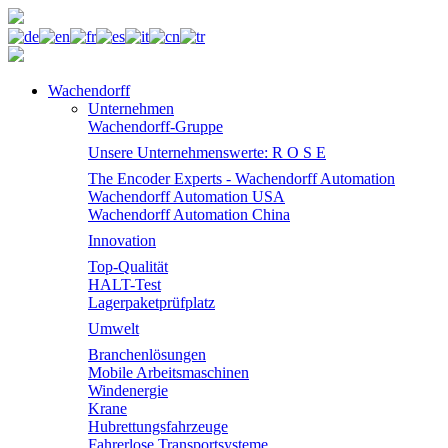
Wachendorff
Unternehmen
Wachendorff-Gruppe
Unsere Unternehmenswerte: R O S E
The Encoder Experts - Wachendorff Automation
Wachendorff Automation USA
Wachendorff Automation China
Innovation
Top-Qualität
HALT-Test
Lagerpaketprüfplatz
Umwelt
Branchenlösungen
Mobile Arbeitsmaschinen
Windenergie
Krane
Hubrettungsfahrzeuge
Fahrerlose Transportsysteme