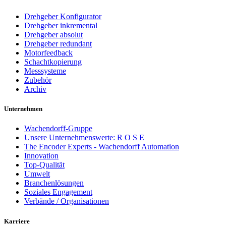
Drehgeber Konfigurator
Drehgeber inkremental
Drehgeber absolut
Drehgeber redundant
Motorfeedback
Schachtkopierung
Messsysteme
Zubehör
Archiv
Unternehmen
Wachendorff-Gruppe
Unsere Unternehmenswerte: R O S E
The Encoder Experts - Wachendorff Automation
Innovation
Top-Qualität
Umwelt
Branchenlösungen
Soziales Engagement
Verbände / Organisationen
Karriere