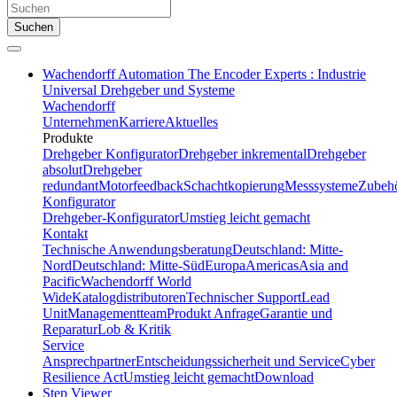
Suchen
Wachendorff Automation The Encoder Experts : Industrie
Universal Drehgeber und Systeme
Wachendorff
Unternehmen
Karriere
Aktuelles
Produkte
Drehgeber Konfigurator
Drehgeber inkremental
Drehgeber
absolut
Drehgeber
redundant
Motorfeedback
Schachtkopierung
Messsysteme
Zubeh
Konfigurator
Drehgeber-Konfigurator
Umstieg leicht gemacht
Kontakt
Technische Anwendungsberatung
Deutschland: Mitte-
Nord
Deutschland: Mitte-Süd
Europa
Americas
Asia and
Pacific
Wachendorff World
Wide
Katalogdistributoren
Technischer Support
Lead
Unit
Managementteam
Produkt Anfrage
Garantie und
Reparatur
Lob & Kritik
Service
Ansprechpartner
Entscheidungssicherheit und Service
Cyber
Resilience Act
Umstieg leicht gemacht
Download
Step Viewer