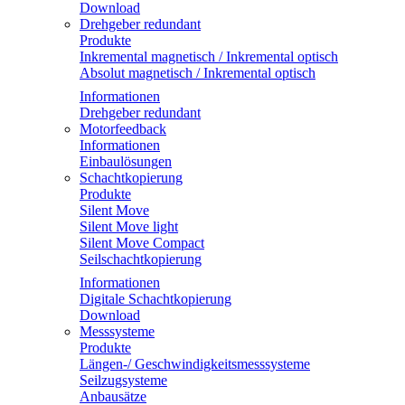
Download
Drehgeber redundant
Produkte
Inkremental magnetisch / Inkremental optisch
Absolut magnetisch / Inkremental optisch
Informationen
Drehgeber redundant
Motorfeedback
Informationen
Einbaulösungen
Schachtkopierung
Produkte
Silent Move
Silent Move light
Silent Move Compact
Seilschachtkopierung
Informationen
Digitale Schachtkopierung
Download
Messsysteme
Produkte
Längen-/ Geschwindigkeitsmesssysteme
Seilzugsysteme
Anbausätze