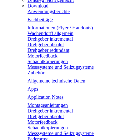
Umstieg leicht gemacht
Download
Anwendungsberichte
Fachbeiträge
Informationen (Flyer / Handouts)
Wachendorff allgemein
Drehgeber inkremental
Drehgeber absolut
Drehgeber redundant
Motorfeedback
Schachtkopierungen
Messsysteme und Seilzugsysteme
Zubehör
Allgemeine technische Daten
Apps
Application Notes
Montageanleitungen
Drehgeber inkremental
Drehgeber absolut
Motorfeedback
Schachtkopierungen
Messsysteme und Seilzugsysteme
Federarme