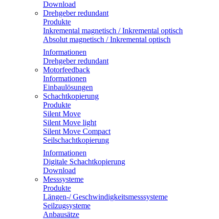
Download
Drehgeber redundant
Produkte
Inkremental magnetisch / Inkremental optisch
Absolut magnetisch / Inkremental optisch
Informationen
Drehgeber redundant
Motorfeedback
Informationen
Einbaulösungen
Schachtkopierung
Produkte
Silent Move
Silent Move light
Silent Move Compact
Seilschachtkopierung
Informationen
Digitale Schachtkopierung
Download
Messsysteme
Produkte
Längen-/ Geschwindigkeitsmesssysteme
Seilzugsysteme
Anbausätze