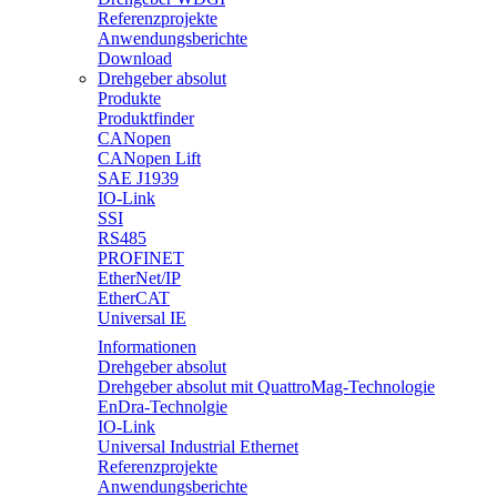
Referenzprojekte
Anwendungsberichte
Download
Drehgeber absolut
Produkte
Produktfinder
CANopen
CANopen Lift
SAE J1939
IO-Link
SSI
RS485
PROFINET
EtherNet/IP
EtherCAT
Universal IE
Informationen
Drehgeber absolut
Drehgeber absolut mit QuattroMag-Technologie
EnDra-Technolgie
IO-Link
Universal Industrial Ethernet
Referenzprojekte
Anwendungsberichte