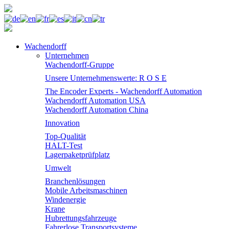
Wachendorff
Unternehmen
Wachendorff-Gruppe
Unsere Unternehmenswerte: R O S E
The Encoder Experts - Wachendorff Automation
Wachendorff Automation USA
Wachendorff Automation China
Innovation
Top-Qualität
HALT-Test
Lagerpaketprüfplatz
Umwelt
Branchenlösungen
Mobile Arbeitsmaschinen
Windenergie
Krane
Hubrettungsfahrzeuge
Fahrerlose Transportsysteme