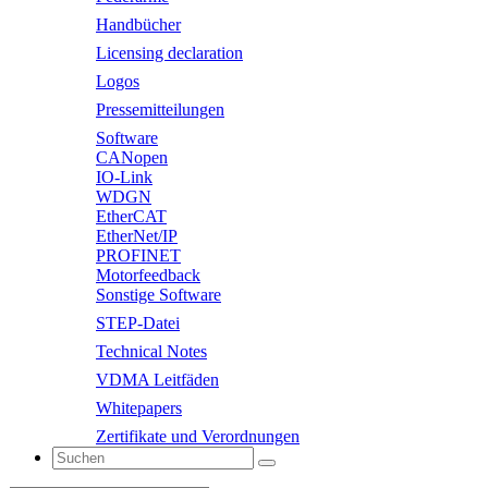
Handbücher
Licensing declaration
Logos
Pressemitteilungen
Software
CANopen
IO-Link
WDGN
EtherCAT
EtherNet/IP
PROFINET
Motorfeedback
Sonstige Software
STEP-Datei
Technical Notes
VDMA Leitfäden
Whitepapers
Zertifikate und Verordnungen