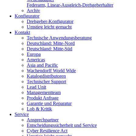
Federarm, Linear-Ausgleich-Drehgeberhalter
Archiv
Konfigurator
Drehgeber-Konfigurator
Umstieg leicht gemacht
Kontakt
Technische Anwendungsberatung
Deutschland: Mitte-Nord
Deutschland: Mitte-Süd
Europa
Americas
Asia and Pacific
Wachendorff World Wide
Katalogdistributoren
Technischer Support
Lead Unit
Managementteam
Produkt Anfrage
Garantie und Reparatur
Lob & Kritik
Service
Ansprechpartner
Entscheidungssicherheit und Service
Cyber Resilience Act