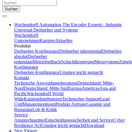
Suchen
Wachendorff Automation The Encoder Experts : Industrie
Universal Drehgeber und Systeme
Wachendorff
Unternehmen
Karriere
Aktuelles
Produkte
Drehgeber Konfigurator
Drehgeber inkremental
Drehgeber
absolut
Drehgeber
redundant
Motorfeedback
Schachtkopierung
Messsysteme
Zubeh
Konfigurator
Drehgeber-Konfigurator
Umstieg leicht gemacht
Kontakt
Technische Anwendungsberatung
Deutschland: Mitte-
Nord
Deutschland: Mitte-Süd
Europa
Americas
Asia and
Pacific
Wachendorff World
Wide
Katalogdistributoren
Technischer Support
Lead
Unit
Managementteam
Produkt Anfrage
Garantie und
Reparatur
Lob & Kritik
Service
Ansprechpartner
Entscheidungssicherheit und Service
Cyber
Resilience Act
Umstieg leicht gemacht
Download
Step Viewer