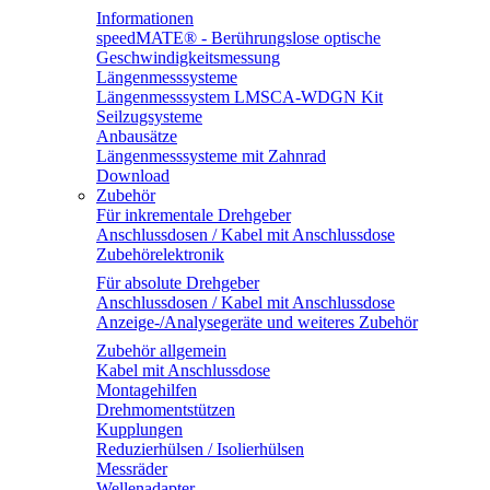
Informationen
speedMATE® - Berührungslose optische
Geschwindigkeitsmessung
Längenmesssysteme
Längenmesssystem LMSCA-WDGN Kit
Seilzugsysteme
Anbausätze
Längenmesssysteme mit Zahnrad
Download
Zubehör
Für inkrementale Drehgeber
Anschlussdosen / Kabel mit Anschlussdose
Zubehörelektronik
Für absolute Drehgeber
Anschlussdosen / Kabel mit Anschlussdose
Anzeige-/Analysegeräte und weiteres Zubehör
Zubehör allgemein
Kabel mit Anschlussdose
Montagehilfen
Drehmomentstützen
Kupplungen
Reduzierhülsen / Isolierhülsen
Messräder
Wellenadapter