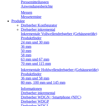
Pressemitteilungen
Anwendungsberichte
Messen
Messetermine
Produkte
Drehgeber Konfigurator
Drehgeber inkremental
Inkrementale Vollwellendrehgeber (Gehäusegröße)
Produktfinder
24 mm und 30 mm
36 mm
50 mm
58 mm
63 mm und 67 mm
70 mm und 115 mm
Inkrementale Hohlwellendrehgeber (Gehäusegröße)
Produktfinder
36 mm und 58 mm
80 mm, 100 mm und 145 mm
Informationen
Drehgeber inkremental
Drehgeber WDGN | Smartphone (NFC)
Drehgeber WDGP
Drehgeber WDGI