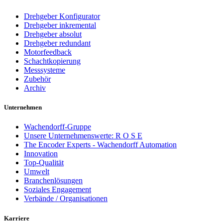
Drehgeber Konfigurator
Drehgeber inkremental
Drehgeber absolut
Drehgeber redundant
Motorfeedback
Schachtkopierung
Messsysteme
Zubehör
Archiv
Unternehmen
Wachendorff-Gruppe
Unsere Unternehmenswerte: R O S E
The Encoder Experts - Wachendorff Automation
Innovation
Top-Qualität
Umwelt
Branchenlösungen
Soziales Engagement
Verbände / Organisationen
Karriere