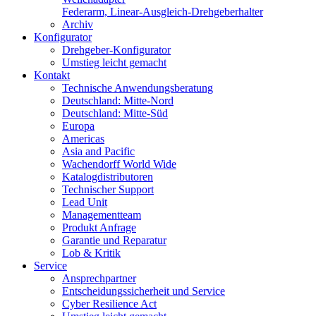
Federarm, Linear-Ausgleich-Drehgeberhalter
Archiv
Konfigurator
Drehgeber-Konfigurator
Umstieg leicht gemacht
Kontakt
Technische Anwendungsberatung
Deutschland: Mitte-Nord
Deutschland: Mitte-Süd
Europa
Americas
Asia and Pacific
Wachendorff World Wide
Katalogdistributoren
Technischer Support
Lead Unit
Managementteam
Produkt Anfrage
Garantie und Reparatur
Lob & Kritik
Service
Ansprechpartner
Entscheidungssicherheit und Service
Cyber Resilience Act