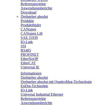
Referenzprojekte
Anwendungsberichte
Download
Drehgeber absolut
Produkte
Produktfinder
CANopen
CANopen Lift
SAE J1939
IO-Link
SSI
RS485
PROFINET
EtherNet/IP
EtherCAT
Universal IE
Informationen
Drehgeber absolut
Drehgeber absolut mit QuattroMag-Technologie
EnDra-Technolgie
IO-Link
Universal Industrial Ethernet
Referenzprojekte
Anwendungsberichte