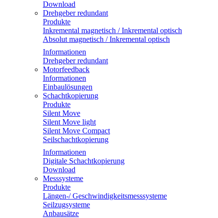
Download
Drehgeber redundant
Produkte
Inkremental magnetisch / Inkremental optisch
Absolut magnetisch / Inkremental optisch
Informationen
Drehgeber redundant
Motorfeedback
Informationen
Einbaulösungen
Schachtkopierung
Produkte
Silent Move
Silent Move light
Silent Move Compact
Seilschachtkopierung
Informationen
Digitale Schachtkopierung
Download
Messsysteme
Produkte
Längen-/ Geschwindigkeitsmesssysteme
Seilzugsysteme
Anbausätze