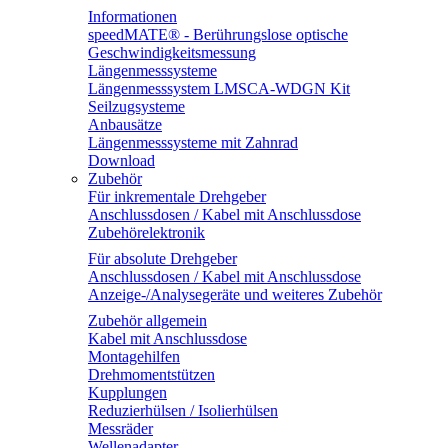
Informationen
speedMATE® - Berührungslose optische
Geschwindigkeitsmessung
Längenmesssysteme
Längenmesssystem LMSCA-WDGN Kit
Seilzugsysteme
Anbausätze
Längenmesssysteme mit Zahnrad
Download
Zubehör
Für inkrementale Drehgeber
Anschlussdosen / Kabel mit Anschlussdose
Zubehörelektronik
Für absolute Drehgeber
Anschlussdosen / Kabel mit Anschlussdose
Anzeige-/Analysegeräte und weiteres Zubehör
Zubehör allgemein
Kabel mit Anschlussdose
Montagehilfen
Drehmomentstützen
Kupplungen
Reduzierhülsen / Isolierhülsen
Messräder
Wellenadapter