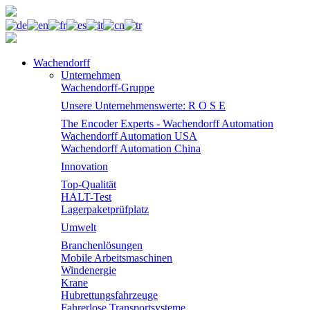
Wachendorff
Unternehmen
Wachendorff-Gruppe
Unsere Unternehmenswerte: R O S E
The Encoder Experts - Wachendorff Automation
Wachendorff Automation USA
Wachendorff Automation China
Innovation
Top-Qualität
HALT-Test
Lagerpaketprüfplatz
Umwelt
Branchenlösungen
Mobile Arbeitsmaschinen
Windenergie
Krane
Hubrettungsfahrzeuge
Fahrerlose Transportsysteme