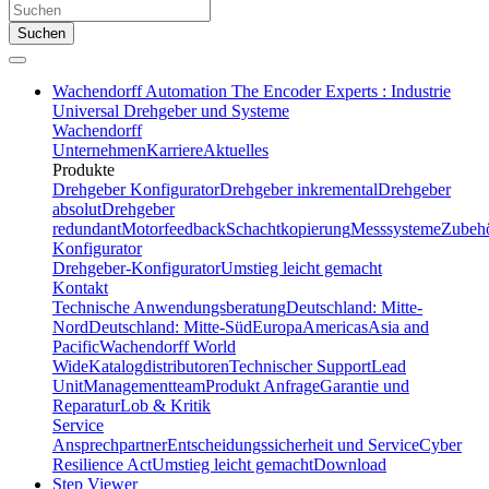
Suchen
Wachendorff Automation The Encoder Experts : Industrie
Universal Drehgeber und Systeme
Wachendorff
Unternehmen
Karriere
Aktuelles
Produkte
Drehgeber Konfigurator
Drehgeber inkremental
Drehgeber
absolut
Drehgeber
redundant
Motorfeedback
Schachtkopierung
Messsysteme
Zubeh
Konfigurator
Drehgeber-Konfigurator
Umstieg leicht gemacht
Kontakt
Technische Anwendungsberatung
Deutschland: Mitte-
Nord
Deutschland: Mitte-Süd
Europa
Americas
Asia and
Pacific
Wachendorff World
Wide
Katalogdistributoren
Technischer Support
Lead
Unit
Managementteam
Produkt Anfrage
Garantie und
Reparatur
Lob & Kritik
Service
Ansprechpartner
Entscheidungssicherheit und Service
Cyber
Resilience Act
Umstieg leicht gemacht
Download
Step Viewer