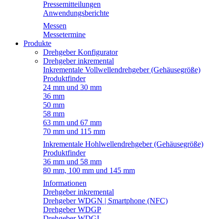
Pressemitteilungen
Anwendungsberichte
Messen
Messetermine
Produkte
Drehgeber Konfigurator
Drehgeber inkremental
Inkrementale Vollwellendrehgeber (Gehäusegröße)
Produktfinder
24 mm und 30 mm
36 mm
50 mm
58 mm
63 mm und 67 mm
70 mm und 115 mm
Inkrementale Hohlwellendrehgeber (Gehäusegröße)
Produktfinder
36 mm und 58 mm
80 mm, 100 mm und 145 mm
Informationen
Drehgeber inkremental
Drehgeber WDGN | Smartphone (NFC)
Drehgeber WDGP
Drehgeber WDGI