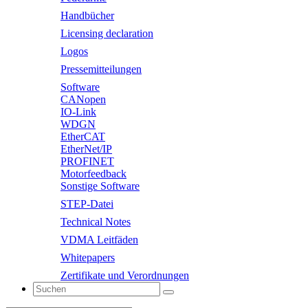
Handbücher
Licensing declaration
Logos
Pressemitteilungen
Software
CANopen
IO-Link
WDGN
EtherCAT
EtherNet/IP
PROFINET
Motorfeedback
Sonstige Software
STEP-Datei
Technical Notes
VDMA Leitfäden
Whitepapers
Zertifikate und Verordnungen