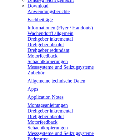
Umstieg leicht gemacht
Download
Anwendungsberichte
Fachbeiträge
Informationen (Flyer / Handouts)
Wachendorff allgemein
Drehgeber inkremental
Drehgeber absolut
Drehgeber redundant
Motorfeedback
Schachtkopierungen
Messsysteme und Seilzugsysteme
Zubehör
Allgemeine technische Daten
Apps
Application Notes
Montageanleitungen
Drehgeber inkremental
Drehgeber absolut
Motorfeedback
Schachtkopierungen
Messsysteme und Seilzugsysteme
Federarme