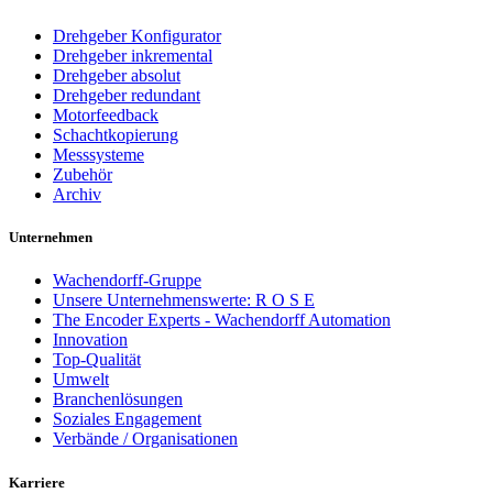
Drehgeber Konfigurator
Drehgeber inkremental
Drehgeber absolut
Drehgeber redundant
Motorfeedback
Schachtkopierung
Messsysteme
Zubehör
Archiv
Unternehmen
Wachendorff-Gruppe
Unsere Unternehmenswerte: R O S E
The Encoder Experts - Wachendorff Automation
Innovation
Top-Qualität
Umwelt
Branchenlösungen
Soziales Engagement
Verbände / Organisationen
Karriere