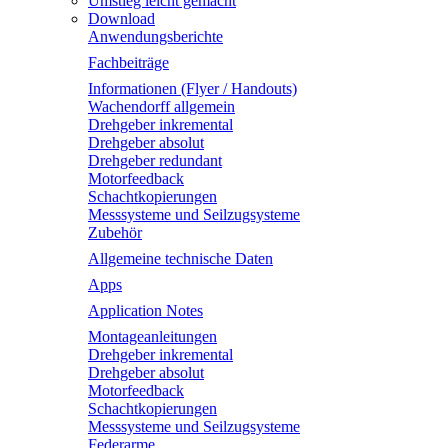
Umstieg leicht gemacht
Download
Anwendungsberichte
Fachbeiträge
Informationen (Flyer / Handouts)
Wachendorff allgemein
Drehgeber inkremental
Drehgeber absolut
Drehgeber redundant
Motorfeedback
Schachtkopierungen
Messsysteme und Seilzugsysteme
Zubehör
Allgemeine technische Daten
Apps
Application Notes
Montageanleitungen
Drehgeber inkremental
Drehgeber absolut
Motorfeedback
Schachtkopierungen
Messsysteme und Seilzugsysteme
Federarme