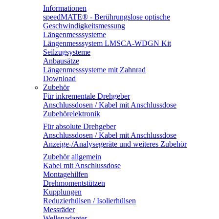
Informationen
speedMATE® - Berührungslose optische
Geschwindigkeitsmessung
Längenmesssysteme
Längenmesssystem LMSCA-WDGN Kit
Seilzugsysteme
Anbausätze
Längenmesssysteme mit Zahnrad
Download
Zubehör
Für inkrementale Drehgeber
Anschlussdosen / Kabel mit Anschlussdose
Zubehörelektronik
Für absolute Drehgeber
Anschlussdosen / Kabel mit Anschlussdose
Anzeige-/Analysegeräte und weiteres Zubehör
Zubehör allgemein
Kabel mit Anschlussdose
Montagehilfen
Drehmomentstützen
Kupplungen
Reduzierhülsen / Isolierhülsen
Messräder
Wellenadapter