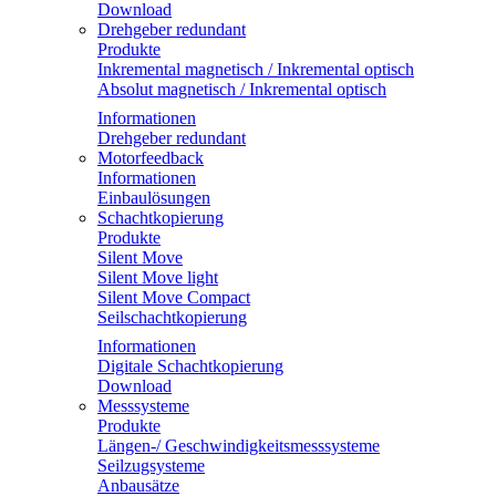
Download
Drehgeber redundant
Produkte
Inkremental magnetisch / Inkremental optisch
Absolut magnetisch / Inkremental optisch
Informationen
Drehgeber redundant
Motorfeedback
Informationen
Einbaulösungen
Schachtkopierung
Produkte
Silent Move
Silent Move light
Silent Move Compact
Seilschachtkopierung
Informationen
Digitale Schachtkopierung
Download
Messsysteme
Produkte
Längen-/ Geschwindigkeitsmesssysteme
Seilzugsysteme
Anbausätze