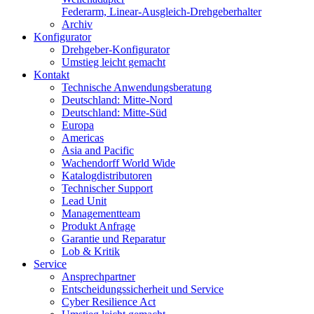
Federarm, Linear-Ausgleich-Drehgeberhalter
Archiv
Konfigurator
Drehgeber-Konfigurator
Umstieg leicht gemacht
Kontakt
Technische Anwendungsberatung
Deutschland: Mitte-Nord
Deutschland: Mitte-Süd
Europa
Americas
Asia and Pacific
Wachendorff World Wide
Katalogdistributoren
Technischer Support
Lead Unit
Managementteam
Produkt Anfrage
Garantie und Reparatur
Lob & Kritik
Service
Ansprechpartner
Entscheidungssicherheit und Service
Cyber Resilience Act