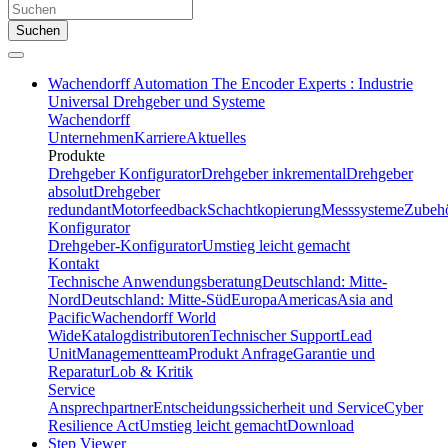
Suchen
Wachendorff Automation The Encoder Experts : Industrie
Universal Drehgeber und Systeme
Wachendorff
Unternehmen
Karriere
Aktuelles
Produkte
Drehgeber Konfigurator
Drehgeber inkremental
Drehgeber
absolut
Drehgeber
redundant
Motorfeedback
Schachtkopierung
Messsysteme
Zubeh
Konfigurator
Drehgeber-Konfigurator
Umstieg leicht gemacht
Kontakt
Technische Anwendungsberatung
Deutschland: Mitte-
Nord
Deutschland: Mitte-Süd
Europa
Americas
Asia and
Pacific
Wachendorff World
Wide
Katalogdistributoren
Technischer Support
Lead
Unit
Managementteam
Produkt Anfrage
Garantie und
Reparatur
Lob & Kritik
Service
Ansprechpartner
Entscheidungssicherheit und Service
Cyber
Resilience Act
Umstieg leicht gemacht
Download
Step Viewer