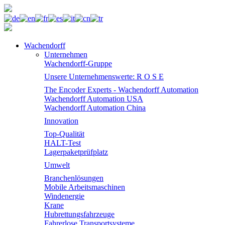
Wachendorff
Unternehmen
Wachendorff-Gruppe
Unsere Unternehmenswerte: R O S E
The Encoder Experts - Wachendorff Automation
Wachendorff Automation USA
Wachendorff Automation China
Innovation
Top-Qualität
HALT-Test
Lagerpaketprüfplatz
Umwelt
Branchenlösungen
Mobile Arbeitsmaschinen
Windenergie
Krane
Hubrettungsfahrzeuge
Fahrerlose Transportsysteme