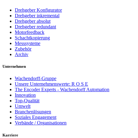
Drehgeber Konfigurator
Drehgeber inkremental
Drehgeber absolut
Drehgeber redundant
Motorfeedback
Schachtkopierung
Messsysteme
Zubehör
Archiv
Unternehmen
Wachendorff-Gruppe
Unsere Unternehmenswerte: R O S E
The Encoder Experts - Wachendorff Automation
Innovation
Top-Qualität
Umwelt
Branchenlösungen
Soziales Engagement
Verbände / Organisationen
Karriere