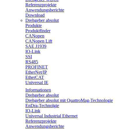
Referenzprojekte
Anwendungsberichte
Download
Drehgeber absolut
Produkte
Produktfinder
CANopen
CANopen Lift
SAE J1939
IO-Link
SSI
RS485
PROFINET
EtherNet/IP
EtherCAT
Universal IE
Informationen
Drehgeber absolut
Drehgeber absolut mit QuattroMag-Technologie
EnDra-Technolgie
IO-Link
Universal Industrial Ethernet
Referenzprojekte
Anwendungsberichte