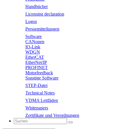
Handbücher
Licensing declaration
Logos
Pressemitteilungen
Software
CANopen
IO-Link
WDGN
EtherCAT
EtherNet/IP
PROFINET
Motorfeedback
Sonstige Software
STEP-Datei
Technical Notes
VDMA Leitfäden
Whitepapers
Zertifikate und Verordnungen