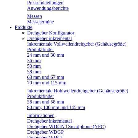
Pressemitteilungen
Anwendungsberichte
Messen
Messetermine
Produkte
Drehgeber Konfigurator
Drehgeber inkremental
Inkrementale Vollwellendrehgeber (Gehäusegröße)
Produktfinder
24 mm und 30 mm
36 mm
50 mm
58 mm
63 mm und 67 mm
70 mm und 115 mm
Inkrementale Hohlwellendrehgeber (Gehäusegröße)
Produktfinder
36 mm und 58 mm
80 mm, 100 mm und 145 mm
Informationen
Drehgeber inkremental
Drehgeber WDGN | Smartphone (NFC)
Drehgeber WDGP
Drehgeber WDGI