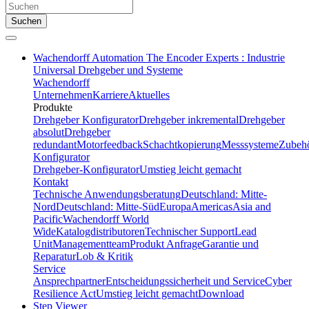
Suchen
Wachendorff Automation The Encoder Experts : Industrie
Universal Drehgeber und Systeme
Wachendorff
Unternehmen
Karriere
Aktuelles
Produkte
Drehgeber Konfigurator
Drehgeber inkremental
Drehgeber
absolut
Drehgeber
redundant
Motorfeedback
Schachtkopierung
Messsysteme
Zubeh
Konfigurator
Drehgeber-Konfigurator
Umstieg leicht gemacht
Kontakt
Technische Anwendungsberatung
Deutschland: Mitte-
Nord
Deutschland: Mitte-Süd
Europa
Americas
Asia and
Pacific
Wachendorff World
Wide
Katalogdistributoren
Technischer Support
Lead
Unit
Managementteam
Produkt Anfrage
Garantie und
Reparatur
Lob & Kritik
Service
Ansprechpartner
Entscheidungssicherheit und Service
Cyber
Resilience Act
Umstieg leicht gemacht
Download
Step Viewer