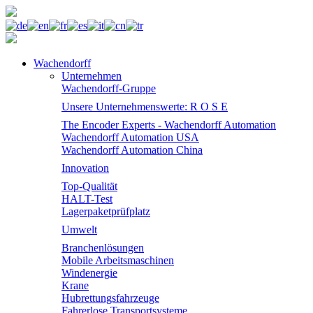
Wachendorff
Unternehmen
Wachendorff-Gruppe
Unsere Unternehmenswerte: R O S E
The Encoder Experts - Wachendorff Automation
Wachendorff Automation USA
Wachendorff Automation China
Innovation
Top-Qualität
HALT-Test
Lagerpaketprüfplatz
Umwelt
Branchenlösungen
Mobile Arbeitsmaschinen
Windenergie
Krane
Hubrettungsfahrzeuge
Fahrerlose Transportsysteme