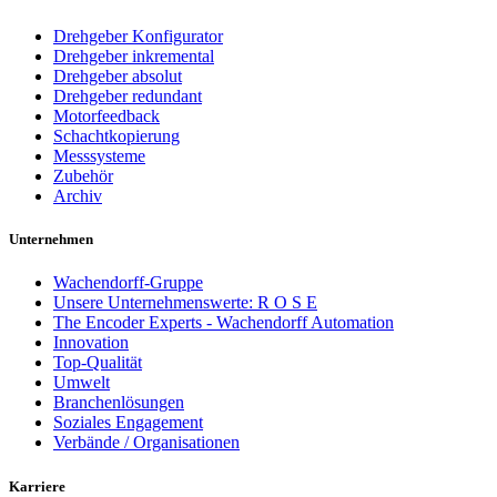
Drehgeber Konfigurator
Drehgeber inkremental
Drehgeber absolut
Drehgeber redundant
Motorfeedback
Schachtkopierung
Messsysteme
Zubehör
Archiv
Unternehmen
Wachendorff-Gruppe
Unsere Unternehmenswerte: R O S E
The Encoder Experts - Wachendorff Automation
Innovation
Top-Qualität
Umwelt
Branchenlösungen
Soziales Engagement
Verbände / Organisationen
Karriere