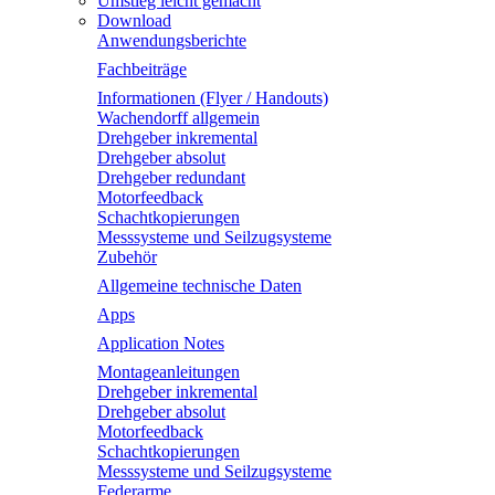
Umstieg leicht gemacht
Download
Anwendungsberichte
Fachbeiträge
Informationen (Flyer / Handouts)
Wachendorff allgemein
Drehgeber inkremental
Drehgeber absolut
Drehgeber redundant
Motorfeedback
Schachtkopierungen
Messsysteme und Seilzugsysteme
Zubehör
Allgemeine technische Daten
Apps
Application Notes
Montageanleitungen
Drehgeber inkremental
Drehgeber absolut
Motorfeedback
Schachtkopierungen
Messsysteme und Seilzugsysteme
Federarme