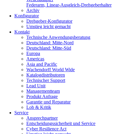
Federarm, Linear-Ausgleich-Drehgeberhalter
Archiv
Konfigurator
Drehgeber-Konfigurator
Umstieg leicht gemacht
Kontakt
Technische Anwendungsberatung
Deutschland: Mitte-Nord
Deutschland: Mitte-Süd
Europa
Americas
Asia and Pacific
Wachendorff World Wide
Katalogdistributoren
Technischer Support
Lead Unit
Managementteam
Produkt Anfrage
Garantie und Reparatur
Lob & Kritik
Service
Ansprechpartner
Entscheidungssicherheit und Service
Cyber Resilience Act