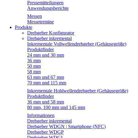
Pressemitteilungen
Anwendungsberichte
Messen
Messetermine
Produkte
Drehgeber Konfigurator
Drehgeber inkremental
Inkrementale Vollwellendrehgeber (Gehäusegröße)
Produktfinder
24 mm und 30 mm
36 mm
50 mm
58 mm
63 mm und 67 mm
70 mm und 115 mm
Inkrementale Hohlwellendrehgeber (Gehäusegröße)
Produktfinder
36 mm und 58 mm
80 mm, 100 mm und 145 mm
Informationen
Drehgeber inkremental
Drehgeber WDGN | Smartphone (NFC)
Drehgeber WDGP
Drehgeber WDGI