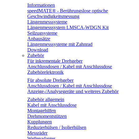
Informationen
speedMATE® - Berührungslose optische
Geschwindigkeitsmessung
Längenmesssysteme
Längenmesssystem LMSCA-WDGN Kit
Seilzugsysteme
Anbausätze
Längenmesssysteme mit Zahnrad
Download
Zubehör
Für inkrementale Drehgeber
Anschlussdosen / Kabel mit Anschlussdose
Zubehörelektronik
Für absolute Drehgeber
Anschlussdosen / Kabel mit Anschlussdose
Anzeige-/Analysegeräte und weiteres Zubehör
Zubehör allgemein
Kabel mit Anschlussdose
Montagehilfen
Drehmomentstützen
Kupplungen
Reduzierhülsen / Isolierhülsen
Messräder
Wellenadapter