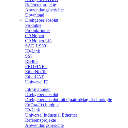
Referenzprojekte
Anwendungsberichte
Download
Drehgeber absolut
Produkte
Produktfinder
CANopen
CANopen Lift
SAE J1939
IO-Link
SSI
RS485
PROFINET
EtherNet/IP
EtherCAT
Universal IE
Informationen
Drehgeber absolut
Drehgeber absolut mit QuattroMag-Technologie
EnDra-Technolgie
IO-Link
Universal Industrial Ethernet
Referenzprojekte
Anwendungsberichte