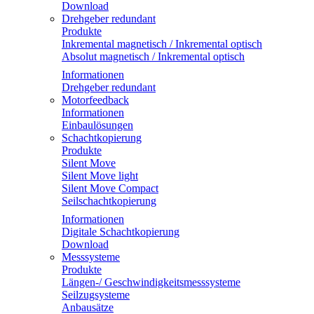
Download
Drehgeber redundant
Produkte
Inkremental magnetisch / Inkremental optisch
Absolut magnetisch / Inkremental optisch
Informationen
Drehgeber redundant
Motorfeedback
Informationen
Einbaulösungen
Schachtkopierung
Produkte
Silent Move
Silent Move light
Silent Move Compact
Seilschachtkopierung
Informationen
Digitale Schachtkopierung
Download
Messsysteme
Produkte
Längen-/ Geschwindigkeitsmesssysteme
Seilzugsysteme
Anbausätze