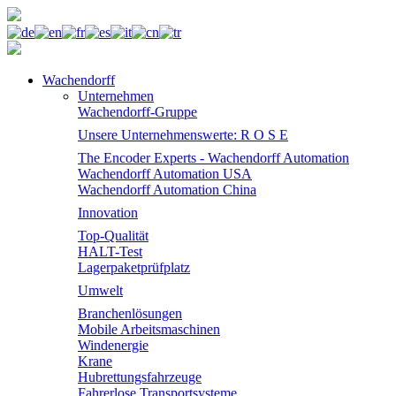
Wachendorff
Unternehmen
Wachendorff-Gruppe
Unsere Unternehmenswerte: R O S E
The Encoder Experts - Wachendorff Automation
Wachendorff Automation USA
Wachendorff Automation China
Innovation
Top-Qualität
HALT-Test
Lagerpaketprüfplatz
Umwelt
Branchenlösungen
Mobile Arbeitsmaschinen
Windenergie
Krane
Hubrettungsfahrzeuge
Fahrerlose Transportsysteme