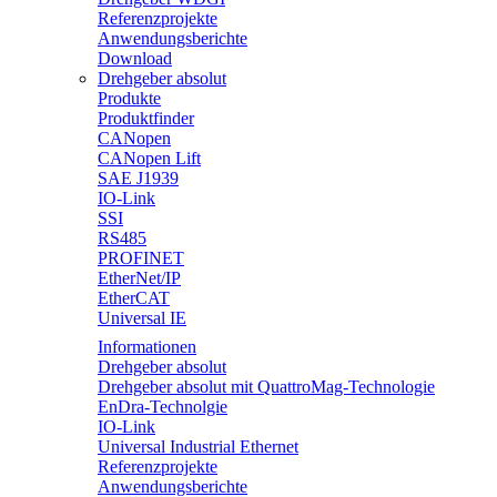
Referenzprojekte
Anwendungsberichte
Download
Drehgeber absolut
Produkte
Produktfinder
CANopen
CANopen Lift
SAE J1939
IO-Link
SSI
RS485
PROFINET
EtherNet/IP
EtherCAT
Universal IE
Informationen
Drehgeber absolut
Drehgeber absolut mit QuattroMag-Technologie
EnDra-Technolgie
IO-Link
Universal Industrial Ethernet
Referenzprojekte
Anwendungsberichte