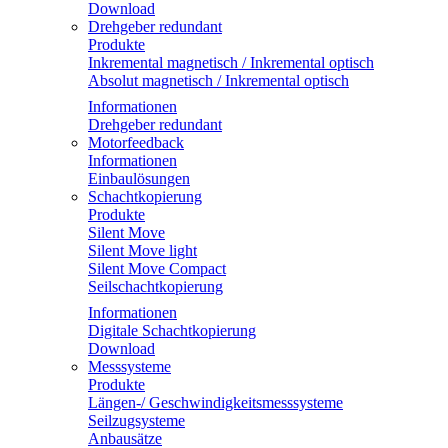
Download
Drehgeber redundant
Produkte
Inkremental magnetisch / Inkremental optisch
Absolut magnetisch / Inkremental optisch
Informationen
Drehgeber redundant
Motorfeedback
Informationen
Einbaulösungen
Schachtkopierung
Produkte
Silent Move
Silent Move light
Silent Move Compact
Seilschachtkopierung
Informationen
Digitale Schachtkopierung
Download
Messsysteme
Produkte
Längen-/ Geschwindigkeitsmesssysteme
Seilzugsysteme
Anbausätze