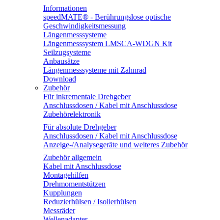
Informationen
speedMATE® - Berührungslose optische
Geschwindigkeitsmessung
Längenmesssysteme
Längenmesssystem LMSCA-WDGN Kit
Seilzugsysteme
Anbausätze
Längenmesssysteme mit Zahnrad
Download
Zubehör
Für inkrementale Drehgeber
Anschlussdosen / Kabel mit Anschlussdose
Zubehörelektronik
Für absolute Drehgeber
Anschlussdosen / Kabel mit Anschlussdose
Anzeige-/Analysegeräte und weiteres Zubehör
Zubehör allgemein
Kabel mit Anschlussdose
Montagehilfen
Drehmomentstützen
Kupplungen
Reduzierhülsen / Isolierhülsen
Messräder
Wellenadapter