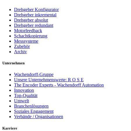
Drehgeber Konfigurator
Drehgeber inkremental
Drehgeber absolut
Drehgeber redundant
Motorfeedback
Schachtkopierung
Messsysteme
Zubehör
Archiv
Unternehmen
Wachendorff-Gruppe
Unsere Unternehmenswerte: R O S E
The Encoder Experts - Wachendorff Automation
Innovation
Top-Qualität
Umwelt
Branchenlösungen
Soziales Engagement
Verbände / Organisationen
Karriere