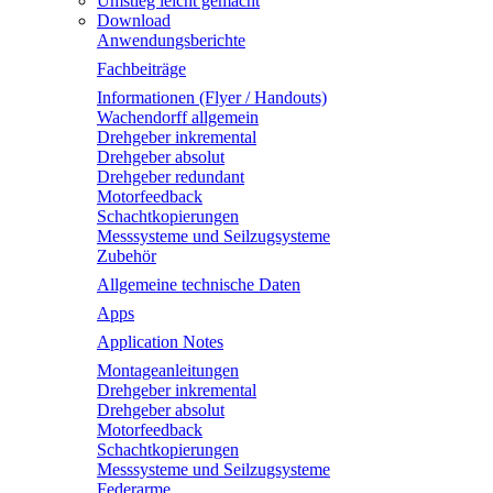
Umstieg leicht gemacht
Download
Anwendungsberichte
Fachbeiträge
Informationen (Flyer / Handouts)
Wachendorff allgemein
Drehgeber inkremental
Drehgeber absolut
Drehgeber redundant
Motorfeedback
Schachtkopierungen
Messsysteme und Seilzugsysteme
Zubehör
Allgemeine technische Daten
Apps
Application Notes
Montageanleitungen
Drehgeber inkremental
Drehgeber absolut
Motorfeedback
Schachtkopierungen
Messsysteme und Seilzugsysteme
Federarme