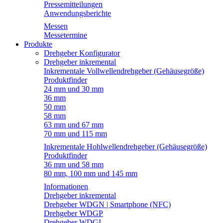
Pressemitteilungen
Anwendungsberichte
Messen
Messetermine
Produkte
Drehgeber Konfigurator
Drehgeber inkremental
Inkrementale Vollwellendrehgeber (Gehäusegröße)
Produktfinder
24 mm und 30 mm
36 mm
50 mm
58 mm
63 mm und 67 mm
70 mm und 115 mm
Inkrementale Hohlwellendrehgeber (Gehäusegröße)
Produktfinder
36 mm und 58 mm
80 mm, 100 mm und 145 mm
Informationen
Drehgeber inkremental
Drehgeber WDGN | Smartphone (NFC)
Drehgeber WDGP
Drehgeber WDGI