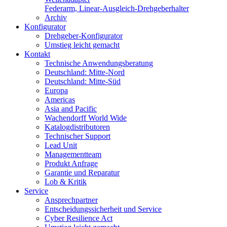
Federarm, Linear-Ausgleich-Drehgeberhalter
Archiv
Konfigurator
Drehgeber-Konfigurator
Umstieg leicht gemacht
Kontakt
Technische Anwendungsberatung
Deutschland: Mitte-Nord
Deutschland: Mitte-Süd
Europa
Americas
Asia and Pacific
Wachendorff World Wide
Katalogdistributoren
Technischer Support
Lead Unit
Managementteam
Produkt Anfrage
Garantie und Reparatur
Lob & Kritik
Service
Ansprechpartner
Entscheidungssicherheit und Service
Cyber Resilience Act