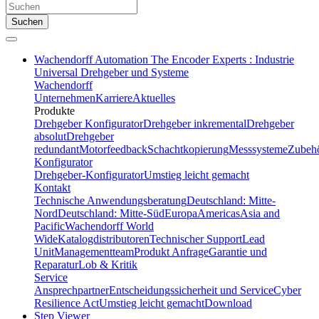
Suchen
Wachendorff Automation The Encoder Experts : Industrie
Universal Drehgeber und Systeme
Wachendorff
Unternehmen
Karriere
Aktuelles
Produkte
Drehgeber Konfigurator
Drehgeber inkremental
Drehgeber
absolut
Drehgeber
redundant
Motorfeedback
Schachtkopierung
Messsysteme
Zubeh
Konfigurator
Drehgeber-Konfigurator
Umstieg leicht gemacht
Kontakt
Technische Anwendungsberatung
Deutschland: Mitte-
Nord
Deutschland: Mitte-Süd
Europa
Americas
Asia and
Pacific
Wachendorff World
Wide
Katalogdistributoren
Technischer Support
Lead
Unit
Managementteam
Produkt Anfrage
Garantie und
Reparatur
Lob & Kritik
Service
Ansprechpartner
Entscheidungssicherheit und Service
Cyber
Resilience Act
Umstieg leicht gemacht
Download
Step Viewer