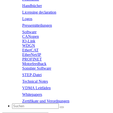
Handbücher
Licensing declaration
Logos
Pressemitteilungen
Software
CANopen
IO-Link
WDGN
EtherCAT
EtherNet/IP
PROFINET
Motorfeedback
Sonstige Software
STEP-Datei
Technical Notes
VDMA Leitfäden
Whitepapers
Zertifikate und Verordnungen