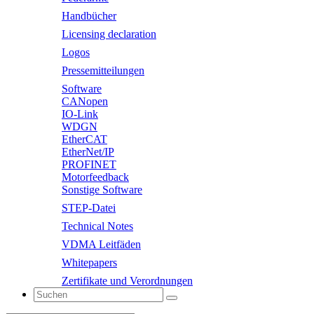
Handbücher
Licensing declaration
Logos
Pressemitteilungen
Software
CANopen
IO-Link
WDGN
EtherCAT
EtherNet/IP
PROFINET
Motorfeedback
Sonstige Software
STEP-Datei
Technical Notes
VDMA Leitfäden
Whitepapers
Zertifikate und Verordnungen