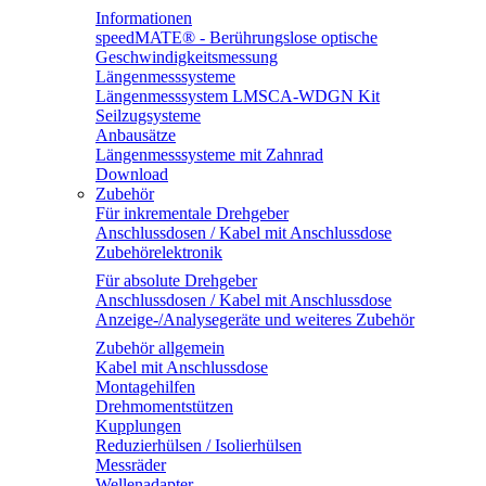
Informationen
speedMATE® - Berührungslose optische
Geschwindigkeitsmessung
Längenmesssysteme
Längenmesssystem LMSCA-WDGN Kit
Seilzugsysteme
Anbausätze
Längenmesssysteme mit Zahnrad
Download
Zubehör
Für inkrementale Drehgeber
Anschlussdosen / Kabel mit Anschlussdose
Zubehörelektronik
Für absolute Drehgeber
Anschlussdosen / Kabel mit Anschlussdose
Anzeige-/Analysegeräte und weiteres Zubehör
Zubehör allgemein
Kabel mit Anschlussdose
Montagehilfen
Drehmomentstützen
Kupplungen
Reduzierhülsen / Isolierhülsen
Messräder
Wellenadapter