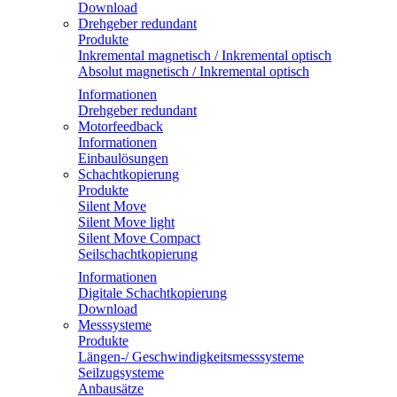
Download
Drehgeber redundant
Produkte
Inkremental magnetisch / Inkremental optisch
Absolut magnetisch / Inkremental optisch
Informationen
Drehgeber redundant
Motorfeedback
Informationen
Einbaulösungen
Schachtkopierung
Produkte
Silent Move
Silent Move light
Silent Move Compact
Seilschachtkopierung
Informationen
Digitale Schachtkopierung
Download
Messsysteme
Produkte
Längen-/ Geschwindigkeitsmesssysteme
Seilzugsysteme
Anbausätze