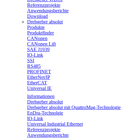
Referenzprojekte
Anwendungsberichte
Download
Drehgeber absolut
Produkte
Produktfinder
CANopen
CANopen Lift
SAE J1939
IO-Link
SSI
RS485
PROFINET
EtherNet/IP
EtherCAT
Universal IE
Informationen
Drehgeber absolut
Drehgeber absolut mit QuattroMag-Technologie
EnDra-Technolgie
IO-Link
Universal Industrial Ethernet
Referenzprojekte
Anwendungsberichte