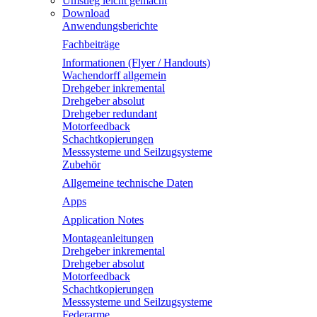
Umstieg leicht gemacht
Download
Anwendungsberichte
Fachbeiträge
Informationen (Flyer / Handouts)
Wachendorff allgemein
Drehgeber inkremental
Drehgeber absolut
Drehgeber redundant
Motorfeedback
Schachtkopierungen
Messsysteme und Seilzugsysteme
Zubehör
Allgemeine technische Daten
Apps
Application Notes
Montageanleitungen
Drehgeber inkremental
Drehgeber absolut
Motorfeedback
Schachtkopierungen
Messsysteme und Seilzugsysteme
Federarme