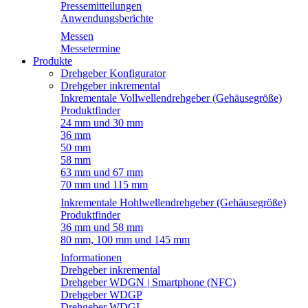
Pressemitteilungen
Anwendungsberichte
Messen
Messetermine
Produkte
Drehgeber Konfigurator
Drehgeber inkremental
Inkrementale Vollwellendrehgeber (Gehäusegröße)
Produktfinder
24 mm und 30 mm
36 mm
50 mm
58 mm
63 mm und 67 mm
70 mm und 115 mm
Inkrementale Hohlwellendrehgeber (Gehäusegröße)
Produktfinder
36 mm und 58 mm
80 mm, 100 mm und 145 mm
Informationen
Drehgeber inkremental
Drehgeber WDGN | Smartphone (NFC)
Drehgeber WDGP
Drehgeber WDGI