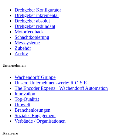
Drehgeber Konfigurator
Drehgeber inkremental
Drehgeber absolut
Drehgeber redundant
Motorfeedback
Schachtkopierung
Messsysteme
Zubehör
Archiv
Unternehmen
Wachendorff-Gruppe
Unsere Unternehmenswerte: R O S E
The Encoder Experts - Wachendorff Automation
Innovation
Top-Qualität
Umwelt
Branchenlösungen
Soziales Engagement
Verbände / Organisationen
Karriere