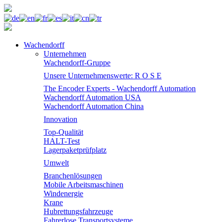
Wachendorff
Unternehmen
Wachendorff-Gruppe
Unsere Unternehmenswerte: R O S E
The Encoder Experts - Wachendorff Automation
Wachendorff Automation USA
Wachendorff Automation China
Innovation
Top-Qualität
HALT-Test
Lagerpaketprüfplatz
Umwelt
Branchenlösungen
Mobile Arbeitsmaschinen
Windenergie
Krane
Hubrettungsfahrzeuge
Fahrerlose Transportsysteme