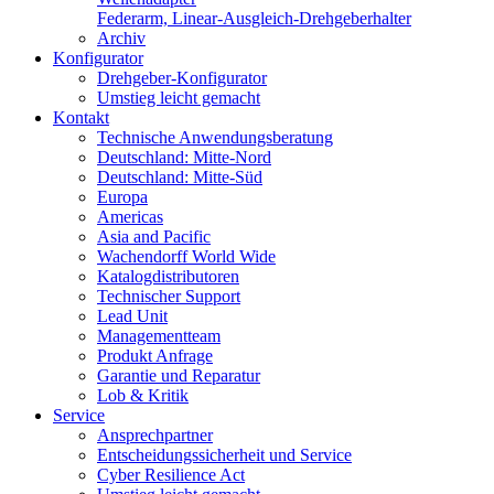
Federarm, Linear-Ausgleich-Drehgeberhalter
Archiv
Konfigurator
Drehgeber-Konfigurator
Umstieg leicht gemacht
Kontakt
Technische Anwendungsberatung
Deutschland: Mitte-Nord
Deutschland: Mitte-Süd
Europa
Americas
Asia and Pacific
Wachendorff World Wide
Katalogdistributoren
Technischer Support
Lead Unit
Managementteam
Produkt Anfrage
Garantie und Reparatur
Lob & Kritik
Service
Ansprechpartner
Entscheidungssicherheit und Service
Cyber Resilience Act