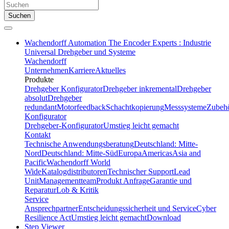
Suchen
Wachendorff Automation The Encoder Experts : Industrie
Universal Drehgeber und Systeme
Wachendorff
Unternehmen
Karriere
Aktuelles
Produkte
Drehgeber Konfigurator
Drehgeber inkremental
Drehgeber
absolut
Drehgeber
redundant
Motorfeedback
Schachtkopierung
Messsysteme
Zubeh
Konfigurator
Drehgeber-Konfigurator
Umstieg leicht gemacht
Kontakt
Technische Anwendungsberatung
Deutschland: Mitte-
Nord
Deutschland: Mitte-Süd
Europa
Americas
Asia and
Pacific
Wachendorff World
Wide
Katalogdistributoren
Technischer Support
Lead
Unit
Managementteam
Produkt Anfrage
Garantie und
Reparatur
Lob & Kritik
Service
Ansprechpartner
Entscheidungssicherheit und Service
Cyber
Resilience Act
Umstieg leicht gemacht
Download
Step Viewer