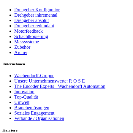
Drehgeber Konfigurator
Drehgeber inkremental
Drehgeber absolut
Drehgeber redundant
Motorfeedback
Schachtkopierung
Messsysteme
Zubehör
Archiv
Unternehmen
Wachendorff-Gruppe
Unsere Unternehmenswerte: R O S E
The Encoder Experts - Wachendorff Automation
Innovation
Top-Qualität
Umwelt
Branchenlösungen
Soziales Engagement
Verbände / Organisationen
Karriere