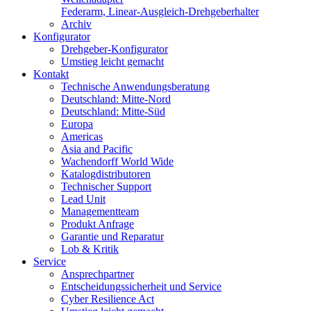
Federarm, Linear-Ausgleich-Drehgeberhalter
Archiv
Konfigurator
Drehgeber-Konfigurator
Umstieg leicht gemacht
Kontakt
Technische Anwendungsberatung
Deutschland: Mitte-Nord
Deutschland: Mitte-Süd
Europa
Americas
Asia and Pacific
Wachendorff World Wide
Katalogdistributoren
Technischer Support
Lead Unit
Managementteam
Produkt Anfrage
Garantie und Reparatur
Lob & Kritik
Service
Ansprechpartner
Entscheidungssicherheit und Service
Cyber Resilience Act