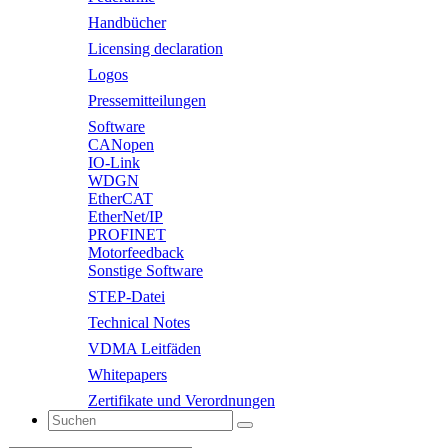
Handbücher
Licensing declaration
Logos
Pressemitteilungen
Software
CANopen
IO-Link
WDGN
EtherCAT
EtherNet/IP
PROFINET
Motorfeedback
Sonstige Software
STEP-Datei
Technical Notes
VDMA Leitfäden
Whitepapers
Zertifikate und Verordnungen