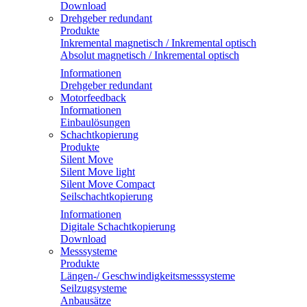
Download
Drehgeber redundant
Produkte
Inkremental magnetisch / Inkremental optisch
Absolut magnetisch / Inkremental optisch
Informationen
Drehgeber redundant
Motorfeedback
Informationen
Einbaulösungen
Schachtkopierung
Produkte
Silent Move
Silent Move light
Silent Move Compact
Seilschachtkopierung
Informationen
Digitale Schachtkopierung
Download
Messsysteme
Produkte
Längen-/ Geschwindigkeitsmesssysteme
Seilzugsysteme
Anbausätze