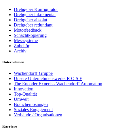
Drehgeber Konfigurator
Drehgeber inkremental
Drehgeber absolut
Drehgeber redundant
Motorfeedback
Schachtkopierung
Messsysteme
Zubehör
Archiv
Unternehmen
Wachendorff-Gruppe
Unsere Unternehmenswerte: R O S E
The Encoder Experts - Wachendorff Automation
Innovation
Top-Qualität
Umwelt
Branchenlösungen
Soziales Engagement
Verbände / Organisationen
Karriere