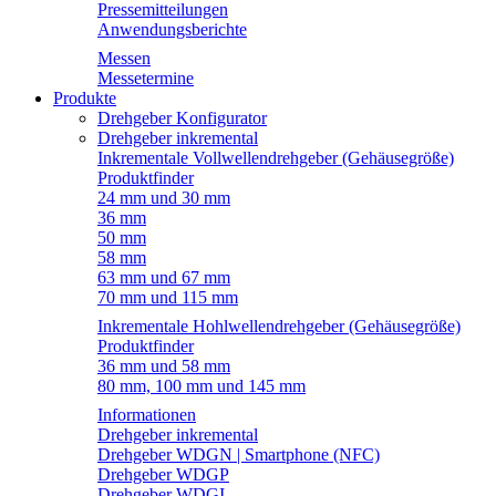
Pressemitteilungen
Anwendungsberichte
Messen
Messetermine
Produkte
Drehgeber Konfigurator
Drehgeber inkremental
Inkrementale Vollwellendrehgeber (Gehäusegröße)
Produktfinder
24 mm und 30 mm
36 mm
50 mm
58 mm
63 mm und 67 mm
70 mm und 115 mm
Inkrementale Hohlwellendrehgeber (Gehäusegröße)
Produktfinder
36 mm und 58 mm
80 mm, 100 mm und 145 mm
Informationen
Drehgeber inkremental
Drehgeber WDGN | Smartphone (NFC)
Drehgeber WDGP
Drehgeber WDGI