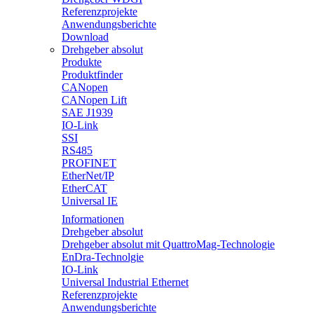
Referenzprojekte
Anwendungsberichte
Download
Drehgeber absolut
Produkte
Produktfinder
CANopen
CANopen Lift
SAE J1939
IO-Link
SSI
RS485
PROFINET
EtherNet/IP
EtherCAT
Universal IE
Informationen
Drehgeber absolut
Drehgeber absolut mit QuattroMag-Technologie
EnDra-Technolgie
IO-Link
Universal Industrial Ethernet
Referenzprojekte
Anwendungsberichte