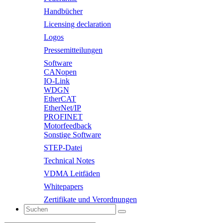
Handbücher
Licensing declaration
Logos
Pressemitteilungen
Software
CANopen
IO-Link
WDGN
EtherCAT
EtherNet/IP
PROFINET
Motorfeedback
Sonstige Software
STEP-Datei
Technical Notes
VDMA Leitfäden
Whitepapers
Zertifikate und Verordnungen