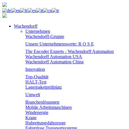
Wachendorff
Unternehmen
Wachendorff-Gruppe
Unsere Unternehmenswerte: R O S E
The Encoder Experts - Wachendorff Automation
Wachendorff Automation USA
Wachendorff Automation China
Innovation
Top-Qualität
HALT-Test
Lagerpaketprüfplatz
Umwelt
Branchenlösungen
Mobile Arbeitsmaschinen
Windenergie
Krane
Hubrettungsfahrzeuge
Fahrerlose Transportsysteme