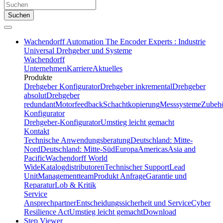
Suchen
Wachendorff Automation The Encoder Experts : Industrie
Universal Drehgeber und Systeme
Wachendorff
Unternehmen
Karriere
Aktuelles
Produkte
Drehgeber Konfigurator
Drehgeber inkremental
Drehgeber
absolut
Drehgeber
redundant
Motorfeedback
Schachtkopierung
Messsysteme
Zubeh
Konfigurator
Drehgeber-Konfigurator
Umstieg leicht gemacht
Kontakt
Technische Anwendungsberatung
Deutschland: Mitte-
Nord
Deutschland: Mitte-Süd
Europa
Americas
Asia and
Pacific
Wachendorff World
Wide
Katalogdistributoren
Technischer Support
Lead
Unit
Managementteam
Produkt Anfrage
Garantie und
Reparatur
Lob & Kritik
Service
Ansprechpartner
Entscheidungssicherheit und Service
Cyber
Resilience Act
Umstieg leicht gemacht
Download
Step Viewer