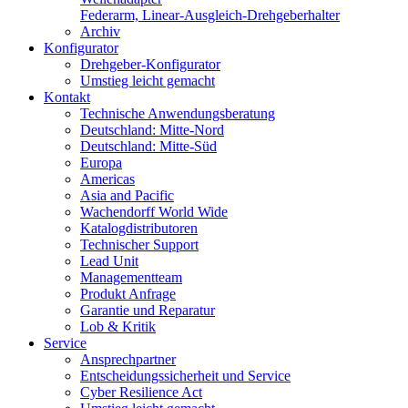
Federarm, Linear-Ausgleich-Drehgeberhalter
Archiv
Konfigurator
Drehgeber-Konfigurator
Umstieg leicht gemacht
Kontakt
Technische Anwendungsberatung
Deutschland: Mitte-Nord
Deutschland: Mitte-Süd
Europa
Americas
Asia and Pacific
Wachendorff World Wide
Katalogdistributoren
Technischer Support
Lead Unit
Managementteam
Produkt Anfrage
Garantie und Reparatur
Lob & Kritik
Service
Ansprechpartner
Entscheidungssicherheit und Service
Cyber Resilience Act