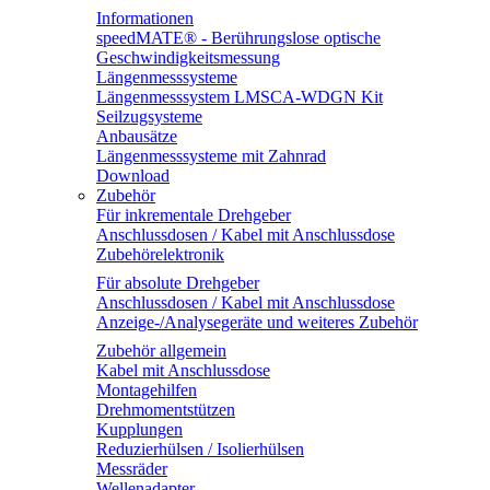
Informationen
speedMATE® - Berührungslose optische
Geschwindigkeitsmessung
Längenmesssysteme
Längenmesssystem LMSCA-WDGN Kit
Seilzugsysteme
Anbausätze
Längenmesssysteme mit Zahnrad
Download
Zubehör
Für inkrementale Drehgeber
Anschlussdosen / Kabel mit Anschlussdose
Zubehörelektronik
Für absolute Drehgeber
Anschlussdosen / Kabel mit Anschlussdose
Anzeige-/Analysegeräte und weiteres Zubehör
Zubehör allgemein
Kabel mit Anschlussdose
Montagehilfen
Drehmomentstützen
Kupplungen
Reduzierhülsen / Isolierhülsen
Messräder
Wellenadapter