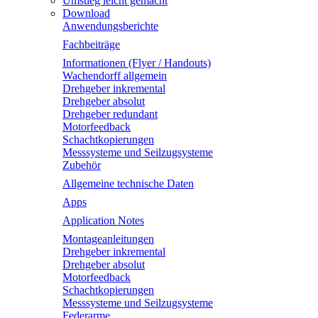
Umstieg leicht gemacht
Download
Anwendungsberichte
Fachbeiträge
Informationen (Flyer / Handouts)
Wachendorff allgemein
Drehgeber inkremental
Drehgeber absolut
Drehgeber redundant
Motorfeedback
Schachtkopierungen
Messsysteme und Seilzugsysteme
Zubehör
Allgemeine technische Daten
Apps
Application Notes
Montageanleitungen
Drehgeber inkremental
Drehgeber absolut
Motorfeedback
Schachtkopierungen
Messsysteme und Seilzugsysteme
Federarme