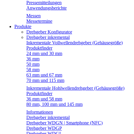
Pressemitteilungen
Anwendungsberichte
Messen
Messetermine
Produkte
Drehgeber Konfigurator
Drehgeber inkremental
Inkrementale Vollwellendrehgeber (Gehäusegröße)
Produktfinder
24 mm und 30 mm
36 mm
50 mm
58 mm
63 mm und 67 mm
70 mm und 115 mm
Inkrementale Hohlwellendrehgeber (Gehäusegröße)
Produktfinder
36 mm und 58 mm
80 mm, 100 mm und 145 mm
Informationen
Drehgeber inkremental
Drehgeber WDGN | Smartphone (NFC)
Drehgeber WDGP
Drehgeber WDGI