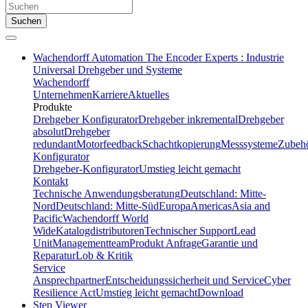
Suchen
Wachendorff Automation The Encoder Experts : Industrie
Universal Drehgeber und Systeme
Wachendorff
Unternehmen
Karriere
Aktuelles
Produkte
Drehgeber Konfigurator
Drehgeber inkremental
Drehgeber
absolut
Drehgeber
redundant
Motorfeedback
Schachtkopierung
Messsysteme
Zubeh
Konfigurator
Drehgeber-Konfigurator
Umstieg leicht gemacht
Kontakt
Technische Anwendungsberatung
Deutschland: Mitte-
Nord
Deutschland: Mitte-Süd
Europa
Americas
Asia and
Pacific
Wachendorff World
Wide
Katalogdistributoren
Technischer Support
Lead
Unit
Managementteam
Produkt Anfrage
Garantie und
Reparatur
Lob & Kritik
Service
Ansprechpartner
Entscheidungssicherheit und Service
Cyber
Resilience Act
Umstieg leicht gemacht
Download
Step Viewer