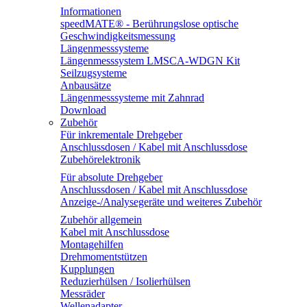
Informationen
speedMATE® - Berührungslose optische
Geschwindigkeitsmessung
Längenmesssysteme
Längenmesssystem LMSCA-WDGN Kit
Seilzugsysteme
Anbausätze
Längenmesssysteme mit Zahnrad
Download
Zubehör
Für inkrementale Drehgeber
Anschlussdosen / Kabel mit Anschlussdose
Zubehörelektronik
Für absolute Drehgeber
Anschlussdosen / Kabel mit Anschlussdose
Anzeige-/Analysegeräte und weiteres Zubehör
Zubehör allgemein
Kabel mit Anschlussdose
Montagehilfen
Drehmomentstützen
Kupplungen
Reduzierhülsen / Isolierhülsen
Messräder
Wellenadapter