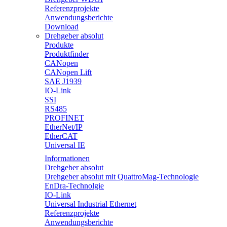
Referenzprojekte
Anwendungsberichte
Download
Drehgeber absolut
Produkte
Produktfinder
CANopen
CANopen Lift
SAE J1939
IO-Link
SSI
RS485
PROFINET
EtherNet/IP
EtherCAT
Universal IE
Informationen
Drehgeber absolut
Drehgeber absolut mit QuattroMag-Technologie
EnDra-Technolgie
IO-Link
Universal Industrial Ethernet
Referenzprojekte
Anwendungsberichte