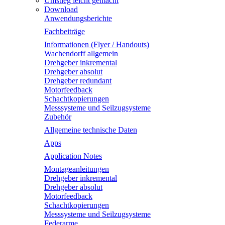
Umstieg leicht gemacht
Download
Anwendungsberichte
Fachbeiträge
Informationen (Flyer / Handouts)
Wachendorff allgemein
Drehgeber inkremental
Drehgeber absolut
Drehgeber redundant
Motorfeedback
Schachtkopierungen
Messsysteme und Seilzugsysteme
Zubehör
Allgemeine technische Daten
Apps
Application Notes
Montageanleitungen
Drehgeber inkremental
Drehgeber absolut
Motorfeedback
Schachtkopierungen
Messsysteme und Seilzugsysteme
Federarme