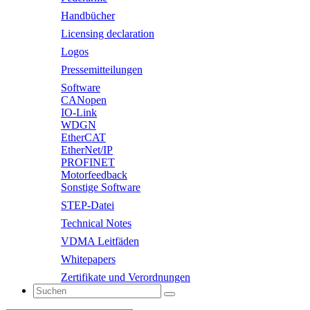
Handbücher
Licensing declaration
Logos
Pressemitteilungen
Software
CANopen
IO-Link
WDGN
EtherCAT
EtherNet/IP
PROFINET
Motorfeedback
Sonstige Software
STEP-Datei
Technical Notes
VDMA Leitfäden
Whitepapers
Zertifikate und Verordnungen