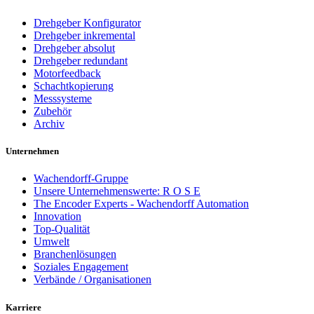
Drehgeber Konfigurator
Drehgeber inkremental
Drehgeber absolut
Drehgeber redundant
Motorfeedback
Schachtkopierung
Messsysteme
Zubehör
Archiv
Unternehmen
Wachendorff-Gruppe
Unsere Unternehmenswerte: R O S E
The Encoder Experts - Wachendorff Automation
Innovation
Top-Qualität
Umwelt
Branchenlösungen
Soziales Engagement
Verbände / Organisationen
Karriere