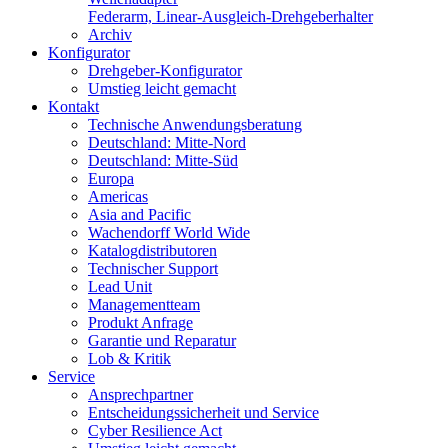
Federarm, Linear-Ausgleich-Drehgeberhalter
Archiv
Konfigurator
Drehgeber-Konfigurator
Umstieg leicht gemacht
Kontakt
Technische Anwendungsberatung
Deutschland: Mitte-Nord
Deutschland: Mitte-Süd
Europa
Americas
Asia and Pacific
Wachendorff World Wide
Katalogdistributoren
Technischer Support
Lead Unit
Managementteam
Produkt Anfrage
Garantie und Reparatur
Lob & Kritik
Service
Ansprechpartner
Entscheidungssicherheit und Service
Cyber Resilience Act