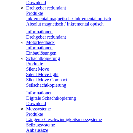
Download
Drehgeber redundant
Produkte
Inkremental magnetisch / Inkremental optisch
Absolut magnetisch / Inkremental optisch
Informationen
Drehgeber redundant
Motorfeedback
Informationen
Einbaulösungen
Schachtkopierung
Produkte
Silent Move
Silent Move light
Silent Move Compact
Seilschachtkopierung
Informationen
Digitale Schachtkopierung
Download
Messsysteme
Produkte
Längen-/ Geschwindigkeitsmesssysteme
Seilzugsysteme
Anbausätze