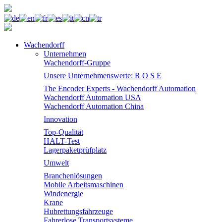
Wachendorff
Unternehmen
Wachendorff-Gruppe
Unsere Unternehmenswerte: R O S E
The Encoder Experts - Wachendorff Automation
Wachendorff Automation USA
Wachendorff Automation China
Innovation
Top-Qualität
HALT-Test
Lagerpaketprüfplatz
Umwelt
Branchenlösungen
Mobile Arbeitsmaschinen
Windenergie
Krane
Hubrettungsfahrzeuge
Fahrerlose Transportsysteme