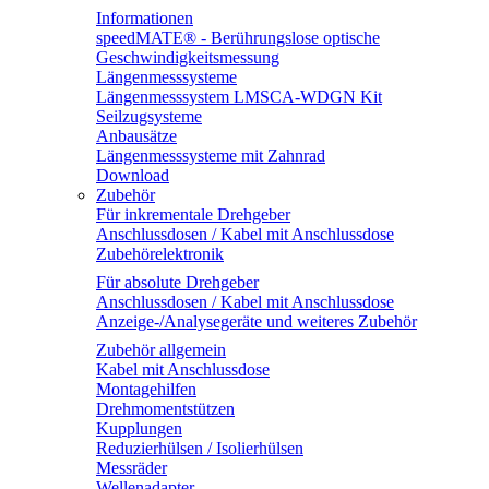
Informationen
speedMATE® - Berührungslose optische
Geschwindigkeitsmessung
Längenmesssysteme
Längenmesssystem LMSCA-WDGN Kit
Seilzugsysteme
Anbausätze
Längenmesssysteme mit Zahnrad
Download
Zubehör
Für inkrementale Drehgeber
Anschlussdosen / Kabel mit Anschlussdose
Zubehörelektronik
Für absolute Drehgeber
Anschlussdosen / Kabel mit Anschlussdose
Anzeige-/Analysegeräte und weiteres Zubehör
Zubehör allgemein
Kabel mit Anschlussdose
Montagehilfen
Drehmomentstützen
Kupplungen
Reduzierhülsen / Isolierhülsen
Messräder
Wellenadapter