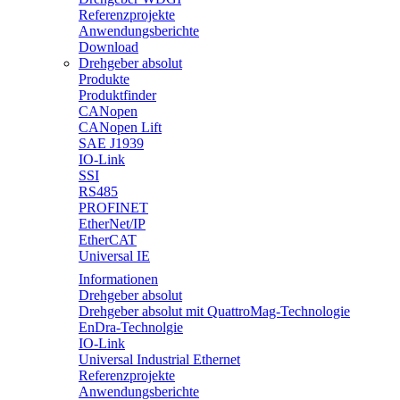
Referenzprojekte
Anwendungsberichte
Download
Drehgeber absolut
Produkte
Produktfinder
CANopen
CANopen Lift
SAE J1939
IO-Link
SSI
RS485
PROFINET
EtherNet/IP
EtherCAT
Universal IE
Informationen
Drehgeber absolut
Drehgeber absolut mit QuattroMag-Technologie
EnDra-Technolgie
IO-Link
Universal Industrial Ethernet
Referenzprojekte
Anwendungsberichte