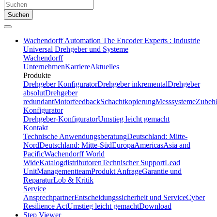
Suchen
Wachendorff Automation The Encoder Experts : Industrie
Universal Drehgeber und Systeme
Wachendorff
Unternehmen
Karriere
Aktuelles
Produkte
Drehgeber Konfigurator
Drehgeber inkremental
Drehgeber
absolut
Drehgeber
redundant
Motorfeedback
Schachtkopierung
Messsysteme
Zubeh
Konfigurator
Drehgeber-Konfigurator
Umstieg leicht gemacht
Kontakt
Technische Anwendungsberatung
Deutschland: Mitte-
Nord
Deutschland: Mitte-Süd
Europa
Americas
Asia and
Pacific
Wachendorff World
Wide
Katalogdistributoren
Technischer Support
Lead
Unit
Managementteam
Produkt Anfrage
Garantie und
Reparatur
Lob & Kritik
Service
Ansprechpartner
Entscheidungssicherheit und Service
Cyber
Resilience Act
Umstieg leicht gemacht
Download
Step Viewer