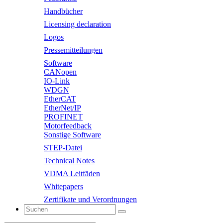
Handbücher
Licensing declaration
Logos
Pressemitteilungen
Software
CANopen
IO-Link
WDGN
EtherCAT
EtherNet/IP
PROFINET
Motorfeedback
Sonstige Software
STEP-Datei
Technical Notes
VDMA Leitfäden
Whitepapers
Zertifikate und Verordnungen