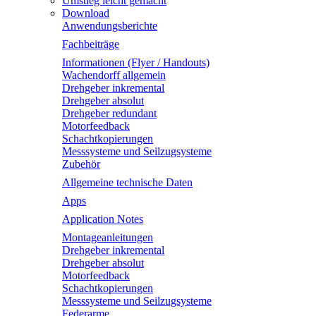
Umstieg leicht gemacht
Download
Anwendungsberichte
Fachbeiträge
Informationen (Flyer / Handouts)
Wachendorff allgemein
Drehgeber inkremental
Drehgeber absolut
Drehgeber redundant
Motorfeedback
Schachtkopierungen
Messsysteme und Seilzugsysteme
Zubehör
Allgemeine technische Daten
Apps
Application Notes
Montageanleitungen
Drehgeber inkremental
Drehgeber absolut
Motorfeedback
Schachtkopierungen
Messsysteme und Seilzugsysteme
Federarme