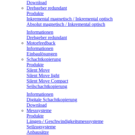
Download
Drehgeber redundant
Produkte
Inkremental magnetisch / Inkremental optisch
Absolut magnetisch / Inkremental optisch
Informationen
Drehgeber redundant
Motorfeedback
Informationen
Einbaulösungen
Schachtkopierung
Produkte
Silent Move
Silent Move light
Silent Move Compact
Seilschachtkopierung
Informationen
Digitale Schachtkopierung
Download
Messsysteme
Produkte
Längen-/ Geschwindigkeitsmesssysteme
Seilzugsysteme
Anbausätze