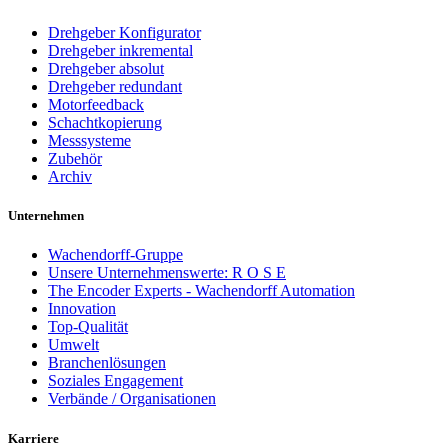
Drehgeber Konfigurator
Drehgeber inkremental
Drehgeber absolut
Drehgeber redundant
Motorfeedback
Schachtkopierung
Messsysteme
Zubehör
Archiv
Unternehmen
Wachendorff-Gruppe
Unsere Unternehmenswerte: R O S E
The Encoder Experts - Wachendorff Automation
Innovation
Top-Qualität
Umwelt
Branchenlösungen
Soziales Engagement
Verbände / Organisationen
Karriere