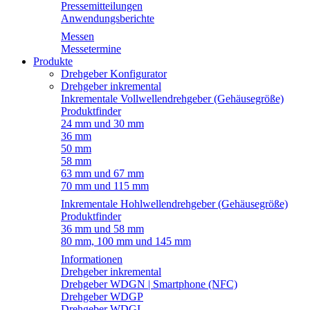
Pressemitteilungen
Anwendungsberichte
Messen
Messetermine
Produkte
Drehgeber Konfigurator
Drehgeber inkremental
Inkrementale Vollwellendrehgeber (Gehäusegröße)
Produktfinder
24 mm und 30 mm
36 mm
50 mm
58 mm
63 mm und 67 mm
70 mm und 115 mm
Inkrementale Hohlwellendrehgeber (Gehäusegröße)
Produktfinder
36 mm und 58 mm
80 mm, 100 mm und 145 mm
Informationen
Drehgeber inkremental
Drehgeber WDGN | Smartphone (NFC)
Drehgeber WDGP
Drehgeber WDGI