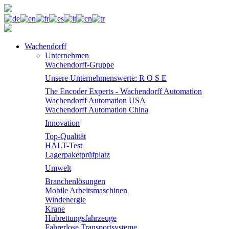
Wachendorff
Unternehmen
Wachendorff-Gruppe
Unsere Unternehmenswerte: R O S E
The Encoder Experts - Wachendorff Automation
Wachendorff Automation USA
Wachendorff Automation China
Innovation
Top-Qualität
HALT-Test
Lagerpaketprüfplatz
Umwelt
Branchenlösungen
Mobile Arbeitsmaschinen
Windenergie
Krane
Hubrettungsfahrzeuge
Fahrerlose Transportsysteme