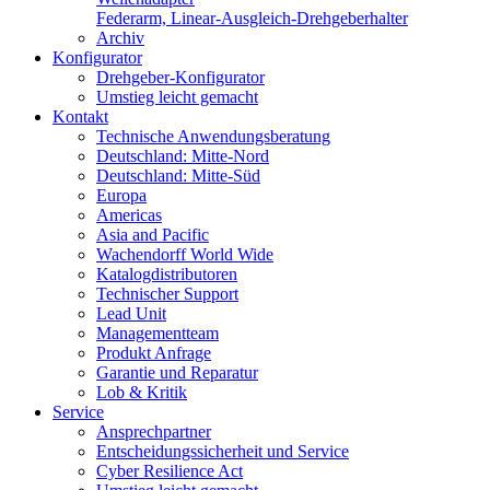
Federarm, Linear-Ausgleich-Drehgeberhalter
Archiv
Konfigurator
Drehgeber-Konfigurator
Umstieg leicht gemacht
Kontakt
Technische Anwendungsberatung
Deutschland: Mitte-Nord
Deutschland: Mitte-Süd
Europa
Americas
Asia and Pacific
Wachendorff World Wide
Katalogdistributoren
Technischer Support
Lead Unit
Managementteam
Produkt Anfrage
Garantie und Reparatur
Lob & Kritik
Service
Ansprechpartner
Entscheidungssicherheit und Service
Cyber Resilience Act