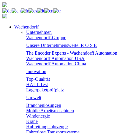
Wachendorff
Unternehmen
Wachendorff-Gruppe
Unsere Unternehmenswerte: R O S E
The Encoder Experts - Wachendorff Automation
Wachendorff Automation USA
Wachendorff Automation China
Innovation
Top-Qualität
HALT-Test
Lagerpaketprüfplatz
Umwelt
Branchenlösungen
Mobile Arbeitsmaschinen
Windenergie
Krane
Hubrettungsfahrzeuge
Fahrerlose Transportsysteme