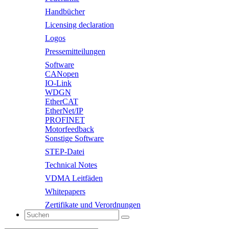
Handbücher
Licensing declaration
Logos
Pressemitteilungen
Software
CANopen
IO-Link
WDGN
EtherCAT
EtherNet/IP
PROFINET
Motorfeedback
Sonstige Software
STEP-Datei
Technical Notes
VDMA Leitfäden
Whitepapers
Zertifikate und Verordnungen