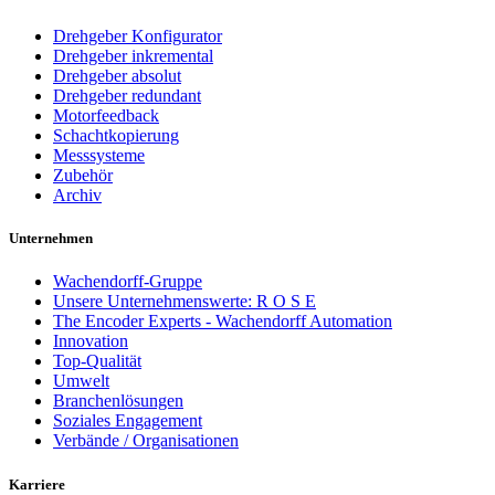
Drehgeber Konfigurator
Drehgeber inkremental
Drehgeber absolut
Drehgeber redundant
Motorfeedback
Schachtkopierung
Messsysteme
Zubehör
Archiv
Unternehmen
Wachendorff-Gruppe
Unsere Unternehmenswerte: R O S E
The Encoder Experts - Wachendorff Automation
Innovation
Top-Qualität
Umwelt
Branchenlösungen
Soziales Engagement
Verbände / Organisationen
Karriere