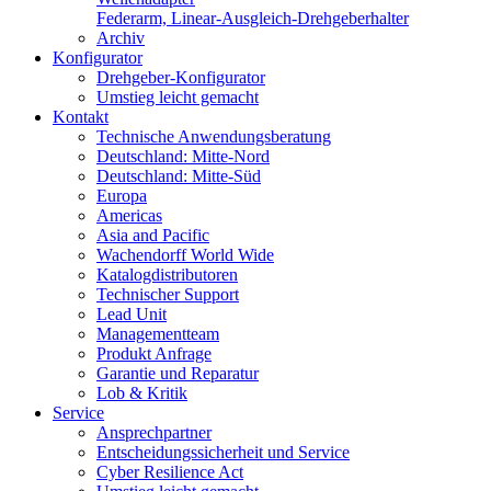
Federarm, Linear-Ausgleich-Drehgeberhalter
Archiv
Konfigurator
Drehgeber-Konfigurator
Umstieg leicht gemacht
Kontakt
Technische Anwendungsberatung
Deutschland: Mitte-Nord
Deutschland: Mitte-Süd
Europa
Americas
Asia and Pacific
Wachendorff World Wide
Katalogdistributoren
Technischer Support
Lead Unit
Managementteam
Produkt Anfrage
Garantie und Reparatur
Lob & Kritik
Service
Ansprechpartner
Entscheidungssicherheit und Service
Cyber Resilience Act