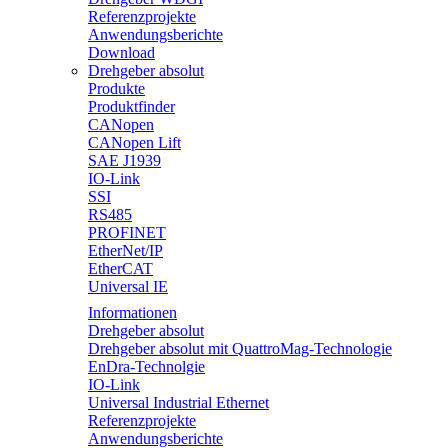
Referenzprojekte
Anwendungsberichte
Download
Drehgeber absolut
Produkte
Produktfinder
CANopen
CANopen Lift
SAE J1939
IO-Link
SSI
RS485
PROFINET
EtherNet/IP
EtherCAT
Universal IE
Informationen
Drehgeber absolut
Drehgeber absolut mit QuattroMag-Technologie
EnDra-Technolgie
IO-Link
Universal Industrial Ethernet
Referenzprojekte
Anwendungsberichte