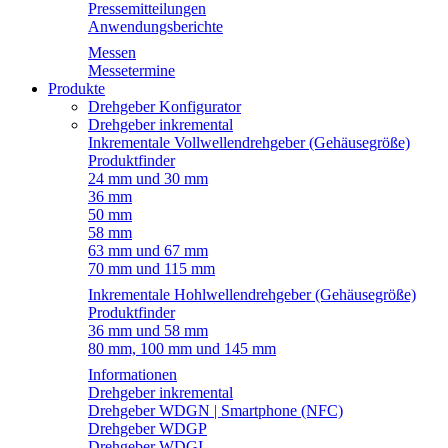
Pressemitteilungen
Anwendungsberichte
Messen
Messetermine
Produkte
Drehgeber Konfigurator
Drehgeber inkremental
Inkrementale Vollwellendrehgeber (Gehäusegröße)
Produktfinder
24 mm und 30 mm
36 mm
50 mm
58 mm
63 mm und 67 mm
70 mm und 115 mm
Inkrementale Hohlwellendrehgeber (Gehäusegröße)
Produktfinder
36 mm und 58 mm
80 mm, 100 mm und 145 mm
Informationen
Drehgeber inkremental
Drehgeber WDGN | Smartphone (NFC)
Drehgeber WDGP
Drehgeber WDGI