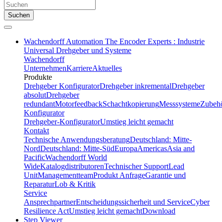
Suchen
Wachendorff Automation The Encoder Experts : Industrie
Universal Drehgeber und Systeme
Wachendorff
Unternehmen
Karriere
Aktuelles
Produkte
Drehgeber Konfigurator
Drehgeber inkremental
Drehgeber
absolut
Drehgeber
redundant
Motorfeedback
Schachtkopierung
Messsysteme
Zubeh
Konfigurator
Drehgeber-Konfigurator
Umstieg leicht gemacht
Kontakt
Technische Anwendungsberatung
Deutschland: Mitte-
Nord
Deutschland: Mitte-Süd
Europa
Americas
Asia and
Pacific
Wachendorff World
Wide
Katalogdistributoren
Technischer Support
Lead
Unit
Managementteam
Produkt Anfrage
Garantie und
Reparatur
Lob & Kritik
Service
Ansprechpartner
Entscheidungssicherheit und Service
Cyber
Resilience Act
Umstieg leicht gemacht
Download
Step Viewer