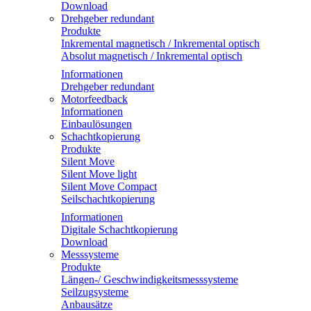
Download
Drehgeber redundant
Produkte
Inkremental magnetisch / Inkremental optisch
Absolut magnetisch / Inkremental optisch
Informationen
Drehgeber redundant
Motorfeedback
Informationen
Einbaulösungen
Schachtkopierung
Produkte
Silent Move
Silent Move light
Silent Move Compact
Seilschachtkopierung
Informationen
Digitale Schachtkopierung
Download
Messsysteme
Produkte
Längen-/ Geschwindigkeitsmesssysteme
Seilzugsysteme
Anbausätze