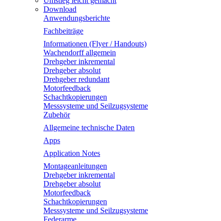
Umstieg leicht gemacht
Download
Anwendungsberichte
Fachbeiträge
Informationen (Flyer / Handouts)
Wachendorff allgemein
Drehgeber inkremental
Drehgeber absolut
Drehgeber redundant
Motorfeedback
Schachtkopierungen
Messsysteme und Seilzugsysteme
Zubehör
Allgemeine technische Daten
Apps
Application Notes
Montageanleitungen
Drehgeber inkremental
Drehgeber absolut
Motorfeedback
Schachtkopierungen
Messsysteme und Seilzugsysteme
Federarme