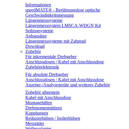
Informationen
speedMATE® - Berührungslose optische
Geschwindigkeitsmessung
Längenmesssysteme
Längenmesssystem LMSCA-WDGN Kit
Seilzugsysteme
Anbausätze
Längenmesssysteme mit Zahnrad
Download
Zubehör
Für inkrementale Drehgeber
Anschlussdosen / Kabel mit Anschlussdose
Zubehörelektronik
Für absolute Drehgeber
Anschlussdosen / Kabel mit Anschlussdose
Anzeige-/Analysegeräte und weiteres Zubehör
Zubehör allgemein
Kabel mit Anschlussdose
Montagehilfen
Drehmomentstützen
Kupplungen
Reduzierhülsen / Isolierhülsen
Messräder
Wellenadapter