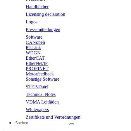
Handbücher
Licensing declaration
Logos
Pressemitteilungen
Software
CANopen
IO-Link
WDGN
EtherCAT
EtherNet/IP
PROFINET
Motorfeedback
Sonstige Software
STEP-Datei
Technical Notes
VDMA Leitfäden
Whitepapers
Zertifikate und Verordnungen