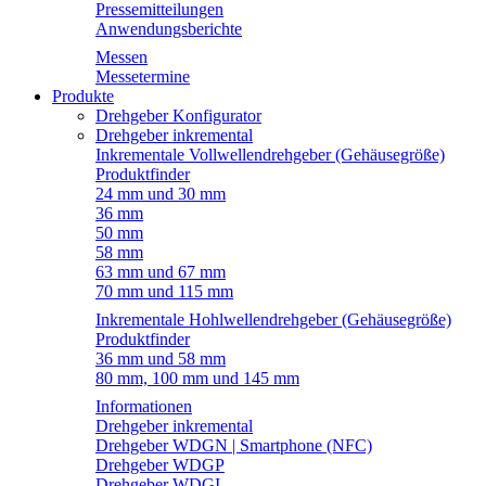
Pressemitteilungen
Anwendungsberichte
Messen
Messetermine
Produkte
Drehgeber Konfigurator
Drehgeber inkremental
Inkrementale Vollwellendrehgeber (Gehäusegröße)
Produktfinder
24 mm und 30 mm
36 mm
50 mm
58 mm
63 mm und 67 mm
70 mm und 115 mm
Inkrementale Hohlwellendrehgeber (Gehäusegröße)
Produktfinder
36 mm und 58 mm
80 mm, 100 mm und 145 mm
Informationen
Drehgeber inkremental
Drehgeber WDGN | Smartphone (NFC)
Drehgeber WDGP
Drehgeber WDGI