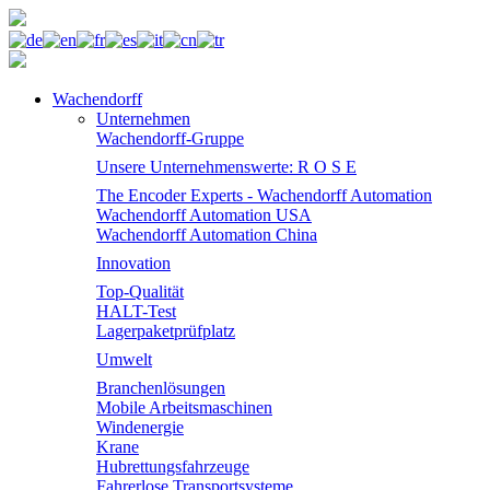
Wachendorff
Unternehmen
Wachendorff-Gruppe
Unsere Unternehmenswerte: R O S E
The Encoder Experts - Wachendorff Automation
Wachendorff Automation USA
Wachendorff Automation China
Innovation
Top-Qualität
HALT-Test
Lagerpaketprüfplatz
Umwelt
Branchenlösungen
Mobile Arbeitsmaschinen
Windenergie
Krane
Hubrettungsfahrzeuge
Fahrerlose Transportsysteme