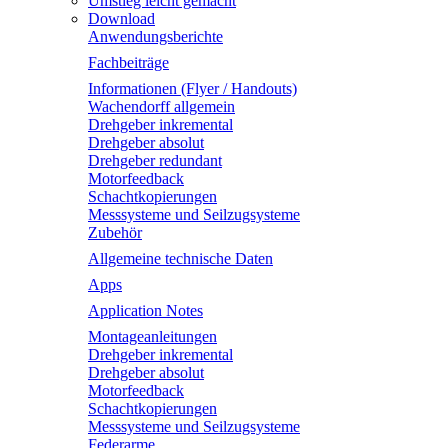
Umstieg leicht gemacht
Download
Anwendungsberichte
Fachbeiträge
Informationen (Flyer / Handouts)
Wachendorff allgemein
Drehgeber inkremental
Drehgeber absolut
Drehgeber redundant
Motorfeedback
Schachtkopierungen
Messsysteme und Seilzugsysteme
Zubehör
Allgemeine technische Daten
Apps
Application Notes
Montageanleitungen
Drehgeber inkremental
Drehgeber absolut
Motorfeedback
Schachtkopierungen
Messsysteme und Seilzugsysteme
Federarme