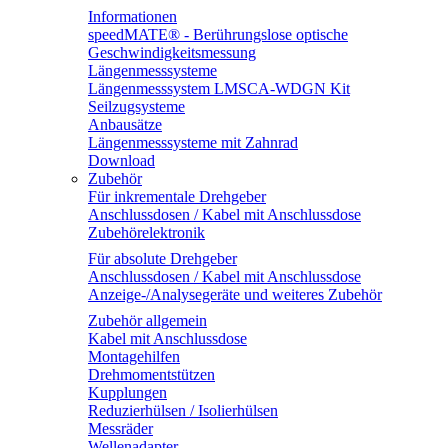
Informationen
speedMATE® - Berührungslose optische
Geschwindigkeitsmessung
Längenmesssysteme
Längenmesssystem LMSCA-WDGN Kit
Seilzugsysteme
Anbausätze
Längenmesssysteme mit Zahnrad
Download
Zubehör
Für inkrementale Drehgeber
Anschlussdosen / Kabel mit Anschlussdose
Zubehörelektronik
Für absolute Drehgeber
Anschlussdosen / Kabel mit Anschlussdose
Anzeige-/Analysegeräte und weiteres Zubehör
Zubehör allgemein
Kabel mit Anschlussdose
Montagehilfen
Drehmomentstützen
Kupplungen
Reduzierhülsen / Isolierhülsen
Messräder
Wellenadapter