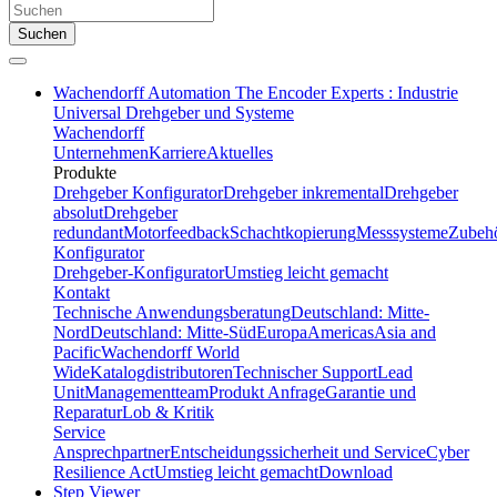
Suchen
Wachendorff Automation The Encoder Experts : Industrie
Universal Drehgeber und Systeme
Wachendorff
Unternehmen
Karriere
Aktuelles
Produkte
Drehgeber Konfigurator
Drehgeber inkremental
Drehgeber
absolut
Drehgeber
redundant
Motorfeedback
Schachtkopierung
Messsysteme
Zubeh
Konfigurator
Drehgeber-Konfigurator
Umstieg leicht gemacht
Kontakt
Technische Anwendungsberatung
Deutschland: Mitte-
Nord
Deutschland: Mitte-Süd
Europa
Americas
Asia and
Pacific
Wachendorff World
Wide
Katalogdistributoren
Technischer Support
Lead
Unit
Managementteam
Produkt Anfrage
Garantie und
Reparatur
Lob & Kritik
Service
Ansprechpartner
Entscheidungssicherheit und Service
Cyber
Resilience Act
Umstieg leicht gemacht
Download
Step Viewer