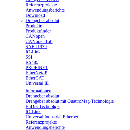
Referenzprojekte
Anwendungsberichte
Download
Drehgeber absolut
Produkte
Produktfinder
CANopen
CANopen Lift
SAE J1939
IO-Link
SSI
RS485
PROFINET
EtherNet/IP
EtherCAT
Universal IE
Informationen
Drehgeber absolut
Drehgeber absolut mit QuattroMag-Technologie
EnDra-Technolgie
IO-Link
Universal Industrial Ethernet
Referenzprojekte
Anwendungsberichte