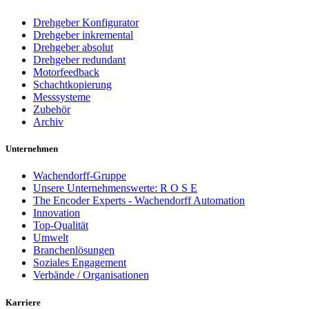
Drehgeber Konfigurator
Drehgeber inkremental
Drehgeber absolut
Drehgeber redundant
Motorfeedback
Schachtkopierung
Messsysteme
Zubehör
Archiv
Unternehmen
Wachendorff-Gruppe
Unsere Unternehmenswerte: R O S E
The Encoder Experts - Wachendorff Automation
Innovation
Top-Qualität
Umwelt
Branchenlösungen
Soziales Engagement
Verbände / Organisationen
Karriere