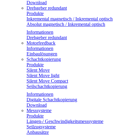
Download
Drehgeber redundant
Produkte
Inkremental magnetisch / Inkremental optisch
Absolut magnetisch / Inkremental optisch
Informationen
Drehgeber redundant
Motorfeedback
Informationen
Einbaulösungen
Schachtkopierung
Produkte
Silent Move
Silent Move light
Silent Move Compact
Seilschachtkopierung
Informationen
Digitale Schachtkopierung
Download
Messsysteme
Produkte
Längen-/ Geschwindigkeitsmesssysteme
Seilzugsysteme
Anbausätze