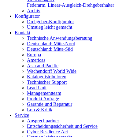
Federarm, Linear-Ausgleich-Drehgeberhalter
Archiv
Konfigurator
Drehgeber-Konfigurator
Umstieg leicht gemacht
Kontakt
Technische Anwendungsberatung
Deutschland: Mitte-Nord
Deutschland: Mitte-Süd
Europa
Americas
Asia and Pacific
Wachendorff World Wide
Katalogdistributoren
Technischer Support
Lead Unit
Managementteam
Produkt Anfrage
Garantie und Reparatur
Lob & Kritik
Service
Ansprechpartner
Entscheidungssicherheit und Service
Cyber Resilience Act