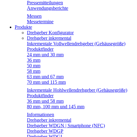
Pressemitteilungen
Anwendungsberichte
Messen
Messetermine
Produkte
Drehgeber Konfigurator
Drehgeber inkremental
Inkrementale Vollwellendrehgeber (Gehäusegröße)
Produktfinder
24 mm und 30 mm
36 mm
50 mm
58 mm
63 mm und 67 mm
70 mm und 115 mm
Inkrementale Hohlwellendrehgeber (Gehäusegröße)
Produktfinder
36 mm und 58 mm
80 mm, 100 mm und 145 mm
Informationen
Drehgeber inkremental
Drehgeber WDGN | Smartphone (NFC)
Drehgeber WDGP
Drehgeber WDGI