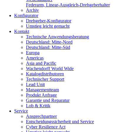
Federarm, Linear-Ausgleich-Drehgeberhalter
Archiv
Konfigurator
Drehgeber-Konfigurator
Umstieg leicht gemacht
Kontakt
Technische Anwendungsberatung
Deutschland: Mitte-Nord
Deutschland: Mitte-Süd
Europa
Americas
Asia and Pacific
Wachendorff World Wide
Katalogdistributoren
Technischer Support
Lead Unit
Managementteam
Produkt Anfrage
Garantie und Reparatur
Lob & Kritik
Service
Ansprechpartner
Entscheidungssicherheit und Service
Cyber Resilience Act