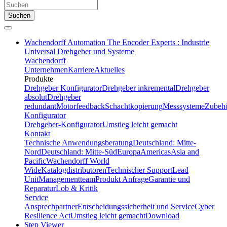
Suchen
Wachendorff Automation The Encoder Experts : Industrie
Universal Drehgeber und Systeme
Wachendorff
Unternehmen
Karriere
Aktuelles
Produkte
Drehgeber Konfigurator
Drehgeber inkremental
Drehgeber
absolut
Drehgeber
redundant
Motorfeedback
Schachtkopierung
Messsysteme
Zubeh
Konfigurator
Drehgeber-Konfigurator
Umstieg leicht gemacht
Kontakt
Technische Anwendungsberatung
Deutschland: Mitte-
Nord
Deutschland: Mitte-Süd
Europa
Americas
Asia and
Pacific
Wachendorff World
Wide
Katalogdistributoren
Technischer Support
Lead
Unit
Managementteam
Produkt Anfrage
Garantie und
Reparatur
Lob & Kritik
Service
Ansprechpartner
Entscheidungssicherheit und Service
Cyber
Resilience Act
Umstieg leicht gemacht
Download
Step Viewer