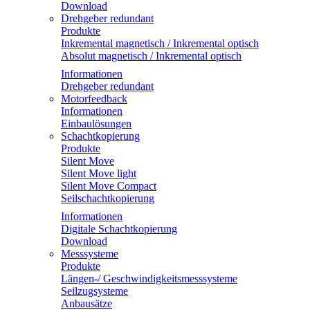
Download
Drehgeber redundant
Produkte
Inkremental magnetisch / Inkremental optisch
Absolut magnetisch / Inkremental optisch
Informationen
Drehgeber redundant
Motorfeedback
Informationen
Einbaulösungen
Schachtkopierung
Produkte
Silent Move
Silent Move light
Silent Move Compact
Seilschachtkopierung
Informationen
Digitale Schachtkopierung
Download
Messsysteme
Produkte
Längen-/ Geschwindigkeitsmesssysteme
Seilzugsysteme
Anbausätze