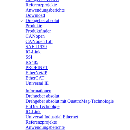
Referenzprojekte
Anwendungsberichte
Download
Drehgeber absolut
Produkte
Produktfinder
CANopen
CANopen Lift
SAE J1939
IO-Link
SSI
RS485
PROFINET
EtherNet/IP
EtherCAT
Universal IE
Informationen
Drehgeber absolut
Drehgeber absolut mit QuattroMag-Technologie
EnDra-Technolgie
IO-Link
Universal Industrial Ethernet
Referenzprojekte
Anwendungsberichte