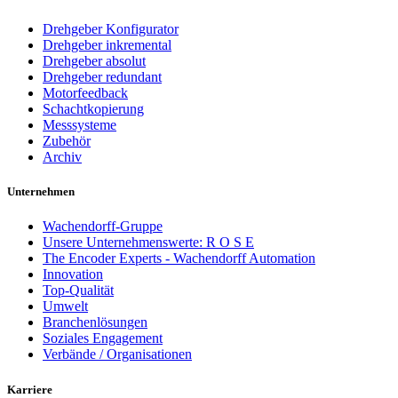
Drehgeber Konfigurator
Drehgeber inkremental
Drehgeber absolut
Drehgeber redundant
Motorfeedback
Schachtkopierung
Messsysteme
Zubehör
Archiv
Unternehmen
Wachendorff-Gruppe
Unsere Unternehmenswerte: R O S E
The Encoder Experts - Wachendorff Automation
Innovation
Top-Qualität
Umwelt
Branchenlösungen
Soziales Engagement
Verbände / Organisationen
Karriere