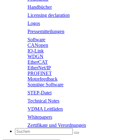
Handbücher
Licensing declaration
Logos
Pressemitteilungen
Software
CANopen
IO-Link
WDGN
EtherCAT
EtherNet/IP
PROFINET
Motorfeedback
Sonstige Software
STEP-Datei
Technical Notes
VDMA Leitfäden
Whitepapers
Zertifikate und Verordnungen