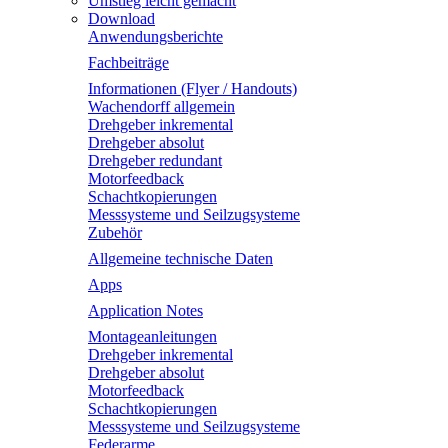
Umstieg leicht gemacht
Download
Anwendungsberichte
Fachbeiträge
Informationen (Flyer / Handouts)
Wachendorff allgemein
Drehgeber inkremental
Drehgeber absolut
Drehgeber redundant
Motorfeedback
Schachtkopierungen
Messsysteme und Seilzugsysteme
Zubehör
Allgemeine technische Daten
Apps
Application Notes
Montageanleitungen
Drehgeber inkremental
Drehgeber absolut
Motorfeedback
Schachtkopierungen
Messsysteme und Seilzugsysteme
Federarme