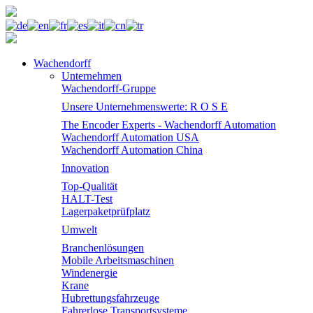
Wachendorff
Unternehmen
Wachendorff-Gruppe
Unsere Unternehmenswerte: R O S E
The Encoder Experts - Wachendorff Automation
Wachendorff Automation USA
Wachendorff Automation China
Innovation
Top-Qualität
HALT-Test
Lagerpaketprüfplatz
Umwelt
Branchenlösungen
Mobile Arbeitsmaschinen
Windenergie
Krane
Hubrettungsfahrzeuge
Fahrerlose Transportsysteme