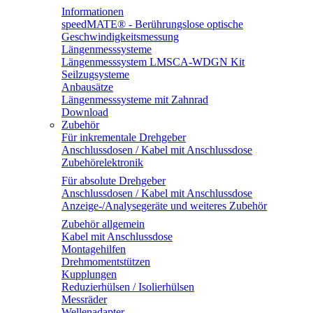
Informationen
speedMATE® - Berührungslose optische
Geschwindigkeitsmessung
Längenmesssysteme
Längenmesssystem LMSCA-WDGN Kit
Seilzugsysteme
Anbausätze
Längenmesssysteme mit Zahnrad
Download
Zubehör
Für inkrementale Drehgeber
Anschlussdosen / Kabel mit Anschlussdose
Zubehörelektronik
Für absolute Drehgeber
Anschlussdosen / Kabel mit Anschlussdose
Anzeige-/Analysegeräte und weiteres Zubehör
Zubehör allgemein
Kabel mit Anschlussdose
Montagehilfen
Drehmomentstützen
Kupplungen
Reduzierhülsen / Isolierhülsen
Messräder
Wellenadapter