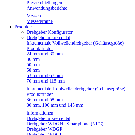
Pressemitteilungen
Anwendungsberichte
Messen
Messetermine
Produkte
Drehgeber Konfigurator
Drehgeber inkremental
Inkrementale Vollwellendrehgeber (Gehäusegröße)
Produktfinder
24 mm und 30 mm
36 mm
50 mm
58 mm
63 mm und 67 mm
70 mm und 115 mm
Inkrementale Hohlwellendrehgeber (Gehäusegröße)
Produktfinder
36 mm und 58 mm
80 mm, 100 mm und 145 mm
Informationen
Drehgeber inkremental
Drehgeber WDGN | Smartphone (NFC)
Drehgeber WDGP
Drehgeber WDGI