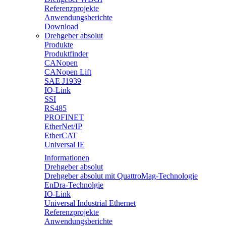
Referenzprojekte
Anwendungsberichte
Download
Drehgeber absolut
Produkte
Produktfinder
CANopen
CANopen Lift
SAE J1939
IO-Link
SSI
RS485
PROFINET
EtherNet/IP
EtherCAT
Universal IE
Informationen
Drehgeber absolut
Drehgeber absolut mit QuattroMag-Technologie
EnDra-Technolgie
IO-Link
Universal Industrial Ethernet
Referenzprojekte
Anwendungsberichte