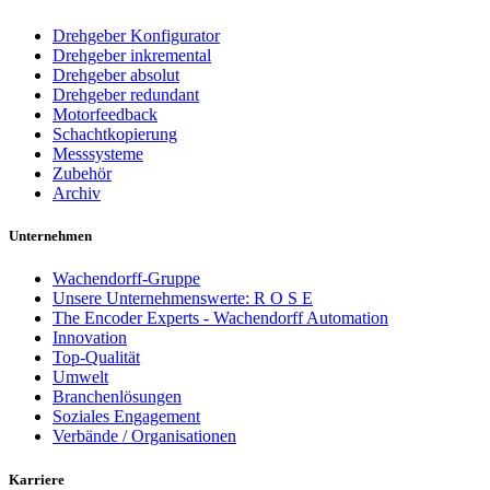
Drehgeber Konfigurator
Drehgeber inkremental
Drehgeber absolut
Drehgeber redundant
Motorfeedback
Schachtkopierung
Messsysteme
Zubehör
Archiv
Unternehmen
Wachendorff-Gruppe
Unsere Unternehmenswerte: R O S E
The Encoder Experts - Wachendorff Automation
Innovation
Top-Qualität
Umwelt
Branchenlösungen
Soziales Engagement
Verbände / Organisationen
Karriere