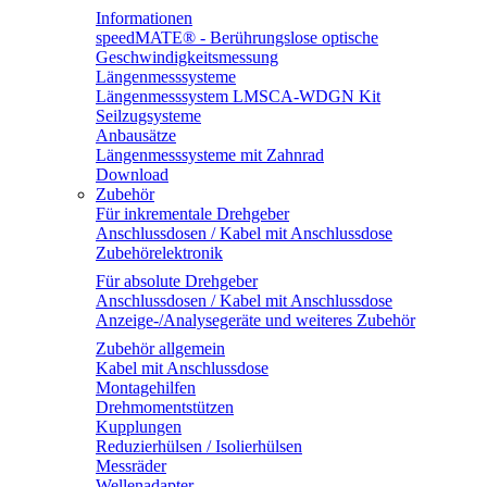
Informationen
speedMATE® - Berührungslose optische
Geschwindigkeitsmessung
Längenmesssysteme
Längenmesssystem LMSCA-WDGN Kit
Seilzugsysteme
Anbausätze
Längenmesssysteme mit Zahnrad
Download
Zubehör
Für inkrementale Drehgeber
Anschlussdosen / Kabel mit Anschlussdose
Zubehörelektronik
Für absolute Drehgeber
Anschlussdosen / Kabel mit Anschlussdose
Anzeige-/Analysegeräte und weiteres Zubehör
Zubehör allgemein
Kabel mit Anschlussdose
Montagehilfen
Drehmomentstützen
Kupplungen
Reduzierhülsen / Isolierhülsen
Messräder
Wellenadapter