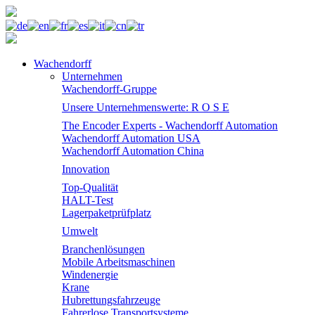
Wachendorff
Unternehmen
Wachendorff-Gruppe
Unsere Unternehmenswerte: R O S E
The Encoder Experts - Wachendorff Automation
Wachendorff Automation USA
Wachendorff Automation China
Innovation
Top-Qualität
HALT-Test
Lagerpaketprüfplatz
Umwelt
Branchenlösungen
Mobile Arbeitsmaschinen
Windenergie
Krane
Hubrettungsfahrzeuge
Fahrerlose Transportsysteme