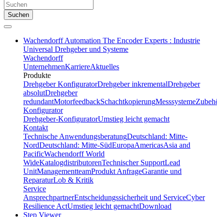
Suchen
Wachendorff Automation The Encoder Experts : Industrie
Universal Drehgeber und Systeme
Wachendorff
Unternehmen
Karriere
Aktuelles
Produkte
Drehgeber Konfigurator
Drehgeber inkremental
Drehgeber
absolut
Drehgeber
redundant
Motorfeedback
Schachtkopierung
Messsysteme
Zubeh
Konfigurator
Drehgeber-Konfigurator
Umstieg leicht gemacht
Kontakt
Technische Anwendungsberatung
Deutschland: Mitte-
Nord
Deutschland: Mitte-Süd
Europa
Americas
Asia and
Pacific
Wachendorff World
Wide
Katalogdistributoren
Technischer Support
Lead
Unit
Managementteam
Produkt Anfrage
Garantie und
Reparatur
Lob & Kritik
Service
Ansprechpartner
Entscheidungssicherheit und Service
Cyber
Resilience Act
Umstieg leicht gemacht
Download
Step Viewer