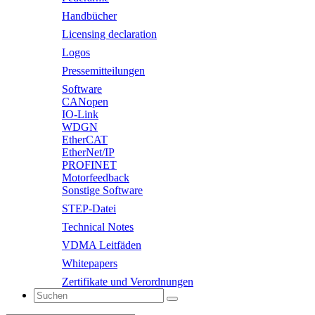
Handbücher
Licensing declaration
Logos
Pressemitteilungen
Software
CANopen
IO-Link
WDGN
EtherCAT
EtherNet/IP
PROFINET
Motorfeedback
Sonstige Software
STEP-Datei
Technical Notes
VDMA Leitfäden
Whitepapers
Zertifikate und Verordnungen