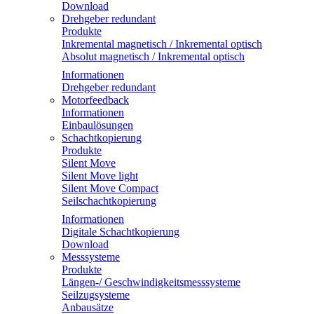
Download
Drehgeber redundant
Produkte
Inkremental magnetisch / Inkremental optisch
Absolut magnetisch / Inkremental optisch
Informationen
Drehgeber redundant
Motorfeedback
Informationen
Einbaulösungen
Schachtkopierung
Produkte
Silent Move
Silent Move light
Silent Move Compact
Seilschachtkopierung
Informationen
Digitale Schachtkopierung
Download
Messsysteme
Produkte
Längen-/ Geschwindigkeitsmesssysteme
Seilzugsysteme
Anbausätze