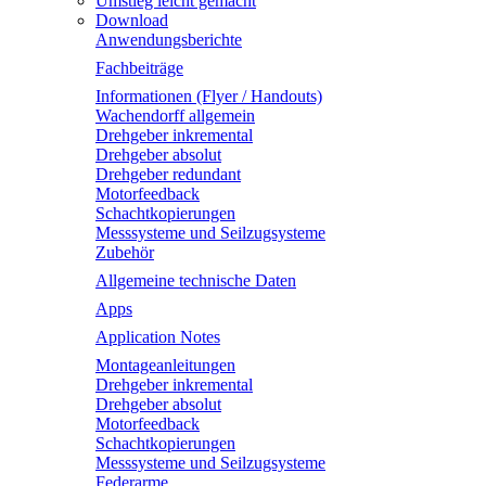
Umstieg leicht gemacht
Download
Anwendungsberichte
Fachbeiträge
Informationen (Flyer / Handouts)
Wachendorff allgemein
Drehgeber inkremental
Drehgeber absolut
Drehgeber redundant
Motorfeedback
Schachtkopierungen
Messsysteme und Seilzugsysteme
Zubehör
Allgemeine technische Daten
Apps
Application Notes
Montageanleitungen
Drehgeber inkremental
Drehgeber absolut
Motorfeedback
Schachtkopierungen
Messsysteme und Seilzugsysteme
Federarme