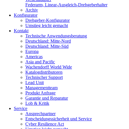
Federarm, Linear-Ausgleich-Drehgeberhalter
Archiv
Konfigurator
Drehgeber-Konfigurator
Umstieg leicht gemacht
Kontakt
Technische Anwendungsberatung
Deutschland: Mitte-Nord
Deutschland: Mitte-Süd
Europa
Americas
Asia and Pacific
Wachendorff World Wide
Katalogdistributoren
Technischer Support
Lead Unit
Managementteam
Produkt Anfrage
Garantie und Reparatur
Lob & Kritik
Service
Ansprechpartner
Entscheidungssicherheit und Service
Cyber Resilience Act