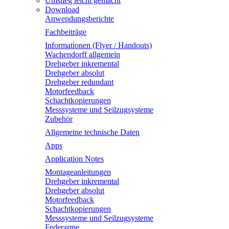
Umstieg leicht gemacht
Download
Anwendungsberichte
Fachbeiträge
Informationen (Flyer / Handouts)
Wachendorff allgemein
Drehgeber inkremental
Drehgeber absolut
Drehgeber redundant
Motorfeedback
Schachtkopierungen
Messsysteme und Seilzugsysteme
Zubehör
Allgemeine technische Daten
Apps
Application Notes
Montageanleitungen
Drehgeber inkremental
Drehgeber absolut
Motorfeedback
Schachtkopierungen
Messsysteme und Seilzugsysteme
Federarme