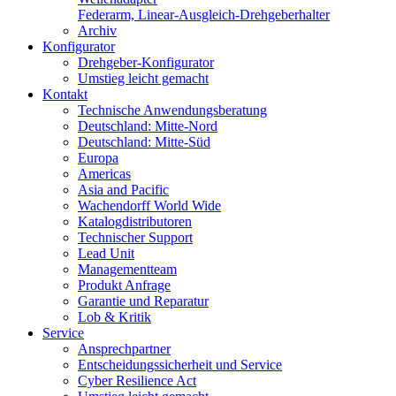
Federarm, Linear-Ausgleich-Drehgeberhalter
Archiv
Konfigurator
Drehgeber-Konfigurator
Umstieg leicht gemacht
Kontakt
Technische Anwendungsberatung
Deutschland: Mitte-Nord
Deutschland: Mitte-Süd
Europa
Americas
Asia and Pacific
Wachendorff World Wide
Katalogdistributoren
Technischer Support
Lead Unit
Managementteam
Produkt Anfrage
Garantie und Reparatur
Lob & Kritik
Service
Ansprechpartner
Entscheidungssicherheit und Service
Cyber Resilience Act