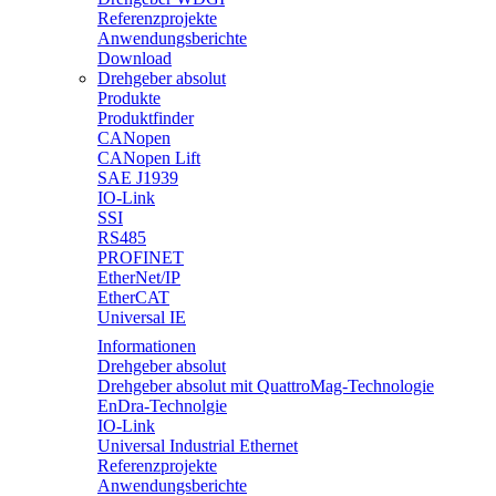
Referenzprojekte
Anwendungsberichte
Download
Drehgeber absolut
Produkte
Produktfinder
CANopen
CANopen Lift
SAE J1939
IO-Link
SSI
RS485
PROFINET
EtherNet/IP
EtherCAT
Universal IE
Informationen
Drehgeber absolut
Drehgeber absolut mit QuattroMag-Technologie
EnDra-Technolgie
IO-Link
Universal Industrial Ethernet
Referenzprojekte
Anwendungsberichte