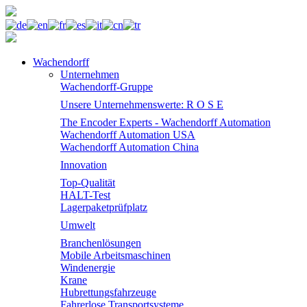
Wachendorff
Unternehmen
Wachendorff-Gruppe
Unsere Unternehmenswerte: R O S E
The Encoder Experts - Wachendorff Automation
Wachendorff Automation USA
Wachendorff Automation China
Innovation
Top-Qualität
HALT-Test
Lagerpaketprüfplatz
Umwelt
Branchenlösungen
Mobile Arbeitsmaschinen
Windenergie
Krane
Hubrettungsfahrzeuge
Fahrerlose Transportsysteme