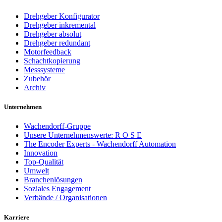
Drehgeber Konfigurator
Drehgeber inkremental
Drehgeber absolut
Drehgeber redundant
Motorfeedback
Schachtkopierung
Messsysteme
Zubehör
Archiv
Unternehmen
Wachendorff-Gruppe
Unsere Unternehmenswerte: R O S E
The Encoder Experts - Wachendorff Automation
Innovation
Top-Qualität
Umwelt
Branchenlösungen
Soziales Engagement
Verbände / Organisationen
Karriere