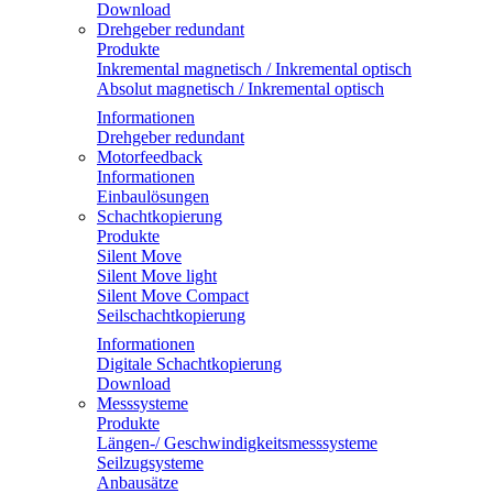
Download
Drehgeber redundant
Produkte
Inkremental magnetisch / Inkremental optisch
Absolut magnetisch / Inkremental optisch
Informationen
Drehgeber redundant
Motorfeedback
Informationen
Einbaulösungen
Schachtkopierung
Produkte
Silent Move
Silent Move light
Silent Move Compact
Seilschachtkopierung
Informationen
Digitale Schachtkopierung
Download
Messsysteme
Produkte
Längen-/ Geschwindigkeitsmesssysteme
Seilzugsysteme
Anbausätze