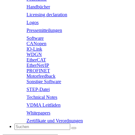
Handbücher
Licensing declaration
Logos
Pressemitteilungen
Software
CANopen
IO-Link
WDGN
EtherCAT
EtherNet/IP
PROFINET
Motorfeedback
Sonstige Software
STEP-Datei
Technical Notes
VDMA Leitfäden
Whitepapers
Zertifikate und Verordnungen