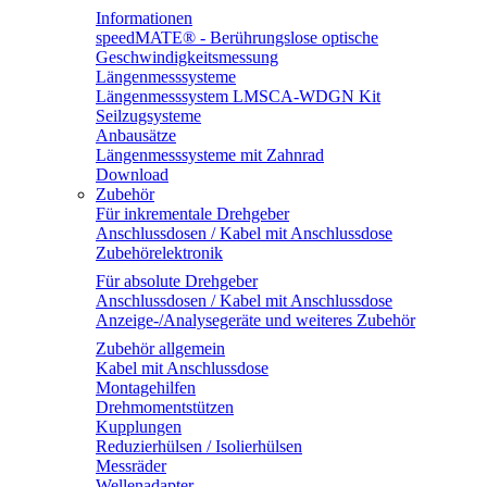
Informationen
speedMATE® - Berührungslose optische
Geschwindigkeitsmessung
Längenmesssysteme
Längenmesssystem LMSCA-WDGN Kit
Seilzugsysteme
Anbausätze
Längenmesssysteme mit Zahnrad
Download
Zubehör
Für inkrementale Drehgeber
Anschlussdosen / Kabel mit Anschlussdose
Zubehörelektronik
Für absolute Drehgeber
Anschlussdosen / Kabel mit Anschlussdose
Anzeige-/Analysegeräte und weiteres Zubehör
Zubehör allgemein
Kabel mit Anschlussdose
Montagehilfen
Drehmomentstützen
Kupplungen
Reduzierhülsen / Isolierhülsen
Messräder
Wellenadapter