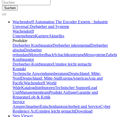
Suchen
Wachendorff Automation The Encoder Experts : Industrie
Universal Drehgeber und Systeme
Wachendorff
Unternehmen
Karriere
Aktuelles
Produkte
Drehgeber Konfigurator
Drehgeber inkremental
Drehgeber
absolut
Drehgeber
redundant
Motorfeedback
Schachtkopierung
Messsysteme
Zubeh
Konfigurator
Drehgeber-Konfigurator
Umstieg leicht gemacht
Kontakt
Technische Anwendungsberatung
Deutschland: Mitte-
Nord
Deutschland: Mitte-Süd
Europa
Americas
Asia and
Pacific
Wachendorff World
Wide
Katalogdistributoren
Technischer Support
Lead
Unit
Managementteam
Produkt Anfrage
Garantie und
Reparatur
Lob & Kritik
Service
Ansprechpartner
Entscheidungssicherheit und Service
Cyber
Resilience Act
Umstieg leicht gemacht
Download
Step Viewer