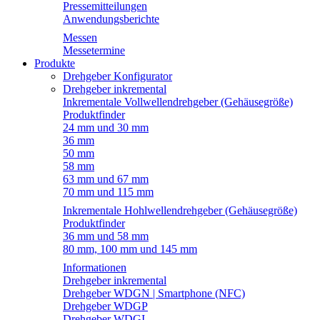
Pressemitteilungen
Anwendungsberichte
Messen
Messetermine
Produkte
Drehgeber Konfigurator
Drehgeber inkremental
Inkrementale Vollwellendrehgeber (Gehäusegröße)
Produktfinder
24 mm und 30 mm
36 mm
50 mm
58 mm
63 mm und 67 mm
70 mm und 115 mm
Inkrementale Hohlwellendrehgeber (Gehäusegröße)
Produktfinder
36 mm und 58 mm
80 mm, 100 mm und 145 mm
Informationen
Drehgeber inkremental
Drehgeber WDGN | Smartphone (NFC)
Drehgeber WDGP
Drehgeber WDGI