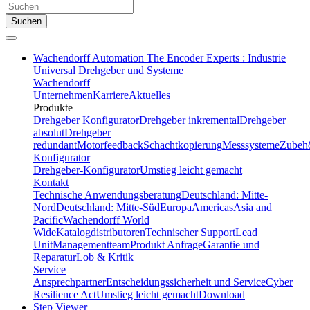
Suchen
Wachendorff Automation The Encoder Experts : Industrie
Universal Drehgeber und Systeme
Wachendorff
Unternehmen
Karriere
Aktuelles
Produkte
Drehgeber Konfigurator
Drehgeber inkremental
Drehgeber
absolut
Drehgeber
redundant
Motorfeedback
Schachtkopierung
Messsysteme
Zubeh
Konfigurator
Drehgeber-Konfigurator
Umstieg leicht gemacht
Kontakt
Technische Anwendungsberatung
Deutschland: Mitte-
Nord
Deutschland: Mitte-Süd
Europa
Americas
Asia and
Pacific
Wachendorff World
Wide
Katalogdistributoren
Technischer Support
Lead
Unit
Managementteam
Produkt Anfrage
Garantie und
Reparatur
Lob & Kritik
Service
Ansprechpartner
Entscheidungssicherheit und Service
Cyber
Resilience Act
Umstieg leicht gemacht
Download
Step Viewer