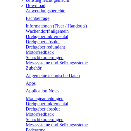
Umstieg leicht gemacht
Download
Anwendungsberichte
Fachbeiträge
Informationen (Flyer / Handouts)
Wachendorff allgemein
Drehgeber inkremental
Drehgeber absolut
Drehgeber redundant
Motorfeedback
Schachtkopierungen
Messsysteme und Seilzugsysteme
Zubehör
Allgemeine technische Daten
Apps
Application Notes
Montageanleitungen
Drehgeber inkremental
Drehgeber absolut
Motorfeedback
Schachtkopierungen
Messsysteme und Seilzugsysteme
Federarme