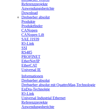
Referenzprojekte
Anwendungsberichte
Download
Drehgeber absolut
Produkte
Produktfinder
CANopen
CANopen Lift
SAE J1939
IO-Link
SSI
RS485
PROFINET
EtherNet/IP
EtherCAT
Universal IE
Informationen
Drehgeber absolut
Drehgeber absolut mit QuattroMag-Technologie
EnDra-Technolgie
IO-Link
Universal Industrial Ethernet
Referenzprojekte
Anwendungsberichte