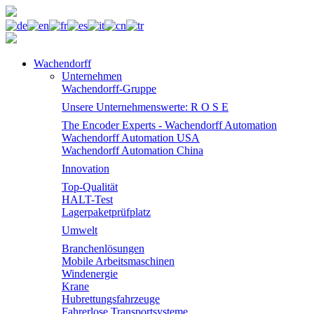
Wachendorff
Unternehmen
Wachendorff-Gruppe
Unsere Unternehmenswerte: R O S E
The Encoder Experts - Wachendorff Automation
Wachendorff Automation USA
Wachendorff Automation China
Innovation
Top-Qualität
HALT-Test
Lagerpaketprüfplatz
Umwelt
Branchenlösungen
Mobile Arbeitsmaschinen
Windenergie
Krane
Hubrettungsfahrzeuge
Fahrerlose Transportsysteme