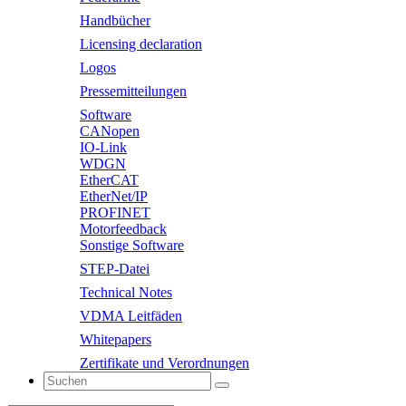
Handbücher
Licensing declaration
Logos
Pressemitteilungen
Software
CANopen
IO-Link
WDGN
EtherCAT
EtherNet/IP
PROFINET
Motorfeedback
Sonstige Software
STEP-Datei
Technical Notes
VDMA Leitfäden
Whitepapers
Zertifikate und Verordnungen