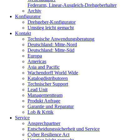
Federarm, Linear-Ausgleich-Drehgeberhalter
Archiv
Konfigurator
Drehgeber-Konfigurator
Umstieg leicht gemacht
Kontakt
Technische Anwendungsberatung
Deutschland: Mitte-Nord
Deutschland: Mitte-Süd
Europa
Americas
Asia and Pacific
Wachendorff World Wide
Katalogdistributoren
Technischer Support
Lead Unit
Managementteam
Produkt Anfrage
Garantie und Reparatur
Lob & Kritik
Service
Ansprechpartner
Entscheidungssicherheit und Service
Cyber Resilience Act