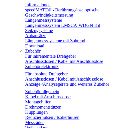
Informationen
speedMATE® - Berührungslose optische
Geschwindigkeitsmessung
Längenmesssysteme
Längenmesssystem LMSCA-WDGN Kit
Seilzugsysteme
Anbausätze
Längenmesssysteme mit Zahnrad
Download
Zubehör
Für inkrementale Drehgeber
Anschlussdosen / Kabel mit Anschlussdose
Zubehörelektronik
Für absolute Drehgeber
Anschlussdosen / Kabel mit Anschlussdose
Anzeige-/Analysegeräte und weiteres Zubehör
Zubehör allgemein
Kabel mit Anschlussdose
Montagehilfen
Drehmomentstützen
Kupplungen
Reduzierhülsen / Isolierhülsen
Messräder
Wellenadapter