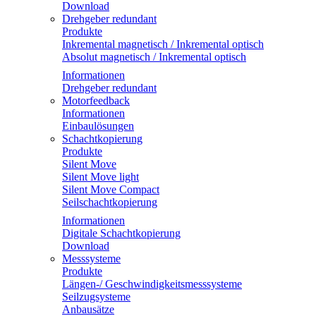
Download
Drehgeber redundant
Produkte
Inkremental magnetisch / Inkremental optisch
Absolut magnetisch / Inkremental optisch
Informationen
Drehgeber redundant
Motorfeedback
Informationen
Einbaulösungen
Schachtkopierung
Produkte
Silent Move
Silent Move light
Silent Move Compact
Seilschachtkopierung
Informationen
Digitale Schachtkopierung
Download
Messsysteme
Produkte
Längen-/ Geschwindigkeitsmesssysteme
Seilzugsysteme
Anbausätze