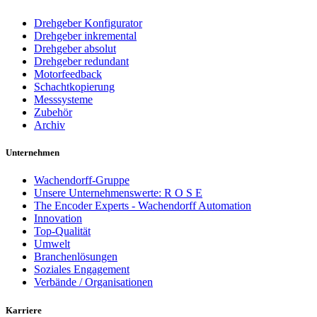
Drehgeber Konfigurator
Drehgeber inkremental
Drehgeber absolut
Drehgeber redundant
Motorfeedback
Schachtkopierung
Messsysteme
Zubehör
Archiv
Unternehmen
Wachendorff-Gruppe
Unsere Unternehmenswerte: R O S E
The Encoder Experts - Wachendorff Automation
Innovation
Top-Qualität
Umwelt
Branchenlösungen
Soziales Engagement
Verbände / Organisationen
Karriere