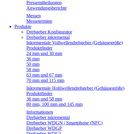
Pressemitteilungen
Anwendungsberichte
Messen
Messetermine
Produkte
Drehgeber Konfigurator
Drehgeber inkremental
Inkrementale Vollwellendrehgeber (Gehäusegröße)
Produktfinder
24 mm und 30 mm
36 mm
50 mm
58 mm
63 mm und 67 mm
70 mm und 115 mm
Inkrementale Hohlwellendrehgeber (Gehäusegröße)
Produktfinder
36 mm und 58 mm
80 mm, 100 mm und 145 mm
Informationen
Drehgeber inkremental
Drehgeber WDGN | Smartphone (NFC)
Drehgeber WDGP
Drehgeber WDGI