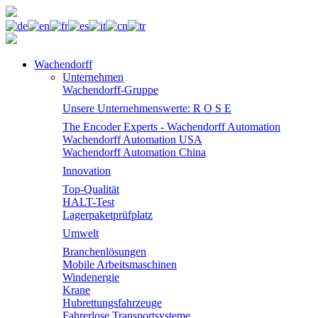
Wachendorff
Unternehmen
Wachendorff-Gruppe
Unsere Unternehmenswerte: R O S E
The Encoder Experts - Wachendorff Automation
Wachendorff Automation USA
Wachendorff Automation China
Innovation
Top-Qualität
HALT-Test
Lagerpaketprüfplatz
Umwelt
Branchenlösungen
Mobile Arbeitsmaschinen
Windenergie
Krane
Hubrettungsfahrzeuge
Fahrerlose Transportsysteme