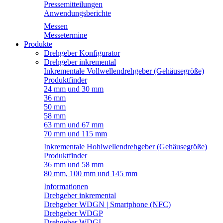
Pressemitteilungen
Anwendungsberichte
Messen
Messetermine
Produkte
Drehgeber Konfigurator
Drehgeber inkremental
Inkrementale Vollwellendrehgeber (Gehäusegröße)
Produktfinder
24 mm und 30 mm
36 mm
50 mm
58 mm
63 mm und 67 mm
70 mm und 115 mm
Inkrementale Hohlwellendrehgeber (Gehäusegröße)
Produktfinder
36 mm und 58 mm
80 mm, 100 mm und 145 mm
Informationen
Drehgeber inkremental
Drehgeber WDGN | Smartphone (NFC)
Drehgeber WDGP
Drehgeber WDGI