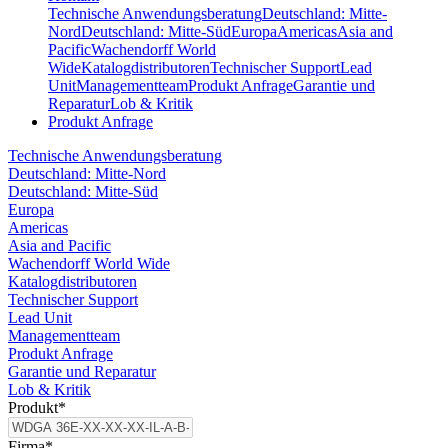
Technische Anwendungsberatung
Deutschland: Mitte-
Nord
Deutschland: Mitte-Süd
Europa
Americas
Asia and
Pacific
Wachendorff World
Wide
Katalogdistributoren
Technischer Support
Lead
Unit
Managementteam
Produkt Anfrage
Garantie und
Reparatur
Lob & Kritik
Produkt Anfrage
Technische Anwendungsberatung
Deutschland: Mitte-Nord
Deutschland: Mitte-Süd
Europa
Americas
Asia and Pacific
Wachendorff World Wide
Katalogdistributoren
Technischer Support
Lead Unit
Managementteam
Produkt Anfrage
Garantie und Reparatur
Lob & Kritik
Produkt
*
Firma
*