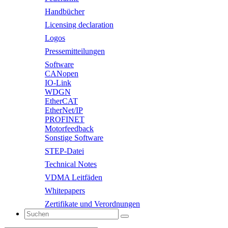
Handbücher
Licensing declaration
Logos
Pressemitteilungen
Software
CANopen
IO-Link
WDGN
EtherCAT
EtherNet/IP
PROFINET
Motorfeedback
Sonstige Software
STEP-Datei
Technical Notes
VDMA Leitfäden
Whitepapers
Zertifikate und Verordnungen