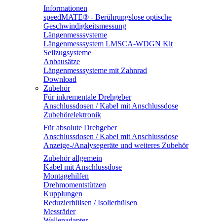
Informationen
speedMATE® - Berührungslose optische
Geschwindigkeitsmessung
Längenmesssysteme
Längenmesssystem LMSCA-WDGN Kit
Seilzugsysteme
Anbausätze
Längenmesssysteme mit Zahnrad
Download
Zubehör
Für inkrementale Drehgeber
Anschlussdosen / Kabel mit Anschlussdose
Zubehörelektronik
Für absolute Drehgeber
Anschlussdosen / Kabel mit Anschlussdose
Anzeige-/Analysegeräte und weiteres Zubehör
Zubehör allgemein
Kabel mit Anschlussdose
Montagehilfen
Drehmomentstützen
Kupplungen
Reduzierhülsen / Isolierhülsen
Messräder
Wellenadapter