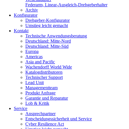
Federarm, Linear-Ausgleich-Drehgeberhalter
Archiv
Konfigurator
Drehgeber-Konfigurator
Umstieg leicht gemacht
Kontakt
Technische Anwendungsberatung
Deutschland: Mitte-Nord
Deutschland: Mitte-Süd
Europa
Americas
Asia and Pacific
Wachendorff World Wide
Katalogdistributoren
Technischer Support
Lead Unit
Managementteam
Produkt Anfrage
Garantie und Reparatur
Lob & Kritik
Service
Ansprechpartner
Entscheidungssicherheit und Service
Cyber Resilience Act