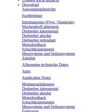
Umstieg leicht gemacht
Download
Anwendungsberichte
Fachbeiträge
Informationen (Flyer / Handouts)
Wachendorff allgemein
Drehgeber inkremental
Drehgeber absolut
Drehgeber redundant
Motorfeedback
Schachtkopierungen
Messsysteme und Seilzugsysteme
Zubehör
Allgemeine technische Daten
Apps
Application Notes
Montageanleitungen
Drehgeber inkremental
Drehgeber absolut
Motorfeedback
Schachtkopierungen
Messsysteme und Seilzugsysteme
Federarme