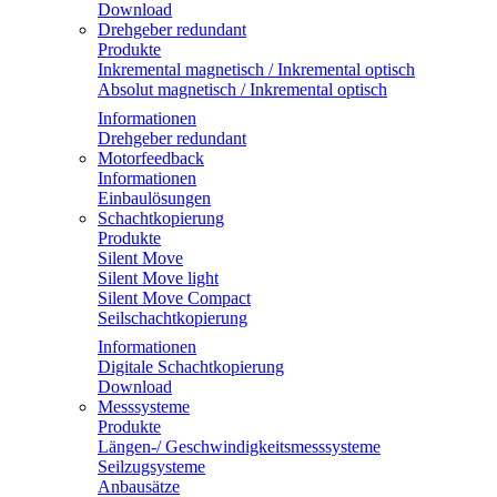
Download
Drehgeber redundant
Produkte
Inkremental magnetisch / Inkremental optisch
Absolut magnetisch / Inkremental optisch
Informationen
Drehgeber redundant
Motorfeedback
Informationen
Einbaulösungen
Schachtkopierung
Produkte
Silent Move
Silent Move light
Silent Move Compact
Seilschachtkopierung
Informationen
Digitale Schachtkopierung
Download
Messsysteme
Produkte
Längen-/ Geschwindigkeitsmesssysteme
Seilzugsysteme
Anbausätze