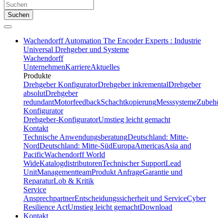
Suchen
Wachendorff Automation The Encoder Experts : Industrie
Universal Drehgeber und Systeme
Wachendorff
Unternehmen
Karriere
Aktuelles
Produkte
Drehgeber Konfigurator
Drehgeber inkremental
Drehgeber
absolut
Drehgeber
redundant
Motorfeedback
Schachtkopierung
Messsysteme
Zubeh
Konfigurator
Drehgeber-Konfigurator
Umstieg leicht gemacht
Kontakt
Technische Anwendungsberatung
Deutschland: Mitte-
Nord
Deutschland: Mitte-Süd
Europa
Americas
Asia and
Pacific
Wachendorff World
Wide
Katalogdistributoren
Technischer Support
Lead
Unit
Managementteam
Produkt Anfrage
Garantie und
Reparatur
Lob & Kritik
Service
Ansprechpartner
Entscheidungssicherheit und Service
Cyber
Resilience Act
Umstieg leicht gemacht
Download
Kontakt