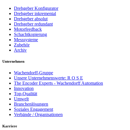
Drehgeber Konfigurator
Drehgeber inkremental
Drehgeber absolut
Drehgeber redundant
Motorfeedback
Schachtkopierung
Messsysteme
Zubehör
Archiv
Unternehmen
Wachendorff-Gruppe
Unsere Unternehmenswerte: R O S E
The Encoder Experts - Wachendorff Automation
Innovation
Top-Qualität
Umwelt
Branchenlösungen
Soziales Engagement
Verbände / Organisationen
Karriere