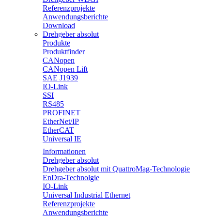
Referenzprojekte
Anwendungsberichte
Download
Drehgeber absolut
Produkte
Produktfinder
CANopen
CANopen Lift
SAE J1939
IO-Link
SSI
RS485
PROFINET
EtherNet/IP
EtherCAT
Universal IE
Informationen
Drehgeber absolut
Drehgeber absolut mit QuattroMag-Technologie
EnDra-Technolgie
IO-Link
Universal Industrial Ethernet
Referenzprojekte
Anwendungsberichte