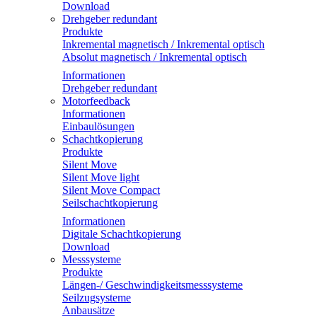
Download
Drehgeber redundant
Produkte
Inkremental magnetisch / Inkremental optisch
Absolut magnetisch / Inkremental optisch
Informationen
Drehgeber redundant
Motorfeedback
Informationen
Einbaulösungen
Schachtkopierung
Produkte
Silent Move
Silent Move light
Silent Move Compact
Seilschachtkopierung
Informationen
Digitale Schachtkopierung
Download
Messsysteme
Produkte
Längen-/ Geschwindigkeitsmesssysteme
Seilzugsysteme
Anbausätze