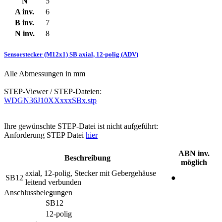
N
5
A inv.
6
B inv.
7
N inv.
8
Sensorstecker (M12x1) SB axial, 12-polig (ADV)
Alle Abmessungen in mm
STEP-Viewer / STEP-Dateien:
WDGN36J10XXxxxSBx.stp
Ihre gewünschte STEP-Datei ist nicht aufgeführt:
Anforderung STEP Datei
hier
ABN inv.
Beschreibung
möglich
axial, 12-polig, Stecker mit Gebergehäuse
SB12
●
leitend verbunden
Anschlussbelegungen
SB12
12-polig