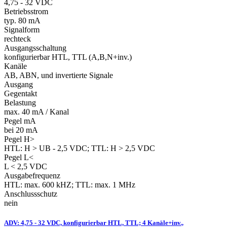
4,75 - 32 VDC
Betriebsstrom
typ. 80 mA
Signalform
rechteck
Ausgangsschaltung
konfigurierbar HTL, TTL (A,B,N+inv.)
Kanäle
AB, ABN, und invertierte Signale
Ausgang
Gegentakt
Belastung
max. 40 mA / Kanal
Pegel mA
bei 20 mA
Pegel H>
HTL: H > UB - 2,5 VDC; TTL: H > 2,5 VDC
Pegel L<
L < 2,5 VDC
Ausgabefrequenz
HTL: max. 600 kHZ; TTL: max. 1 MHz
Anschlussschutz
nein
ADV: 4,75 - 32 VDC, konfigurierbar HTL, TTL; 4 Kanäle+inv.,