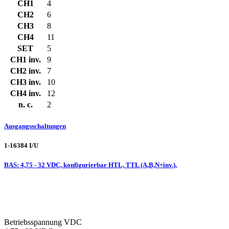
CH1
4
CH2
6
CH3
8
CH4
11
SET
5
CH1 inv.
9
CH2 inv.
7
CH3 inv.
10
CH4 inv.
12
n. c.
2
Ausgangsschaltungen
1-16384 I/U
BAS: 4,75 - 32 VDC, konfigurierbar HTL, TTL (A,B,N+inv.),
Betriebsspannung VDC