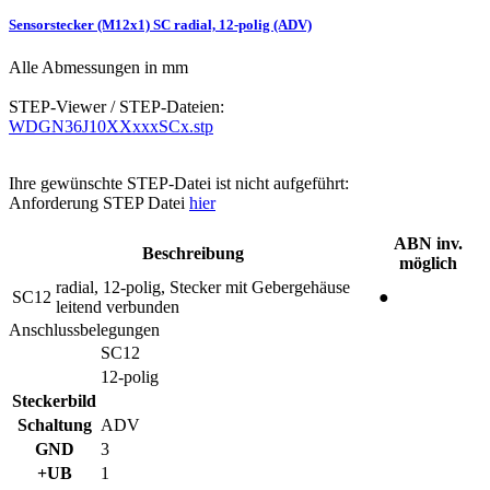
Sensorstecker (M12x1) SC radial, 12-polig (ADV)
Alle Abmessungen in mm
STEP-Viewer / STEP-Dateien:
WDGN36J10XXxxxSCx.stp
Ihre gewünschte STEP-Datei ist nicht aufgeführt:
Anforderung STEP Datei
hier
ABN inv.
Beschreibung
möglich
radial, 12-polig, Stecker mit Gebergehäuse
SC12
●
leitend verbunden
Anschlussbelegungen
SC12
12-polig
Steckerbild
Schaltung
ADV
GND
3
+UB
1