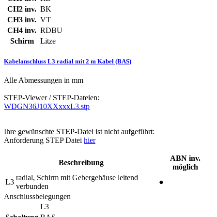
CH2 inv.
BK
CH3 inv.
VT
CH4 inv.
RDBU
Schirm
Litze
Kabelanschluss L3 radial mit 2 m Kabel (BAS)
Alle Abmessungen in mm
STEP-Viewer / STEP-Dateien:
WDGN36J10XXxxxL3.stp
Ihre gewünschte STEP-Datei ist nicht aufgeführt:
Anforderung STEP Datei
hier
ABN inv.
Beschreibung
möglich
radial, Schirm mit Gebergehäuse leitend
L3
●
verbunden
Anschlussbelegungen
L3