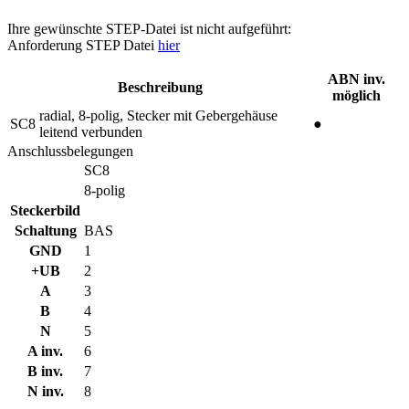
Ihre gewünschte STEP-Datei ist nicht aufgeführt:
Anforderung STEP Datei
hier
ABN inv.
Beschreibung
möglich
radial, 8-polig, Stecker mit Gebergehäuse
SC8
●
leitend verbunden
Anschlussbelegungen
SC8
8-polig
Steckerbild
Schaltung
BAS
GND
1
+UB
2
A
3
B
4
N
5
A inv.
6
B inv.
7
N inv.
8