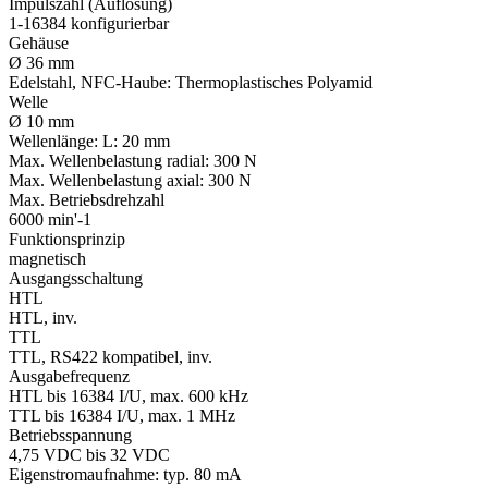
Impulszahl (Auflösung)
1-16384 konfigurierbar
Gehäuse
Ø 36 mm
Edelstahl, NFC-Haube: Thermoplastisches Polyamid
Welle
Ø 10 mm
Wellenlänge:
L: 20 mm
Max. Wellenbelastung radial:
300 N
Max. Wellenbelastung axial:
300 N
Max. Betriebsdrehzahl
6000 min'-1
Funktionsprinzip
magnetisch
Ausgangsschaltung
HTL
HTL, inv.
TTL
TTL, RS422 kompatibel, inv.
Ausgabefrequenz
HTL bis 16384 I/U, max. 600 kHz
TTL bis 16384 I/U, max. 1 MHz
Betriebsspannung
4,75 VDC bis 32 VDC
Eigenstromaufnahme: typ. 80 mA