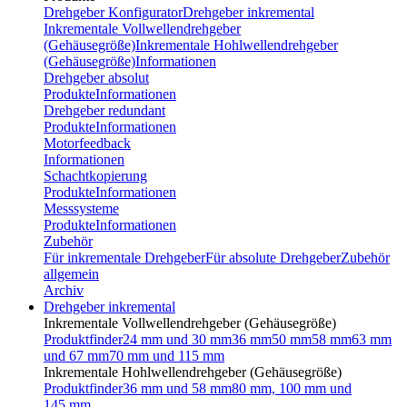
Drehgeber Konfigurator
Drehgeber inkremental
Inkrementale Vollwellendrehgeber
(Gehäusegröße)
Inkrementale Hohlwellendrehgeber
(Gehäusegröße)
Informationen
Drehgeber absolut
Produkte
Informationen
Drehgeber redundant
Produkte
Informationen
Motorfeedback
Informationen
Schachtkopierung
Produkte
Informationen
Messsysteme
Produkte
Informationen
Zubehör
Für inkrementale Drehgeber
Für absolute Drehgeber
Zubehör
allgemein
Archiv
Drehgeber inkremental
Inkrementale Vollwellendrehgeber (Gehäusegröße)
Produktfinder
24 mm und 30 mm
36 mm
50 mm
58 mm
63 mm
und 67 mm
70 mm und 115 mm
Inkrementale Hohlwellendrehgeber (Gehäusegröße)
Produktfinder
36 mm und 58 mm
80 mm, 100 mm und
145 mm