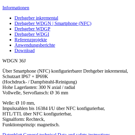
Informationen
Drehgeber inkremental
Drehgeber WDGN | Smartphone (NFC)
Drehgeber WDGP
Drehgeber WDGI
Referenzprojekte
Anwendungsberichte
Download
WDGN 36J
Über Smartphone (NFC) konfigurierbarer Drehgeber inkremental,
Schutzart IP67 + IP69K
(Hochdruck- / Dampfstrahl-Reinigung)
Hohe Lagerlasten: 300 N axial / radial
Vollwelle, Servoflansch: Ø 36 mm
Welle: Ø 10 mm,
Impulszahlen bis 16384 I/U über NFC konfigurierbar,
HTL/TTL über NFC konfigurierbar,
Signalform: Rechteck,
Funktionsprinzip: magnetisch.
Datenblatt
General technical Data and safety instructions