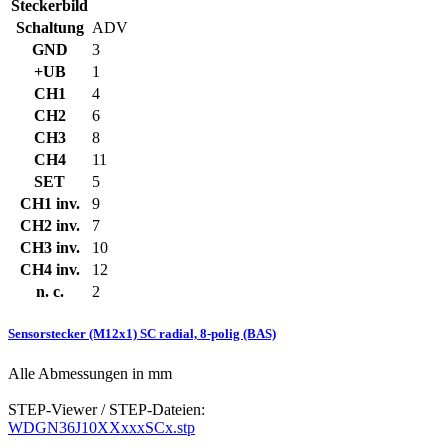
Steckerbild
Schaltung
ADV
GND
3
+UB
1
CH1
4
CH2
6
CH3
8
CH4
11
SET
5
CH1 inv.
9
CH2 inv.
7
CH3 inv.
10
CH4 inv.
12
n. c.
2
Sensorstecker (M12x1) SC radial, 8-polig (BAS)
Alle Abmessungen in mm
STEP-Viewer / STEP-Dateien:
WDGN36J10XXxxxSCx.stp