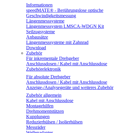
Informationen
speedMATE® - Berührungslose optische
Geschwindigkeitsmessung
Längenmesssysteme
Längenmesssystem LMSCA-WDGN Kit
Seilzugsysteme
Anbausätze
Längenmesssysteme mit Zahnrad
Download
Zubehör
Für inkrementale Drehgeber
Anschlussdosen / Kabel mit Anschlussdose
Zubehörelektronik
Für absolute Drehgeber
Anschlussdosen / Kabel mit Anschlussdose
Anzeige-/Analysegeräte und weiteres Zubehör
Zubehör allgemein
Kabel mit Anschlussdose
Montagehilfen
Drehmomentstützen
Kupplungen
Reduzierhülsen / Isolierhülsen
Messräder
Wellenadapter