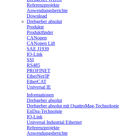
Referenzprojekte
Anwendungsberichte
Download
Drehgeber absolut
Produkte
Produktfinder
CANopen
CANopen Lift
SAE J1939
IO-Link
SSI
RS485
PROFINET
EtherNet/IP
EtherCAT
Universal IE
Informationen
Drehgeber absolut
Drehgeber absolut mit QuattroMag-Technologie
EnDra-Technolgie
IO-Link
Universal Industrial Ethernet
Referenzprojekte
Anwendungsberichte