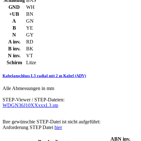
Schaltung
BAS
GND
WH
+UB
BN
A
GN
B
YE
N
GY
A inv.
RD
B inv.
BK
N inv.
VT
Schirm
Litze
Kabelanschluss L3 radial mit 2 m Kabel (ADV)
Alle Abmessungen in mm
STEP-Viewer / STEP-Dateien:
WDGN36J10XXxxxL3.stp
Ihre gewünschte STEP-Datei ist nicht aufgeführt:
Anforderung STEP Datei
hier
ABN inv.