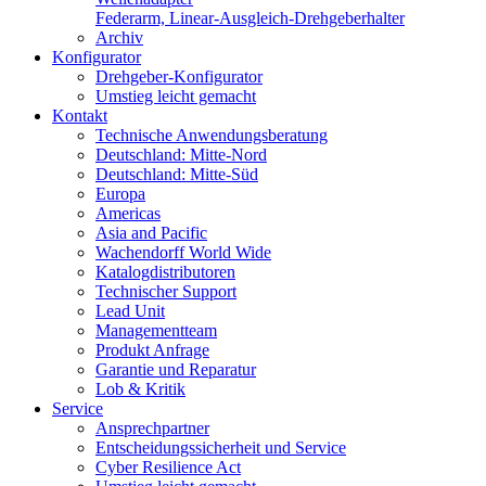
Federarm, Linear-Ausgleich-Drehgeberhalter
Archiv
Konfigurator
Drehgeber-Konfigurator
Umstieg leicht gemacht
Kontakt
Technische Anwendungsberatung
Deutschland: Mitte-Nord
Deutschland: Mitte-Süd
Europa
Americas
Asia and Pacific
Wachendorff World Wide
Katalogdistributoren
Technischer Support
Lead Unit
Managementteam
Produkt Anfrage
Garantie und Reparatur
Lob & Kritik
Service
Ansprechpartner
Entscheidungssicherheit und Service
Cyber Resilience Act