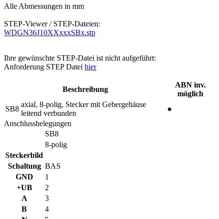
Alle Abmessungen in mm
STEP-Viewer / STEP-Dateien:
WDGN36J10XXxxxSBx.stp
Ihre gewünschte STEP-Datei ist nicht aufgeführt:
Anforderung STEP Datei
hier
ABN inv.
Beschreibung
möglich
axial, 8-polig, Stecker mit Gebergehäuse
SB8
●
leitend verbunden
Anschlussbelegungen
SB8
8-polig
Steckerbild
Schaltung
BAS
GND
1
+UB
2
A
3
B
4