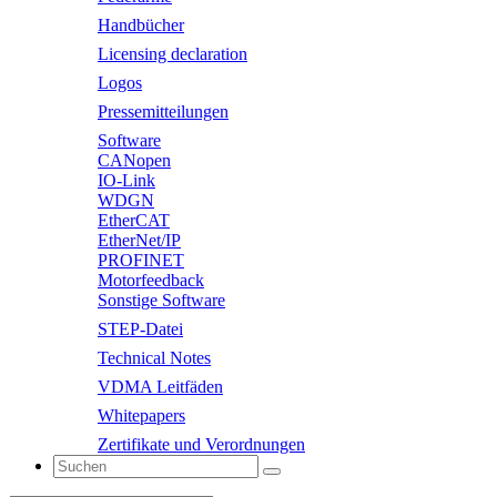
Handbücher
Licensing declaration
Logos
Pressemitteilungen
Software
CANopen
IO-Link
WDGN
EtherCAT
EtherNet/IP
PROFINET
Motorfeedback
Sonstige Software
STEP-Datei
Technical Notes
VDMA Leitfäden
Whitepapers
Zertifikate und Verordnungen