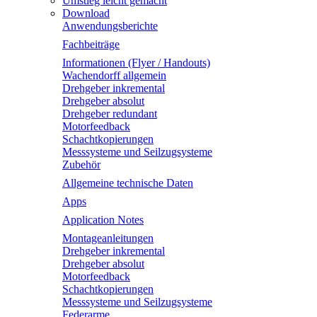
Umstieg leicht gemacht
Download
Anwendungsberichte
Fachbeiträge
Informationen (Flyer / Handouts)
Wachendorff allgemein
Drehgeber inkremental
Drehgeber absolut
Drehgeber redundant
Motorfeedback
Schachtkopierungen
Messsysteme und Seilzugsysteme
Zubehör
Allgemeine technische Daten
Apps
Application Notes
Montageanleitungen
Drehgeber inkremental
Drehgeber absolut
Motorfeedback
Schachtkopierungen
Messsysteme und Seilzugsysteme
Federarme