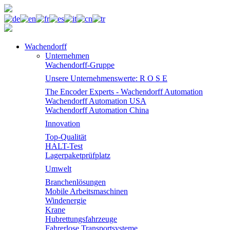
Wachendorff
Unternehmen
Wachendorff-Gruppe
Unsere Unternehmenswerte: R O S E
The Encoder Experts - Wachendorff Automation
Wachendorff Automation USA
Wachendorff Automation China
Innovation
Top-Qualität
HALT-Test
Lagerpaketprüfplatz
Umwelt
Branchenlösungen
Mobile Arbeitsmaschinen
Windenergie
Krane
Hubrettungsfahrzeuge
Fahrerlose Transportsysteme