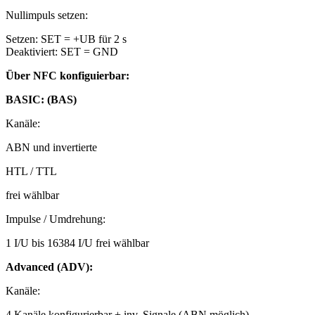
Nullimpuls setzen:
Setzen: SET = +UB für 2 s
Deaktiviert: SET = GND
Über NFC konfiguierbar:
BASIC: (BAS)
Kanäle:
ABN und invertierte
HTL / TTL
frei wählbar
Impulse / Umdrehung:
1 I/U bis 16384 I/U frei wählbar
Advanced (ADV):
Kanäle:
4 Kanäle konfigurierbar + inv. Signale (ABN möglich)