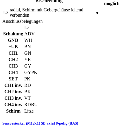
Beschreibung
möglich
radial, Schirm mit Gebergehäuse leitend
L3
●
verbunden
Anschlussbelegungen
L3
Schaltung
ADV
GND
WH
+UB
BN
CH1
GN
CH2
YE
CH3
GY
CH4
GYPK
SET
PK
CH1 inv.
RD
CH2 inv.
BK
CH3 inv.
VT
CH4 inv.
RDBU
Schirm
Litze
Sensorstecker (M12x1) SB axial 8-polig (BAS)