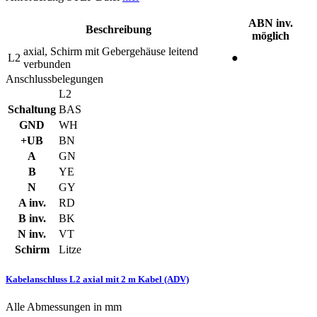
ABN inv.
Beschreibung
möglich
axial, Schirm mit Gebergehäuse leitend
L2
●
verbunden
Anschlussbelegungen
L2
Schaltung
BAS
GND
WH
+UB
BN
A
GN
B
YE
N
GY
A inv.
RD
B inv.
BK
N inv.
VT
Schirm
Litze
Kabelanschluss L2 axial mit 2 m Kabel (ADV)
Alle Abmessungen in mm