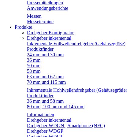
Pressemitteilungen
Anwendungsberichte
Messen
Messetermine
Produkte
Drehgeber Konfigurator
Drehgeber inkremental
Inkrementale Vollwellendrehgeber (Gehäusegröße)
Produktfinder
24 mm und 30 mm
36 mm
50 mm
58 mm
63 mm und 67 mm
70 mm und 115 mm
Inkrementale Hohlwellendrehgeber (Gehäusegröße)
Produktfinder
36 mm und 58 mm
80 mm, 100 mm und 145 mm
Informationen
Drehgeber inkremental
Drehgeber WDGN | Smartphone (NFC)
Drehgeber WDGP
Drehgeber WDGI