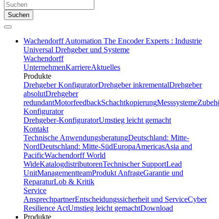
Suchen
Wachendorff Automation The Encoder Experts : Industrie
Universal Drehgeber und Systeme
Wachendorff
Unternehmen
Karriere
Aktuelles
Produkte
Drehgeber Konfigurator
Drehgeber inkremental
Drehgeber
absolut
Drehgeber
redundant
Motorfeedback
Schachtkopierung
Messsysteme
Zubeh
Konfigurator
Drehgeber-Konfigurator
Umstieg leicht gemacht
Kontakt
Technische Anwendungsberatung
Deutschland: Mitte-
Nord
Deutschland: Mitte-Süd
Europa
Americas
Asia and
Pacific
Wachendorff World
Wide
Katalogdistributoren
Technischer Support
Lead
Unit
Managementteam
Produkt Anfrage
Garantie und
Reparatur
Lob & Kritik
Service
Ansprechpartner
Entscheidungssicherheit und Service
Cyber
Resilience Act
Umstieg leicht gemacht
Download
Produkte