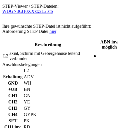
STEP-Viewer / STEP-Dateien:
WDGN36J10XXxxxL2.stp
Ihre gewünschte STEP-Datei ist nicht aufgeführt:
Anforderung STEP Datei
hier
ABN inv.
Beschreibung
möglich
axial, Schirm mit Gebergehäuse leitend
L2
●
verbunden
Anschlussbelegungen
L2
Schaltung
ADV
GND
WH
+UB
BN
CH1
GN
CH2
YE
CH3
GY
CH4
GYPK
SET
PK
CH1 inv.
RD