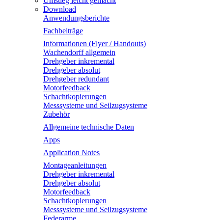
Umstieg leicht gemacht
Download
Anwendungsberichte
Fachbeiträge
Informationen (Flyer / Handouts)
Wachendorff allgemein
Drehgeber inkremental
Drehgeber absolut
Drehgeber redundant
Motorfeedback
Schachtkopierungen
Messsysteme und Seilzugsysteme
Zubehör
Allgemeine technische Daten
Apps
Application Notes
Montageanleitungen
Drehgeber inkremental
Drehgeber absolut
Motorfeedback
Schachtkopierungen
Messsysteme und Seilzugsysteme
Federarme