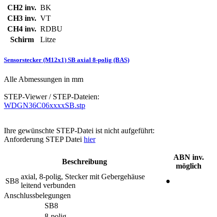
CH2 inv.
BK
CH3 inv.
VT
CH4 inv.
RDBU
Schirm
Litze
Sensorstecker (M12x1) SB axial 8-polig (BAS)
Alle Abmessungen in mm
STEP-Viewer / STEP-Dateien:
WDGN36C06xxxxSB.stp
Ihre gewünschte STEP-Datei ist nicht aufgeführt:
Anforderung STEP Datei
hier
ABN inv.
Beschreibung
möglich
axial, 8-polig, Stecker mit Gebergehäuse
SB8
●
leitend verbunden
Anschlussbelegungen
SB8
8-polig