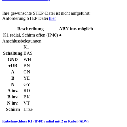
Ihre gewünschte STEP-Datei ist nicht aufgeführt:
Anforderung STEP Datei
hier
Beschreibung
ABN inv. möglich
K1
radial, Schirm offen (IP40)
●
Anschlussbelegungen
K1
Schaltung
BAS
GND
WH
+UB
BN
A
GN
B
YE
N
GY
A inv.
RD
B inv.
BK
N inv.
VT
Schirm
Litze
Kabelanschluss K1 (IP40) radial mit 2 m Kabel (ADV)