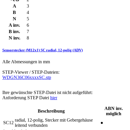
A
3
B
4
N
5
A inv.
6
B inv.
7
N inv.
8
Sensorstecker (M12x1) SC radial, 12-polig (ADV)
Alle Abmessungen in mm
STEP-Viewer / STEP-Dateien:
WDGN36C06xxxxSC.stp
Ihre gewünschte STEP-Datei ist nicht aufgeführt:
Anforderung STEP Datei
hier
ABN inv.
Beschreibung
möglich
radial, 12-polig, Stecker mit Gebergehäuse
SC12
●
leitend verbunden