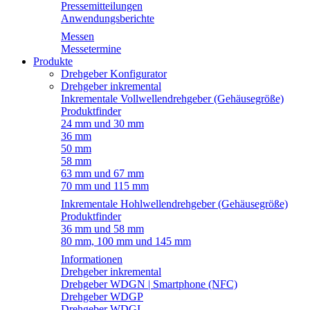
Pressemitteilungen
Anwendungsberichte
Messen
Messetermine
Produkte
Drehgeber Konfigurator
Drehgeber inkremental
Inkrementale Vollwellendrehgeber (Gehäusegröße)
Produktfinder
24 mm und 30 mm
36 mm
50 mm
58 mm
63 mm und 67 mm
70 mm und 115 mm
Inkrementale Hohlwellendrehgeber (Gehäusegröße)
Produktfinder
36 mm und 58 mm
80 mm, 100 mm und 145 mm
Informationen
Drehgeber inkremental
Drehgeber WDGN | Smartphone (NFC)
Drehgeber WDGP
Drehgeber WDGI