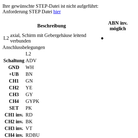
Ihre gewünschte STEP-Datei ist nicht aufgeführt:
Anforderung STEP Datei
hier
ABN inv.
Beschreibung
möglich
axial, Schirm mit Gebergehäuse leitend
L2
●
verbunden
Anschlussbelegungen
L2
Schaltung
ADV
GND
WH
+UB
BN
CH1
GN
CH2
YE
CH3
GY
CH4
GYPK
SET
PK
CH1 inv.
RD
CH2 inv.
BK
CH3 inv.
VT
CH4 inv.
RDBU