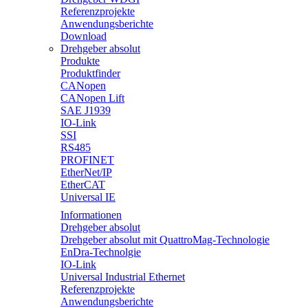
Referenzprojekte
Anwendungsberichte
Download
Drehgeber absolut
Produkte
Produktfinder
CANopen
CANopen Lift
SAE J1939
IO-Link
SSI
RS485
PROFINET
EtherNet/IP
EtherCAT
Universal IE
Informationen
Drehgeber absolut
Drehgeber absolut mit QuattroMag-Technologie
EnDra-Technolgie
IO-Link
Universal Industrial Ethernet
Referenzprojekte
Anwendungsberichte