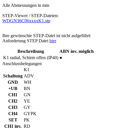
Alle Abmessungen in mm
STEP-Viewer / STEP-Dateien:
WDGN36C06xxxxK1.stp
Ihre gewünschte STEP-Datei ist nicht aufgeführt:
Anforderung STEP Datei
hier
Beschreibung
ABN inv. möglich
K1
radial, Schirm offen (IP40)
●
Anschlussbelegungen
K1
Schaltung
ADV
GND
WH
+UB
BN
CH1
GN
CH2
YE
CH3
GY
CH4
GYPK
SET
PK
CH1 inv.
RD