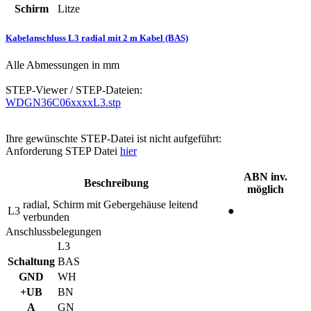
Schirm
Litze
Kabelanschluss L3 radial mit 2 m Kabel (BAS)
Alle Abmessungen in mm
STEP-Viewer / STEP-Dateien:
WDGN36C06xxxxL3.stp
Ihre gewünschte STEP-Datei ist nicht aufgeführt:
Anforderung STEP Datei
hier
ABN inv.
Beschreibung
möglich
radial, Schirm mit Gebergehäuse leitend
L3
●
verbunden
Anschlussbelegungen
L3
Schaltung
BAS
GND
WH
+UB
BN
A
GN