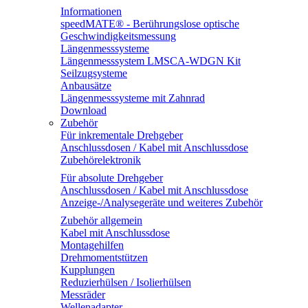
Informationen
speedMATE® - Berührungslose optische
Geschwindigkeitsmessung
Längenmesssysteme
Längenmesssystem LMSCA-WDGN Kit
Seilzugsysteme
Anbausätze
Längenmesssysteme mit Zahnrad
Download
Zubehör
Für inkrementale Drehgeber
Anschlussdosen / Kabel mit Anschlussdose
Zubehörelektronik
Für absolute Drehgeber
Anschlussdosen / Kabel mit Anschlussdose
Anzeige-/Analysegeräte und weiteres Zubehör
Zubehör allgemein
Kabel mit Anschlussdose
Montagehilfen
Drehmomentstützen
Kupplungen
Reduzierhülsen / Isolierhülsen
Messräder
Wellenadapter