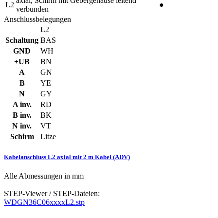
axial, Schirm mit Gebergehäuse leitend
L2
●
verbunden
Anschlussbelegungen
L2
Schaltung
BAS
GND
WH
+UB
BN
A
GN
B
YE
N
GY
A inv.
RD
B inv.
BK
N inv.
VT
Schirm
Litze
Kabelanschluss L2 axial mit 2 m Kabel (ADV)
Alle Abmessungen in mm
STEP-Viewer / STEP-Dateien:
WDGN36C06xxxxL2.stp