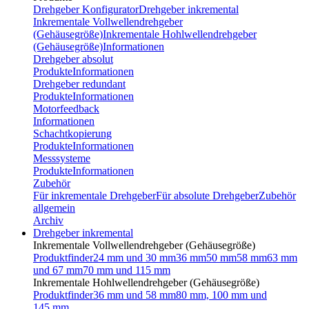
Drehgeber Konfigurator
Drehgeber inkremental
Inkrementale Vollwellendrehgeber
(Gehäusegröße)
Inkrementale Hohlwellendrehgeber
(Gehäusegröße)
Informationen
Drehgeber absolut
Produkte
Informationen
Drehgeber redundant
Produkte
Informationen
Motorfeedback
Informationen
Schachtkopierung
Produkte
Informationen
Messsysteme
Produkte
Informationen
Zubehör
Für inkrementale Drehgeber
Für absolute Drehgeber
Zubehör
allgemein
Archiv
Drehgeber inkremental
Inkrementale Vollwellendrehgeber (Gehäusegröße)
Produktfinder
24 mm und 30 mm
36 mm
50 mm
58 mm
63 mm
und 67 mm
70 mm und 115 mm
Inkrementale Hohlwellendrehgeber (Gehäusegröße)
Produktfinder
36 mm und 58 mm
80 mm, 100 mm und
145 mm