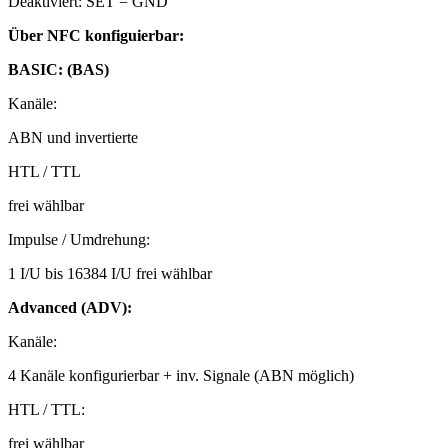
Deaktiviert: SET = GND
Über NFC konfiguierbar:
BASIC: (BAS)
Kanäle:
ABN und invertierte
HTL / TTL
frei wählbar
Impulse / Umdrehung:
1 I/U bis 16384 I/U frei wählbar
Advanced (ADV):
Kanäle:
4 Kanäle konfigurierbar + inv. Signale (ABN möglich)
HTL / TTL:
frei wählbar