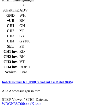
Anschlussbelegungen
L3
Schaltung
ADV
GND
WH
+UB
BN
CH1
GN
CH2
YE
CH3
GY
CH4
GYPK
SET
PK
CH1 inv.
RD
CH2 inv.
BK
CH3 inv.
VT
CH4 inv.
RDBU
Schirm
Litze
Kabelanschluss K1 (IP40) radial mit 2 m Kabel (BAS)
Alle Abmessungen in mm
STEP-Viewer / STEP-Dateien:
WDGN36C06xxxxK1.stp