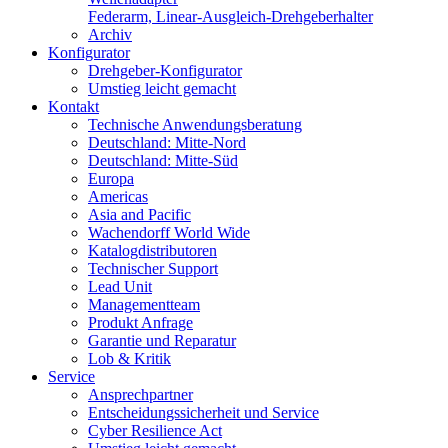
Federarm, Linear-Ausgleich-Drehgeberhalter
Archiv
Konfigurator
Drehgeber-Konfigurator
Umstieg leicht gemacht
Kontakt
Technische Anwendungsberatung
Deutschland: Mitte-Nord
Deutschland: Mitte-Süd
Europa
Americas
Asia and Pacific
Wachendorff World Wide
Katalogdistributoren
Technischer Support
Lead Unit
Managementteam
Produkt Anfrage
Garantie und Reparatur
Lob & Kritik
Service
Ansprechpartner
Entscheidungssicherheit und Service
Cyber Resilience Act