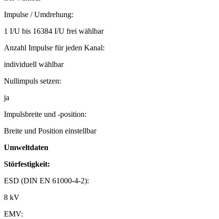
Impulse / Umdrehung:
1 I/U bis 16384 I/U frei wählbar
Anzahl Impulse für jeden Kanal:
individuell wählbar
Nullimpuls setzen:
ja
Impulsbreite und -position:
Breite und Position einstellbar
Umweltdaten
Störfestigkeit:
ESD (DIN EN 61000-4-2):
8 kV
EMV: