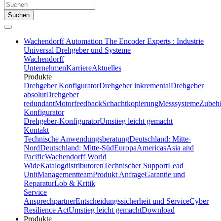
Suchen
Wachendorff Automation The Encoder Experts : Industrie
Universal Drehgeber und Systeme
Wachendorff
Unternehmen
Karriere
Aktuelles
Produkte
Drehgeber Konfigurator
Drehgeber inkremental
Drehgeber
absolut
Drehgeber
redundant
Motorfeedback
Schachtkopierung
Messsysteme
Zubeh
Konfigurator
Drehgeber-Konfigurator
Umstieg leicht gemacht
Kontakt
Technische Anwendungsberatung
Deutschland: Mitte-
Nord
Deutschland: Mitte-Süd
Europa
Americas
Asia and
Pacific
Wachendorff World
Wide
Katalogdistributoren
Technischer Support
Lead
Unit
Managementteam
Produkt Anfrage
Garantie und
Reparatur
Lob & Kritik
Service
Ansprechpartner
Entscheidungssicherheit und Service
Cyber
Resilience Act
Umstieg leicht gemacht
Download
Produkte