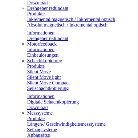
Download
Drehgeber redundant
Produkte
Inkremental magnetisch / Inkremental optisch
Absolut magnetisch / Inkremental optisch
Informationen
Drehgeber redundant
Motorfeedback
Informationen
Einbaulösungen
Schachtkopierung
Produkte
Silent Move
Silent Move light
Silent Move Compact
Seilschachtkopierung
Informationen
Digitale Schachtkopierung
Download
Messsysteme
Produkte
Längen-/ Geschwindigkeitsmesssysteme
Seilzugsysteme
Anbausätze