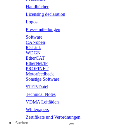
Handbücher
Licensing declaration
Logos
Pressemitteilungen
Software
CANopen
IO-Link
WDGN
EtherCAT
EtherNet/IP
PROFINET
Motorfeedback
Sonstige Software
STEP-Datei
Technical Notes
VDMA Leitfäden
Whitepapers
Zertifikate und Verordnungen