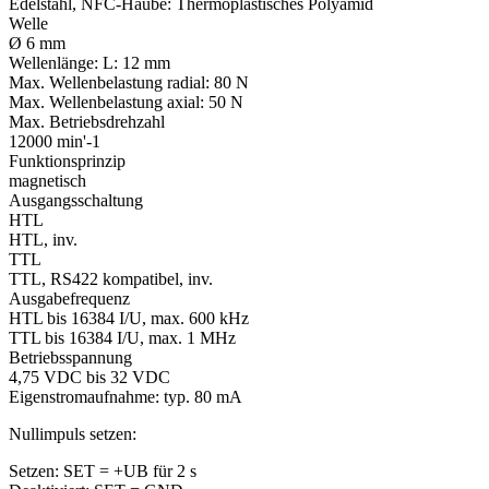
Edelstahl, NFC-Haube: Thermoplastisches Polyamid
Welle
Ø 6 mm
Wellenlänge:
L: 12 mm
Max. Wellenbelastung radial:
80 N
Max. Wellenbelastung axial:
50 N
Max. Betriebsdrehzahl
12000 min'-1
Funktionsprinzip
magnetisch
Ausgangsschaltung
HTL
HTL, inv.
TTL
TTL, RS422 kompatibel, inv.
Ausgabefrequenz
HTL bis 16384 I/U, max. 600 kHz
TTL bis 16384 I/U, max. 1 MHz
Betriebsspannung
4,75 VDC bis 32 VDC
Eigenstromaufnahme: typ. 80 mA
Nullimpuls setzen:
Setzen: SET = +UB für 2 s