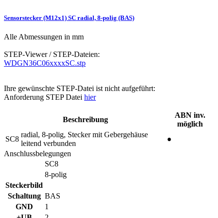
Sensorstecker (M12x1) SC radial, 8-polig (BAS)
Alle Abmessungen in mm
STEP-Viewer / STEP-Dateien:
WDGN36C06xxxxSC.stp
Ihre gewünschte STEP-Datei ist nicht aufgeführt:
Anforderung STEP Datei
hier
ABN inv.
Beschreibung
möglich
radial, 8-polig, Stecker mit Gebergehäuse
SC8
●
leitend verbunden
Anschlussbelegungen
SC8
8-polig
Steckerbild
Schaltung
BAS
GND
1
+UB
2