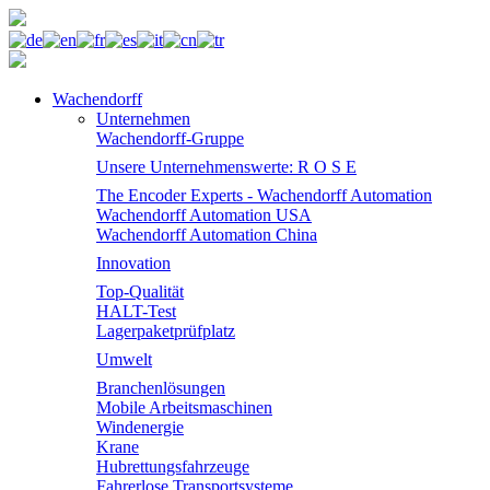
Wachendorff
Unternehmen
Wachendorff-Gruppe
Unsere Unternehmenswerte: R O S E
The Encoder Experts - Wachendorff Automation
Wachendorff Automation USA
Wachendorff Automation China
Innovation
Top-Qualität
HALT-Test
Lagerpaketprüfplatz
Umwelt
Branchenlösungen
Mobile Arbeitsmaschinen
Windenergie
Krane
Hubrettungsfahrzeuge
Fahrerlose Transportsysteme