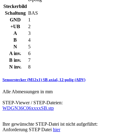
Steckerbild
Schaltung
BAS
GND
1
+UB
2
A
3
B
4
N
5
A inv.
6
B inv.
7
N inv.
8
Sensorstecker (M12x1) SB axial, 12-polig (ADV)
Alle Abmessungen in mm
STEP-Viewer / STEP-Dateien:
WDGN36C06xxxxSB.stp
Ihre gewünschte STEP-Datei ist nicht aufgeführt:
Anforderung STEP Datei
hier