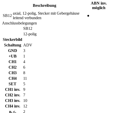
ABN inv.
Beschreibung
möglich
axial, 12-polig, Stecker mit Gebergehäuse
SB12
●
leitend verbunden
Anschlussbelegungen
SB12
12-polig
Steckerbild
Schaltung
ADV
GND
3
+UB
1
CH1
4
CH2
6
CH3
8
CH4
11
SET
5
CH1 inv.
9
CH2 inv.
7
CH3 inv.
10
CH4 inv.
12
n. c.
2