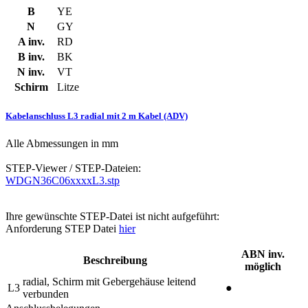
B
YE
N
GY
A inv.
RD
B inv.
BK
N inv.
VT
Schirm
Litze
Kabelanschluss L3 radial mit 2 m Kabel (ADV)
Alle Abmessungen in mm
STEP-Viewer / STEP-Dateien:
WDGN36C06xxxxL3.stp
Ihre gewünschte STEP-Datei ist nicht aufgeführt:
Anforderung STEP Datei
hier
ABN inv.
Beschreibung
möglich
radial, Schirm mit Gebergehäuse leitend
L3
●
verbunden